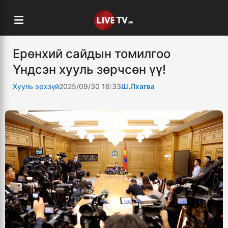
Ерөнхий сайдын томилгоо
Үндсэн хууль зөрчсөн үү!
Хууль эрхзүй
2025/09/30 16:33
Ш.Лхагва