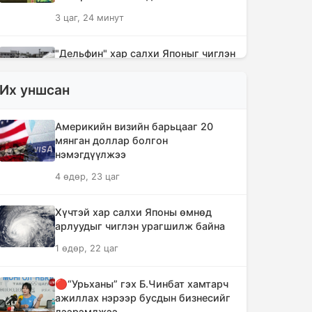
3 цаг, 24 минут
"Дельфин" хар салхи Японыг чиглэн
урагшилж Тоёота компани
үйлдвэрүүдээ зогсоолоо
Их уншсан
3 цаг, 39 минут
Америкийн визийн барьцааг 20
Ихэнх нутгаар солигдмол үүлтэй
мянган доллар болгон
нэмэгдүүлжээ
3 цаг, 48 минут
4 өдөр, 23 цаг
🔴ЦЕГ: Орон сууцны залилангийн
Хүчтэй хар салхи Японы өмнөд
хэргээр 2,918 иргэн 53.3 тэрбум
арлуудыг чиглэн урагшилж байна
төгрөгөөр хохирчээ
1 өдөр, 22 цаг
18 цаг, 38 минут
🔴“Урьханы” гэх Б.Чинбат хамтарч
🔴УБЕГ: Баригдаж дуусаагүй
ажиллах нэрээр бусдын бизнесийг
барилгууд давхардсан тоогоор 21.2
дээрэмджээ