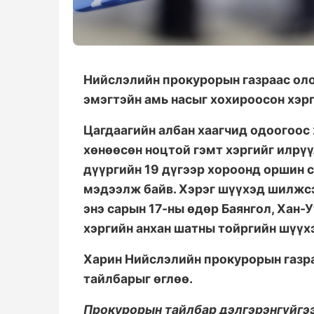
Нийслэлийн прокурорын газраас оло
эмэгтэйн амь насыг хохироосон хэрг
Цагдаагийн албан хаагчид одоогоос 
хөнөөсөн ноцтой гэмт хэргийг илрүү
дүүргийн 19 дүгээр хороонд оршин с
мэдээлж байв. Хэрэг шүүхэд шилжсэ
энэ сарын 17-ны өдөр Баянгол, Хан-
хэргийн анхан шатны тойргийн шүүх
Харин Нийслэлийн прокурорын газра
тайлбарыг өглөө.
Прокурорын тайлбар дэлгэрэнгүйгэ