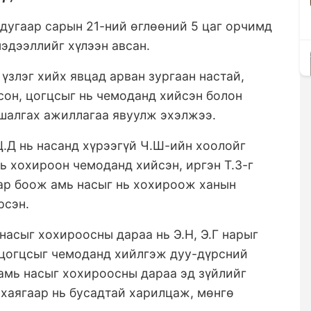
 дугаар сарын 21-ний өглөөний 5 цаг орчимд
мэдээллийг хүлээн авсан.
үзлэг хийх явцад арван зургаан настай,
сон, цогцсыг нь чемоданд хийсэн болон
 шалгах ажиллагаа явуулж эхэлжээ.
.Д нь насанд хүрээгүй Ч.Ш-ийн хоолойг
ь хохироон чемоданд хийсэн, иргэн Т.З-г
аар боож амь насыг нь хохироож ханын
рсэн.
насыг хохироосны дараа нь Э.Н, Э.Г нарыг
 цогцсыг чемоданд хийлгэж дуу-дүрсний
 амь насыг хохироосны дараа эд зүйлийг
 хаягаар нь бусадтай харилцаж, мөнгө