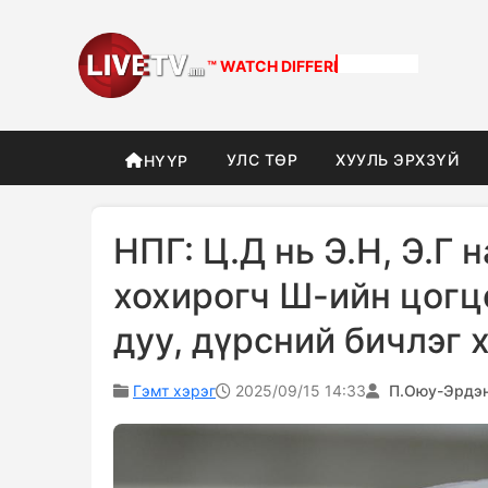
™ WATCH
DIFFERENT
УЛС ТӨР
ХУУЛЬ ЭРХЗҮЙ
НҮҮР
НПГ: Ц.Д нь Э.Н, Э.Г
хохирогч Ш-ийн цогц
дуу, дүрсний бичлэг 
Гэмт хэрэг
2025/09/15 14:33
П.Оюу-Эрдэ