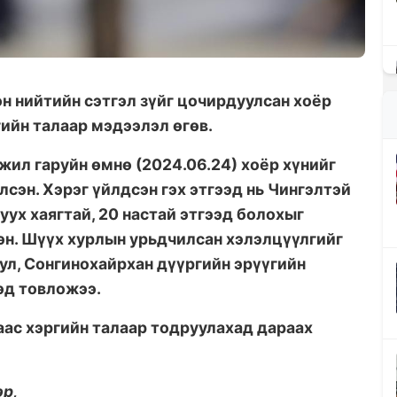
н нийтийн сэтгэл зүйг цочирдуулсан хоёр
ийн талаар мэдээлэл өгөв.
жил гаруйн өмнө (2024.06.24) хоёр хүнийг
лсэн. Хэрэг үйлдсэн гэх этгээд нь Чингэлтэй
уух хаягтай, 20 настай этгээд болохыг
н. Шүүх хурлын урьдчилсан хэлэлцүүлгийг
Уул, Сонгинохайрхан дүүргийн эрүүгийн
эд товложээ.
ас хэргийн талаар тодруулахад дараах
эр,