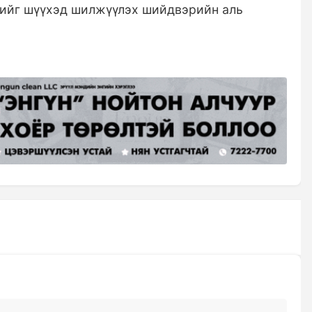
гчийг шүүхэд шилжүүлэх шийдвэрийн аль