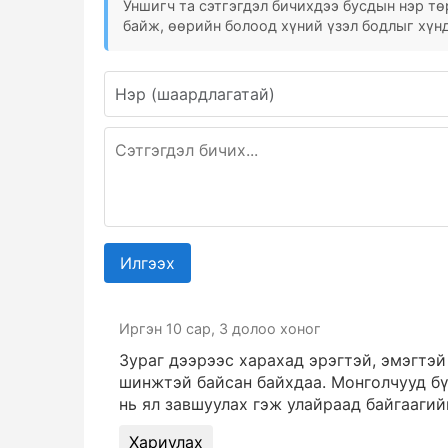
Уншигч та сэтгэгдэл бичихдээ бусдын нэр төр
байж, өөрийн болоод хүний үзэл бодлыг хүнд
Илгээх
Иргэн
10 сар, 3 долоо хоног
Зураг дээрээс харахад эрэгтэй, эмэгтэй
шинжтэй байсан байхдаа. Монголчууд бү
нь ял завшуулах гэж улайраад байгаагий
Хариулах