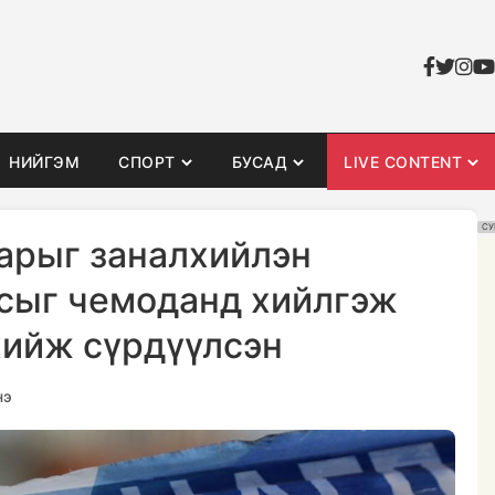
НИЙГЭМ
СПОРТ
БУСАД
LIVE CONTENT
СУ
 нарыг заналхийлэн
сыг чемоданд хийлгэж
хийж сүрдүүлсэн
нэ