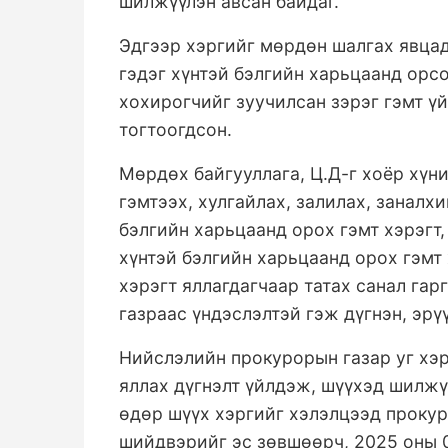
шилжүүлэн авсан байдаг.
Эдгээр хэргийг мөрдөн шалгах явцад
гэдэг хүнтэй бэлгийн харьцаанд орсо
хохирогчийг зуучилсан зэрэг гэмт ү
тогтоогдсон.
Мөрдөх байгууллага, Ц.Д-г хоёр хүни
гэмтээх, хулгайлах, залилах, заналх
бэлгийн харьцаанд орох гэмт хэрэгт,
хүнтэй бэлгийн харьцаанд орох гэмт
хэрэгт яллагдагчаар татах санал га
газраас үндэслэлтэй гэж дүгнэн, эрү
Нийслэлийн прокурорын газар уг хэр
яллах дүгнэлт үйлдэж, шүүхэд шилжү
өдөр шүүх хэргийг хэлэлцээд прокур
шийдвэрийг эс зөвшөөрч, 2025 оны 