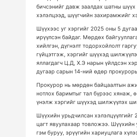
бичсэнийг давж заалдах шатны шүүх 
хэлэлцээд, шүүгчийн захирамжийг хэ
Шүүхээс уг хэргийг 2025 оны 5 дуга
ирүүлсэн байдаг. Мөрдөх байгуулла
хийлгэн, дүгнэлт тодорхойлолт гаргу
гүйцэтгэж, хэргийг шүүхэд шилжүүл
яллагдагч Ц.Д, Х.Э нарын үйлдсэн хэ
дугаар сарын 14-ний өдөр прокурор
Прокурор нь мөрдөн байцаалтын ажи
нотлох баримтыг тал бүрээс хянаж, 
үнэлж хэргийг шүүхэд шилжүүлэх ший
Шүүхийн урьдчилсан хэлэлцүүлгийг 2
цагт явуулахаар товложээ. Шүүхийн 
гэм буруу, эрүүгийн хариуцлага хүлэ