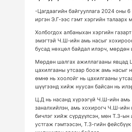
-Цагдаагийн байгууллага 2024 оны 6
иргэн Э.Г-ээс гэмт хэргийн талаарх 
Холбогдох албаныхан хэргийн газарт 
эмэгтэй Ч.Ш-ийн амь насыг хохироо
бусад нөхцөл байдал илэрч, мөрдөн
Мөрдөн шалгах ажиллагааны явцад Ц
цахилгааны утсаар боож амь насыг н
өмнө нь хоолойг нь цахилгааны утс
шүүгээнд хийж нуусан байсан нь илэ
Ц.Д нь насанд хүрээгүй Ч.Ш-ийн амь 
заналхийлэн, амь хохирогч Ч.Ш-ийн
бичлэг хийж сүрдүүлсэн, мөн Т.З-ын
устгаж гэмтээсэн, Т.З-гийн фейсбүүк