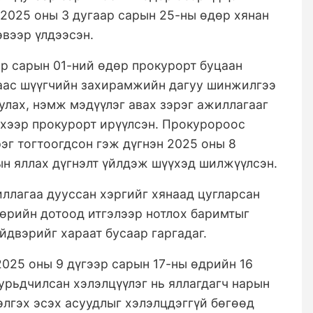
2025 оны 3 дугаар сарын 25-ны өдөр хянан
вээр үлдээсэн.
ар сарын 01-ний өдөр прокурорт буцаан
гаас шүүгчийн захирамжийн дагуу шинжилгээ
улах, нэмж мэдүүлэг авах зэрэг ажиллагааг
эхээр прокурорт ирүүлсэн. Прокуророос
рэг тогтоогдсон гэж дүгнэн 2025 оны 8
ын яллах дүгнэлт үйлдэж шүүхэд шилжүүлсэн.
ллагаа дууссан хэргийг хянаад цугларсан
өөрийн дотоод итгэлээр нотлох баримтыг
двэрийг хараат бусаар гаргадаг.
025 оны 9 дүгээр сарын 17-ны өдрийн 16
урьдчилсан хэлэлцүүлэг нь яллагдагч нарын
элгэх эсэх асуудлыг хэлэлцдэггүй бөгөөд