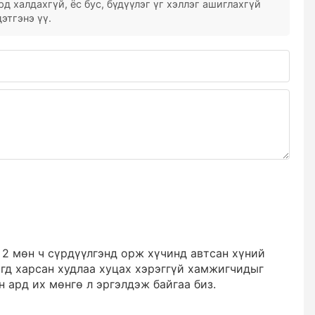
д халдахгүй, ёс бус, бүдүүлэг үг хэллэг ашиглахгүй
этгэнэ үү.
 2 мөн ч сүрдүүлгэнд орж хүчинд автсан хүний
гд харсан худлаа хуцах хэрэггүй хамжигчидыг
н ард их мөнгө л эргэлдэж байгаа биз.