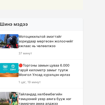
Шинэ мэдээ
Мотоцикильтой эмэгтэйг
зориудаар мөргөсөн жолоочийг
ажлаас нь чөлөөлжээ
37 минут
🔴Торгоны замын цуваа 6.000
гаруй километр замыг туулж
Монгол Улсад хүрэлцэн ирлээ
1 цаг, 19 минут
Тайландад хөлбөмбөгийн
тэмцээний үеэр аянга бууж нэг
тамирчин амиа алджээ