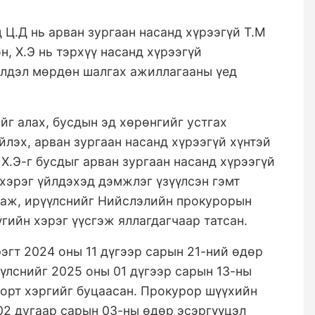
 Ц.Д нь арван зургаан насанд хүрээгүй Т.М
н, Х.Э нь тэрхүү насанд хүрээгүй
йлдэл мөрдөн шалгах ажиллагааны үед
йг алах, бусдын эд хөрөнгийг устгах
ийлэх, арван зургаан насанд хүрээгүй хүнтэй
 Х.Э-г бусдыг арван зургаан насанд хүрээгүй
 хэрэг үйлдэхэд дэмжлэг үзүүлсэн гэмт
ргаж, ирүүлснийг Нийслэлийн прокурорын
үгийн хэрэг үүсгэж яллагдагчаар татсан.
эгт 2024 оны 11 дүгээр сарын 21-ний өдөр
үлснийг 2025 оны 01 дүгээр сарын 13-ны
орт хэргийг буцаасан. Прокурор шүүхийн
02 дугаар сарын 03-ны өдөр эсэргүүцэл