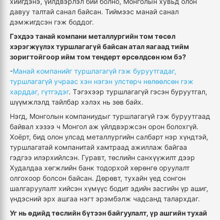
хийгдэнэ, үйлдвэрлэл бий болно, Монголын хувьд олон
давуу талтай санал байсан. Тиймээс манай санал
дэмжигдсэн гэж боддог.
Гэхдээ танай компани металлургийн том төсөл
хэрэгжүүлэх туршлагагүй байсан атал яагаад тийм
зоригтойгоор ийм том тендерт өрсөлдсөн юм бэ?
-
Манай компанийг туршлагагүй гэж буруутгадаг,
туршлагагүй учраас хэн нэгэн улстөрч нөлөөлсөн гэж
харддаг, гүтгэдэг
. Тэгэхээр туршлагагүй гэсэн буруутгал,
шүүмжлэлд тайлбар хэлэх нь зөв байх.
Нэгд, Монголын компаниудыг туршлагагүй гэж буруутгаад
байвал хэзээ ч Монгол аж үйлдвэржсэн орон болохгүй.
Хоёрт, бид олон улсад металлургийн салбарт нэр хүндтэй,
туршлагатай компанитай хамтраад ажиллаж байгаа
гэдгээ илэрхийлсэн. Гуравт, төслийн санхүүжилт дээр
Худалдаа хөгжлийн банк тодорхой хөрөнгө оруулалт
олгохоор болсон байсан. Дөрөвт, тухайн үед сонгон
шалгаруулалт хийсэн хүмүүс бодит эдийн засгийн үр ашиг,
үндэсний эрх ашгаа нэгт эрэмбэлж чадсанд талархдаг.
Уг нь өдийд төслийн бүтээн байгуулалт, үр ашгийн тухай