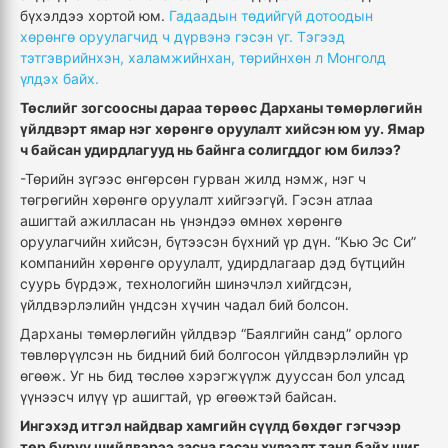
бүхэлдээ хортой юм.
Гадаадын төдийгүй дотоодын
хөрөнгө оруулагчид ч дүрвэнэ гэсэн үг. Тэгээд
тэтгэврийнхэн, халамжийнхан, төрийнхөн л Монголд
үлдэх байх.
Төслийг зогсоосны дараа төрөөс Дарханы төмөрлөгийн
үйлдвэрт ямар нэг хөрөнгө оруулалт хийсэн юм уу. Ямар
ч байсан удирдлагууд нь байнга солигддог юм билээ?
-Төрийн зүгээс өнгөрсөн гурван жилд нэмж, нэг ч
төгрөгийн хөрөнгө оруулалт хийгээгүй. Гэсэн атлаа
ашигтай ажилласан нь үнэндээ өмнөх хөрөнгө
оруулагчийн хийсэн, бүтээсэн бүхний үр дүн. “Кью Эс Си”
компанийн хөрөнгө оруулалт, удирдлагаар дэд бүтцийн
суурь бүрдэж, технологийн шинэчлэл хийгдсэн,
үйлдвэрлэлийн үндсэн хүчин чадал бий болсон.
Дарханы төмөрлөгийн үйлдвэр “Баялгийн санд” орлого
төвлөрүүлсэн нь бидний бий болгосон үйлдвэрлэлийн үр
өгөөж. Уг нь бид төслөө хэрэгжүүлж дууссан бол улсад
үүнээсч илүү үр ашигтай, үр өгөөжтэй байсан.
Ингэхэд итгэл найдвар хамгийн сүүлд бөхдөг гэгчээр
төр буруу шийдвэрээ засна гэсэн хүлээлт танд байх шиг