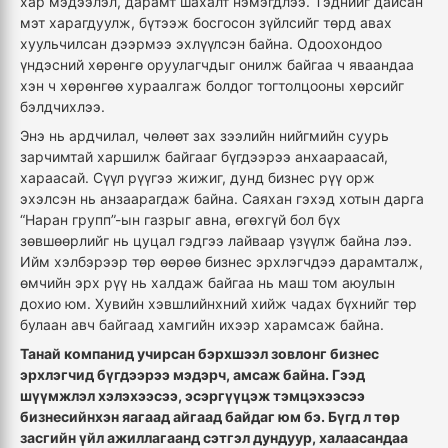
хар мэдээлэл, дарамт шахалт нэмэгдлээ. Тэднийг дайсан
мэт харагдуулж, бүтээж босгосон зүйлсийг төрд авах
хуульчилсан дээрмээ эхлүүлсэн байна. Одоохондоо
үндэсний хөрөнгө оруулагчдыг онилж байгаа ч яваандаа
хэн ч хөрөнгөө хураалгаж болдог тогтолцооны хөрсийг
бэлдчихлээ.
Энэ нь ардчилал, чөлөөт зах зээлийн нийгмийн суурь
зарчимтай харшилж байгааг бүгдээрээ анхаараасай,
хараасай. Сүүл рүүгээ жижиг, дунд бизнес рүү орж
эхэлсэн нь анзаарагдаж байна. Саяхан гэхэд хотын дарга
“Наран групп”-ын газрыг авна, өгөхгүй бол бүх
зөвшөөрлийг нь цуцал гэдгээ лайваар үзүүлж байна лээ.
Ийм хэлбэрээр төр өөрөө бизнес эрхлэгчдээ дарамталж,
өмчийн эрх рүү нь халдаж байгаа нь маш том аюулын
дохио юм. Хувийн хэвшлийнхний хийж чадах бүхнийг төр
булаан авч байгаад хамгийн ихээр харамсаж байна.
Танай компанид учирсан бэрхшээл зовлонг бизнес
эрхлэгчид бүгдээрээ мэдэрч, амсаж байна. Гээд
шүүмжлэл хэлэхээсээ, эсэргүүцэж тэмцэхээсээ
бизнесийнхэн яагаад айгаад байдаг юм бэ. Бүгд л төр
засгийн үйл ажиллагаанд сэтгэл дундуур, халаасандаа