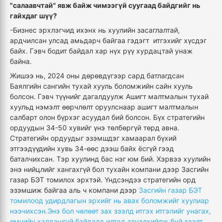
"салаавчтай" явж байж чимээгүй суугаад байдгийг нь
гайхдаг шүү?
-Бизнес эрхлэгчид ихэнх нь хуулийн засаглалтай,
ардчилсан улсад амьдарч байгаа гэдэгт итгэхийг хүсдэг
байх. Гэвч бодит байдал хар нүх рүү хурдацтай унаж
байна.
Жишээ нь, 2024 оны дөрөвдүгээр сард батлагдсан
Баялгийн сангийн тухай хууль боломжийн сайн хууль
болсон. Гэвч түүнийг дагалдуулж Ашигт малтмалын тухай
хуульд нэмэлт өөрчлөлт оруулснаар ашигт малтмалын
салбарт олон бүрхэг асуудал бий болсон. Бүх стратегийн
ордуудын 34-50 хувийг үнэ төлбөргүй төрд авна.
Стратегийн ордуудыг эзэмшдэг хамаарал бүхий
этгээдүүдийн хувь 34-өөс дээш байх ёсгүй гээд
баталчихсан. Тэр хуулинд бас нэг юм бий. Хэрвээ хуулийн
энэ нийцлийг хангахгүй бол тухайн компани дээр Засгийн
газар БЭТ томилох эрхтэй. Үндсэндээ стратегийн орд
эзэмшиж байгаа аль ч компани дээр
Засгийн газар БЭТ
томилоод удирдлагын эрхийг нь авах боломжийг хуулиар
нээчихсэн.Энэ бол чөлөөт зах зээлд итгэх итгэлийг унагах,
өмчийн халдашгүй байдалд илтэд заналхийлж буй заалт.