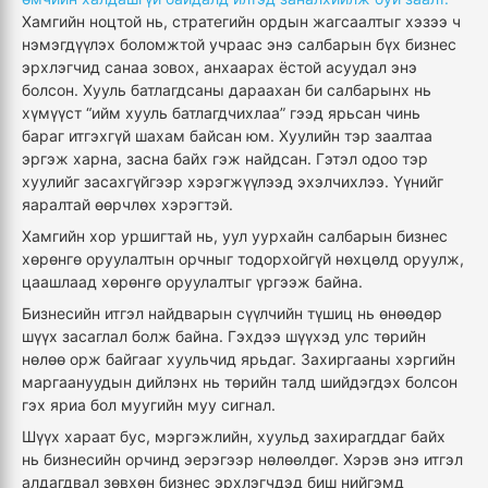
Хамгийн ноцтой нь, стратегийн ордын жагсаалтыг хэзээ ч
нэмэгдүүлэх боломжтой учраас энэ салбарын бүх бизнес
эрхлэгчид санаа зовох, анхаарах ёстой асуудал энэ
болсон. Хууль батлагдсаны дараахан би салбарынх нь
хүмүүст “ийм хууль батлагдчихлаа” гээд ярьсан чинь
бараг итгэхгүй шахам байсан юм. Хуулийн тэр заалтаа
эргэж харна, засна байх гэж найдсан. Гэтэл одоо тэр
хуулийг засахгүйгээр хэрэгжүүлээд эхэлчихлээ. Үүнийг
яаралтай өөрчлөх хэрэгтэй.
Хамгийн хор уршигтай нь, уул уурхайн салбарын бизнес
хөрөнгө оруулалтын орчныг тодорхойгүй нөхцөлд оруулж,
цаашлаад хөрөнгө оруулалтыг үргээж байна.
Бизнесийн итгэл найдварын сүүлчийн түшиц нь өнөөдөр
шүүх засаглал болж байна. Гэхдээ шүүхэд улс төрийн
нөлөө орж байгааг хуульчид ярьдаг. Захиргааны хэргийн
маргаануудын дийлэнх нь төрийн талд шийдэгдэх болсон
гэх яриа бол муугийн муу сигнал.
Шүүх хараат бус, мэргэжлийн, хуульд захирагддаг байх
нь бизнесийн орчинд эерэгээр нөлөөлдөг. Хэрэв энэ итгэл
алдагдвал зөвхөн бизнес эрхлэгчдэд биш нийгэмд