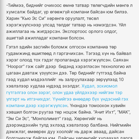
-Тиймээ, биднийг очихоос өмнө татвар төлөгчдийн мөнгө л
хумсалж байдаг, үр өгөөжгүй компани байсан юм билээ.
Харин “Кью Эс Си” хөрөнгө оруулалт, төсөл
хэрэгжүүлснээр улсад төлдөг татвар нь нэмэгдсэн. Үйл
ажиллагаа нь жигдэрсэн. Экспортоос орлого олдог,
ашигтай ажилладаг компани болсон.
Гэтэл эдийн засгийн боломж олгосон компаниа төр
гудамжинд өшиглөөд л гаргачихсан. Тэгээд хүн нь байвал
хэрэг олоод тох гэдэг пропаганда хэрэгжүүлсэн. Саяхан
“Ноорог” гэж сайт дээр бидэнд хэрэглэсэн технологио ил
цагаан давтаж үзүүлсэн дээ. Төр биднийг гүтгээд байна
гээд худал мэдээллийг нь залруулахаар зөрүүлээд 10
хэвлэлээр худлаа нүдээд эхэлдэг.
Худал, зохиомол
гүтгэлгээ олон зэрэг, олон удаа үйлдэхээр нийгэм тэр
үлгэрт нь итгэчихдэг. Үүнийгээ өнөөдөр бүх үндэсний гэх
компани дээр хэрэгжүүлсэн
. Үнэндээ томоохон хувийн
хэвшил болгон руугаа төр ноцож байна. “Ачит Ихт”, “МАК”,
“Эм Си Эс”, “Монполимет” гээд. Хөрөнгийг нь
дээрэмдэхийн тулд эхлээд хэвлэлээр балбана. Нийгмийн
дэмжлэг, өмөөрөх дуу хоолойг нь дарж аваад, дайсан
болгочихож байгаа юм. Дайсны хөрөнгийг хураахад дарга