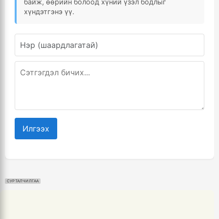
байж, өөрийн болоод хүний үзэл бодлыг
хүндэтгэнэ үү.
Илгээх
СУРТАЛЧИЛГАА