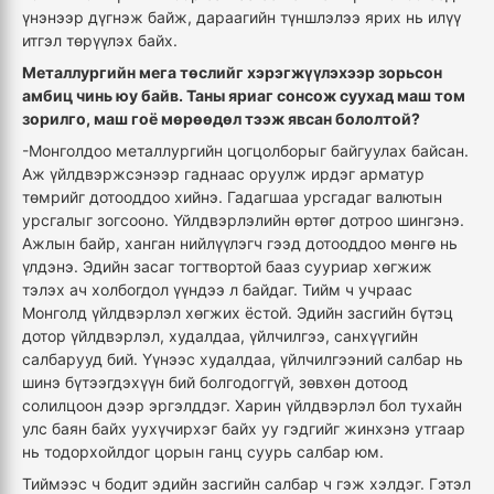
үнэнээр дүгнэж байж, дараагийн түншлэлээ ярих нь илүү
итгэл төрүүлэх байх.
Металлургийн мега төслийг хэрэгжүүлэхээр зорьсон
амбиц чинь юу байв. Таны яриаг сонсож суухад маш том
зорилго, маш гоё мөрөөдөл тээж явсан бололтой?
-Монголдоо металлургийн цогцолборыг байгуулах байсан.
Аж үйлдвэржсэнээр гаднаас оруулж ирдэг арматур
төмрийг дотооддоо хийнэ. Гадагшаа урсгадаг валютын
урсгалыг зогсооно. Үйлдвэрлэлийн өртөг дотроо шингэнэ.
Ажлын байр, ханган нийлүүлэгч гээд дотооддоо мөнгө нь
үлдэнэ. Эдийн засаг тогтвортой бааз сууриар хөгжиж
тэлэх ач холбогдол үүндээ л байдаг. Тийм ч учраас
Монголд үйлдвэрлэл хөгжих ёстой. Эдийн засгийн бүтэц
дотор үйлдвэрлэл, худалдаа, үйлчилгээ, санхүүгийн
салбарууд бий. Үүнээс худалдаа, үйлчилгээний салбар нь
шинэ бүтээгдэхүүн бий болгодоггүй, зөвхөн дотоод
солилцоон дээр эргэлддэг. Харин үйлдвэрлэл бол тухайн
улс баян байх уухүчирхэг байх уу гэдгийг жинхэнэ утгаар
нь тодорхойлдог цорын ганц суурь салбар юм.
Тиймээс ч бодит эдийн засгийн салбар ч гэж хэлдэг. Гэтэл