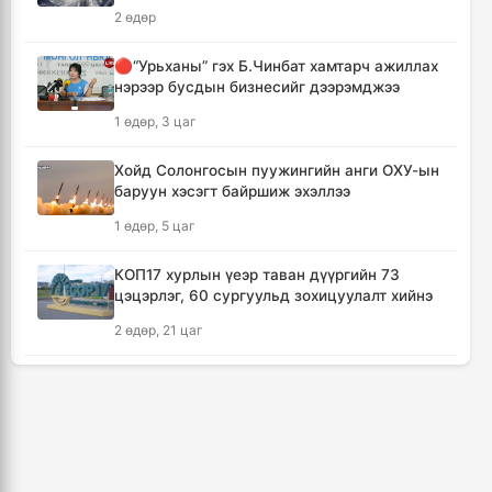
хүрэлцэн ирлээ
2 өдөр
3 цаг, 38 минут
🔴“Урьханы” гэх Б.Чинбат хамтарч ажиллах
нэрээр бусдын бизнесийг дээрэмджээ
Тайландад хөлбөмбөгийн тэмцээний үеэр
аянга бууж нэг тамирчин амиа алджээ
1 өдөр, 3 цаг
5 цаг, 44 минут
Хойд Солонгосын пуужингийн анги ОХУ-ын
баруун хэсэгт байршиж эхэллээ
"Дельфин" хар салхи Японыг чиглэн
урагшилж Тоёота компани үйлдвэрүүдээ
1 өдөр, 5 цаг
зогсоолоо
5 цаг, 58 минут
КОП17 хурлын үеэр таван дүүргийн 73
цэцэрлэг, 60 сургуульд зохицуулалт хийнэ
Ихэнх нутгаар солигдмол үүлтэй
2 өдөр, 21 цаг
6 цаг, 8 минут
ТАНИЛЦ: Наймдугаар сард олгох нийгмийн
халамжийн тэтгэвэр, тэтгэмж, хөнгөлөлт,
🔴ЦЕГ: Орон сууцны залилангийн хэргээр
тусламжийн хуваарь
2,918 иргэн 53.3 тэрбум төгрөгөөр хохирчээ
3 өдөр, 3 цаг
20 цаг, 58 минут