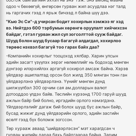
одоо ч бөхөөгүй, өнгөрсөн гурван жил асуудлаа нэг талд
нь гаргачих гээд л ярьж бичээд л байна шүү дээ.
"Кью Эс Си"-д учирсан бодит хохирлын хэмжээ яг хэд
вэ. Нийтдээ 600 тэрбумын хөрөнгө оруулалт хийчихсэн
байдаг, гэтэл гурван жил сул зогсолттой сууж байдаг.
Шууд болон шууд бусаар багагүй алдагдал, хохирлоо
төрөөс нэхвэл багагүй тоо гарах байх даа?
-Компанийн хохирлыг тооцоход хялбар. Харин улсын
эдийн засагт үзүүлэх эерэг нөлөөллийг нь бодоход мөнгөн
дүнгээр илэрхийлэх аргагүй хохирол амсаж байна. Хэрэв
үйлдвэр ашиглалтад орсон бол жилд 350 мянган тонн ган
үйлдвэрлэнэ үйлдвэрлэнэ. Үүнийг мөнгөн дүнд
шилжүүлбэл 300 орчим сая ам.долларын валют
дотооддоо үлдэх байв. Төслийн хүрээнд 1700 гаруй шууд
ажлын байр бий болно, иргэдийн орлого нэмэгдэнэ.
Үйлдвэрлэлийг дагаж бий болох шууд бус ажлын байр,
бусад жижиг дунд үйлдвэрийн орлого, эдийн засгийн
өсөлт гээд бүх боломж зогссон.
Төр хурааж аваад “шийдвэрлэсэн” мэт харагдсан ч
гурван жилийн дараа бахь байдгаараа байна. Зарим