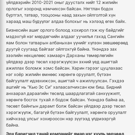
үйлдвэрийн 2010-2021 оныг дуусталх нийт 12 жилийн
орлогыг хооронд нэмчихсэн байсан. Нягтлан бодох
бүртгэл, татвар, тооцооны наад захын ойлголтой хүн
хараад маш бүдүүлэг алдаа болохыг нь хэлээд өгөх байх.
Бизнесийн ашиг орлого болоод хохирол гэж юу байдгийг
мэдэхгүй нэг мөрдөгчийн алдааг уучилъя гэхэд Сангийн
яам болон татварын албаныхан үүнийг хүлээн зөвшөөрөөд
дуугүй суугаад байгааг ойлгохгүй байна. Үнэндээ зах
зээлийн нөхцөлөөс хамаарч Дарханы төмөрлөгийн
үйлдвэр дээр төсөл хэрэгжүүлсэн эхний үед ашигтай
ажиллах боломж хомс байсан. Харин гэрээг цуцлахаас
нэг хоёр жилийн өмнөөс хөрөнгө оруулалт, бүтээн
байгуулалт идэвхижсэн, ашигтай ч ажиллуулсан. Гэхдээ
ашгийг нь “Кью Эс Си” халаасалчихсан юм биш. Бидний
анхаарал дараагийн төсөлд шаардлагатай санхүүжилт,
хөрөнгө босгох тухай л бодож байсан. Үнэндээ байна аа,
төсөвт байнгын дарамт болж байсан үйлдвэр дээр төсөл
хэрэгжүүлж, багагүй бүтээн байгуулалт, хөрөнгө оруулалт
хийчхээд улсыг хохироосон нэр зүүгээд үлдмээргүй
байна.
Эрх баригчид танай компанийг ямар нэг хууль зөрчөөд