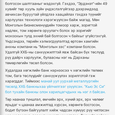
болгосон шалтгааныг мэдэхгүй. Гэхдээ, “Эрдэнэт”-ийн 49
хувийг төр хууль зүйн үндэслэлгүйгээр дээрэмдээд
авчихсан буруутай үйлдлээ хаацайлах гэхдээ түүнийг
харлуулах технологи хэрэгжүүлсэн байж магад. Мөн
Монголын бизнесменүүдийн томоор харж, зоригтой
хөдлөх, том хөрөнгө оруулагч болох эр зоригийг
мохоохын тулд эхний бай болгосон ч байхыг үгүйсгэхгүй.
Үндсэндээ, төрийн хэлмэгдүүлэлтэд өртсөн хамгийн
анхны компани нь “Монголын зэс” компани болсон.
Удалгүй ХХБ-ны санхүүжилттэй явж байсан бүх төслүүд
рүү дайрч харлуулж, булаасны нэг нь Дарханы
төмөрлөгийн төсөл болсон.
Худалдаа хөгжлийн банк нэрнээсээ ч хөгжлийн төлөөх
том, бага төслүүдийг санхүүжүүлэх зорилготой гэж
харагддаг. Тиймээс
манай уул уурхай металлургийн
төсөлд ХХБ банкныхаа үйлчилгээг үзүүлсэн. “Кью Эс Си”
бол тухайн банкны олон харилцагчдынх нь нэг л байсан.
Төр наанаа түншлэл, өмчийн эрх, хүний эрх, эрх чөлөөг
ярьдаг ч цаанаа амжилтад хүрсэн, хөрөнгө босгосон,
бодит бүтээн байгуулалт хийж чадсан хүмүүс рүү чиглэсэн