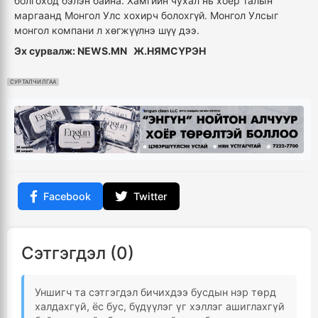
болгоход бэлэн байна. Хамгийн чухал нь хоёр талын
маргаанд Монгол Улс хохирч болохгүй. Монгол Улсыг
монгол компани л хөгжүүлнэ шүү дээ.
Эх сурвалж: NEWS.MN Ж.НЯМСҮРЭН
СУРТАЛЧИЛГАА
Facebook
Twitter
Сэтгэгдэл (0)
Уншигч та сэтгэгдэл бичихдээ бусдын нэр төрд
халдахгүй, ёс бус, бүдүүлэг үг хэллэг ашиглахгүй