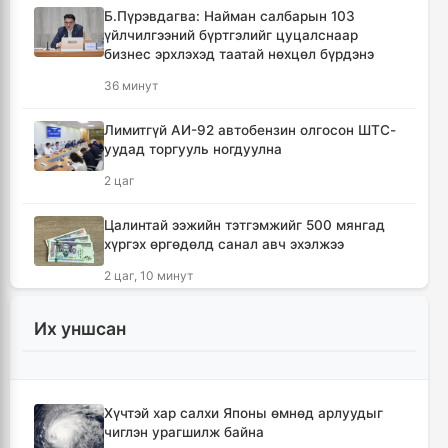
Б.Пүрэвдагва: Найман салбарын 103
үйлчилгээний бүртгэлийг цуцалснаар
бизнес эрхлэхэд таатай нөхцөл бүрдэнэ
36 минут
Лимитгүй АИ-92 автобензин олгосон ШТС-
уудад торгууль ногдуулна
2 цаг
Цалинтай ээжийн тэтгэмжийг 500 мянгад
хүргэх өргөдөлд санал авч эхэлжээ
2 цаг, 10 минут
Мотоцикильтой эмэгтэйг зориудаар
Их уншсан
мөргөсөн жолоочийг ажлаас нь чөлөөлжээ
2 цаг, 57 минут
Хүчтэй хар салхи Японы өмнөд арлуудыг
🔴Торгоны замын цуваа 6.000 гаруй
чиглэн урагшилж байна
километр замыг туулж Монгол Улсад