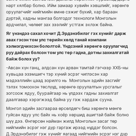
нарт хялбар болно. Ийм замаар хувийн хэвшлийг, хөрөнгө
оруулагчийг нийгмийн өмнө сэжиг бүхий, хар бараан
дүртэй, хадны мангаа болгодог технологи Монголын
ардчилал, чөлөөт зах зээлийг устгаж эхлэж байна.
Яг үнэндээ сахал хочит Д.Эрдэнэбилэг гэх хүнийг дарж
авах гэсэн том улс төрийн хөлд танай компани
хэлмэгдчихсэн бололтой. Үндсэний хөрөнгө оруулагчид
руу дайрах болсон том улс төр гадна, дотны захиалгатай
байж болох уу?
-Авсан хүн ганц, алдсан хүн арван тамтай гэгчээр ХХБ-ны
хувьцаа эзэмшигч тэр хүний эсрэг чиглэсэн хар
мэдээллийн цаад зорилго нь Монголын эдийн засгийг
тэлэх томоохон төслүүд, хөрөнгө оруулалтын урсгалыг
зогсоож ядуу, буурайгаар нь үлдээх гадны захиалгат
даалгавар хэрэгжээд байна уу гэж хардаж сууна.
Монгол эдийн засгаараа өрсөлдөгч биш хөрөнгө мөнгө
гуйсан ядуу улс байх нь хоёр хөршид ашигтай байж болно
шүү дээ. Өнгөрсөн найман жилд Монголын засаг төр
нийгмийн эсрэг нэг дүр гаргаж ирээд нүддэг болсон.
Д.Эрдэнэбилэг гэж хүнийг яагаад нийгмийн эсрэг нэг дүр