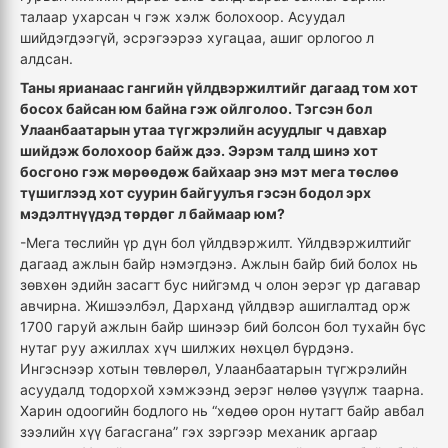
талаар ухарсан ч гэж хэлж болохоор. Асуудал
шийдэгдээгүй, эсрэгээрээ хугацаа, ашиг орлогоо л
алдсан.
Таны ярианаас гангийн үйлдвэржилтийг дагаад том хот
босох байсан юм байна гэж ойлголоо. Тэгсэн бол
Улаанбаатарын утаа түгжрэлийн асуудлыг ч давхар
шийдэж болохоор байж дээ. Ээрэм талд шинэ хот
босгоно гэж мөрөөдөж байхаар энэ мэт мега төслөө
түшиглээд хот суурин байгуулъя гэсэн бодол эрх
мэдэлтнүүдэд төрдөг л баймаар юм?
-Мега төслийн үр дүн бол үйлдвэржилт. Үйлдвэржилтийг
дагаад ажлын байр нэмэгдэнэ. Ажлын байр бий болох нь
зөвхөн эдийн засагт бус нийгэмд ч олон эерэг үр дагавар
авчирна. Жишээлбэл, Дарханд үйлдвэр ашиглалтад орж
1700 гаруй ажлын байр шинээр бий болсон бол тухайн бүс
нутаг руу ажиллах хүч шилжих нөхцөл бүрдэнэ.
Ингэснээр хотын төвлөрөл, Улаанбаатарын түгжрэлийн
асуудалд тодорхой хэмжээнд эерэг нөлөө үзүүлж таарна.
Харин одоогийн бодлого нь “хөдөө орон нутагт байр авбал
зээлийн хүү багасгана” гэх зэргээр механик аргаар