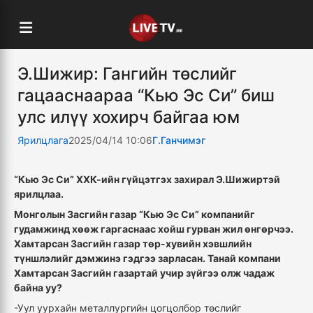
Э.Шижир: Гангийн төслийг
гацааснаараа “Кью Эс Си” биш
улс илүү хохирч байгаа юм
Ярилцлага
2025/04/14 10:06
Г.Ганчимэг
“Кью Эс Си” ХХК-ийн гүйцэтгэх захирал Э.Шижиртэй
ярилцлаа.
Монголын Засгийн газар “Кью Эс Си” компанийг
гудамжинд хөөж гаргаснаас хойш гурван жил өнгөрчээ.
Хамтарсан Засгийн газар төр-хувийн хэвшлийн
түншлэлийг дэмжинэ гэдгээ зарласан. Танай компани
Хамтарсан Засгийн газартай учир зүйгээ олж чадаж
байна уу?
-Уул уурхайн металлургийн цогцолбор төслийг