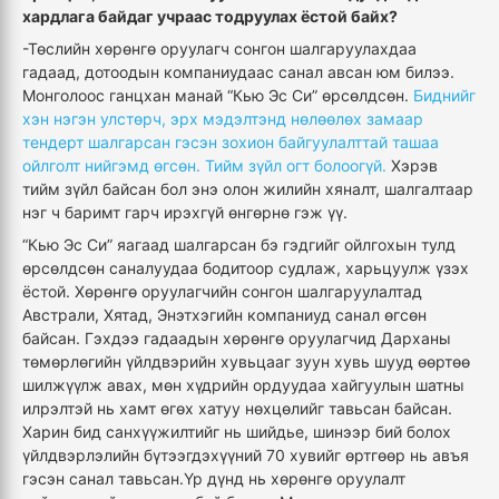
хардлага байдаг учраас тодруулах ёстой байх?
-Төслийн хөрөнгө оруулагч сонгон шалгаруулахдаа
гадаад, дотоодын компаниудаас санал авсан юм билээ.
Монголоос ганцхан манай “Кью Эс Си” өрсөлдсөн.
Биднийг
хэн нэгэн улстөрч, эрх мэдэлтэнд нөлөөлөх замаар
тендерт шалгарсан гэсэн зохион байгуулалттай ташаа
ойлголт нийгэмд өгсөн. Тийм зүйл огт болоогүй.
Хэрэв
тийм зүйл байсан бол энэ олон жилийн хяналт, шалгалтаар
нэг ч баримт гарч ирэхгүй өнгөрнө гэж үү.
“Кью Эс Си” яагаад шалгарсан бэ гэдгийг ойлгохын тулд
өрсөлдсөн саналуудаа бодитоор судлаж, харьцуулж үзэх
ёстой. Хөрөнгө оруулагчийн сонгон шалгаруулалтад
Австрали, Хятад, Энэтхэгийн компаниуд санал өгсөн
байсан. Гэхдээ гадаадын хөрөнгө оруулагчид Дарханы
төмөрлөгийн үйлдвэрийн хувьцааг зуун хувь шууд өөртөө
шилжүүлж авах, мөн хүдрийн ордуудаа хайгуулын шатны
илрэлтэй нь хамт өгөх хатуу нөхцөлийг тавьсан байсан.
Харин бид санхүүжилтийг нь шийдье, шинээр бий болох
үйлдвэрлэлийн бүтээгдэхүүний 70 хувийг өртгөөр нь авъя
гэсэн санал тавьсан.Үр дүнд нь хөрөнгө оруулалт