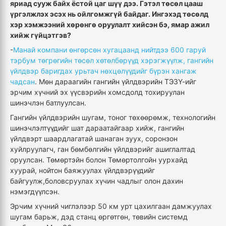
яриад сууж байх ёстой цаг шүү дээ. Гэтэл төсөл цааш
үргэлжлэх эсэх нь ойлгомжгүй байдаг. Ингэхэд төсөлд
хэр хэмжээний хөрөнгө оруулалт хийсэн бэ, ямар ажил
хийж гүйцэтгэв?
-
Манай компани өнгөрсөн хугацаанд нийтдээ 600 гаруй
тэрбум төгрөгийн төсөл хөтөлбөрүүд хэрэгжүүлж, гангийн
үйлдвэр баригдах урьтач нөхцөлүүдийг бүрэн хангаж
чадсан
. Мөн дараагийн гангийн үйлдвэрийн ТЭЗҮ-ийг
эрчим хүчний эх үүсвэрийн хомсдолд тохируулан
шинэчлэн батлуулсан.
Гангийн үйлдвэрийн шугам, тоног төхөөрөмж, технологийн
шинэчлэлтүүдийг шат дараатайгаар хийж, гангийн
үйлдвэрт шаардлагатай шанаган зуух, соронзон
хуйлруулагч, ган бөмбөлгийн үйлдвэрийг ашиглалтад
оруулсан. Төмөртэйн болон Төмөртолгойн уурхайд
хуурай, нойтон баяжуулах үйлдвэрүүдийг
байгуулж,боловсруулах хүчин чадлыг олон дахин
нэмэгдүүлсэн.
Эрчим хүчний чиглэлээр 50 км урт цахилгаан дамжуулах
шугам барьж, дэд станц өргөтгөн, төвийн системд