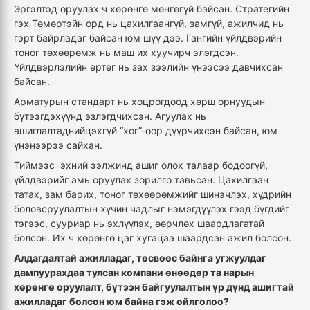
Эргэлтэд оруулах ч хөрөнгө мөнгөгүй байсан. Стратегийн
гэх Төмөртэйн орд нь цахилгаангүй, замгүй, ажилчид нь
гэрт байрладаг байсан юм шүү дээ. Гангийн үйлдвэрийн
тоног төхөөрөмж нь маш их хуучирч элэгдсэн.
Үйлдвэрлэлийн өртөг нь зах зээлийн үнээсээ давчихсан
байсан.
Арматурын стандарт нь хоцрогдоод хөрш орнуудын
бүтээгдэхүүнд эзлэгдчихсэн. Агуулах нь
ашиглалтаднийцэхгүй “хог”-оор дүүрчихсэн байсан, юм
үнэнээрээ сайхан.
Тиймээс эхний ээлжинд ашиг олох талаар бодоогүй,
үйлдвэрийг амь оруулах зорилго тавьсан. Цахилгаан
татах, зам барих, тоног төхөөрөмжийг шинэчлэх, хүдрийн
боловсруулалтын хүчин чадлыг нэмэгдүүлэх гээд бүгдийг
тэгээс, сууриар нь эхлүүлэх, өөрчлөх шаардлагатай
болсон. Их ч хөрөнгө цаг хугацаа шаардсан ажил болсон.
Алдагдалтай ажилладаг, төсвөөс байнга угжуулдаг
дампуурахдаа тулсан компани өнөөдөр та нарын
хөрөнгө оруулалт, бүтээн байгуулалтын үр дүнд ашигтай
ажилладаг болсон юм байна гэж ойлголоо?