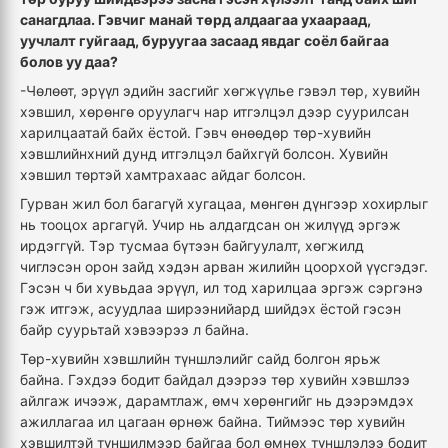
санагдлаа. Гэвчиг манай төрд алдаагаа ухаараад,
уучлалт гуйгаад, буруугаа засаад явдаг соёл байгаа
болов уу даа?
-Чөлөөт, эрүүл эдийн засгийг хөгжүүлье гэвэл төр, хувийн
хэвшил, хөрөнгө оруулагч нар итгэлцэл дээр суурилсан
харилцаатай байх ёстой. Гэвч өнөөдөр төр-хувийн
хэвшлийнхний дунд итгэлцэл байхгүй болсон. Хувийн
хэвшил төртэй хамтрахаас айдаг болсон.
Гурван жил бол багагүй хугацаа, мөнгөн дүнгээр хохирлыг
нь тооцох аргагүй. Учир нь алдагдсан он жилүүд эргэж
ирдэггүй. Тэр тусмаа бүтээн байгуулалт, хөгжилд
чиглэсэн орон зайд хэдэн арван жилийн цоорхой үүсгэдэг.
Гэсэн ч би хувьдаа эрүүл, ил тод харилцаа эргэж сэргэнэ
гэж итгэж, асуудлаа ширээнийард шийдэх ёстой гэсэн
байр суурьтай хэвээрээ л байна.
Төр-хувийн хэвшлийн түншлэлийг сайд болгон ярьж
байна. Гэхдээ бодит байдал дээрээ төр хувийн хэвшлээ
айлгаж ичээж, дарамтлаж, өмч хөрөнгийг нь дээрэмдэх
ажиллагаа ил цагаан өрнөж байна. Тиймээс төр хувийн
хэвшилтэй түншилмээр байгаа бол өмнөх түншлэлээ бодит