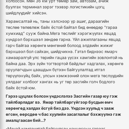
холбосон. Мөн 36 км урт төмөр зам, автозам, ачиж
буулгах терминал зэрэг тээвэр логистикийн цогц
шийдлүүдийг хийсэн.
Харамсалтай нь, таны хэлснээр үр ашиг, дараагийн
төслөө төлөвлөж байх ёстой байтал бид өнөөдөр "гараа
хумхиад" сууж байна.Мега төслийг хэрэгжүүлэх явцад
хүндрэл бэрхшээл зөндөө гарна. Үйл ажиллагааны явцад
гарч байгаа хөрөнгө мөнгөний болоод элдвийн жижиг
бэрхшээл бол сайхан, шийдчихнэ. Гэтэл биднээс ямарч
хамааралгүй улс төрийн гацаа үүсэх хамгийн зовлонтой нь
байна даа. Эрх зүйн тогтвортой байдлыг хадгалах, хөрөнгө
оруулагчдын цаашдын бүтээн байгуулалтад итгэл
төрүүлэхүйц байх, улсын хэмжээний олон мега төслүүдийн
уялдааг холбоог хангах нь уг төр засгийн голч бодлого
байх ёстой юм.
Гэрээ цуцлах болсон үндэслэлээ Засгийн газар юу гэж
тайлбарладаг вэ. Ямар тайлбаргүйгээр бусдын өмч
хөрөнгөд халдах ёсгүй биз дээ. Үндсэн хуульд ч зааж
өгсөн, өөрсдөө ч бас хуулийн засаглалыг бэхжүүлнэ гэж
амалцгаасан бий…?
-Манай компанитай байгуулсан концессын гэрээг