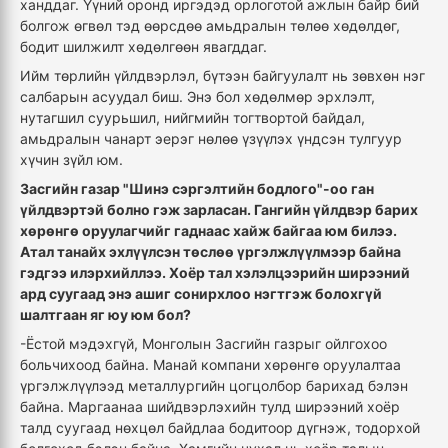
ханддаг. Үүний оронд иргэдэд орлоготой ажлын байр бий
болгож өгвөл тэд өөрсдөө амьдралын төлөө хөдөлдөг,
бодит шилжилт хөдөлгөөн явагддаг.
Ийм төрлийн үйлдвэрлэл, бүтээн байгуулалт нь зөвхөн нэг
салбарын асуудал биш. Энэ бол хөдөлмөр эрхлэлт,
нутагшил суурьшил, нийгмийн тогтвортой байдал,
амьдралын чанарт эерэг нөлөө үзүүлэх үндсэн тулгуур
хүчин зүйл юм.
Засгийн газар "Шинэ сэргэлтийн бодлого"-оо ган
үйлдвэртэй болно гэж зарласан. Гангийн үйлдвэр барих
хөрөнгө оруулагчийг гаднаас хайж байгаа юм билээ.
Атал танайх эхлүүлсэн төслөө үргэлжлүүлмээр байна
гэдгээ илэрхийллээ. Хоёр тал хэлэлцээрийн ширээний
ард суугаад энэ ашиг сонирхлоо нэгтгэж болохгүй
шалтгаан яг юу юм бол?
-Ёстой мэдэхгүй, Монголын Засгийн газрыг ойлгохоо
больчихоод байна. Манай компани хөрөнгө оруулалтаа
үргэлжлүүлээд металлургийн цогцолбор барихад бэлэн
байна. Маргаанаа шийдвэрлэхийн тулд ширээний хоёр
талд суугаад нөхцөл байдлаа бодитоор дүгнэж, тодорхой