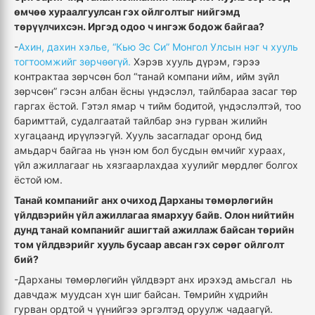
өмчөө хураалгуулсан гэх ойлголтыг нийгэмд
төрүүлчихсэн. Иргэд одоо ч ингэж бодож байгаа?
-
Ахин, дахин хэлье, “Кью Эс Си” Монгол Улсын нэг ч хууль
тогтоомжийг зөрчөөгүй.
Хэрэв хууль дүрэм, гэрээ
контрактаа зөрчсөн бол “танай компани ийм, ийм зүйл
зөрчсөн” гэсэн албан ёсны үндэслэл, тайлбараа засаг төр
гаргах ёстой. Гэтэл ямар ч тийм бодитой, үндэслэлтэй, тоо
баримттай, судалгаатай тайлбар энэ гурван жилийн
хугацаанд ирүүлээгүй. Хууль засагладаг оронд бид
амьдарч байгаа нь үнэн юм бол бусдын өмчийг хураах,
үйл ажиллагааг нь хязгаарлахдаа хуулийг мөрдлөг болгох
ёстой юм.
Танай компанийг анх очиход Дарханы төмөрлөгийн
үйлдвэрийн үйл ажиллагаа ямархуу байв. Олон нийтийн
дунд танай компанийг ашигтай ажиллаж байсан төрийн
том үйлдвэрийг хууль бусаар авсан гэх сөрөг ойлголт
бий?
-Дарханы төмөрлөгийн үйлдвэрт анх ирэхэд амьсгал нь
давчдаж муудсан хүн шиг байсан. Төмрийн хүдрийн
гурван ордтой ч үүнийгээ эргэлтэд оруулж чадаагүй.