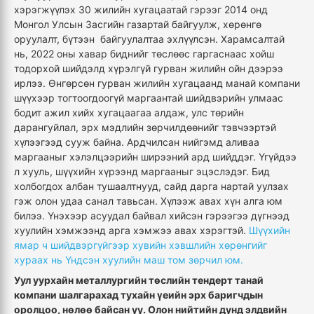
хэрэгжүүлэх 30 жилийн хугацаатай гэрээг 2014 онд
Монгол Улсын Засгийн газартай байгуулж, хөрөнгө
оруулалт, бүтээн байгуулалтаа эхлүүлсэн. Харамсалтай
нь, 2022 оны хавар биднийг төслөөс гаргаснаас хойш
тодорхой шийдэлд хүрэлгүй гурван жилийн ойн дээрээ
ирлээ. Өнгөрсөн гурван жилийн хугацаанд манай компани
шүүхээр тогтоогдоогүй маргаантай шийдвэрийн улмаас
бодит ажил хийх хугацаагаа алдаж, улс төрийн
дарангуйлал, эрх мэдлийн зөрчилдөөнийг тэвчээртэй
хүлээгээд сууж байна. Ардчилсан нийгэмд аливаа
маргааныг хэлэлцээрийн ширээний ард шийддэг. Үгүйдээ
л хууль, шүүхийн хүрээнд маргааныг эцэслэдэг. Бид
холбогдох албан тушаалтнууд, сайд дарга нартай уулзах
гэж олон удаа санал тавьсан. Хүлээж авах хүн алга юм
билээ. Үнэхээр асуудал байвал хийсэн гэрээгээ дүгнээд
хуулийн хэмжээнд арга хэмжээ авах хэрэгтэй.
Шүүхийн
ямар ч шийдвэргүйгээр хувийн хэвшлийн хөрөнгийг
хураах нь Үндсэн хуулийн маш том зөрчил юм.
Уул уурхайн металлургийн төслийн тендерт танай
компани шалгарахад тухайн үеийн эрх баригчдын
оролцоо, нөлөө байсан уу. Олон нийтийн дунд элдвийн