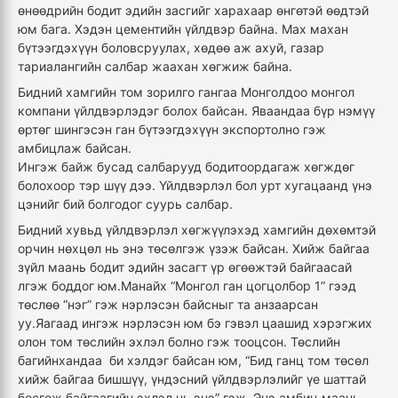
өнөөдрийн бодит эдийн засгийг харахаар өнгөтэй өөдтэй
юм бага. Хэдэн цементийн үйлдвэр байна. Мах махан
бүтээгдэхүүн боловсруулах, хөдөө аж ахуй, газар
тариалангийн салбар жаахан хөгжиж байна.
Бидний хамгийн том зорилго гангаа Монголдоо монгол
компани үйлдвэрлэдэг болох байсан. Яваандаа бүр нэмүү
өртөг шингэсэн ган бүтээгдэхүүн экспортолно гэж
амбицлаж байсан.
Ингэж байж бусад салбарууд бодитоордагаж хөгждөг
болохоор тэр шүү дээ. Үйлдвэрлэл бол урт хугацаанд үнэ
цэнийг бий болгодог суурь салбар.
Бидний хувьд үйлдвэрлэл хөгжүүлэхэд хамгийн дөхөмтэй
орчин нөхцөл нь энэ төсөлгэж үзэж байсан. Хийж байгаа
зүйл маань бодит эдийн засагт үр өгөөжтэй байгаасай
лгэж боддог юм.Манайх “Монгол ган цогцолбор 1” гээд
төслөө “нэг” гэж нэрлэсэн байсныг та анзаарсан
уу.Яагаад ингэж нэрлэсэн юм бэ гэвэл цаашид хэрэгжих
олон том төслийн эхлэл болно гэж тооцсон. Төслийн
багийнхандаа би хэлдэг байсан юм, “Бид ганц том төсөл
хийж байгаа бишшүү, үндэсний үйлдвэрлэлийг үе шаттай
босгож байгаагийн эхлэл нь энэ” гэж. Энэ амбиц маань