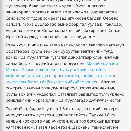
цуцлахаар болсныг гэнэт мэдсэн. Хуульд аливаа
шийдвэрийг гаргахад ямар арга хэмжээ, дараалалтай
байх ёстойг тодорхой заагаад өгчихсөн байдаг. Өөрөөр
хэлбэл, гэрээ цуцлахаас өмнө хоёр тал уулзаж, тайлбар,
үндэслэл, нөхцөлийг хэлэлцэх ёстойг Захиргааны болон
Иргэний хуульд тодорхой заасан байдаг юм.
Гэвч хуульд нийцсэн ямар нэг үндэслэл тайлбар хэлээгүй.
Эсрэгээрээ хууль зөрчсөн буруугаа зөвтгөхийн тулд
зохион байгуулалттай гүтгэлэг дайралтаар олон нийтийн
санаа бодлыг бидний эсрэг чиглүүлсэн.
Манай компани
Монгол Улсыг хохироосон буруутай зүйл нэгийг ч
хийгээгүй. Харин ч улс орны хөгжил, эдийн засагт маш
чухал том бүтээн байгуулалт хийхийг зорьсон.
Аливаа
хохирлыг зөвхөн тоон дүн дээр бус, гэрээний нөхцөл,
хууль эрх зүйн үндэслэл, баталгаат баримтад тулгуурлаж,
хөндлөнгийн мэргэжлийн байгууллагаар дүгнүүлэх ёстой.
Тухайлбал, биднийг улсад 1.8 их наяд төгрөгийн хохирол
учруулсан гэж гүтгэсэн, дайралт хийсэн.Тэрхүү 1.8 их
наядын хохирол ямар учиртай, юун тоо болохыг шалгаж,
нягталсан юм. Гэтэл яасан гээч, Дарханы төмөрлөгийн