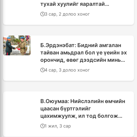
тухай хуулийг яаралтай
батлуулах цахим өргөдлийг
3 сар, 2 долоо хоног
дэмжихийг уриалж байна
Б.Эрдэнэбат: Бидний амгалан
тайван амьдрал бол үе үеийн эх
орончид, өвөг дээдсийн минь
хичээл зүтгэлийн үр дүн билээ
4 сар, 3 долоо хоног
В.Оюумаа: Нийслэлийн өмчийн
цаасан бүртгэлийг
цахимжуулж, ил тод болгож
байна
1 жил, 3 сар