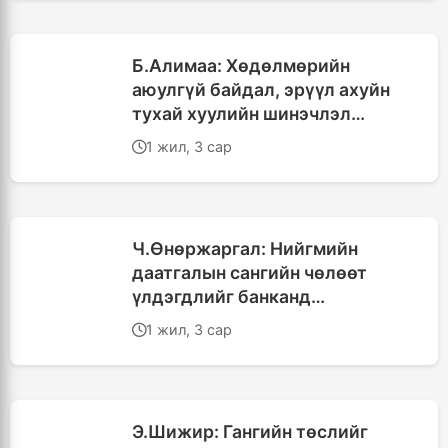
Б.Алимаа: Хөдөлмөрийн
аюулгүй байдал, эрүүл ахуйн
тухай хуулийн шинэчлэл
урьдчилан сэргийлэх үйл
1 жил, 3 сар
ажиллагаа руу чиглэнэ
Ч.Өнөржаргал: Нийгмийн
даатгалын сангийн чөлөөт
үлдэгдлийг банканд
байршуулах нь үнэгүйдлээс
1 жил, 3 сар
хамгаалах зөв арга
Э.Шижир: Гангийн төслийг