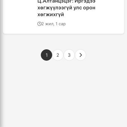
Ц.Алтанцэцэг: Иргэдээ
хөгжүүлээгүй улс орон
хөгжихгүй
2 жил, 1 сар
1
2
3