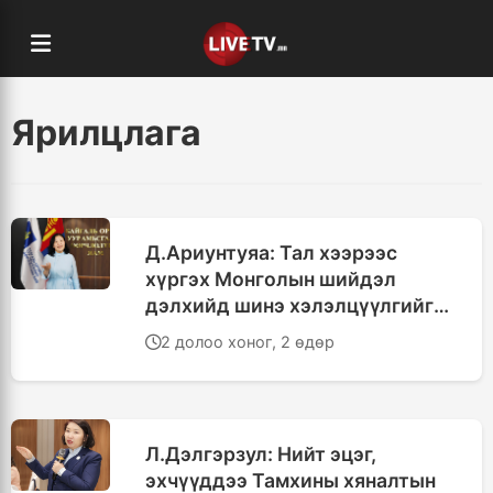
Ярилцлага
Д.Ариунтуяа: Тал хээрээс
хүргэх Монголын шийдэл
дэлхийд шинэ хэлэлцүүлгийг
эхлүүлнэ
2 долоо хоног, 2 өдөр
Л.Дэлгэрзул: Нийт эцэг,
эхчүүддээ Тамхины хяналтын