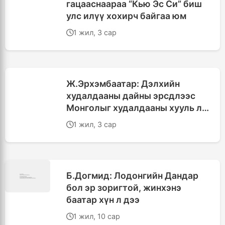
гацааснаараа “Кью Эс Си” биш
улс илүү хохирч байгаа юм
1 жил, 3 сар
Ж.Эрхэмбаатар: Дэлхийн
худалдааны дайны эрсдлээс
Монголыг худалдааны хууль л
хамгаална
1 жил, 3 сар
Б.Догмид: Лодонгийн Дандар
бол эр зоригтой, жинхэнэ
баатар хүн л дээ
1 жил, 10 сар