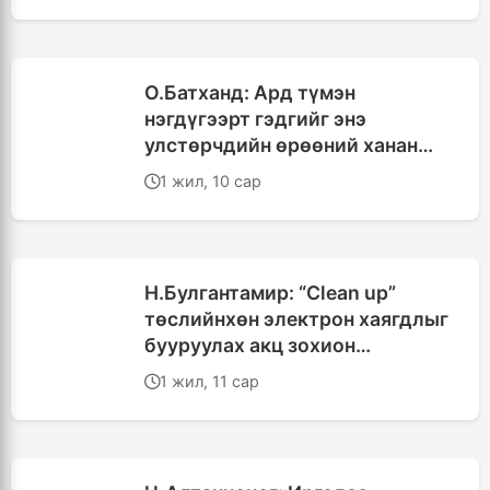
О.Батханд: Ард түмэн
нэгдүгээрт гэдгийг энэ
улстөрчдийн өрөөний ханан
дээр томоор бичээд тархи,
1 жил, 10 сар
зүрхэнд нь шивж суулгах
хэрэгтэй
Н.Булгантамир: “Clean up”
төслийнхөн электрон хаягдлыг
бууруулах акц зохион
байгуулна
1 жил, 11 сар