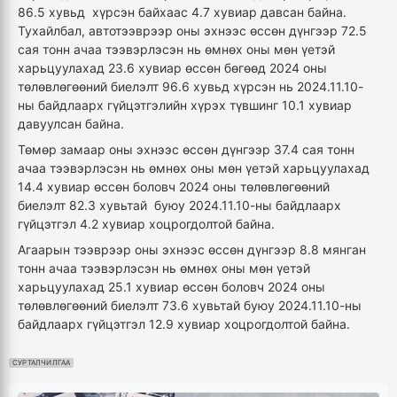
86.5 хувьд хүрсэн байхаас 4.7 хувиар давсан байна.
Тухайлбал, автотээврээр оны эхнээс өссөн дүнгээр 72.5
сая тонн ачаа тээвэрлэсэн нь өмнөх оны мөн үетэй
харьцуулахад 23.6 хувиар өссөн бөгөөд 2024 оны
төлөвлөгөөний биелэлт 96.6 хувьд хүрсэн нь 2024.11.10-
ны байдлаарх гүйцэтгэлийн хүрэх түвшинг 10.1 хувиар
давуулсан байна.
Төмөр замаар оны эхнээс өссөн дүнгээр 37.4 сая тонн
ачаа тээвэрлэсэн нь өмнөх оны мөн үетэй харьцуулахад
14.4 хувиар өссөн боловч 2024 оны төлөвлөгөөний
биелэлт 82.3 хувьтай буюу 2024.11.10-ны байдлаарх
гүйцэтгэл 4.2 хувиар хоцрогдолтой байна.
Агаарын тээврээр оны эхнээс өссөн дүнгээр 8.8 мянган
тонн ачаа тээвэрлэсэн нь өмнөх оны мөн үетэй
харьцуулахад 25.1 хувиар өссөн боловч 2024 оны
төлөвлөгөөний биелэлт 73.6 хувьтай буюу 2024.11.10-ны
байдлаарх гүйцэтгэл 12.9 хувиар хоцрогдолтой байна.
СУРТАЛЧИЛГАА