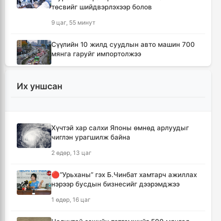
төсвийг шийдвэрлэхээр болов
9 цаг, 55 минут
Сүүлийн 10 жилд суудлын авто машин 700
мянга гаруйг импортолжээ
10 цаг
Их уншсан
Монгол Улсын гадаад валютын нөөц анх
удаа 7.9 тэрбум ам.долларт хүрлээ
10 цаг, 6 минут
Хүчтэй хар салхи Японы өмнөд арлуудыг
чиглэн урагшилж байна
Өмнөд Солонгост хэт халууны улмаас амиа
алдсан хүний тоо 23-т хүржээ
2 өдөр, 13 цаг
10 цаг, 15 минут
🔴“Урьханы” гэх Б.Чинбат хамтарч ажиллах
нэрээр бусдын бизнесийг дээрэмджээ
Шатахуун дамлан борлуулсан хоёр
зөрчлийг илрүүлэн шалгаж байна
1 өдөр, 16 цаг
10 цаг, 40 минут