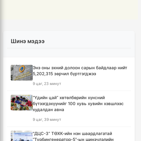
Шинэ мэдээ
Энэ оны эхний долоон сарын байдлаар нийт
5,202,315 зөрчил бүртгэгджээ
9 цаг, 23 минут
“Үдийн цай” хөтөлбөрийн хүнсний
бүтээгдэхүүнийг 100 хувь хувийн хэвшлээс
худалдан авна
9 цаг, 39 минут
"ДЦС-3” ТӨХК-ийн нэн шаардлагатай
“Турбингенератор-5”-ын шинэчлэлийн