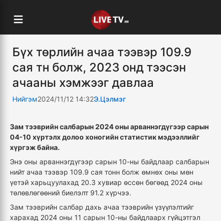
Бүх төрлийн ачаа тээвэр 109.9
сая тн болж, 2023 онд тээсэн
ачааны хэмжээг давлаа
Нийгэм
2024/11/12 14:32
Э.Цэлмэг
Зам тээврийн салбарын 2024 оны арваннэгдүгээр сарын
04-10 хүртэлх долоо хоногийн статистик мэдээллийг
хүргэж байна.
Энэ оны арваннэгдүгээр сарын 10-ны байдлаар салбарын
нийт ачаа тээвэр 109.9 сая тонн болж өмнөх оны мөн
үетэй харьцуулахад 20.3 хувиар өссөн бөгөөд 2024 оны
төлөвлөгөөний биелэлт 91.2 хүрчээ.
Зам тээврийн салбар дахь ачаа тээврийн үзүүлэлтийг
харахад 2024 оны 11 сарын 10-ны байдлаарх гүйцэтгэл