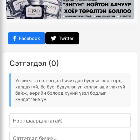
Facebook
Twitter
Сэтгэгдэл (0)
Уншигч та сэтгэгдэл бичихдээ бусдын нэр төрд
халдахгүй, ёс бус, бүдүүлэг үг хэллэг ашиглахгүй
байж, өөрийн болоод хүний үзэл бодлыг
хүндэтгэнэ үү.