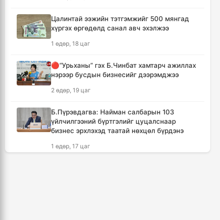
түрүүлсэн бөхийг 20 сая төгрөгөөр байлна
16 цаг, 14 минут
Цалинтай ээжийн тэтгэмжийг 500 мянгад
хүргэх өргөдөлд санал авч эхэлжээ
🔴Н.Учрал: Засгийн газар шатахууны
1 өдөр, 18 цаг
нөөцийг 60 хоногт хүргэж, үнийн өсөлтийн
шокоос иргэдээ хамгаална
🔴“Урьханы” гэх Б.Чинбат хамтарч ажиллах
17 цаг, 50 минут
нэрээр бусдын бизнесийг дээрэмджээ
2 өдөр, 19 цаг
"Дельфин" хар салхи Японы өмнөд
арлуудыг дайрч ихээхэн хохирол учрууллаа
Б.Пүрэвдагва: Найман салбарын 103
20 цаг, 35 минут
үйлчилгээний бүртгэлийг цуцалснаар
бизнес эрхлэхэд таатай нөхцөл бүрдэнэ
АНУ-ын Сенат Оросын эсрэг хориг арга
1 өдөр, 17 цаг
хэмжээ авах хуулийн төслийг баталлаа
21 цаг, 10 минут
Дональд Трамп АНУ-д төрсөн хүүхдэд
иргэншил олгохыг хязгаарлах шийдвэр
гаргав
Сэлэнгэ аймагт 70 МВт-ын Дулааны
цахилгаан станцыг ирэх сард ашиглалтад
1 өдөр, 15 цаг
оруулна