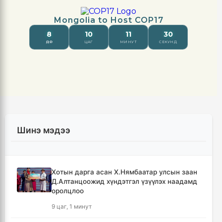
Шинэ мэдээ
Хотын дарга асан Х.Нямбаатар улсын заан
Д.Алтанцоожид хүндэтгэл үзүүлэх наадамд
оролцлоо
9 цаг, 1 минут