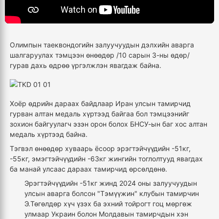
Олимпын таеквондогийн залуучуудын дэлхийн аварга
шалгаруулах тэмцээн өнөөдөр /10 сарын 3-ны өдөр/
гурав дахь өдрөө үргэлжлэн явагдаж байна.
Хоёр өдрийн дараах байдлаар Иран улсын тамирчид
гурван алтан медаль хүртээд байгаа бол тэмцээнийг
зохион байгуулагч эзэн орон болох БНСУ-ын баг хос алтан
медаль хүртээд байна.
Тэгвэл өнөөдөр хуваарь ёсоор эрэгтэйчүүдийн -51кг,
-55кг, эмэгтэйчүүдийн -63кг жингийн тоглолтууд явагдах
ба манай улсаас дараах тамирчид өрсөлдөнө.
Эрэгтэйчүүдийн -51кг жинд 2024 оны залуучуудын
улсын аварга болсон "Тэмүүжин" клубын тамирчин
Э.Төгөлдөр хүч үзэх ба эхний тойрогт гоц мөргөж
улмаар Украин болон Молдавын тамирчдын хэн