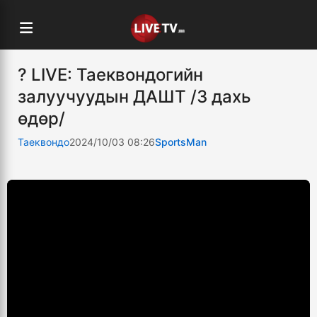
? LIVE: Таеквондогийн
залуучуудын ДАШТ /3 дахь
өдөр/
Таеквондо
2024/10/03 08:26
SportsMan