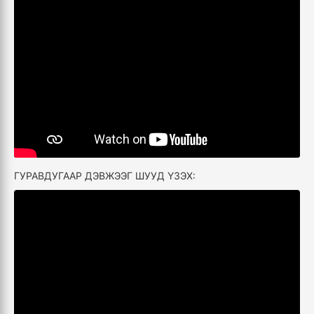
ГУРАВДУГААР ДЭВЖЭЭГ ШУУД ҮЗЭХ: