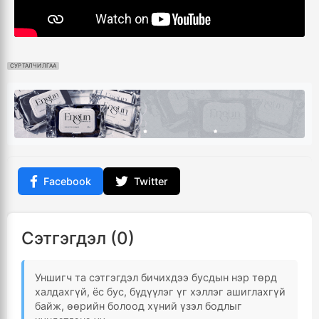
СУРТАЛЧИЛГАА
Facebook
Twitter
Сэтгэгдэл (0)
Уншигч та сэтгэгдэл бичихдээ бусдын нэр төрд
халдахгүй, ёс бус, бүдүүлэг үг хэллэг ашиглахгүй
байж, өөрийн болоод хүний үзэл бодлыг