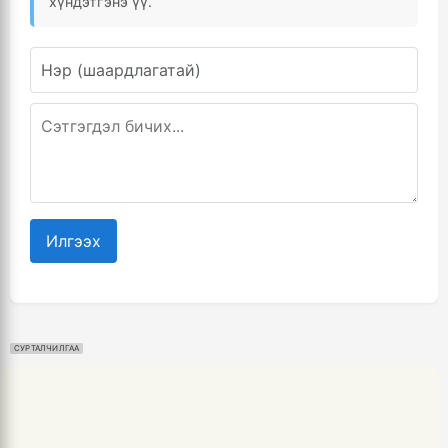
хүндэтгэнэ үү.
Илгээх
СУРТАЛЧИЛГАА