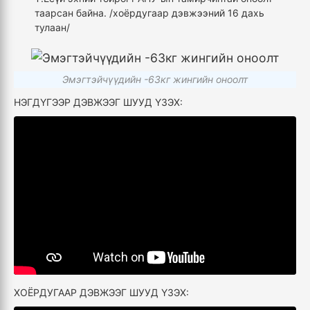
таарсан байна. /хоёрдугаар дэвжээний 16 дахь
тулаан/
Эмэгтэйчүүдийн -63кг жингийн оноолт
НЭГДҮГЭЭР ДЭВЖЭЭГ ШУУД ҮЗЭХ:
ХОЁРДУГААР ДЭВЖЭЭГ ШУУД ҮЗЭХ: