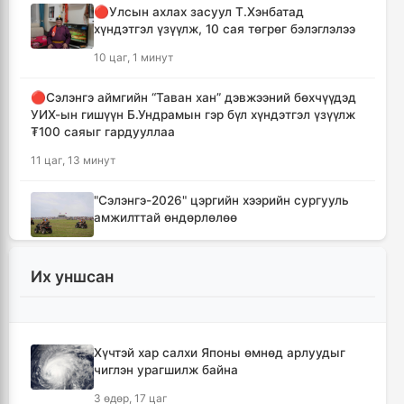
🔴Улсын ахлах засуул Т.Хэнбатад
хүндэтгэл үзүүлж, 10 сая төгрөг бэлэглэлээ
10 цаг, 1 минут
🔴Сэлэнгэ аймгийн “Таван хан” дэвжээний бөхчүүдэд
УИХ-ын гишүүн Б.Ундрамын гэр бүл хүндэтгэл үзүүлж
₮100 саяыг гардууллаа
11 цаг, 13 минут
"Сэлэнгэ-2026" цэргийн хээрийн сургууль
амжилттай өндөрлөлөө
12 цаг, 46 минут
Их уншсан
Хотын захын хорооллуудад бизнес
эрхлэгчдээ дэмжих инкубатор төвүүдийг
байгуулна
13 цаг, 18 минут
Хүчтэй хар салхи Японы өмнөд арлуудыг
чиглэн урагшилж байна
Даян аварга цолны мялаалга наадамд
3 өдөр, 17 цаг