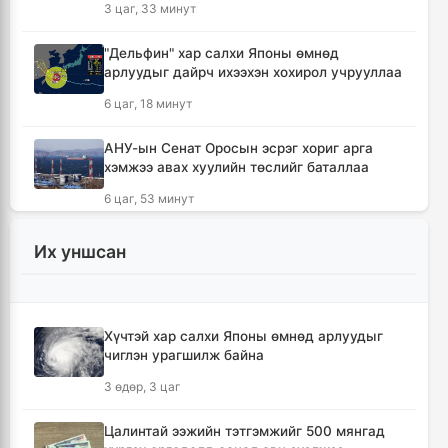
3 цаг, 33 минут
"Дельфин" хар салхи Японы өмнөд
арлуудыг дайрч ихээхэн хохирол учрууллаа
6 цаг, 18 минут
АНУ-ын Сенат Оросын эсрэг хориг арга
хэмжээ авах хуулийн төслийг баталлаа
6 цаг, 53 минут
Сэлэнгэ аймагт 70 МВт-ын Дулааны
Их уншсан
цахилгаан станцыг ирэх сард ашиглалтад
оруулна
7 цаг, 6 минут
Хүчтэй хар салхи Японы өмнөд арлуудыг
чиглэн урагшилж байна
Шүлхийн дархлаажуулалтыг Монголд
үйлдвэрлэсэн вакцинаар хийнэ
3 өдөр, 3 цаг
7 цаг, 15 минут
Цалинтай ээжийн тэтгэмжийг 500 мянгад