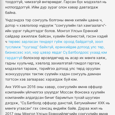
тоодоггүй, чимээгүй өнгөрөөдөг. Гарсан бүх мэдээлэл нь
нотлогддоггүй. Ийм дүр зураг олон хавар давтагдаж
байна.
Үндсэндээ тэр сонгууль болгоны өмнө хилийн цаана ч,
дотор ч хэвлэлээр нүдүүлж “сонгуулийн гал хамгаалагч”-
ийн үүрэг гүйцэтгэдэг болов. Монгол Улсын Ерөнхий
сайдаар ажиллаж байсан, хувийн бизнестэй, гэсэн хэдий
ч
төрөөс зарласан тендерт гүйж ороод байдаггүй, зээл
тусламж “туугаад” байхгүй, ерөнхийдөө дотоод улс төр,
бизнесээс хол, нэр цэвэр явдаг Сү.Батболдоос ухаад юм
гардаггүй
болохоор өрсөлдөгчид нь асар их мөнгө хаяж,
гадны хуульчид, хэвлэлд захиалгатай гомдол гаргаж,
мэдээлэл тарааж, тэрийгээ дотоод улс төрд оруулан
жонхууруулах тактик сүүлийн хэдэн сонгууль дамнан
тогтсон хэв загвараас харагдаж буй юм.
Анх УИХ-ын 2016 оны хавар, сонгуулийн өмнө оффшор
компанийн үйлчилгээ үзүүлдэг Моссак Фонсека хуулийн
компанийн алдагдсан бичиг баримтын тухай шуугиан
дэгдэж, “Сү.Батболд оффшор данстай, Батумайнинг ХХК нь
мөнгө угаасан” гэх сенсац өндийж байв. Дараа жил нь
2017 оны Монгол Улсын Ерөнхийлөгчийн сонгуулийн өмнө