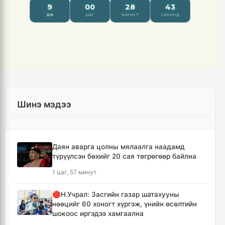
Шинэ мэдээ
Даян аварга цолны мялаалга наадамд
түрүүлсэн бөхийг 20 сая төгрөгөөр байлна
1 цаг, 57 минут
🔴Н.Учрал: Засгийн газар шатахууны
нөөцийг 60 хоногт хүргэж, үнийн өсөлтийн
шокоос иргэдээ хамгаална