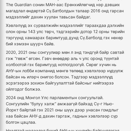
The Guardian сонин МАН-аас Ерөнхийлөгчид нэр дэвших
магадлал өндөртэй Сү.Батболдын талаар 2016 онд гарсан
мэдээллийг дахин хуулан тавьсан байдаг.
Хэвлэлүүд эх сурвалжийн мэдээллийг тараахдаа дэлхийн
олон орны 143 улс төрч, тэдгээрийн дотор 12 орны төрийн
тэргүүнд хамаарах баримтууд дунд Сү.Батболд гэх нөхөр
бий хэмээн шуурч байв.
2020, 2021 оны сонгуулиар мөн л энд тэндгүй байр савтай
гэж “гөвж” өгсөн. Гэвч өнөөдөр аль ч улс оронд түүнтэй
холбоотой гэх баримтууд нотлогдоогүй. Сөрөг хүчин нь
АНУ-ын лобби компанид мөнгө төлөөд хэвлэлээр нүдүүлж
байсан нь илэрч онигоо болсон. Тэдгээр мэдээллүүд
эсрэгээрээ зохион байгуулалттай байсныг нийтээрээ
ойлгодог болжээ.
2024 онд Монгол Улс парламентын сонгуультай.
Сонгуулийн “булуу халж” амжаагүй байхад Сү-г Нью-
Йоркт байртай гэх 2021 оны шүүх дээр унасан гомдлыг
хаа байсан АНУ-д дахин гаргаж, гаднын хэвлэлээр сүр
болгон цацлаа.
Нээлттэй мэдээлэл бүхий АНУ-ын хуулийн байгууллагад