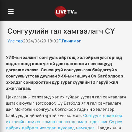
Сонгуулийн гал хамгаалагч СҮ
Улс төр
2024/03/29 18:02
Г.Ганчимэг
УИХ-ын ээлжит сонгууль ойртож, хол ойрын улстөрчид
хөдөлгөөнд орох үетэй давхцан ээлжит сенсацууд
дэгдэж эхэллээ. Сенсацгүй сонгууль гэж байдаггүй ч
сонгууль угтсан дуулиан УИХ-ын гишүүн Сү.Батболдоор
эхэлдэг сонирхолтой дүр зураг сүүлийн 10 гаруй жил
ажиглагдав.
Цахилгааны хэлхээнд хэт их гүйдэл үүсвэл гал хамгаалагч
шатах аюулыг зогсоодог. Сү.Батболд яг л гал хамгаалагч
шиг Монголын сонгууль болгоноор гаднын хэвлэлээр
балбуулдаг үйлийн үртэй хүн болжээ.
Сонгууль дөхөхөөр
их говийн номхон тэмээ ноолоход амар гэдэг шиг Сү рүү
дайрах дайралт ихэсдэг, дуусаад намждаг.
Цаадах нь ч