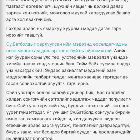
“матаас” өргөдөл өгч, шүүхийн явцыг нь дэлхий даяар
зарлан хэн нэгнийг, монголоо муухай харагдуулах башир
арга хол явахгүй биз.
Гэхдээ араас нь ямархуу хуурамч мэдээ даган гарч
ирэхийг таашгүй.
Сү.Батболдыг харлуулсан ийм мэдээнд өрсөлдөгчид нь
олон мянган ам.доллар төлж буй нь ойлгомжтой
. Азийн
нэг буурай орны улс төр, улстөрчийн мэдээлэл үнэндээ
хилийн цаана хэнд ч сонин биш. Тийм байх тусмаа өндөр
үнэ нэхэгдэх биз. Эндээс захиалгат мэдээний эзэн
мэдээллийн төлбөрт төлдөг мөнгөө хаанаас гаргадаг вэ
гэсэн сонирхолтой асуулт ч гарч ирнэ.
Сайн улстөрч бол өө сэвгүй сувинер биш. Бас галтай үг
хэлдэг, сонгогчийн сэтгэлийг хөдөлгөж чаддаг популист ч
биш. Сайн улс төрч нийгэмд бусдын тэнэглэлийг зогсоох
үүрэг гүйцэтгэдэг. Яг үүн шиг Сү.Батболд сонгууль бүрийн
өмнө гал хамгаалагч хийдэг ч, хил давуулан шидсэн
өгөөшний араас зарга үүсгэж, тэнэглэлийг дэврээдэггүй,
буурь зааж, нэг ёсондоо бяртай суудаг нь өрсөлдөгчдийг
нь айлгадаг бололтой.