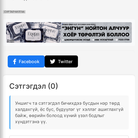
СУРТАЛЧИЛГАА
Facebook
Twitter
Сэтгэгдэл (0)
Уншигч та сэтгэгдэл бичихдээ бусдын нэр төрд
халдахгүй, ёс бус, бүдүүлэг үг хэллэг ашиглахгүй
байж, өөрийн болоод хүний үзэл бодлыг
хүндэтгэнэ үү.