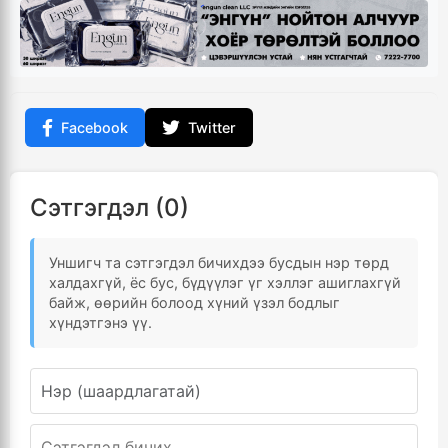
Facebook
Twitter
Сэтгэгдэл (0)
Уншигч та сэтгэгдэл бичихдээ бусдын нэр төрд
халдахгүй, ёс бус, бүдүүлэг үг хэллэг ашиглахгүй
байж, өөрийн болоод хүний үзэл бодлыг
хүндэтгэнэ үү.