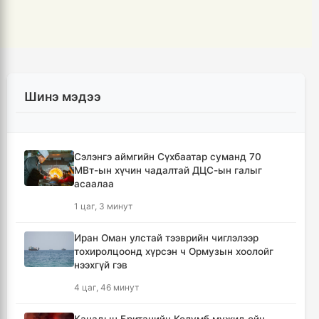
Шинэ мэдээ
Сэлэнгэ аймгийн Сүхбаатар суманд 70
МВт-ын хүчин чадалтай ДЦС-ын галыг
асаалаа
1 цаг, 3 минут
Иран Оман улстай тээврийн чиглэлээр
тохиролцоонд хүрсэн ч Ормузын хоолойг
нээхгүй гэв
4 цаг, 46 минут