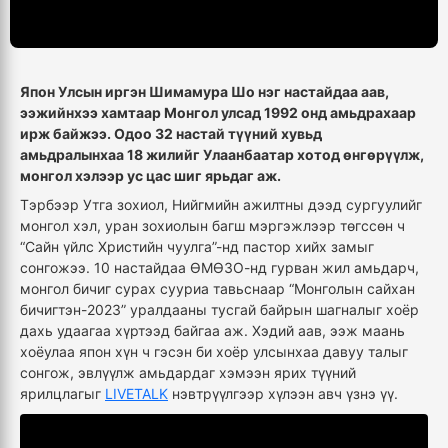
Япон Улсын иргэн Шимамура Шо нэг настайдаа аав,
ээжийнхээ хамтаар Монгол улсад 1992 онд амьдрахаар
ирж байжээ. Одоо 32 настай түүний хувьд
амьдралынхаа 18 жилийг Улаанбаатар хотод өнгөрүүлж,
монгол хэлээр ус цас шиг ярьдаг аж.
Тэрбээр Утга зохиол, Нийгмийн ажилтны дээд сургуулийг
монгол хэл, уран зохиолын багш мэргэжлээр төгссөн ч
“Сайн үйлс Христийн чуулга”-нд пастор хийх замыг
сонгожээ. 10 настайдаа ӨМӨЗО-нд гурван жил амьдарч,
монгол бичиг сурах сууриа тавьснаар “Монголын сайхан
бичигтэн-2023” уралдааны тусгай байрын шагналыг хоёр
дахь удаагаа хүртээд байгаа аж. Хэдий аав, ээж маань
хоёулаа япон хүн ч гэсэн би хоёр улсынхаа давуу талыг
сонгож, эвлүүлж амьдардаг хэмээн ярих түүний
ярилцлагыг
LIVETALK
нэвтрүүлгээр хүлээн авч үзнэ үү.