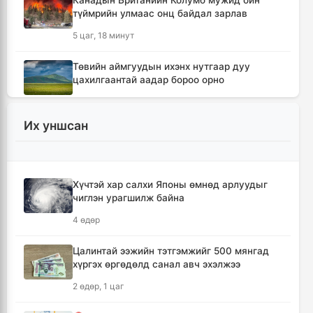
Канадын Британийн Колумб мужид ойн
түймрийн улмаас онц байдал зарлав
5 цаг, 18 минут
Төвийн аймгуудын ихэнх нутгаар дуу
цахилгаантай аадар бороо орно
6 цаг, 14 минут
Их уншсан
Хотын дарга асан Х.Нямбаатар улсын заан
Д.Алтанцоожид хүндэтгэл үзүүлэх наадамд
оролцлоо
15 цаг, 50 минут
Хүчтэй хар салхи Японы өмнөд арлуудыг
чиглэн урагшилж байна
🔴Улсын ахлах засуул Т.Хэнбатад
4 өдөр
хүндэтгэл үзүүлж, 10 сая төгрөг бэлэглэлээ
16 цаг, 50 минут
Цалинтай ээжийн тэтгэмжийг 500 мянгад
хүргэх өргөдөлд санал авч эхэлжээ
🔴Сэлэнгэ аймгийн “Таван хан” дэвжээний
2 өдөр, 1 цаг
бөхчүүдэд УИХ-ын гишүүн Б.Ундрамын гэр
бүл хүндэтгэл үзүүлж ₮100 саяыг