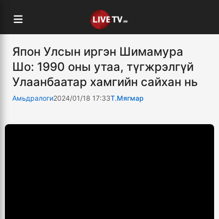
Япон Улсын иргэн Шимамура
Шо: 1990 оны утаа, түгжрэлгүй
Улаанбаатар хамгийн сайхан нь
Амьдралоги
2024/01/18 17:33
Т.Мягмар