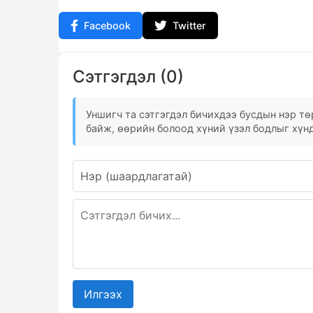
Facebook
Twitter
Сэтгэгдэл (0)
Уншигч та сэтгэгдэл бичихдээ бусдын нэр төр
байж, өөрийн болоод хүний үзэл бодлыг хүнд
Илгээх