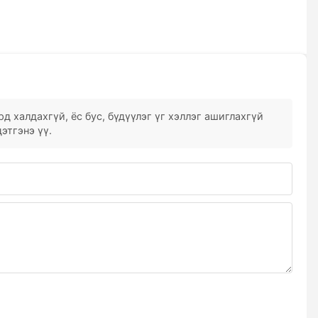
д халдахгүй, ёс бус, бүдүүлэг үг хэллэг ашиглахгүй
этгэнэ үү.