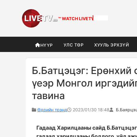
™ WATCH
DIFFERENT
УЛС ТӨР
ХУУЛЬ ЭРХЗҮЙ
НҮҮР
Б.Батцэцэг: Ерөнхий
үеэр Монгол иргэдийг
тавина
Өдрийн трэнд
2023/01/30 18:48
Б.Баярцэ
Гадаад Харилцааны сайд Б.Батцэцэг
гадаад харилцааны бодлого, үйл аж