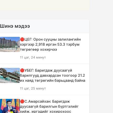
Шинэ мэдээ
🔴ЦЕГ: Орон сууцны залилангийн
хэргээр 2,918 иргэн 53.3 тэрбум
төгрөгөөр хохирчээ
11 цаг, 24 минут
🔴УБЕГ: Баригдаж дуусаагүй
барилгууд давхардсан тоогоор 21.2
их наяд төгрөгийн барьцаанд байна
11 цаг, 25 минут
🔴С.Амарсайхан: Баригдаж
дуусаагүй барилгын бүртгэлийг
хийж, иргэдийг хохирохоос