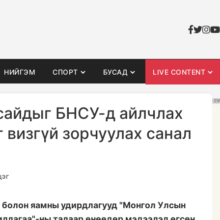
НИЙГЭМ
СПОРТ
БУСАД
LIVE CONTENT
СУ
 сайдыг БНСУ-д айлчлах
 визгүй зорчуулах санал
цэг
 болон яамны удирдлагууд "Монгол Улсын
иллагаа"-ны талаар өнөөдөр мэдээлэл өгсөн