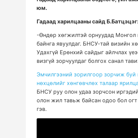
юм.
Гадаад харилцааны сайд Б.Батцэцэг
-Өндөр хөгжилтэй орнуудад Монгол 
байнга явуулдаг. БНСУ-тай визийн х
Удахгүй Ерөнхий сайдыг айлчлах үеэ
визгүй зорчуулдаг болгох санал тави
Эмчилгээний зорилгоор зорчиж буй и
нөхцөлийг хөнгөвчлөх талаар ярилца
БНСУ руу олон удаа зорчсон иргэдий
олон жил тавьж байсан одоо бол огт
гэв.