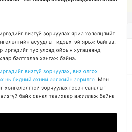
:
иргэдийг визгүй зорчуулах яриа хэлэлцлийг
өнгөлөлтийн асуудлыг идэвхтэй ярьж байгаа.
р иргэдийг тус улсад ойрын хугацаанд
хаар бэлтгэлээ хангаж байна.
ргэдийг визгүй зорчуулах, виз олгох
х нь бидний эхний ээлжийн зорилго.
Мөн
г хөнгөлөлттэй зорчуулах гэсэн саналыг
 визгүй байх санал тавихаар ажиллаж байна