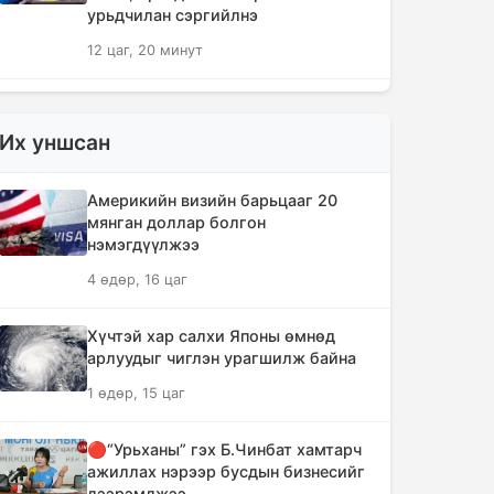
урьдчилан сэргийлнэ
12 цаг, 20 минут
ХЗДХЯ-ны “Явуулын оффис”
Нарантуул худалдааны төвд
Их уншсан
ажиллаж, иргэдэд үйлчилгээ
үзүүллээ
Америкийн визийн барьцааг 20
12 цаг, 28 минут
мянган доллар болгон
нэмэгдүүлжээ
УИХ-ын гишүүд БНСУ-ын Үндэсний
4 өдөр, 16 цаг
Ассамблейн гишүүдийг хүлээн авч
уулзлаа
Хүчтэй хар салхи Японы өмнөд
12 цаг, 53 минут
арлуудыг чиглэн урагшилж байна
1 өдөр, 15 цаг
Мексикийн ТикТок-чин шууд
дамжуулалтын үеэр буудуулж амиа
алджээ
🔴“Урьханы” гэх Б.Чинбат хамтарч
ажиллах нэрээр бусдын бизнесийг
13 цаг, 20 минут
дээрэмджээ