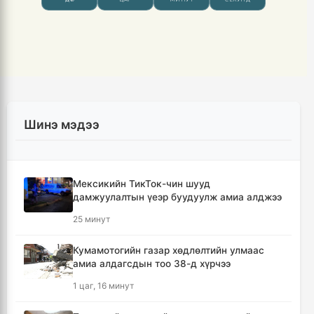
Шинэ мэдээ
Мексикийн ТикТок-чин шууд
дамжуулалтын үеэр буудуулж амиа алджээ
25 минут
Кумамотогийн газар хөдлөлтийн улмаас
амиа алдагсдын тоо 38-д хүрчээ
1 цаг, 16 минут