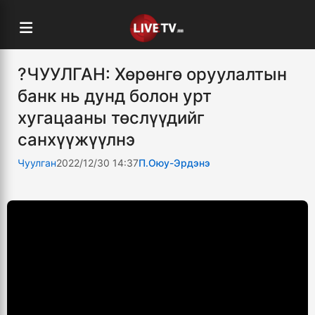
?ЧУУЛГАН: Хөрөнгө оруулалтын
банк нь дунд болон урт
хугацааны төслүүдийг
санхүүжүүлнэ
Чуулган
2022/12/30 14:37
П.Оюу-Эрдэнэ