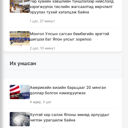
Төр хувийн хэвшлийн түншлэлээр нийслэлд
хэрэгжүүлэх төслийн жагсаалтад өөрчлөлт
оруулах тухай хэлэлцэж байна
1 цаг, 27 минут
Монгол Улсын сагсан бөмбөгийн эрэгтэй
шигшээ баг Япон улсыг зорилоо
2 цаг, 10 минут
Татварын өрийг барагдуулахдаа орлогын
Их уншсан
30 хувийг татвар төлөгчид үлдээхээр
хуульчилжээ
2 цаг, 23 минут
Америкийн визийн барьцааг 20 мянган
доллар болгон нэмэгдүүлжээ
Өвөлжилтийн бэлтгэл ажлын хүрээнд
Шадар сайд Н.Номтойбаяр Дорноговь
4 өдөр, 3 цаг
аймагт ажиллалаа
2 цаг, 29 минут
Хүчтэй хар салхи Японы өмнөд арлуудыг
чиглэн урагшилж байна
Өнөөдөр Ангарскийн газрын тос