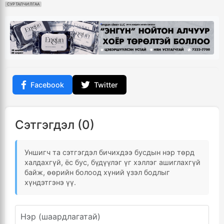
СУРТАЛЧИЛГАА
Facebook
Twitter
Сэтгэгдэл (0)
Уншигч та сэтгэгдэл бичихдээ бусдын нэр төрд
халдахгүй, ёс бус, бүдүүлэг үг хэллэг ашиглахгүй
байж, өөрийн болоод хүний үзэл бодлыг
хүндэтгэнэ үү.