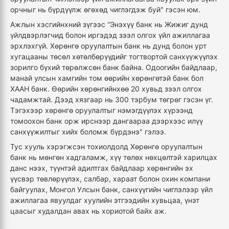
орчныг нь бүрдүүлж өгөхөд чиглэгдэж буй" гэсэн юм.
Ажлын хэсгийнхний зүгээс “Энэхүү банк нь Жижиг дунд
үйлдвэрлэгчид болон иргэдэд зээл олгох үйл ажиллагаа
эрхлэхгүй. Хөрөнгө оруулалтын банк нь дунд болон урт
хугацааны төсөл хөтөлбөрүүдийг тогтвортой санхүүжүүлэх
зорилго бүхий төрөлжсөн банк байна. Одоогийн байдлаар,
манай улсын хамгийн том өөрийн хөрөнгөтэй банк бол
ХААН банк. Өөрийн хөрөнгийнхөө 20 хувьд зээл олгох
чадамжтай. Дээд хязгаар нь 300 тэрбум төгрөг гэсэн үг.
Тэгэхээр хөрөнгө оруулалтыг нэмэгдүүлэх хүрээнд
томоохон банк орж ирснээр дангаараа дээрхээс илүү
санхүүжилтыг хийх боломж бүрдэнэ" гэлээ.
Тус хууль хэрэгжсэн тохиолдолд Хөрөнгө оруулалтын
банк нь мөнгөн хадгаламж, хүү төлөх нөхцөлтэй харилцах
данс нээх, түүнтэй адилтгах байдлаар хөрөнгийн эх
үүсвэр төвлөрүүлэх, салбар, хараат болон охин компани
байгуулах, Монгол Улсын банк, санхүүгийн чиглэлээр үйл
ажиллагаа явуулдаг хуулийн этгээдийн хувьцаа, үнэт
цаасыг худалдан авах нь хориотой байх аж.