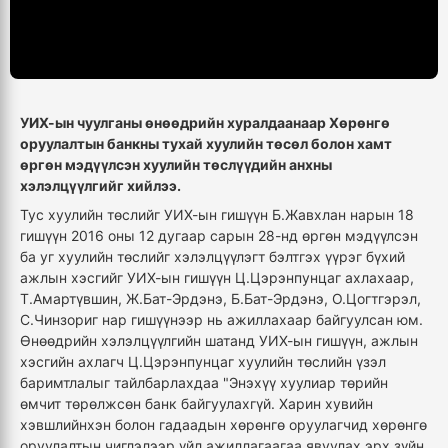
УИХ-ын чуулганы өнөөдрийн хуралдаанаар Хөрөнгө
оруулалтын банкны тухай хуулийн төсөл болон хамт
өргөн мэдүүлсэн хуулийн төслүүдийн анхны
хэлэлцүүлгийг хийлээ.
Тус хуулийн төслийг УИХ-ын гишүүн Б.Жавхлан нарын 18
гишүүн 2016 оны 12 дугаар сарын 28-нд өргөн мэдүүлсэн
ба уг хуулийн төслийг хэлэлцүүлэгт бэлтгэх үүрэг бүхий
ажлын хэсгийг УИХ-ын гишүүн Ц.Цэрэнпунцаг ахлахаар,
Т.Амартүвшин, Ж.Бат-Эрдэнэ, Б.Бат-Эрдэнэ, О.Цогтгэрэл,
С.Чинзориг нар гишүүнээр нь ажиллахаар байгуулсан юм.
Өнөөдрийн хэлэлцүүлгийн шатанд УИХ-ын гишүүн, ажлын
хэсгийн ахлагч Ц.Цэрэнпунцаг хуулийн төслийн үзэл
баримтлалыг тайлбарлахдаа "Энэхүү хуулиар төрийн
өмчит төрөлжсөн банк байгуулахгүй. Харин хувийн
хэвшлийнхэн болон гадаадын хөрөнгө оруулагчид хөрөнгө
оруулалтын чиглэлээр үйл ажиллагаагаа явуулах эрх зүйн