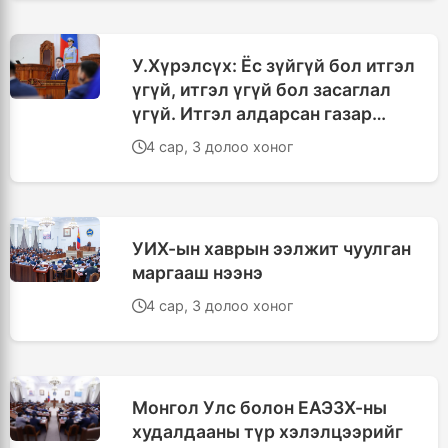
У.Хүрэлсүх: Ёс зүйгүй бол итгэл
үгүй, итгэл үгүй бол засаглал
үгүй. Итгэл алдарсан газар
дархан эрх нь давуу эрх болон
4 сар, 3 долоо хоног
хувирдаг гэмтэй
УИХ-ын хаврын ээлжит чуулган
маргааш нээнэ
4 сар, 3 долоо хоног
Монгол Улс болон ЕАЭЗХ-ны
худалдааны түр хэлэлцээрийг