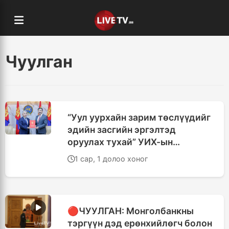
Чуулган
“Уул уурхайн зарим төслүүдийг
эдийн засгийн эргэлтэд
оруулах тухай” УИХ-ын
тогтоолын төслийг өргөн
1 сар, 1 долоо хоног
мэдүүлэв
🔴ЧУУЛГАН: Монголбанкны
тэргүүн дэд ерөнхийлөгч болон