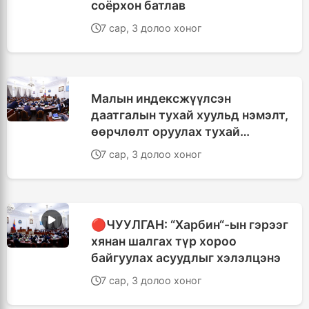
соёрхон батлав
7 сар, 3 долоо хоног
Малын индексжүүлсэн
даатгалын тухай хуульд нэмэлт,
өөрчлөлт оруулах тухай
хуулийн төслийг батлав
7 сар, 3 долоо хоног
🔴ЧУУЛГАН: “Харбин“-ын гэрээг
хянан шалгах түр хороо
байгуулах асуудлыг хэлэлцэнэ
7 сар, 3 долоо хоног