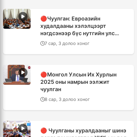
🔴Чуулган: Евроазийн
худалдааны хэлэлцээрт
нэгдсэнээр бүс нутгийн улс
орнуудтай хийх экспортыг
7 сар, 3 долоо хоног
дэмжиж, дотоодын ААН-ийг
дэмжих хөшүүрэг болно
🔴Монгол Улсын Их Хурлын
2025 оны намрын ээлжит
чуулган
8 сар, 3 долоо хоног
🔴 Чуулганы хуралдааныг шинэ