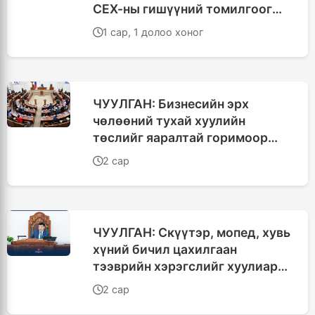
СЕХ-ны гишүүний томилгоог
хэлэлцэнэ
1 сар, 1 долоо хоног
ЧУУЛГАН: Бизнесийн эрх
чөлөөний тухай хуулийн
төслийг яаралтай горимоор
хэлэлцэхийг дэмжив
2 сар
ЧУУЛГАН: Скүүтэр, мопед, хувь
хүний бичил цахилгаан
тээврийн хэрэгслийг хуулиар
зохицуулна
2 сар