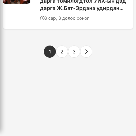
дарга томилогдтол УИХ-ын дэд
дарга Ж.Бат-Эрдэнэ удирдан
явуулж байхаар болов
8 сар, 3 долоо хоног
1
2
3