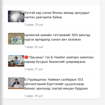
амжилттай өндөрлөлөө
14 цаг, 19 минут
Хүчтэй хар салхи Японы өмнөд арлуудыг
чиглэн урагшилж байна
Хотын захын хорооллуудад бизнес
3 өдөр, 19 цаг
эрхлэгчдээ дэмжих инкубатор төвүүдийг
байгуулна
Цалинтай ээжийн тэтгэмжийг 500 мянгад
14 цаг, 50 минут
хүргэх өргөдөлд санал авч эхэлжээ
1 өдөр, 20 цаг
Даян аварга цолны мялаалга наадамд
түрүүлсэн бөхийг 20 сая төгрөгөөр байлна
🔴“Урьханы” гэх Б.Чинбат хамтарч ажиллах
17 цаг, 46 минут
нэрээр бусдын бизнесийг дээрэмджээ
2 өдөр, 21 цаг
🔴Н.Учрал: Засгийн газар шатахууны
нөөцийг 60 хоногт хүргэж, үнийн өсөлтийн
Б.Пүрэвдагва: Найман салбарын 103
шокоос иргэдээ хамгаална
үйлчилгээний бүртгэлийг цуцалснаар
19 цаг, 22 минут
бизнес эрхлэхэд таатай нөхцөл бүрдэнэ
1 өдөр, 18 цаг
"Дельфин" хар салхи Японы өмнөд
арлуудыг дайрч ихээхэн хохирол учрууллаа