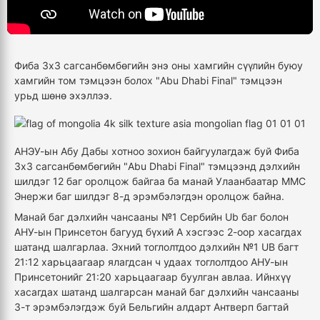
Фиба 3х3 сагсанбөмбөгийн энэ оны хамгийн сүүлийн буюу
хамгийн том тэмцээн болох "Abu Dhabi Final" тэмцээн
урьд шөнө эхэллээ.
АНЭУ-ын Абу Дабы хотноо зохион байгуулагдаж буй Фиба
3х3 сагсанбөмбөгийн "Abu Dhabi Final" тэмцээнд дэлхийн
шилдэг 12 баг оролцож байгаа ба манай Улаанбаатар ММС
Энержи баг шилдэг 8-д эрэмбэлэгдэн оролцож байна.
Манай баг дэлхийн чансааны №1 Сербийн Ub баг болон
АНУ-ын Принсетон багууд бүхий А хэсгээс 2-оор хасагдах
шатанд шалгарлаа. Эхний тоглолтдоо дэлхийн №1 UB багт
21:12 харьцаагаар ялагдсан ч удаах тоглолтдоо АНУ-ын
Принсетонийг 21:20 харьцаагаар буулган авлаа. Ийнхүү
хасагдах шатанд шалгарсан манай баг дэлхийн чансааны
3-т эрэмбэлэгдэж буй Бельгийн алдарт Антверп багтай