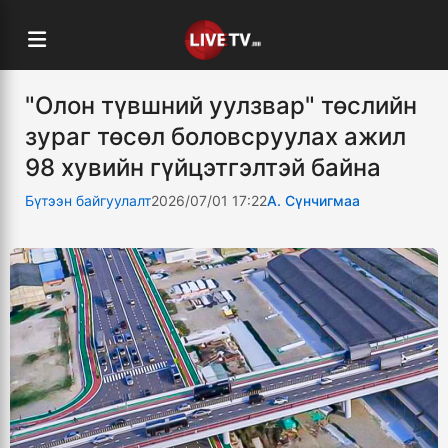
"Олон түвшний уулзвар" төслийн
зураг төсөл боловсруулах ажил
98 хувийн гүйцэтгэлтэй байна
Бүтээн байгуулалт
2026/07/01 17:22
А. Сүнчигмаа