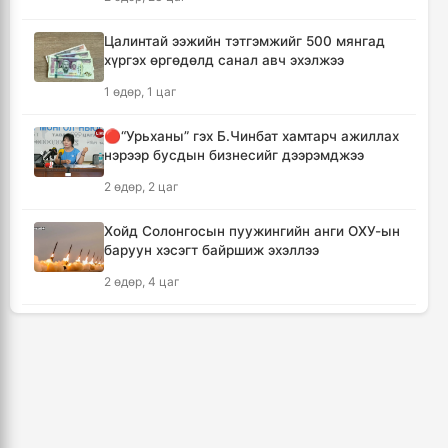
байна
4 цаг, 31 минут
Цалинтай ээжийн тэтгэмжийг 500 мянгад
хүргэх өргөдөлд санал авч эхэлжээ
Монгол-Хятадын сэтгүүлчдийн 16 дугаар
1 өдөр, 1 цаг
форум есдүгээр сард болно
4 цаг, 37 минут
🔴“Урьханы” гэх Б.Чинбат хамтарч ажиллах
нэрээр бусдын бизнесийг дээрэмджээ
Хүннү гүрний голомт нутгаас хүчит
2 өдөр, 2 цаг
бөхчүүдийн домог үргэлжилнэ
4 цаг, 42 минут
Хойд Солонгосын пуужингийн анги ОХУ-ын
баруун хэсэгт байршиж эхэллээ
Улаанбаатар хотод үүлшинэ, бороо орохгүй
2 өдөр, 4 цаг
4 цаг, 52 минут
КОП17 хурлын үеэр таван дүүргийн 73
цэцэрлэг, 60 сургуульд зохицуулалт хийнэ
Энэ оны эхний долоон сарын байдлаар нийт
5,202,315 зөрчил бүртгэгджээ
3 өдөр, 21 цаг
19 цаг, 30 минут
Дональд Трамп АНУ-д төрсөн хүүхдэд
иргэншил олгохыг хязгаарлах шийдвэр
“Үдийн цай” хөтөлбөрийн хүнсний