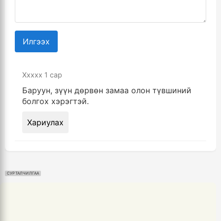
Илгээх
Ххххх
1 сар
Баруун, зүүн дөрвөн замаа олон түвшиний
болгох хэрэгтэй.
Хариулах
СУРТАЛЧИЛГАА