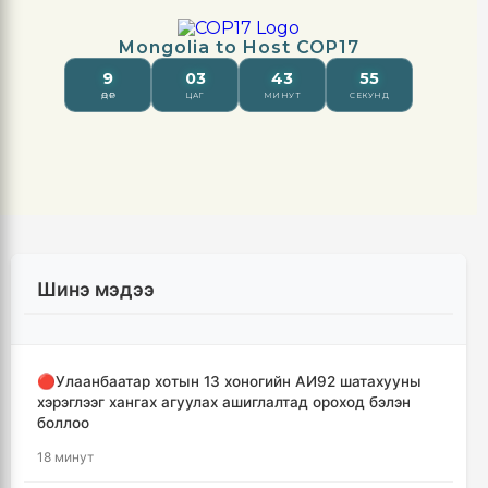
Шинэ мэдээ
🔴Улаанбаатар хотын 13 хоногийн АИ92 шатахууны
хэрэглээг хангах агуулах ашиглалтад ороход бэлэн
боллоо
18 минут