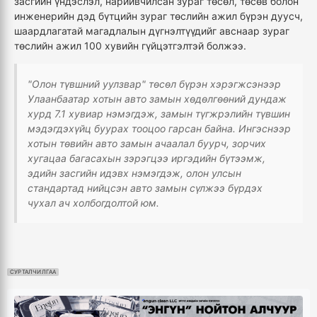
засгийн үндэслэл, нарийвчилсан зураг төсөл, төсөв болон
инженерийн дэд бүтцийн зураг төслийн ажил бүрэн дуусч,
шаардлагатай магадлалын дүгнэлтүүдийг авснаар зураг
төслийн ажил 100 хувийн гүйцэтгэлтэй болжээ.
"Олон түвшний уулзвар" төсөл бүрэн хэрэгжсэнээр
Улаанбаатар хотын авто замын хөдөлгөөний дундаж
хурд 7.1 хувиар нэмэгдэж, замын түгжрэлийн түвшин
мэдэгдэхүйц буурах тооцоо гарсан байна. Ингэснээр
хотын төвийн авто замын ачаалал буурч, зорчих
хугацаа багасахын зэрэгцээ иргэдийн бүтээмж,
эдийн засгийн идэвх нэмэгдэж, олон улсын
стандартад нийцсэн авто замын сүлжээ бүрдэх
чухал ач холбогдолтой юм.
СУРТАЛЧИЛГАА