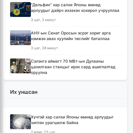
"Дельфин" хар салхи Японы өмнөд
арлуудыг дайрч ихээхэн хохирол учрууллаа
3 цаг, 3 минут
АНУ-ын Сенат Оросын эсрэг хориг арга
хэмжээ авах хуулийн төслийг баталлаа
3 цаг, 38 минут
Сэлэнгэ аймагт 70 МВт-ын Дулааны
цахилгаан станцыг ирэх сард ашиглалтад
оруулна
3 цаг, 50 минут
Их уншсан
Шүлхийн дархлаажуулалтыг Монголд
үйлдвэрлэсэн вакцинаар хийнэ
4 цаг
Хүчтэй хар салхи Японы өмнөд арлуудыг
чиглэн урагшилж байна
КОП17 хурлын санхүү, бүртгэл, визийн
мэдээллийг олон нийтэд нээлттэй хүргэж
2 өдөр, 23 цаг