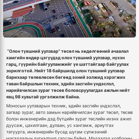
“Олон түвшний уулзвар” төсөл нь хөдөлгөөний ачаалал
хамгийн өндөр цэгүүдэд олон түвшний уулзвар, нүхэн
гарц, гүүрийн байгууламжийг үе шаттайгаар байгуулах
зорилготой. Нийт 18 байршилд олон түвшний уулзвар
барихаар төлөвлөсөн бөгөөд эхний ээлжид хэрэгжих
таван байршлын техник, эдийн засгийн үндэслэл,
нарийвчилсан зураг төсөв боловсруулагдах ажлын нийт
явц 98 хувьтай үргэлжилж байна.
Моносын уулзварын техник, эдийн засгийн үндэслэл,
загвар зураг, авто замын нарийвчилсан зураг төсөл, төсөв
болон инженерийн дэд бүтцийн зураг төслийн ихэнх ажил
дуусаж, цахилгаан, дулаан, ус хангамж, ариутгах
татуурга, инженерийн бусад шугам сүлжээний
магадлалын дүгнэлтүүд гарсан байна. Мэдээлэл холбооны