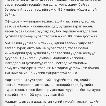
зураг төслийн төсвийн магадлал үргэлжилж байгаа
бөгөөд нийт зураг төслийн ажил 95 хувийн гүйцэтгэлтэй
байна.
Офицерын уулзварын техник, эдийн засгийн үндэслэл,
авто зам болон инженерийн дэд бүтцийн зураг төсөл,
төсөв бүрэн боловсруулагдаж, бүх төрлийн магадлалын
дүгнэлт гарснаар зураг төслийн ажил 100 хувь дуусжээ.
МИТС-ийн уулзварын техник, эдийн засгийн үндэслэл,
загвар зураг, авто замын зураг төсөл, төсөв болон
инженерийн дэд бүтцийн зураг төслийн үндсэн ажлууд
дууссан. Цахилгаан, дулаан, мэдээлэл холбооны
магадлалын дүгнэлтүүд гарсан бөгөөд ус хангамж,
ариутгах татуургын төсвийн магадлал үргэлжилж байгаа
тул нийт ажил 95 хувийн гүйцэтгэлтэй байна.
Нарт хотхоны зүүн далангийн гүүрийн техник, эдийн
засгийн үндэслэл, авто зам, инженерийн дэд бүтцийн
зураг төсөл, төсөв боловсруулагдаж дууссан бөгөөд зураг
төслийн ажил 100 хувь дууссан байна.
Наадамчдын зам дахь явган хүний гүүрийн техник, эдийн