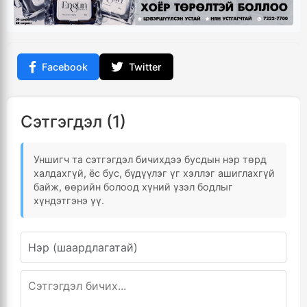
Facebook
Twitter
Сэтгэгдэл (1)
Уншигч та сэтгэгдэл бичихдээ бусдын нэр төрд
халдахгүй, ёс бус, бүдүүлэг үг хэллэг ашиглахгүй
байж, өөрийн болоод хүний үзэл бодлыг
хүндэтгэнэ үү.