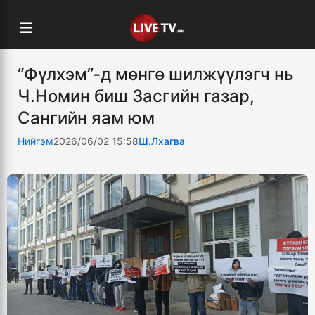
“Фүлхэм”-д мөнгө шилжүүлэгч нь
Ч.Номин биш Засгийн газар,
Сангийн яам юм
Нийгэм
2026/06/02 15:58
Ш.Лхагва