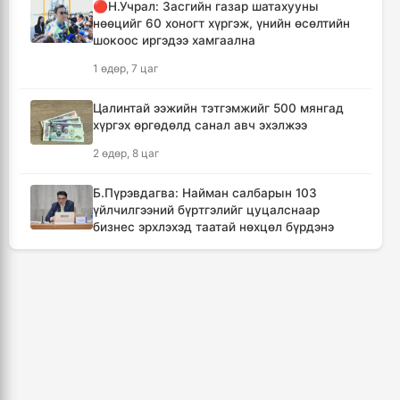
🔴Н.Учрал: Засгийн газар шатахууны
12 цаг, 11 минут
нөөцийг 60 хоногт хүргэж, үнийн өсөлтийн
шокоос иргэдээ хамгаална
Төвийн аймгуудын ихэнх нутгаар дуу
1 өдөр, 7 цаг
цахилгаантай аадар бороо орно
13 цаг, 7 минут
Цалинтай ээжийн тэтгэмжийг 500 мянгад
хүргэх өргөдөлд санал авч эхэлжээ
Хотын дарга асан Х.Нямбаатар улсын заан
2 өдөр, 8 цаг
Д.Алтанцоожид хүндэтгэл үзүүлэх наадамд
оролцлоо
Б.Пүрэвдагва: Найман салбарын 103
22 цаг, 43 минут
үйлчилгээний бүртгэлийг цуцалснаар
бизнес эрхлэхэд таатай нөхцөл бүрдэнэ
🔴Улсын ахлах засуул Т.Хэнбатад
2 өдөр, 7 цаг
хүндэтгэл үзүүлж, 10 сая төгрөг бэлэглэлээ
23 цаг, 43 минут
🔴“Урьханы” гэх Б.Чинбат хамтарч ажиллах
нэрээр бусдын бизнесийг дээрэмджээ
🔴Сэлэнгэ аймгийн “Таван хан” дэвжээний
3 өдөр, 9 цаг
бөхчүүдэд УИХ-ын гишүүн Б.Ундрамын гэр
бүл хүндэтгэл үзүүлж ₮100 саяыг
Дональд Трамп АНУ-д төрсөн хүүхдэд
гардууллаа
иргэншил олгохыг хязгаарлах шийдвэр