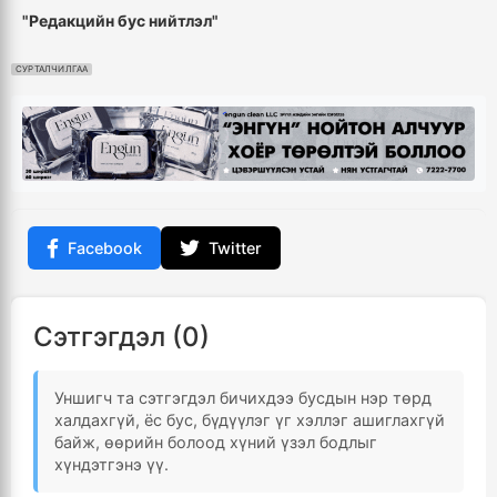
"Редакцийн бус нийтлэл"
СУРТАЛЧИЛГАА
Facebook
Twitter
Сэтгэгдэл (0)
Уншигч та сэтгэгдэл бичихдээ бусдын нэр төрд
халдахгүй, ёс бус, бүдүүлэг үг хэллэг ашиглахгүй
байж, өөрийн болоод хүний үзэл бодлыг
хүндэтгэнэ үү.