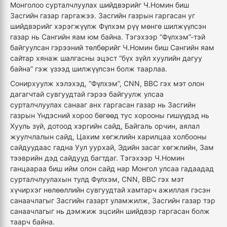
Монголоо сурталчлуулах шийдвэрийг Ч.Номин биш
Засгийн газар гаргажээ. Засгийн газрын гаргасан уг
шийдвэрийг хэрэгжүүлж Фүлхэм рүү мөнгө шилжүүлсэн
газар нь Сангийн яам юм байна. Тэгэхээр “Фүлхэм”-тэй
байгуулсан гэрээний төлбөрийг Ч.Номин биш Сангийн яам
сайтар хянаж шалгасны эцэст “бүх зүйл хуулийн дагуу
байна” гэж үзээд шилжүүлсэн болж таарлаа.
Сонирхуулж хэлэхэд, “Фүлхэм”, CNN, BBC гэх мэт олон
дагагчтай сувгуудтай гэрээ байгуулж улсаа
сурталчлуулах санааг анх гаргасан газар нь Засгийн
газрын Үндэсний хороо бөгөөд тус хорооны гишүүдэд нь
Хууль зүй, дотоод хэргийн сайд, Байгаль орчин, аялал
жуулчлалын сайд, Цахим хөгжлийн харилцаа холбооны
сайдуудаас гадна Уул уурхай, Эдийн засаг хөгжлийн, Зам
тээврийн дэд сайдууд багтдаг. Тэгэхээр Ч.Номин
ганцаараа биш ийм олон сайд нар Монгол улсаа гадаадад
сурталчлуулахын тулд Фүлхэм, CNN, BBC гэх мэт
хүчирхэг нөлөөллийн сувгуудтай хамтарч ажиллая гэсэн
санаачлагыг Засгийн газарт уламжилж, Засгийн газар тэр
санаачлагыг нь дэмжиж эцсийн шийдвэр гаргасан болж
таарч байна.