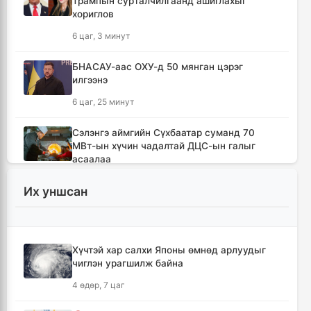
Трампын сурталчилгаанд ашиглахыг
хориглов
6 цаг, 3 минут
БНАСАУ-аас ОХУ-д 50 мянган цэрэг
илгээнэ
6 цаг, 25 минут
Сэлэнгэ аймгийн Сүхбаатар суманд 70
МВт-ын хүчин чадалтай ДЦС-ын галыг
асаалаа
7 цаг, 56 минут
Их уншсан
Иран Оман улстай тээврийн чиглэлээр
тохиролцоонд хүрсэн ч Ормузын хоолойг
нээхгүй гэв
Хүчтэй хар салхи Японы өмнөд арлуудыг
11 цаг, 39 минут
чиглэн урагшилж байна
4 өдөр, 7 цаг
Канадын Британийн Колумб мужид ойн
түймрийн улмаас онц байдал зарлав