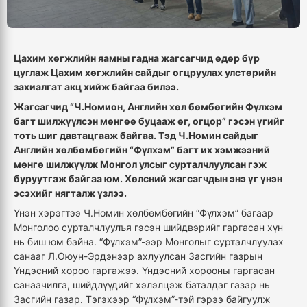
Цахим хөгжлийн яамны гадна жагсагчид өдөр бүр
цуглаж Цахим хөгжлийн сайдыг огцруулах улстөрийн
захиалгат акц хийж байгаа билээ.
Жагсагчид “Ч.Номион, Английн хөл бөмбөгийн Фүлхэм
багт шилжүүлсэн мөнгөө буцааж өг, огцор” гэсэн үгийг
тоть шиг давтацгааж байгаа. Тэд Ч.Номин сайдыг
Английн хөлбөмбөгийн “Фүлхэм” багт их хэмжээний
мөнгө шилжүүлж Монгол улсыг сурталчлуулсан гэж
буруутгаж байгаа юм. Хөлсний жагсагчдын энэ үг үнэн
эсэхийг нягталж үзлээ.
Үнэн хэрэгтээ Ч.Номин хөлбөмбөгийн “Фүлхэм” багаар
Монголоо сурталчлуулъя гэсэн шийдвэрийг гаргасан хүн
нь биш юм байна. “Фүлхэм”-ээр Монголыг сурталчлуулах
санааг Л.Оюун-Эрдэнээр ахлуулсан Засгийн газрын
Үндэсний хороо гаргажээ. Үндэсний хорооны гаргасан
санаачилга, шийдлүүдийг хэлэлцэж баталдаг газар нь
Засгийн газар. Тэгэхээр “Фүлхэм”-тэй гэрээ байгуулж