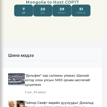
Шинэ мэдээ
"Дельфин" хар салхины улмаас Шанхай
хотод олон улсын 1400 орчим нислэгийг
цуцалжээ
5 цаг, 45 минут
Тейлор Свифт өөрийн дуунуудыг Дональд