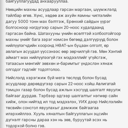
байгууллагуудад анхаарууллаа.
Нөөцийн махны асуудлаар гарсан маргаан, шүүмжлэлд
тайлбар өгөв. Хүнс, хөдөө аж ахуйн яамны чиглэлийн
дагуу 5000 тонн мах бэлтгэж, Ерөнхий сайдын үүрэг
болгосноор нэгдүгээр сарын 20-ноос худалдаанд
гаргасан байна. Шатахууны үнийн өсөлттэй холбоотойгоор
махны үнийг бага зэрэг нэмсэн бөгөөд дэлгүүрүүд болон
нийлүүлэгчдийн хооронд НӨАТ-ын буцаан олголт, өр
авлагын асуудал үүссэнээс өөр зөрчилгүй гэв. Мөн Хэнтий
аймагт мах нийлүүлээгүй гэх мэдээллийг үгүйсгэж,
татаасын мөнгийг зөвхөн и-баримтыг үндэслэн хянаж
олгодог гэдгийг тодотголоо.
Нийслэлд хэрэгжиж буй мега төслүүд болон бусад
асуудлаар дөрөвдүгээр сарын 22-ноос хойш Авлигатай
тэмцэх газар болон бусад ажлын хэсгүүд шалгалт явуулж
байгааг дурдав. Тэрбээр эдгээр шалгалтыг нэгмөр сайн
хийж, олон нийтэд ил тод мэдээлэх, УИХ дээр Нийслэлийн
төсвийн сонсгол явуулахыг дэмжиж байгаагаа
илэрхийллээ. Хууль хяналтын байгууллагын эцсийн
дүгнэлт гарсны дараа хэн нь зөв, буруутай эсэх нь
тодорхой болно гэв.