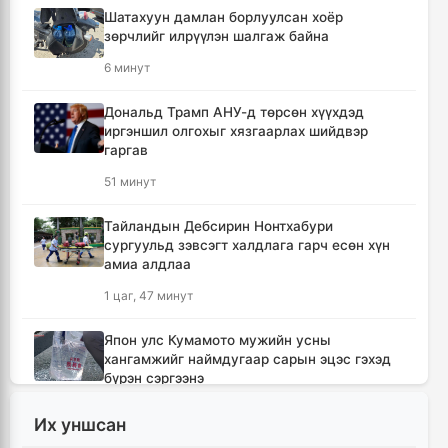
Шатахуун дамлан борлуулсан хоёр
зөрчлийг илрүүлэн шалгаж байна
6 минут
Дональд Трамп АНУ-д төрсөн хүүхдэд
иргэншил олгохыг хязгаарлах шийдвэр
гаргав
51 минут
Тайландын Дебсирин Нонтхабури
сургуульд зэвсэгт халдлага гарч есөн хүн
амиа алдлаа
1 цаг, 47 минут
Япон улс Кумамото мужийн усны
хангамжийг наймдугаар сарын эцэс гэхэд
бүрэн сэргээнэ
2 цаг, 26 минут
Их уншсан