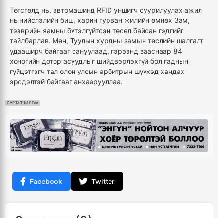
Төгсгөлд нь, автомашинд RFID уншигч суурилуулах ажил
нь нийслэлийн биш, харин гурван жилийн өмнөх Зам,
тээврийн яамны бүтэлгүйтсэн төсөл байсан гэдгийг
тайлбарлав. Мөн, Туулын хурдны замын төслийн шалгалт
удааширч байгааг сануулаад, гэрээнд зааснаар 84
хоногийн дотор асуудлыг шийдвэрлэхгүй бол гаднын
гүйцэтгэгч тал олон улсын арбитрын шүүхэд хандах
эрсдэлтэй байгааг анхаарууллаа.
СУРТАЛЧИЛГАА
Facebook
Twitter