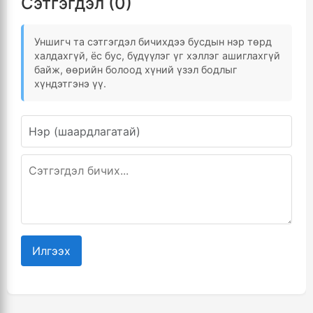
Сэтгэгдэл (0)
Уншигч та сэтгэгдэл бичихдээ бусдын нэр төрд
халдахгүй, ёс бус, бүдүүлэг үг хэллэг ашиглахгүй
байж, өөрийн болоод хүний үзэл бодлыг
хүндэтгэнэ үү.
Илгээх