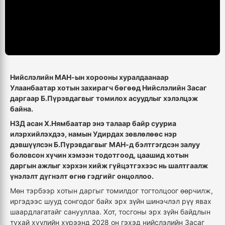
Нийслэлийн МАН-ын хорооны хуралдаанаар
Улаанбаатар хотын захирагч бөгөөд Нийслэлийн Засаг
даргаар Б.Пүрэвдагвыг томилох асуудлыг хэлэлцэж
байна.
НЗД асан Х.Нямбаатар энэ талаар байр сууриа
илэрхийлэхдээ, намын Удирдах зөвлөлөөс нэр
дэвшүүлсэн Б.Пүрэвдагвыг МАН-д бэлтгэгдсэн залуу
боловсон хүчин хэмээн тодотгоод, цаашид хотын
даргын ажлыг хэрхэн хийж гүйцэтгэхээс нь шалтгаалж
үнэлэлт дүгнэлт өгнө гэдгийг онцоллоо.
Мөн тэрбээр хотын даргыг томилдог тогтолцоог өөрчилж,
иргэдээс шууд сонгодог байх эрх зүйн шинэчлэл рүү явах
шаардлагатайг санууллаа. Хот, тосгоны эрх зүйн байдлын
тухай хуулийн хүрээнд 2028 он гэхэд нийслэлийн Засаг