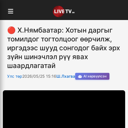
🔴 Х.Нямбаатар: Хотын даргыг
томилдог тогтолцоог өөрчилж,
иргэдээс шууд сонгодог байх эрх
зүйн шинэчлэл рүү явах
шаардлагатай
Улс төр
2026/05/25 15:16
Ш.Лхагва
AI хөрвүүлсэн