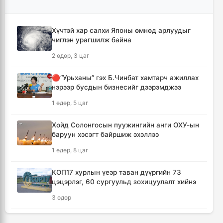
АНУ-ын түүхий нефтийн экспорт огцом
буурчээ
2 цаг, 44 минут
Хүчтэй хар салхи Японы өмнөд арлуудыг
чиглэн урагшилж байна
Б.Пүрэвдагва: Найман салбарын 103
2 өдөр, 3 цаг
үйлчилгээний бүртгэлийг цуцалснаар
бизнес эрхлэхэд таатай нөхцөл бүрдэнэ
🔴“Урьханы” гэх Б.Чинбат хамтарч ажиллах
3 цаг, 5 минут
нэрээр бусдын бизнесийг дээрэмджээ
1 өдөр, 5 цаг
Лимитгүй АИ-92 автобензин олгосон ШТС-
уудад торгууль ногдуулна
Хойд Солонгосын пуужингийн анги ОХУ-ын
4 цаг, 30 минут
баруун хэсэгт байршиж эхэллээ
1 өдөр, 8 цаг
Цалинтай ээжийн тэтгэмжийг 500 мянгад
хүргэх өргөдөлд санал авч эхэлжээ
КОП17 хурлын үеэр таван дүүргийн 73
4 цаг, 39 минут
цэцэрлэг, 60 сургуульд зохицуулалт хийнэ
3 өдөр
Мотоцикильтой эмэгтэйг зориудаар
мөргөсөн жолоочийг ажлаас нь чөлөөлжээ
ТАНИЛЦ: Наймдугаар сард олгох нийгмийн