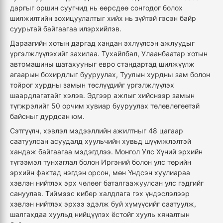
даргыг оршин суугчид нь өөрсдөө сонгодог болох
шилжилтийн зохицуулалтыг хийх нь зүйтэй гэсэн байр
суурьтай байгаагаа илэрхийлэв.
Дараагийн хотын даргад хандан эхлүүлсэн ажлуудыг
үргэлжлүүлэхийг захилаа. Тухайлбал, Улаанбаатар хотын
автомашины шатахууныг евро стандартад шилжүүлж
агаарын бохирдлыг бууруулах, Туулын хурдны зам болон
тойрог хурдны замын төслүүдийг үргэлжлүүлэх
шаардлагатайг хэлэв. Эдгээр ажлыг хийснээр замын
түгжрэлийг 50 орчим хувиар бууруулах төлөвлөгөөтэй
байсныг дурдсан юм.
Сэтгүүлч, хэвлэл мэдээллийн ажилтныг 48 цагаар
саатуулсан асуудалд хуульчийн хувьд шүүмжлэлтэй
хандаж байгаагаа мэдэгдлээ. Монгол Улс Хүний эрхийн
түгээмэл тунхаглал болон Иргэний болон улс төрийн
эрхийн фактад нэгдэн орсон, мөн Үндсэн хуулиараа
хэвлэн нийтлэх эрх чөлөөг баталгаажуулсан улс гэдгийг
сануулав. Тиймээс кибер халдлага гэх үндэслэлээр
хэвлэн нийтлэх эрхээ эдэлж буй хүмүүсийг саатуулж,
шалгахдаа хуульд нийцүүлэх ёстойг хууль хяналтын