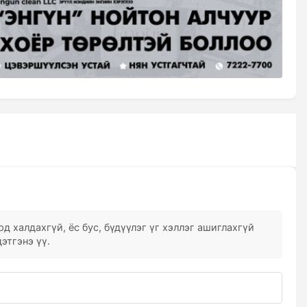
д халдахгүй, ёс бус, бүдүүлэг үг хэллэг ашиглахгүй
этгэнэ үү.