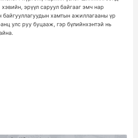
хэвийн, эрүүл саруул байгааг эмч нар
н байгууллагуудын хамтын ажиллагааны үр
анц улс руу буцааж, гэр бүлийнхэнтэй нь
айна.