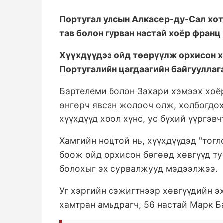
Португал улсын Алкасер-ду-Сал хо
тав болон гурван настай хоёр франц 
Хүүхдүүдээ ойд төөрүүлж орхисон х
Португалийн цагдаагийн байгууллаг
Бартелеми болон Захари хэмээх хоёр
өнгөрч явсан жолооч олж, холбогдох
хүүхдүүд хоол хүнс, ус бүхий үүргэв
Хамгийн ноцтой нь, хүүхдүүдэд "тогл
боож ойд орхисон бөгөөд хөвгүүд ту
болохыг эх сурвалжууд мэдээлжээ.
Уг хэргийн сэжигтнээр хөвгүүдийн эх
хамтран амьдрагч, 56 настай Марк Б