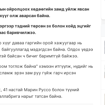
тын ойролцоох хөдөөгийн замд уйлж явсан
хүүг олж аварсан байна.
эргээр тэдний төрсөн эх болон хойд эцгийг
аас баривчилжээ.
 хүүг даваа гаргийн орой хажуугаар нь
 байгууллагад мэдэгдсэн байна. Олдох үедээ
чтэй байсан ч бичиг баримтгүй байжээ.
оом тоглож байна" хэмээн итгүүлж, нүдийг нь
сламж эрэн зам руу гүйж гарч ирсэн
, 41 настай Марин Руссо болон түүний
аллабрига нарыг татсан байна.