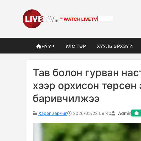
™ WATCH
DIFFERENT
УЛС ТӨР
ХУУЛЬ ЭРХЗҮЙ
НҮҮР
Тав болон гурван нас
хээр орхисон төрсөн 
баривчилжээ
Хэрэг зөрчил
2026/05/22 09:40
Admin