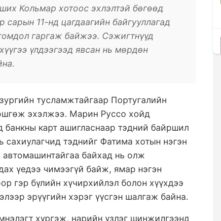
рших Кольмар хотоос эхлэлтэй бөгөөд
р сарын 11-нд цагдаагийн байгууллагад
 гомдол гаргаж байжээ. Сэжигтнүүд
 хүүгээ үлдээгээд явсан нь мөрдөн
йна.
 зургийн тусламжтайгаар Португалийн
өшгөж эхэлжээ. Марин Руссо хойд
 банкны карт ашигласнаар тэдний байршил
ь сахиулагчид тэднийг Фатима хотын нэгэн
й автомашинтайгаа байхад нь олж
ах үедээ чимээгүй байж, ямар нэгэн
оор гэр бүлийн хүчирхийлэл болон хүүхдээ
элээр эрүүгийн хэрэг үүсгэн шалгаж байна.
мнэлэгт хүргэж, нарийн үзлэг шинжилгээнд