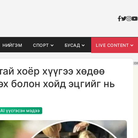
НИЙГЭМ
СПОРТ
БУСАД
LIVE CONTENT
СУ
тай хоёр хүүгээ хөдөө
эх болон хойд эцгийг нь
AI үүсгэсэн мэдээ