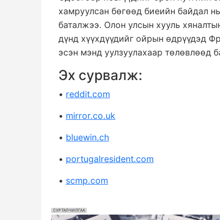
хамруулсан бөгөөд биеийн байдал нь 
баталжээ. Олон улсын хууль хяналты
дүнд хүүхдүүдийг ойрын өдрүүдэд Фр
эсэн мэнд уулзуулахаар төлөвлөөд б
Эх сурвалж:
•
reddit.com
•
mirror.co.uk
•
bluewin.ch
•
portugalresident.com
•
scmp.com
СУРТАЛЧИЛГАА