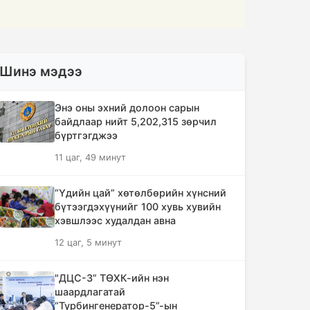
Шинэ мэдээ
Энэ оны эхний долоон сарын
байдлаар нийт 5,202,315 зөрчил
бүртгэгджээ
11 цаг, 49 минут
“Үдийн цай” хөтөлбөрийн хүнсний
бүтээгдэхүүнийг 100 хувь хувийн
хэвшлээс худалдан авна
12 цаг, 5 минут
"ДЦС-3” ТӨХК-ийн нэн
шаардлагатай
“Турбингенератор-5”-ын