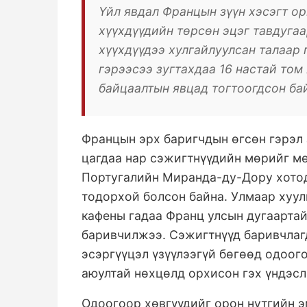
Үйл явдал Францын зүүн хэсэгт о
хүүхдүүдийн төрсөн эцэг тавдугаа
хүүхдүүдээ хулгайлуулсан талаар
гэрээсээ зугтахдаа 16 настай том
байцаалтын явцад тогтоогдсон ба
Францын эрх баригчдын өгсөн гэрэл
цагдаа нар сэжигтнүүдийн мөрийг м
Португалийн Миранда-ду-Дору хотод
тодорхой болсон байна. Улмаар хуул
кафены гадаа Франц улсын дугаарта
баривчилжээ. Сэжигтнүүд баривчлагд
эсэргүүцэл үзүүлээгүй бөгөөд одоог
аюултай нөхцөлд орхисон гэх үндэсл
Одоогоор хөвгүүдийг орон нутгийн э