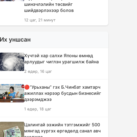
шинэчлэлийн төсвийг
шийдвэрлэхээр болов
12 цаг, 21 минут
Сүүлийн 10 жилд суудлын авто
Их уншсан
машин 700 мянга гаруйг
импортолжээ
Хүчтэй хар салхи Японы өмнөд
12 цаг, 25 минут
арлуудыг чиглэн урагшилж байна
2 өдөр, 16 цаг
Монгол Улсын гадаад валютын
нөөц анх удаа 7.9 тэрбум
ам.долларт хүрлээ
🔴“Урьханы” гэх Б.Чинбат хамтарч
ажиллах нэрээр бусдын бизнесийг
12 цаг, 32 минут
дээрэмджээ
1 өдөр, 18 цаг
Өмнөд Солонгост хэт халууны
улмаас амиа алдсан хүний тоо 23-т
хүржээ
Цалинтай ээжийн тэтгэмжийг 500
мянгад хүргэх өргөдөлд санал авч
12 цаг, 40 минут
эхэлжээ