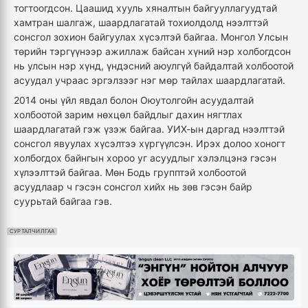
тогтоогдсон. Цаашид хууль хяналтын байгууллагуудтай
хамтран шалгаж, шаардлагатай тохиолдолд нээлттэй
сонсгол зохион байгуулах хүсэлтэй байгаа. Монгол Улсын
төрийн тэргүүнээр ажиллаж байсан хүний нэр холбогдсон
нь улсын нэр хүнд, үндэсний аюулгүй байдалтай холбоотой
асуудал учраас эргэлзээг нэг мөр тайлах шаардлагатай.
2014 оны үйл явдал болон Оюутолгойн асуудалтай
холбоотой зарим нөхцөл байдлыг дахин нягтлах
шаардлагатай гэж үзэж байгаа. УИХ-ын даргад нээлттэй
сонсгол явуулах хүсэлтээ хүргүүлсэн. Ирэх долоо хоногт
холбогдох байнгын хороо уг асуудлыг хэлэлцэнэ гэсэн
хүлээлттэй байгаа. Мөн Бодь групптэй холбоотой
асуудлаар ч гэсэн сонсгол хийх нь зөв гэсэн байр
суурьтай байгаа гэв.
СУРТАЛЧИЛГАА