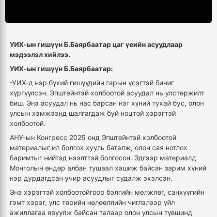
УИХ-ын гишүүн Б.Баярбаатар цаг үеийн асуудлаар
мэдээлэл хийлээ.
УИХ-ын гишүүн Б.Баярбаатар:
-УИХ-д нэр бүхий гишүүдийн гарын үсэгтэй бичиг
хүргүүлсэн. Эпштейнтэй холбоотой асуудал нь улстөржилт
биш. Энэ асуудал нь нас барсан нэг хүний тухай бус, олон
улсын хэмжээнд шалгагдаж буй ноцтой хэрэгтэй
холбоотой.
АНУ-ын Конгресс 2025 онд Эпштейнтэй холбоотой
материалыг ил болгох хууль баталж, олон сая нотлох
баримтыг нийтэд нээлттэй болгосон. Эдгээр материалд
Монголын өндөр албан тушаал хашиж байсан зарим хүний
нэр дурдагдсан учир асуудлыг судалж эхэлсэн.
Энэ хэрэгтэй холбоотойгоор бэлгийн мөлжлөг, санхүүгийн
гэмт хэрэг, улс төрийн нөлөөллийн чиглэлээр үйл
ажиллагаа явуулж байсан талаар олон улсын түвшинд