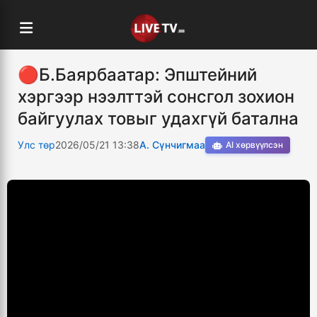
🔴Б.Баярбаатар: Эпштейний
хэргээр нээлттэй сонсгол зохион
байгуулах товыг удахгүй батална
Улс төр
2026/05/21 13:38
А. Сүнчигмаа
AI хөрвүүлсэн