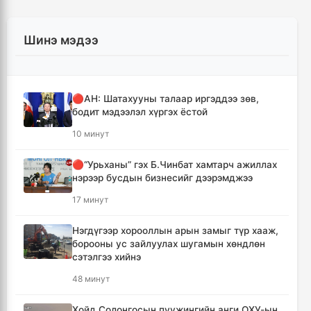
Шинэ мэдээ
🔴АН: Шатахууны талаар иргэддээ зөв,
бодит мэдээлэл хүргэх ёстой
10 минут
🔴“Урьханы” гэх Б.Чинбат хамтарч ажиллах
нэрээр бусдын бизнесийг дээрэмджээ
17 минут
Нэгдүгээр хорооллын арын замыг түр хааж,
борооны ус зайлуулах шугамын хөндлөн
сэтэлгээ хийнэ
48 минут
Хойд Солонгосын пуужингийн анги ОХУ-ын