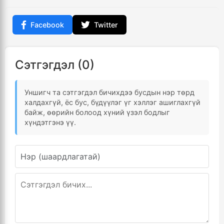
Facebook
Twitter
Сэтгэгдэл (0)
Уншигч та сэтгэгдэл бичихдээ бусдын нэр төрд
халдахгүй, ёс бус, бүдүүлэг үг хэллэг ашиглахгүй
байж, өөрийн болоод хүний үзэл бодлыг
хүндэтгэнэ үү.