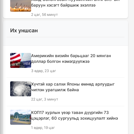
баруун хэсэгт байршиж эхэллээ
2 цаг, 56 минут
Засгийн газрын хоригт орсон арга
Их уншсан
хэмжээнүүд
3 цаг, 9 минут
Америкийн визийн барьцааг 20 мянган
Хөвсгөлийн уулархаг нутаг, Дорнод-
доллар болгон нэмэгдүүлжээ
Дарьгангын тал нутгаар дуу цахилгаантай
аадар бороо орно
3 өдөр, 23 цаг
3 цаг, 25 минут
Хүчтэй хар салхи Японы өмнөд арлуудыг
чиглэн урагшилж байна
Татварын өртэй шатахуун импортлогч ААН-
үүдийн дансыг битүүмжлэхгүй
22 цаг, 3 минут
13 цаг, 18 минут
КОП17 хурлын үеэр таван дүүргийн 73
цэцэрлэг, 60 сургуульд зохицуулалт хийнэ
АНУ-ын Элчин сайдын яам нэн
шаардлагагүй бол Монгол Улс руу аялахгүй
1 өдөр, 19 цаг
байхыг иргэддээ зөвлөжээ