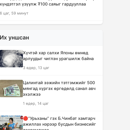
хүндэтгэл үзүүлж ₮100 саяыг гардууллаа
6 цаг, 59 минут
"Сэлэнгэ-2026" цэргийн хээрийн
сургууль амжилттай өндөрлөлөө
Их уншсан
8 цаг, 32 минут
Хүчтэй хар салхи Японы өмнөд
Хотын захын хорооллуудад бизнес
арлуудыг чиглэн урагшилж байна
эрхлэгчдээ дэмжих инкубатор
3 өдөр, 13 цаг
төвүүдийг байгуулна
9 цаг, 4 минут
Цалинтай ээжийн тэтгэмжийг 500
мянгад хүргэх өргөдөлд санал авч
Даян аварга цолны мялаалга
эхэлжээ
наадамд түрүүлсэн бөхийг 20 сая
1 өдөр, 14 цаг
төгрөгөөр байлна
11 цаг, 59 минут
🔴“Урьханы” гэх Б.Чинбат хамтарч
ажиллах нэрээр бусдын бизнесийг
🔴Н.Учрал: Засгийн газар
дээрэмджээ