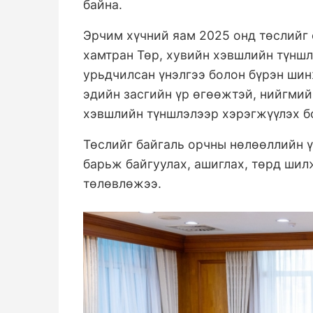
байна.
Эрчим хүчний яам 2025 онд төслийг 
хамтран Төр, хувийн хэвшлийн түншл
урьдчилсан үнэлгээ болон бүрэн ши
эдийн засгийн үр өгөөжтэй, нийгмий
хэвшлийн түншлэлээр хэрэгжүүлэх б
Төслийг байгаль орчны нөлөөллийн ү
барьж байгуулах, ашиглах, төрд ши
төлөвлөжээ.