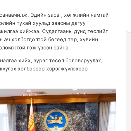
санаачилж, Эдийн засаг, хөгжлийн яамтай
элийн тухай хуульд заасны дагуу
нжилгээ хийжээ. Судалгааны дүнд төслийг
н ач холбогдолтой бөгөөд төр, хувийн
оломжтой гэж үзсэн байна.
нэлгээ хийх, зураг төсөл боловсруулах,
лжүүлэх хэлбэрээр хэрэгжүүлэхээр