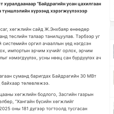
т хуралдаанаар “Байдрагийн усан цахилгаан
йн түншлэлийн хүрээнд хэрэгжүүлэхээр
асаг, хөгжлийн сайд Ж.Энхбаяр өнөөдөр
анд төслийн талаар танилцуулав. Тэрбээр уг
й системийн оргил ачааллын үед нэгдсэн
ох, импортын эрчим хүчийг орлох, эрчим
ыг нэмэгдүүлэх, усны нөөц сан бүрдүүлэх ач
агаан суманд баригдах Байдрагийн 30 МВт
ц байхаар төлөвлөжээ.
ацааны хөгжлийн бодлого, Засгийн газрын
өлбөр, “Хангайн бүсийн хөгжлийг
2025 оны 181 дүгээр тогтоолд тусгасан