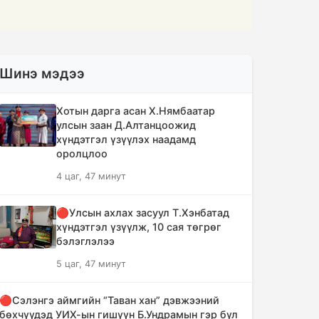
Шинэ мэдээ
Хотын дарга асан Х.Нямбаатар
улсын заан Д.Алтанцоожид
хүндэтгэл үзүүлэх наадамд
оролцлоо
4 цаг, 47 минут
🔴Улсын ахлах засуул Т.Хэнбатад
хүндэтгэл үзүүлж, 10 сая төгрөг
бэлэглэлээ
5 цаг, 47 минут
🔴Сэлэнгэ аймгийн “Таван хан” дэвжээний
бөхчүүдэд УИХ-ын гишүүн Б.Ундрамын гэр бүл