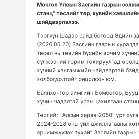
Монгол Улсын Засгийн газрын ээлжи
станц” төслийг төр, хувийн хэвшли
шийдвэрлэлээ.
Тэргүүн Шадар сайд бөгөөд Эдийн з
(2026.05.20) Засгийн газрын хуралда
төсөл нь төвийн бүсийн эрчим хүчни
сүлжээний горим тохируулгад оролц
хүчний хангамжийн найдвартай байдл
холбогдолтойг онцолсон юм.
Баянхонгор аймгийн Бөмбөгөр, Бууц
хүчин чадалтай усан цахилгаан стан
Төслийг “Алсын хараа-2050” урт хуг
2024-2028 оны үйл ажиллагааны хөт
эрчимжүүлэх тухай” Засгийн газрын 