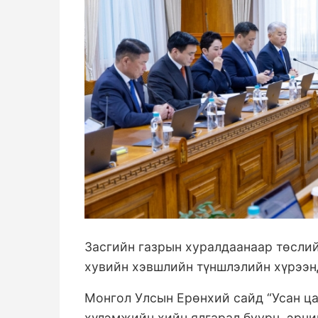
Засгийн газрын хуралдаанаар төслий
хувийн хэвшлийн түншлэлийн хүрээн
Монгол Улсын Ерөнхий сайд “Усан ц
хүлэмжийн хийн ялгарал буурч, эрчи