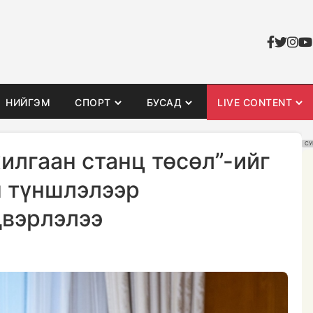
НИЙГЭМ
СПОРТ
БУСАД
LIVE CONTENT
СУ
илгаан станц төсөл”-ийг
н түншлэлээр
двэрлэлээ