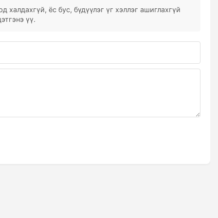
д халдахгүй, ёс бус, бүдүүлэг үг хэллэг ашиглахгүй
этгэнэ үү.