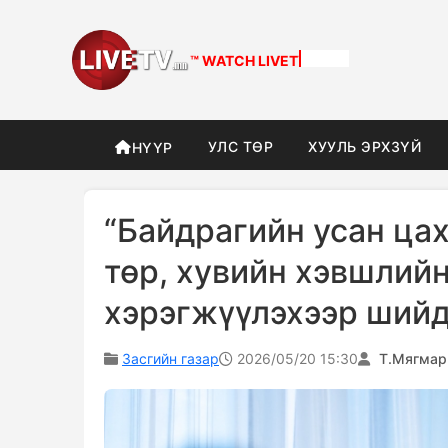
™ WATCH
DIFFERENT
УЛС ТӨР
ХУУЛЬ ЭРХЗҮЙ
НҮҮР
“Байдрагийн усан цах
төр, хувийн хэвшлий
хэрэгжүүлэхээр ший
Засгийн газар
2026/05/20 15:30
Т.Мягмар