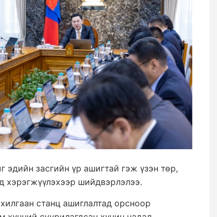
г эдийн засгийн үр ашигтай гэж үзэн төр,
д хэрэгжүүлэхээр шийдвэрлэлээ.
ахилгаан станц ашиглалтад орсноор
м хүчний суурилагдсан хүчин чадал