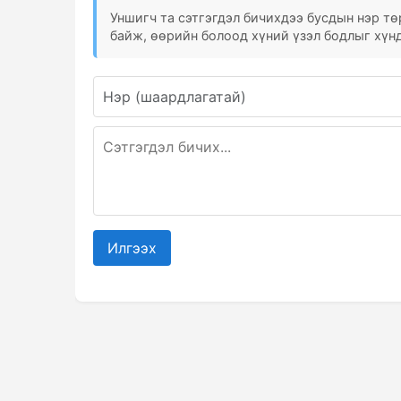
Уншигч та сэтгэгдэл бичихдээ бусдын нэр төр
байж, өөрийн болоод хүний үзэл бодлыг хүнд
Илгээх