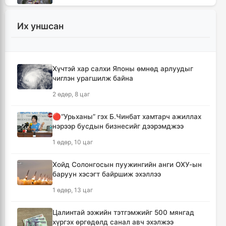
4 цаг, 42 минут
Их уншсан
Монгол Улсын гадаад валютын нөөц анх
удаа 7.9 тэрбум ам.долларт хүрлээ
4 цаг, 48 минут
Хүчтэй хар салхи Японы өмнөд арлуудыг
чиглэн урагшилж байна
Өмнөд Солонгост хэт халууны улмаас амиа
алдсан хүний тоо 23-т хүржээ
2 өдөр, 8 цаг
4 цаг, 57 минут
🔴“Урьханы” гэх Б.Чинбат хамтарч ажиллах
нэрээр бусдын бизнесийг дээрэмджээ
Шатахуун дамлан борлуулсан хоёр
зөрчлийг илрүүлэн шалгаж байна
1 өдөр, 10 цаг
5 цаг, 22 минут
Хойд Солонгосын пуужингийн анги ОХУ-ын
баруун хэсэгт байршиж эхэллээ
Дональд Трамп АНУ-д төрсөн хүүхдэд
иргэншил олгохыг хязгаарлах шийдвэр
1 өдөр, 13 цаг
гаргав
6 цаг, 7 минут
Цалинтай ээжийн тэтгэмжийг 500 мянгад
хүргэх өргөдөлд санал авч эхэлжээ