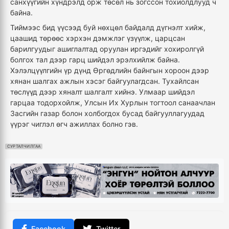
санхүүгийн хүндрэлд орж төсөл нь зогссон тохиолдлууд ч
байна.
Тиймээс бид үүсээд буй нөхцөл байдалд дүгнэлт хийж,
цаашид төрөөс хэрхэн дэмжлэг үзүүлж, царцсан
барилгуудыг ашиглалтад оруулан иргэдийг хохиролгүй
болгох тал дээр гарц шийдэл эрэлхийлж байна.
Хэлэлцүүлгийн үр дүнд Өргөдлийн байнгын хороон дээр
хянан шалгах ажлын хэсэг байгуулагдсан. Тухайлсан
төслүүд дээр хяналт шалгалт хийнэ. Улмаар шийдэл
гарцаа тодорхойлж, Улсын Их Хурлын тогтоол санаачлан
Засгийн газар болон холбогдох бусад байгууллагуудад
үүрэг чиглэл өгч ажиллах болно гэв.
СУРТАЛЧИЛГАА
Facebook
Twitter