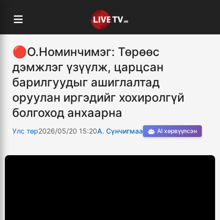
🔴О.Номинчимэг: Төрөөс
дэмжлэг үзүүлж, царцсан
барилгуудыг ашиглалтад
оруулан иргэдийг хохиролгүй
болгоход анхаарна
Улс төр
2026/05/20 15:20
А. Сүнчигмаа
AI хөрвүүлсэн