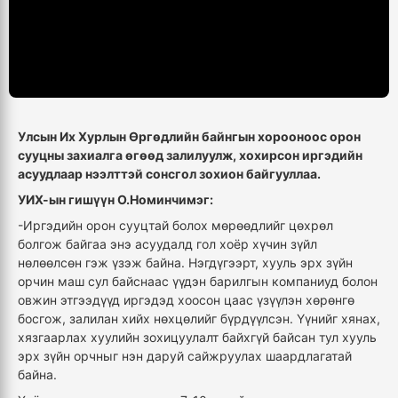
Улсын Их Хурлын Өргөдлийн байнгын хорооноос орон
сууцны захиалга өгөөд залилуулж, хохирсон иргэдийн
асуудлаар нээлттэй сонсгол зохион байгууллаа.
УИХ-ын гишүүн О.Номинчимэг:
-Иргэдийн орон сууцтай болох мөрөөдлийг цөхрөл
болгож байгаа энэ асуудалд гол хоёр хүчин зүйл
нөлөөлсөн гэж үзэж байна. Нэгдүгээрт, хууль эрх зүйн
орчин маш сул байснаас үүдэн барилгын компаниуд болон
овжин этгээдүүд иргэдэд хоосон цаас үзүүлэн хөрөнгө
босгож, залилан хийх нөхцөлийг бүрдүүлсэн. Үүнийг хянах,
хязгаарлах хуулийн зохицуулалт байхгүй байсан тул хууль
эрх зүйн орчныг нэн даруй сайжруулах шаардлагатай
байна.