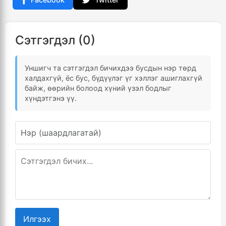
Сэтгэгдэл (0)
Уншигч та сэтгэгдэл бичихдээ бусдын нэр төрд
халдахгүй, ёс бус, бүдүүлэг үг хэллэг ашиглахгүй
байж, өөрийн болоод хүний үзэл бодлыг
хүндэтгэнэ үү.
Илгээх