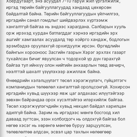
Хоёрдугаарт, энэ асуудал 7-10 гаруй жил үргэлжилж,
иргэд төрийн байгууллагуудад хандаад цөхөрсөн
байдалтай байна. Төрийн байгууллагуудын үйлчилгээ,
иргэдийн санал гомдлыг шийдвэрлэх хүртээмж
хангалтгүй байгаа нь эндээс харагдана. Салбарын хууль
орж ирэхэд хурдан батлагддаг хэрнээ иргэдийн эрх
ашгийг хамгаалах асуудалд төр хойрго хандаж, бодлогын
эрэмбэдээ оруулахгүй орхигдуулж ирсэн. Өргөдлийн
байнгын хорооноос Засгийн газрын Хэрэг эрхлэх газарт
тухайлсан бичиг явуулсан ч тодорхой үр дүн гарахгүй
байгаа тул ийнхүү олон нийтийн анхаарлын төвд авчирч,
нээлттэй шахалт үзүүлэхээр ажиллаж байна.
Өнөөдрийн хэлэлцүүлэгт төсөл хэрэгжүүлэгч, гүйцэтгэгч
компаниудын төлөөлөл хангалттай оролцсонгүй. Хохирсон
иргэдийн хувьд шүүхээр явж цаг алдахаас илүүтэйгээр
зөвхөн байрандаа орох хүсэлтэйгээ илэрхийлж байгаа.
Төсөл хэрэгжүүлэгчдийн хувьд нөхцөл байдал харилцан
адилгүй байна. Зарим нь иргэдээс мөнгө босгоод хил
даваад зугтсан, эзэн холбогдогч нь олдохгүй байгаа бол
нөгөө хэсэг нь хөрөнгө мөнгөө буруу зарцуулсан,
төлөвлөлтөө алдсан, эсвэл цар тахлын нөлөөгөөр