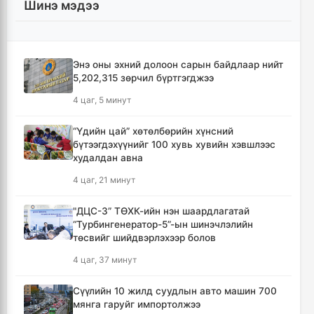
Шинэ мэдээ
Энэ оны эхний долоон сарын байдлаар нийт
5,202,315 зөрчил бүртгэгджээ
4 цаг, 5 минут
“Үдийн цай” хөтөлбөрийн хүнсний
бүтээгдэхүүнийг 100 хувь хувийн хэвшлээс
худалдан авна
4 цаг, 21 минут
"ДЦС-3” ТӨХК-ийн нэн шаардлагатай
“Турбингенератор-5”-ын шинэчлэлийн
төсвийг шийдвэрлэхээр болов
4 цаг, 37 минут
Сүүлийн 10 жилд суудлын авто машин 700
мянга гаруйг импортолжээ