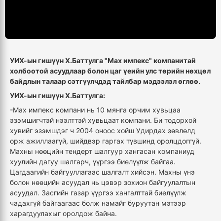
УИХ-ын гишүүн Х.Баттулга "Мах импекс" компанитай
холбоотой асуудлаар болон цаг үеийн улс төрийн нөхцөл
байдлын талаар сэтгүүлчдэд тайлбар мэдээлэл өглөө.
УИХ-ын гишүүн Х.Баттулга:
-Мах импекс компани нь 10 мянга орчим хувьцаа
эзэмшигчтэй нээлттэй хувьцаат компани. Би тодорхой
хувийг эзэмшдэг ч 2004 оноос хойш Удирдах зөвлөлд
орж ажиллаагүй, шийдвэр гаргах түвшинд оролцдоггүй.
Махны нөөцийн тендерт шалгуур хангасан компаниуд
хуулийн дагуу шалгарч, үүргээ биелүүлж байгаа.
Цагдаагийн байгууллагаас шалгалт хийсэн. Махны үнэ
болон нөөцийн асуудал нь цэвэр зохион байгуулалтын
асуудал. Засгийн газар үүргээ хангалттай биелүүлж
чадахгүй байгаагаас болж намайг буруутан мэтээр
харагдуулахыг оролдож байна.