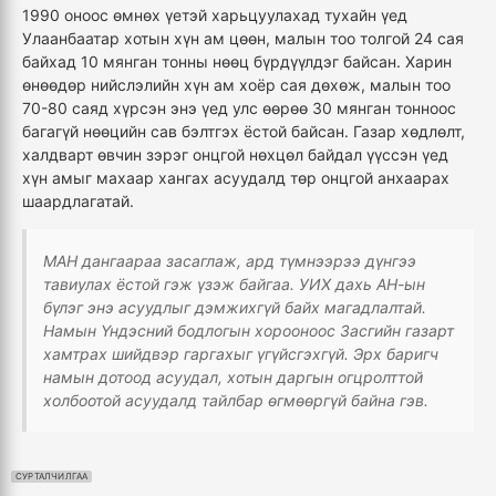
1990 оноос өмнөх үетэй харьцуулахад тухайн үед
Улаанбаатар хотын хүн ам цөөн, малын тоо толгой 24 сая
байхад 10 мянган тонны нөөц бүрдүүлдэг байсан. Харин
өнөөдөр нийслэлийн хүн ам хоёр сая дөхөж, малын тоо
70-80 саяд хүрсэн энэ үед улс өөрөө 30 мянган тонноос
багагүй нөөцийн сав бэлтгэх ёстой байсан. Газар хөдлөлт,
халдварт өвчин зэрэг онцгой нөхцөл байдал үүссэн үед
хүн амыг махаар хангах асуудалд төр онцгой анхаарах
шаардлагатай.
МАН дангаараа засаглаж, ард түмнээрээ дүнгээ
тавиулах ёстой гэж үзэж байгаа. УИХ дахь АН-ын
бүлэг энэ асуудлыг дэмжихгүй байх магадлалтай.
Намын Үндэсний бодлогын хорооноос Засгийн газарт
хамтрах шийдвэр гаргахыг үгүйсгэхгүй. Эрх баригч
намын дотоод асуудал, хотын даргын огцролттой
холбоотой асуудалд тайлбар өгмөөргүй байна гэв.
СУРТАЛЧИЛГАА