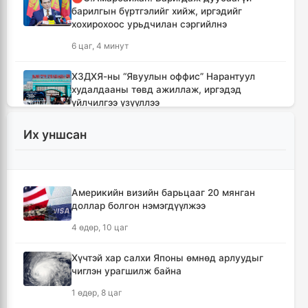
барилгын бүртгэлийг хийж, иргэдийг
хохирохоос урьдчилан сэргийлнэ
6 цаг, 4 минут
ХЗДХЯ-ны “Явуулын оффис” Нарантуул
худалдааны төвд ажиллаж, иргэдэд
үйлчилгээ үзүүллээ
6 цаг, 12 минут
Их уншсан
УИХ-ын гишүүд БНСУ-ын Үндэсний
Ассамблейн гишүүдийг хүлээн авч уулзлаа
6 цаг, 37 минут
Америкийн визийн барьцааг 20 мянган
доллар болгон нэмэгдүүлжээ
Мексикийн ТикТок-чин шууд
4 өдөр, 10 цаг
дамжуулалтын үеэр буудуулж амиа алджээ
7 цаг, 3 минут
Хүчтэй хар салхи Японы өмнөд арлуудыг
чиглэн урагшилж байна
Кумамотогийн газар хөдлөлтийн улмаас
1 өдөр, 8 цаг
амиа алдагсдын тоо 38-д хүрчээ