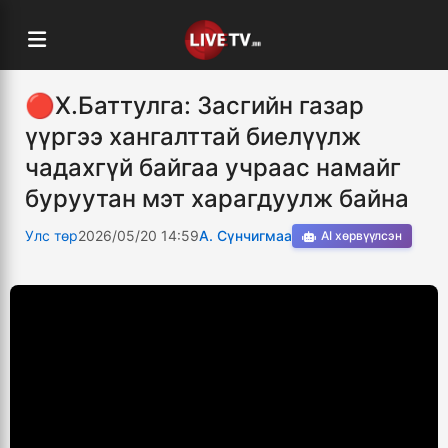
🔴Х.Баттулга: Засгийн газар
үүргээ хангалттай биелүүлж
чадахгүй байгаа учраас намайг
буруутан мэт харагдуулж байна
Улс төр
2026/05/20 14:59
А. Сүнчигмаа
AI хөрвүүлсэн