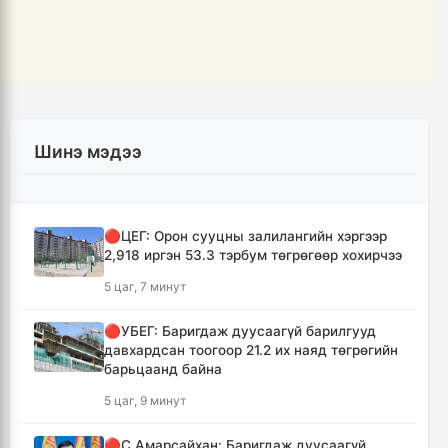
Шинэ мэдээ
🔴ЦЕГ: Орон сууцны залилангийн хэргээр
2,918 иргэн 53.3 тэрбум төгрөгөөр хохирчээ
5 цаг, 7 минут
🔴УБЕГ: Баригдаж дуусаагүй барилгууд
давхардсан тоогоор 21.2 их наяд төгрөгийн
барьцаанд байна
5 цаг, 9 минут
🔴С.Амарсайхан: Баригдаж дуусаагүй