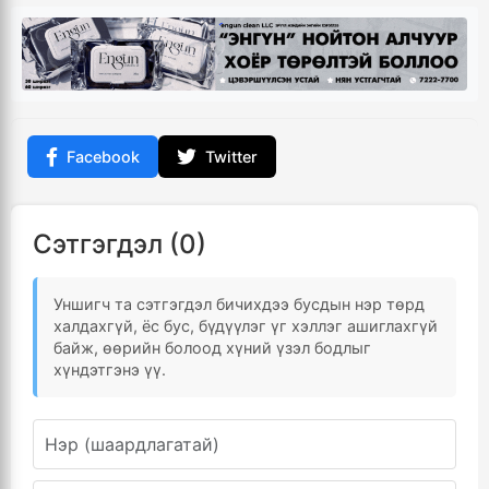
Facebook
Twitter
Сэтгэгдэл (0)
Уншигч та сэтгэгдэл бичихдээ бусдын нэр төрд
халдахгүй, ёс бус, бүдүүлэг үг хэллэг ашиглахгүй
байж, өөрийн болоод хүний үзэл бодлыг
хүндэтгэнэ үү.