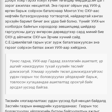
Дээрх хоёр гэрээ хоёул хүчин төгөлдөр мөрдөгдсөн цагт
зэрэг ажиллах нөхцөлтэй. Энэ гэрээг ойрын үед УИХ-д
өргөн барьж соёрхон баталснаар Монгол Улс ОХУ-аас
нефтийн бүтээгдэхүүнээр тогтвортой, найдвартай хангах
эрхзүйн баримт бичиг анх удаа бий болно. Үүнийг УИХ-ын
холбогдох байнгын хороодоор зөвшилцөөд шийдвэр
гаргуулсны дагуу өнгөрсөн дөрөвдүгээр сард миний бие
ОХУ-д айлчилж ОХУ-ын Эрчим хүчний сайд
С.Е.Цивилёвтай гарын үсэг зурж баталгаажуулсан энэ
гэрээг соёрхон батлах ажил УИХ-аар хийгдэнэ.
Үүнэс гадна, УИХ-аар Гадаад зээллэгийн ашиглалт, үр
ашгийг нэмэгдүүлэх тухай хуулийн төслийг
дэмжээгүй. Улмаар хуулийн төсөл дэмжигдээгүйгээс
үүдэн газрын тос боловсруулах үйлдвэрийг барьж,
товлосон хугацаандаа ашиглалтад орохгүй байх
эрсдэл үүсээд байгаа.
Төсвийн хязгаарлалтаас үүдэн үүсээд буй нөхцөл байдалд
Засгийн газрын өнөөдрийн хуралдаанаас Газрын тос
боловсруулах үйлдвэрийн бүтээн байгуулалтын ажлыг