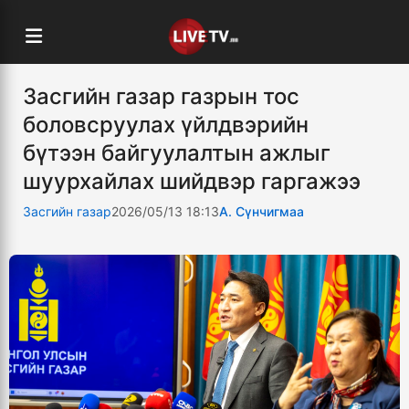
Засгийн газар газрын тос
боловсруулах үйлдвэрийн
бүтээн байгуулалтын ажлыг
шуурхайлах шийдвэр гаргажээ
Засгийн газар
2026/05/13 18:13
А. Сүнчигмаа