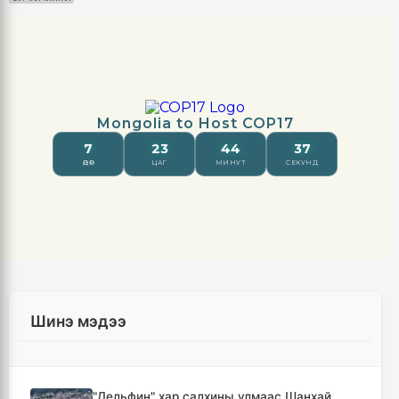
Шинэ мэдээ
"Дельфин" хар салхины улмаас Шанхай