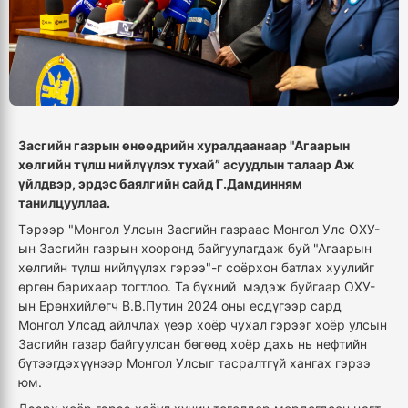
Засгийн газрын өнөөдрийн хуралдаанаар "Агаарын
хөлгийн түлш нийлүүлэх тухай” асуудлын талаар Аж
үйлдвэр, эрдэс баялгийн сайд Г.Дамдинням
танилцууллаа.
Тэрээр "Монгол Улсын Засгийн газраас Монгол Улс ОХУ-
ын Засгийн газрын хооронд байгуулагдаж буй "Агаарын
хөлгийн түлш нийлүүлэх гэрээ"-г соёрхон батлах хуулийг
өргөн барихаар тогтлоо. Та бүхний мэдэж буйгаар ОХУ-
ын Ерөнхийлөгч В.В.Путин 2024 оны есдүгээр сард
Монгол Улсад айлчлах үеэр хоёр чухал гэрээг хоёр улсын
Засгийн газар байгуулсан бөгөөд хоёр дахь нь нефтийн
бүтээгдэхүүнээр Монгол Улсыг тасралтгүй хангах гэрээ
юм.