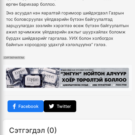
өргөн барихаар боллоо.
Энэ асуудал нэн яаралтай горимоор шийдэгдвэл Газрын
тос боловсруулах үйлдвэрийн бүтээн байгуулалтад
зарцуулагдах зээлийн хэрэглээ өсөж бүтээн байгуулалтын
ажил эрчимжиж үйлдвэрийн ажлыг шуурхайлах боломж
бүрдэх шийдвэрийг гаргалаа. УИХ болон холбогдох
байнгын хороодоор удахгүй хэлэлцүүлнэ” гэлээ.
СУРТАЛЧИЛГАА
Facebook
Twitter
Сэтгэгдэл (0)