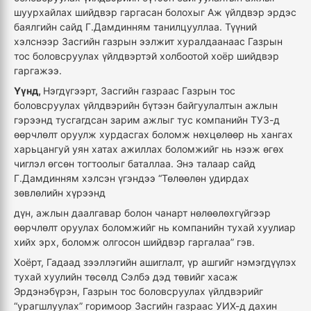
шуурхайлах шийдвэр гаргасан болохыг Аж үйлдвэр эрдэс
баялгийн сайд Г.Дамдинням танилцууллаа. Түүний
хэлснээр Засгийн газрын ээлжит хуралдаанаас Газрын
тос боловсруулах үйлдвэртэй холбоотой хоёр шийдвэр
гаргажээ.
Үүнд,
Нэгдүгээрт, Засгийн газраас Газрын тос
боловсруулах үйлдвэрийн бүтээн байгуулалтын ажлын
гэрээнд тусгагдсан зарим ажлыг тус компанийн ТУЗ-д
өөрчлөлт оруулж хурдасгах боломж нөхцөлөөр нь хангах
харьцангуй уян хатах ажиллах боломжийг нь нээж өгөх
чиглэл өгсөн тогтоолыг баталлаа. Энэ талаар сайд
Г.Дамдинням хэлсэн үгэндээ “Төлөөлөн удирдах
зөвлөлийн хүрээнд
дүн, ажлын даалгавар болон чанарт нөлөөлөхгүйгээр
өөрчлөлт оруулах боломжийг нь компанийн тухай хуулиар
хийх эрх, боломж олгосон шийдвэр гаргалаа” гэв.
Хоёрт, Гадаад зээллэгийн ашиглалт, үр ашгийг нэмэгдүүлэх
тухай хуулийн төсөлд Сэлбэ дэд төвийг хасаж
Эрдэнэбүрэн, Газрын тос боловсруулах үйлдвэрийг
“урагшлуулах” горимоор Засгийн газраас УИХ-д дахин