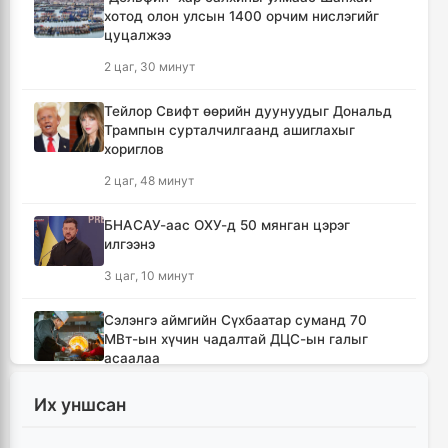
хотод олон улсын 1400 орчим нислэгийг
цуцалжээ
2 цаг, 30 минут
Тейлор Свифт өөрийн дуунуудыг Дональд
Трампын сурталчилгаанд ашиглахыг
хориглов
2 цаг, 48 минут
БНАСАУ-аас ОХУ-д 50 мянган цэрэг
илгээнэ
3 цаг, 10 минут
Сэлэнгэ аймгийн Сүхбаатар суманд 70
МВт-ын хүчин чадалтай ДЦС-ын галыг
асаалаа
4 цаг, 41 минут
Их уншсан
Иран Оман улстай тээврийн чиглэлээр