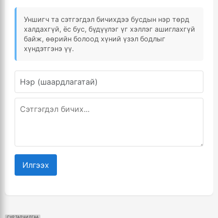
Уншигч та сэтгэгдэл бичихдээ бусдын нэр төрд
халдахгүй, ёс бус, бүдүүлэг үг хэллэг ашиглахгүй
байж, өөрийн болоод хүний үзэл бодлыг
хүндэтгэнэ үү.
Илгээх
СУРТАЛЧИЛГАА