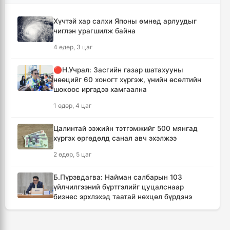
тохиролцоонд хүрсэн ч Ормузын хоолойг
нээхгүй гэв
Хүчтэй хар салхи Японы өмнөд арлуудыг
8 цаг, 24 минут
чиглэн урагшилж байна
4 өдөр, 3 цаг
Канадын Британийн Колумб мужид ойн
түймрийн улмаас онц байдал зарлав
🔴Н.Учрал: Засгийн газар шатахууны
8 цаг, 56 минут
нөөцийг 60 хоногт хүргэж, үнийн өсөлтийн
шокоос иргэдээ хамгаална
Төвийн аймгуудын ихэнх нутгаар дуу
1 өдөр, 4 цаг
цахилгаантай аадар бороо орно
9 цаг, 52 минут
Цалинтай ээжийн тэтгэмжийг 500 мянгад
хүргэх өргөдөлд санал авч эхэлжээ
Хотын дарга асан Х.Нямбаатар улсын заан
2 өдөр, 5 цаг
Д.Алтанцоожид хүндэтгэл үзүүлэх наадамд
оролцлоо
Б.Пүрэвдагва: Найман салбарын 103
19 цаг, 28 минут
үйлчилгээний бүртгэлийг цуцалснаар
бизнес эрхлэхэд таатай нөхцөл бүрдэнэ
🔴Улсын ахлах засуул Т.Хэнбатад
2 өдөр, 3 цаг
хүндэтгэл үзүүлж, 10 сая төгрөг бэлэглэлээ