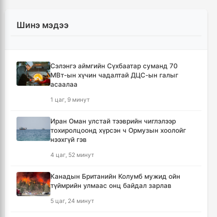
Шинэ мэдээ
Сэлэнгэ аймгийн Сүхбаатар суманд 70
МВт-ын хүчин чадалтай ДЦС-ын галыг
асаалаа
1 цаг, 9 минут
Иран Оман улстай тээврийн чиглэлээр
тохиролцоонд хүрсэн ч Ормузын хоолойг
нээхгүй гэв
4 цаг, 52 минут
Канадын Британийн Колумб мужид ойн
түймрийн улмаас онц байдал зарлав
5 цаг, 24 минут