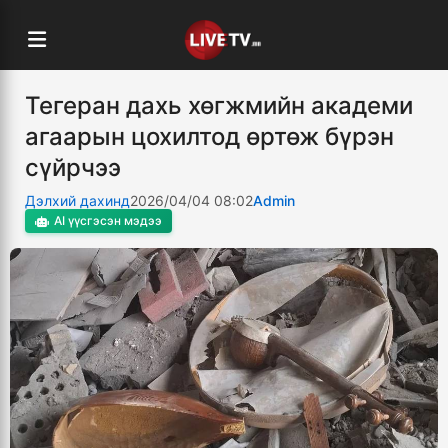
Тегеран дахь хөгжмийн академи
агаарын цохилтод өртөж бүрэн
сүйрчээ
Дэлхий дахинд
2026/04/04 08:02
Admin
AI үүсгэсэн мэдээ