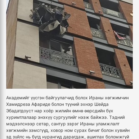
Академийг үүсгэн байгуулагчид болох Ираны хөгжимчин
Хамидреза Афариде болон түүний эхнэр Шейда
Эбадатдоуст нар хоёр жилийн өмнө өөрсдийн бүх
хуримтлалаар энэхүү сургуулийг нээж байжээ. Тэдний
мэдээлснээр сетар, сантур зэрэг Ираны уламжлалт
хөгжмийн зэмсгүүд, ховор ном сурах бичиг болон хувийн
эд зүйлс нь бүгд нурангид дарагдаж, ашиглах боломжгүй