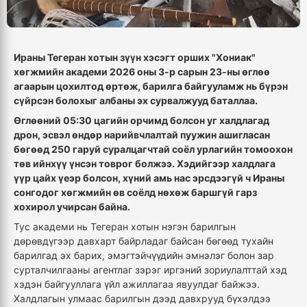
Ираны Тегеран хотын зүүн хэсэгт орших "Хониак"
хөгжмийн академи 2026 оны 3-р сарын 23-ны өглөө
агаарын цохилтод өртөж, барилга байгууламж нь бүрэн
сүйрсэн болохыг албаны эх сурвалжууд баталлаа.
Өглөөний 05:30 цагийн орчимд болсон уг халдлагад
дрон, эсвэл өндөр нарийвчлалтай пуужин ашигласан
бөгөөд 250 гаруй суралцагчтай соёл урлагийн томоохон
төв ийнхүү үнсэн товрог болжээ. Хэдийгээр халдлага
үүр цайх үеэр болсон, хүний амь нас эрсдээгүй ч Ираны
сонгодог хөгжмийн өв соёлд нөхөж баршгүй гарз
хохирол учирсан байна.
Тус академи нь Тегеран хотын нэгэн барилгын
дөрөвдүгээр давхарт байрладаг байсан бөгөөд тухайн
барилгад эх барих, эмэгтэйчүүдийн эмнэлэг болон зар
сурталчилгааны агентлаг зэрэг иргэний зориулалттай хэд
хэдэн байгууллага үйл ажиллагаа явуулдаг байжээ.
Халдлагын улмаас барилгын дээд давхрууд бүхэлдээ