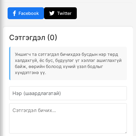
Facebook
Twitter
Сэтгэгдэл (0)
Уншигч та сэтгэгдэл бичихдээ бусдын нэр төрд
халдахгүй, ёс бус, бүдүүлэг үг хэллэг ашиглахгүй
байж, өөрийн болоод хүний үзэл бодлыг
хүндэтгэнэ үү.