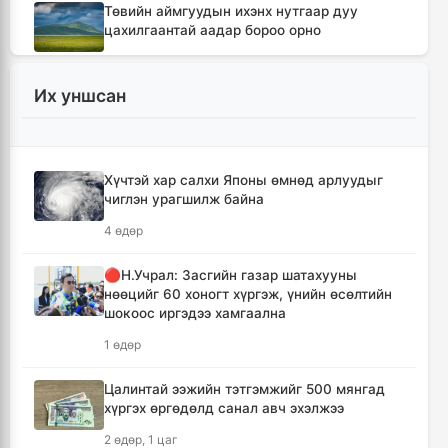
Төвийн аймгуудын ихэнх нутгаар дуу
цахилгаантай аадар бороо орно
6 цаг, 20 минут
Их уншсан
Хотын дарга асан Х.Нямбаатар улсын заан
Д.Алтанцоожид хүндэтгэл үзүүлэх наадамд
оролцлоо
15 цаг, 56 минут
Хүчтэй хар салхи Японы өмнөд арлуудыг
чиглэн урагшилж байна
🔴Улсын ахлах засуул Т.Хэнбатад
4 өдөр
хүндэтгэл үзүүлж, 10 сая төгрөг бэлэглэлээ
16 цаг, 56 минут
🔴Н.Учрал: Засгийн газар шатахууны
нөөцийг 60 хоногт хүргэж, үнийн өсөлтийн
шокоос иргэдээ хамгаална
🔴Сэлэнгэ аймгийн “Таван хан” дэвжээний
бөхчүүдэд УИХ-ын гишүүн Б.Ундрамын гэр
1 өдөр
бүл хүндэтгэл үзүүлж ₮100 саяыг
гардууллаа
Цалинтай ээжийн тэтгэмжийг 500 мянгад
18 цаг, 8 минут
хүргэх өргөдөлд санал авч эхэлжээ
2 өдөр, 1 цаг