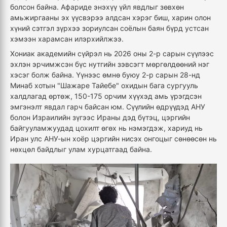
болсон байна. Афариде энэхүү үйл явдлыг зөвхөн
амьжиргааны эх үүсвэрээ алдсан хэрэг биш, харин олон
хүний сэтгэл зүрхээ зориулсан соёлын баян бүрд устсан
хэмээн харамсан илэрхийлжээ.
Хониак академийн сүйрэл нь 2026 оны 2-р сарын сүүлээс
эхлэн эрчимжсэн бүс нутгийн зэвсэгт мөргөлдөөний нэг
хэсэг болж байна. Үүнээс өмнө буюу 2-р сарын 28-нд
Минаб хотын "Шажаре Тайебе" охидын бага сургууль
халдлагад өртөж, 150-175 орчим хүүхэд амь үрэгдсэн
эмгэнэлт явдал гарч байсан юм. Сүүлийн өдрүүдэд АНУ
болон Израилийн зүгээс Ираны дэд бүтэц, цэргийн
байгууламжуудад цохилт өгөх нь нэмэгдэж, хариуд нь
Иран улс АНУ-ын хоёр цэргийн нисэх онгоцыг сөнөөсөн нь
нөхцөл байдлыг улам хурцатгаад байна.