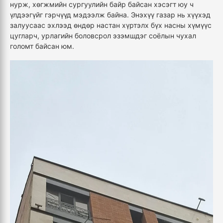
нурж, хөгжмийн сургуулийн байр байсан хэсэгт юу ч
үлдээгүйг гэрчүүд мэдээлж байна. Энэхүү газар нь хүүхэд
залуусаас эхлээд өндөр настан хүртэлх бүх насны хүмүүс
цугларч, урлагийн боловсрол эзэмшдэг соёлын чухал
голомт байсан юм.