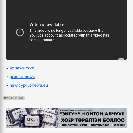
•
apnews.com
•
ground.news
•
new.cyprusnews.eu
СУРТАЛЧИЛГАА