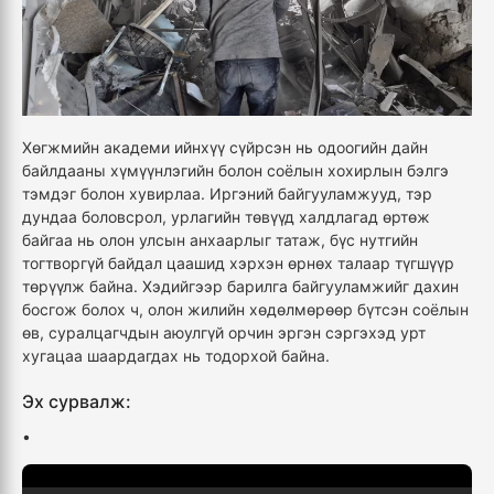
Хөгжмийн академи ийнхүү сүйрсэн нь одоогийн дайн
байлдааны хүмүүнлэгийн болон соёлын хохирлын бэлгэ
тэмдэг болон хувирлаа. Иргэний байгууламжууд, тэр
дундаа боловсрол, урлагийн төвүүд халдлагад өртөж
байгаа нь олон улсын анхаарлыг татаж, бүс нутгийн
тогтворгүй байдал цаашид хэрхэн өрнөх талаар түгшүүр
төрүүлж байна. Хэдийгээр барилга байгууламжийг дахин
босгож болох ч, олон жилийн хөдөлмөрөөр бүтсэн соёлын
өв, суралцагчдын аюулгүй орчин эргэн сэргэхэд урт
хугацаа шаардагдах нь тодорхой байна.
Эх сурвалж:
•