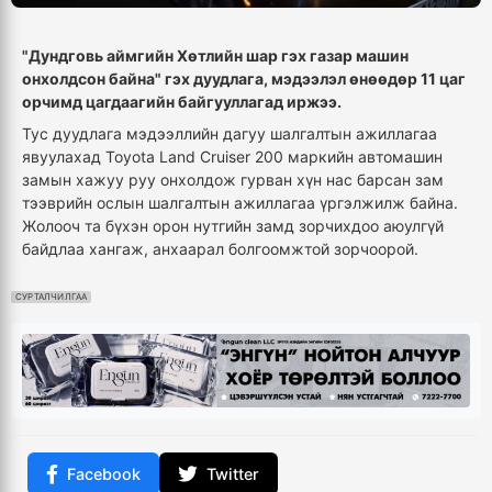
"Дундговь аймгийн Хөтлийн шар гэх газар машин
онхолдсон байна" гэх дуудлага, мэдээлэл өнөөдөр 11 цаг
орчимд цагдаагийн байгууллагад иржээ.
Тус дуудлага мэдээллийн дагуу шалгалтын ажиллагаа
явуулахад Toyota Land Cruiser 200 маркийн автомашин
замын хажуу руу онхолдож гурван хүн нас барсан зам
тээврийн ослын шалгалтын ажиллагаа үргэлжилж байна.
Жолооч та бүхэн орон нутгийн замд зорчихдоо аюулгүй
байдлаа хангаж, анхаарал болгоомжтой зорчоорой.
СУРТАЛЧИЛГАА
Facebook
Twitter