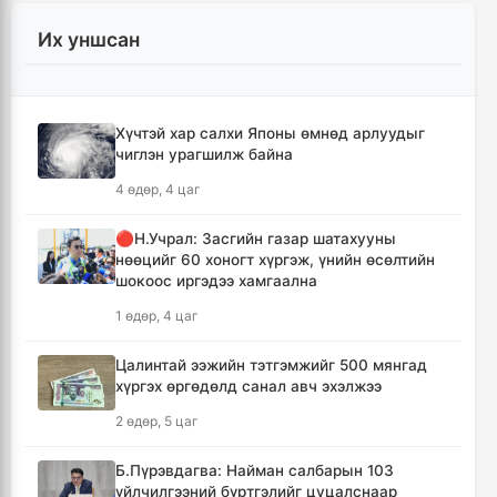
5 цаг, 5 минут
Их уншсан
Иран Оман улстай тээврийн чиглэлээр
тохиролцоонд хүрсэн ч Ормузын хоолойг
нээхгүй гэв
Хүчтэй хар салхи Японы өмнөд арлуудыг
8 цаг, 48 минут
чиглэн урагшилж байна
4 өдөр, 4 цаг
Канадын Британийн Колумб мужид ойн
түймрийн улмаас онц байдал зарлав
🔴Н.Учрал: Засгийн газар шатахууны
9 цаг, 20 минут
нөөцийг 60 хоногт хүргэж, үнийн өсөлтийн
шокоос иргэдээ хамгаална
Төвийн аймгуудын ихэнх нутгаар дуу
1 өдөр, 4 цаг
цахилгаантай аадар бороо орно
10 цаг, 16 минут
Цалинтай ээжийн тэтгэмжийг 500 мянгад
хүргэх өргөдөлд санал авч эхэлжээ
Хотын дарга асан Х.Нямбаатар улсын заан
2 өдөр, 5 цаг
Д.Алтанцоожид хүндэтгэл үзүүлэх наадамд
оролцлоо
Б.Пүрэвдагва: Найман салбарын 103
19 цаг, 52 минут
үйлчилгээний бүртгэлийг цуцалснаар