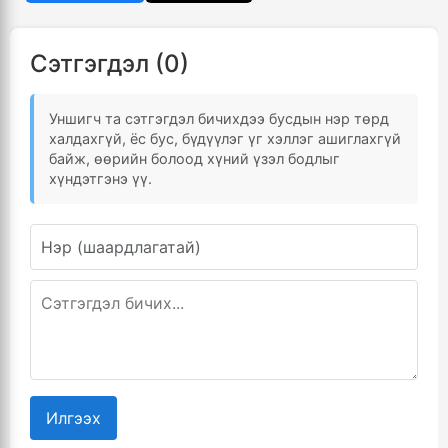
Сэтгэгдэл (0)
Уншигч та сэтгэгдэл бичихдээ бусдын нэр төрд
халдахгүй, ёс бус, бүдүүлэг үг хэллэг ашиглахгүй
байж, өөрийн болоод хүний үзэл бодлыг
хүндэтгэнэ үү.
Илгээх