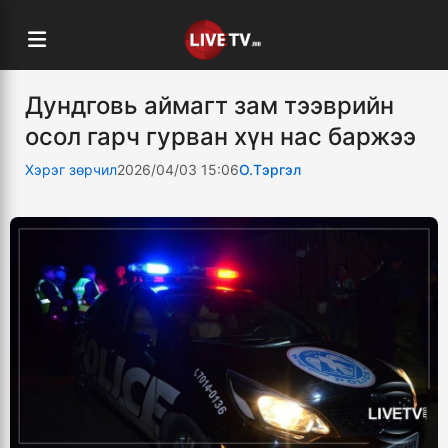
Дундговь аймагт зам тээврийн
осол гарч гурван хүн нас баржээ
Хэрэг зөрчил
2026/04/03 15:06
О.Тэргэл