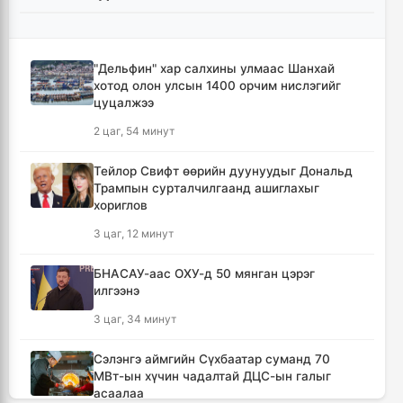
"Дельфин" хар салхины улмаас Шанхай
хотод олон улсын 1400 орчим нислэгийг
цуцалжээ
2 цаг, 54 минут
Тейлор Свифт өөрийн дуунуудыг Дональд
Трампын сурталчилгаанд ашиглахыг
хориглов
3 цаг, 12 минут
БНАСАУ-аас ОХУ-д 50 мянган цэрэг
илгээнэ
3 цаг, 34 минут
Сэлэнгэ аймгийн Сүхбаатар суманд 70
МВт-ын хүчин чадалтай ДЦС-ын галыг
асаалаа