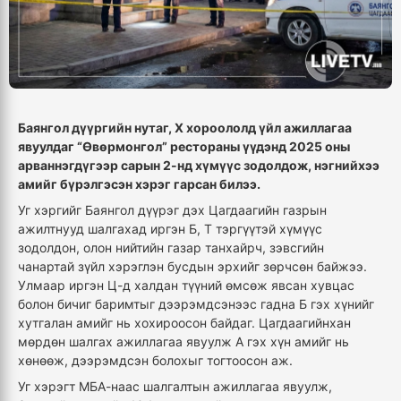
Баянгол дүүргийн нутаг, X хороололд үйл ажиллагаа
явуулдаг “Өвөрмонгол” рестораны үүдэнд 2025 оны
арваннэгдүгээр сарын 2-нд хүмүүс зодолдож, нэгнийхээ
амийг бүрэлгэсэн хэрэг гарсан билээ.
Уг хэргийг Баянгол дүүрэг дэх Цагдаагийн газрын
ажилтнууд шалгахад иргэн Б, Т тэргүүтэй хүмүүс
зодолдон, олон нийтийн газар танхайрч, зэвсгийн
чанартай зүйл хэрэглэн бусдын эрхийг зөрчсөн байжээ.
Улмаар иргэн Ц-д халдан түүний өмсөж явсан хувцас
болон бичиг баримтыг дээрэмдсэнээс гадна Б гэх хүнийг
хутгалан амийг нь хохироосон байдаг. Цагдаагийнхан
мөрдөн шалгах ажиллагаа явуулж А гэх хүн амийг нь
хөнөөж, дээрэмдсэн болохыг тогтоосон аж.
Уг хэрэгт МБА-наас шалгалтын ажиллагаа явуулж,