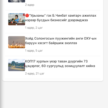
аянга бууж нэг тамирчин амиа алджээ
2 өдөр
5 цаг, 38 минут
🔴“Урьханы” гэх Б.Чинбат хамтарч ажиллах
нэрээр бусдын бизнесийг дээрэмджээ
"Дельфин" хар салхи Японыг чиглэн
урагшилж Тоёота компани үйлдвэрүүдээ
1 өдөр, 2 цаг
зогсоолоо
5 цаг, 53 минут
Хойд Солонгосын пуужингийн анги ОХУ-ын
баруун хэсэгт байршиж эхэллээ
Ихэнх нутгаар солигдмол үүлтэй
1 өдөр, 5 цаг
6 цаг, 2 минут
КОП17 хурлын үеэр таван дүүргийн 73
цэцэрлэг, 60 сургуульд зохицуулалт хийнэ
🔴ЦЕГ: Орон сууцны залилангийн хэргээр
2,918 иргэн 53.3 тэрбум төгрөгөөр хохирчээ
2 өдөр, 21 цаг
20 цаг, 53 минут
ТАНИЛЦ: Наймдугаар сард олгох нийгмийн
халамжийн тэтгэвэр, тэтгэмж, хөнгөлөлт,
🔴УБЕГ: Баригдаж дуусаагүй барилгууд
тусламжийн хуваарь
давхардсан тоогоор 21.2 их наяд төгрөгийн
барьцаанд байна
3 өдөр, 2 цаг
20 цаг, 54 минут