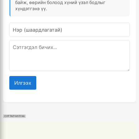
байж, өөрийн болоод хүний үзэл бодлыг
хүндэтгэнэ үү.
Илгээх
СУРТАЛЧИЛГАА