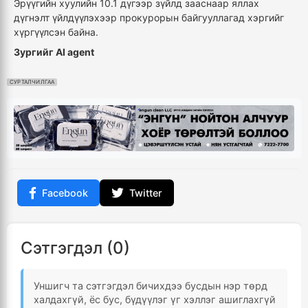
Эрүүгийн хуулийн 10.1 дүгээр зүйлд зааснаар яллах
дүгнэлт үйлдүүлэхээр прокурорын байгууллагад хэргийг
хүргүүлсэн байна.
Зургийг AI agent
СУРТАЛЧИЛГАА
Facebook
Twitter
Сэтгэгдэл (0)
Уншигч та сэтгэгдэл бичихдээ бусдын нэр төрд
халдахгүй, ёс бус, бүдүүлэг үг хэллэг ашиглахгүй