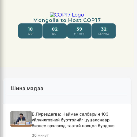
Шинэ мэдээ
Б.Пүрэвдагва: Найман салбарын 103
үйлчилгээний бүртгэлийг цуцалснаар
бизнес эрхлэхэд таатай нөхцөл бүрдэнэ
30 минут