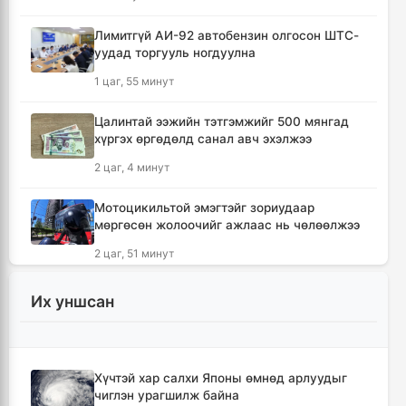
Лимитгүй АИ-92 автобензин олгосон ШТС-
уудад торгууль ногдуулна
1 цаг, 55 минут
Цалинтай ээжийн тэтгэмжийг 500 мянгад
хүргэх өргөдөлд санал авч эхэлжээ
2 цаг, 4 минут
Мотоцикильтой эмэгтэйг зориудаар
мөргөсөн жолоочийг ажлаас нь чөлөөлжээ
2 цаг, 51 минут
🔴Торгоны замын цуваа 6.000 гаруй
Их уншсан
километр замыг туулж Монгол Улсад
хүрэлцэн ирлээ
3 цаг, 33 минут
Хүчтэй хар салхи Японы өмнөд арлуудыг
чиглэн урагшилж байна
Тайландад хөлбөмбөгийн тэмцээний үеэр