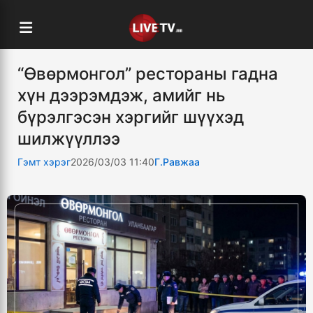
“Өвөрмонгол” рестораны гадна
хүн дээрэмдэж, амийг нь
бүрэлгэсэн хэргийг шүүхэд
шилжүүллээ
Гэмт хэрэг
2026/03/03 11:40
Г.Равжаа