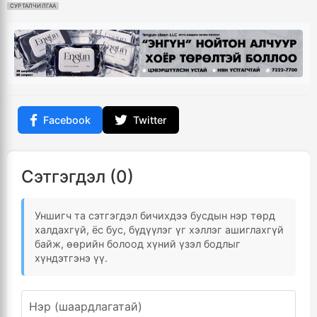
СУРТАЛЧИЛГАА
Facebook
Twitter
Сэтгэгдэл (0)
Уншигч та сэтгэгдэл бичихдээ бусдын нэр төрд
халдахгүй, ёс бус, бүдүүлэг үг хэллэг ашиглахгүй
байж, өөрийн болоод хүний үзэл бодлыг
хүндэтгэнэ үү.