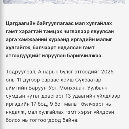
Цагдаагийн байгууллагаас мал хулгайлах
гэмт хэрэгтэй тэмцэх чиглэлээр явуулсан
арга хэмжээний хүрээнд иргэдийн малыг
хулгайлж, бэлчээрт нядалсан гэмт
этгээдүүдийг илрүүлэн баривчилжээ.
Тодруулбал, А нарын бүлэг этгээдийг 2025
оны 11 дүгээр сараас хойш Сүхбаатар
аймгийн Баруун-Урт, Мөнххаан, Уулбаян
сумдын нутаг дэвсгэрт 13 удаагийн үйлдлээр
иргэдийн 17 бод, 9 бог малыг бэлчээрт нь
нядалж, мал хулгайлах гэмт хэрэг үйлдсэн
болох нь тогтоогдоод байна.