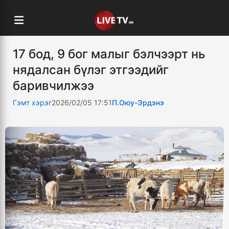
17 бод, 9 бог малыг бэлчээрт нь
нядалсан бүлэг этгээдийг
баривчилжээ
Гэмт хэрэг
2026/02/05 17:51
П.Оюу-Эрдэнэ