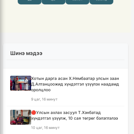
Шинэ мэдээ
Хотын дарга асан Х.Нямбаатар улсын заан
Д.Алтанцоожид хүндэтгэл үзүүлэх наадамд
оролцлоо
9 цаг, 16 минут
🔴Улсын ахлах засуул Т.Хэнбатад
хүндэтгэл үзүүлж, 10 сая төгрөг бэлэглэлээ
10 цаг, 16 минут