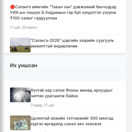
🔴Сэлэнгэ аймгийн “Таван хан” дэвжээний бөхчүүдэд
УИХ-ын гишүүн Б.Ундрамын гэр бүл хүндэтгэл үзүүлж
₮100 саяыг гардууллаа
11 цаг, 29 минут
"Сэлэнгэ-2026" цэргийн хээрийн сургууль
амжилттай өндөрлөлөө
13 цаг, 1 минут
Их уншсан
Хотын захын хорооллуудад бизнес
эрхлэгчдээ дэмжих инкубатор төвүүдийг
байгуулна
13 цаг, 33 минут
Хүчтэй хар салхи Японы өмнөд арлуудыг
чиглэн урагшилж байна
Даян аварга цолны мялаалга наадамд
3 өдөр, 17 цаг
түрүүлсэн бөхийг 20 сая төгрөгөөр байлна
16 цаг, 29 минут
Цалинтай ээжийн тэтгэмжийг 500 мянгад
хүргэх өргөдөлд санал авч эхэлжээ
🔴Н.Учрал: Засгийн газар шатахууны