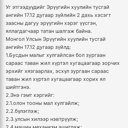
Уг этгээдүүдийг Эрүүгийн хуулийн тусгай
ангийн 17.12 дугаар зүйлийн 2 дахь хэсэгт
заасны дагуу эрүүгийн хэрэг үүсгэн,
яллагдагчаар татан шалгаж байна.
Монгол Улсын Эрүүгийн хуулийн тусгай
ангийн 17.12 дугаар зүйлд:
1.Бусдын малыг хулгайлсан бол зургаан
сараас таван жил хүртэл хугацаагаар зорчих
эрхийг хязгаарлах, эсхүл зургаан сараас
таван жил хүртэл хугацаагаар хорих ял
шийтгэнэ.
2.Энэ гэмт хэргийг:
2.1.олон тооны мал хулгайлж;
2.2.бүлэглэж;
2.3.улсын хилээр нэвтрүүлж;
2.4.машин механизм ашиглаж;