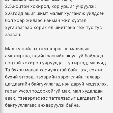
2.5.ноцтой хохирол, хор уршиг учруулж;
2.6.гойд ашиг шимт малыг хулгайлж үйлдсэн
бол хоёр жилээс найман жил хүртэл
хугацаагаар хорих ял шийтгэнэ гэж тус тус
заасан.
Мал хулгайлах гэмт хэрэг нь малчдын
амьжиргаа, эдийн засгийн аюулгүй байдалд
ноцтой хохирол учруулдаг тул иргэд, малчид
Та бүхэн малаа хариулгатай байлгаж, сэжиг
бүхий этгээд, тээврийн хэрэгслийн талаар
цагдаагийн байгууллагад нэн даруй мэдээлэх,
гарал үүсэл тодорхойгүй мах, мал худалдан
авах, тээвэрлэхээс татгалзахыг цагдаагийн
байгууллагаас анхааруулж байна.