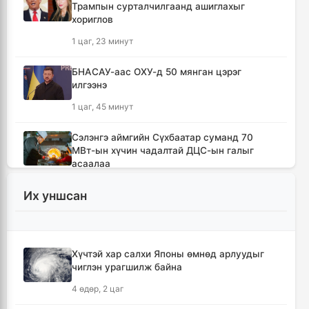
Трампын сурталчилгаанд ашиглахыг
хориглов
1 цаг, 23 минут
БНАСАУ-аас ОХУ-д 50 мянган цэрэг
илгээнэ
1 цаг, 45 минут
Сэлэнгэ аймгийн Сүхбаатар суманд 70
МВт-ын хүчин чадалтай ДЦС-ын галыг
асаалаа
3 цаг, 17 минут
Их уншсан
Иран Оман улстай тээврийн чиглэлээр
тохиролцоонд хүрсэн ч Ормузын хоолойг
нээхгүй гэв
Хүчтэй хар салхи Японы өмнөд арлуудыг
7 цаг
чиглэн урагшилж байна
4 өдөр, 2 цаг
Канадын Британийн Колумб мужид ойн
түймрийн улмаас онц байдал зарлав