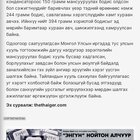
конденсатороос 150 грамм мансууруулах бодис олдсон
бол сэжигтнүүдийг баривчлах үеэр тэдний өрөөнөөс нэмж
244 грамм бодис, савлагааны хэрэгслүүдийн хамт хураан
авчээ. Ийнхүү нийт 394 грамм хориотой бодисыг эд
мөрийн баримтаар хураан авч, шинжилгээнд хамруулсан
байна.
Одоогоор саатуулагдсан Монгол Улсын иргэдэд тус улсын
хууль тогтоомжийн дагуу нэгдүгээр зэрэглэлийн
мансууруулах бодис хууль бусаар хадгалсан,
борлуулахыг завдсан болон улсын аюулгүй байдалд
заналхийлсэн гэх зүйл ангиар эрүүгийн хэрэг үүсгэн
шалгаж байна. Тайландын хууль сахиулах байгууллагаас
уг хэрэгт холбоотой байж болзошгүй бусад этгээдүүд
болон санхүүгийн урсгалыг илрүүлэхээр мөрдөн шалгах
ажиллагааг өргөжүүлэн үргэлжлүүлж байна.
Эх сурвалж: thethaiger.com
СУРТАЛЧИЛГАА