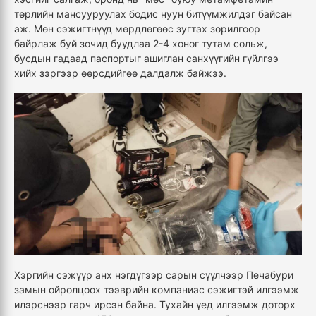
төрлийн мансууруулах бодис нуун битүүмжилдэг байсан
аж. Мөн сэжигтнүүд мөрдлөгөөс зугтах зорилгоор
байрлаж буй зочид буудлаа 2-4 хоног тутам сольж,
бусдын гадаад паспортыг ашиглан санхүүгийн гүйлгээ
хийх зэргээр өөрсдийгөө далдалж байжээ.
Хэргийн сэжүүр анх нэгдүгээр сарын сүүлчээр Печабури
замын ойролцоох тээврийн компаниас сэжигтэй илгээмж
илэрснээр гарч ирсэн байна. Тухайн үед илгээмж доторх