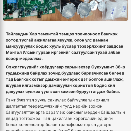
Тайландын Хар тамхитай тэмцэх товчооноос Бангкок
хотод тусгай ажиллагаа явуулж, олон улс дамнан
мансууруулах бодис хууль бусаар тээвэрлэхийг завдсан
Монгол Улсын гурван иргэнийг саатуулсан тухай албан
ёсоор мэдээллээ.
Сэжигтнүүдийг хоёрдугаар сарын эхээр Сукхумвит 36-р
гудамжинд байрлах зочид буудлаас баривчилсан бөгөөд
тэд Бангкок хотыг дамжин өнгөрөх цэг болгон ашиглаж,
шуудан илгээмжээр дамжуулан хориотой бодис хил
давуулах сүлжээ үүсгэсэн хэмээн буруутгагдаж байна.
Гэмт бүлэглэл хууль сахиулах байгууллагын хяналт
шалгалтыг төөрөгдүүлэхийн тулд нарийн зохион
байгуулалттай арга хэрэглэж байсныг мөрдөн байцаалтын
явцад тогтоожээ. Тэд цахилгаан хэрэгслийн эд анги
болох конденсатор болон трансформаторын доторх
хэсгийг салгаж, оронд нь "мөс" буюу метамфетамин