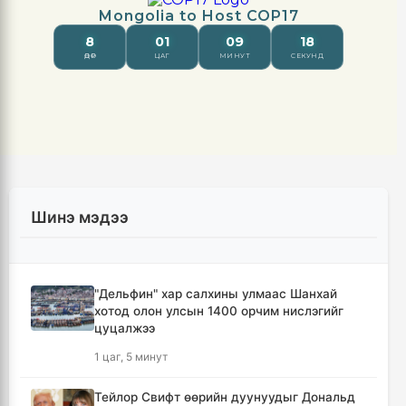
Шинэ мэдээ
"Дельфин" хар салхины улмаас Шанхай
хотод олон улсын 1400 орчим нислэгийг
цуцалжээ
1 цаг, 5 минут
Тейлор Свифт өөрийн дуунуудыг Дональд