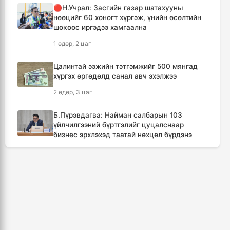
🔴Н.Учрал: Засгийн газар шатахууны
7 цаг, 31 минут
нөөцийг 60 хоногт хүргэж, үнийн өсөлтийн
шокоос иргэдээ хамгаална
Төвийн аймгуудын ихэнх нутгаар дуу
1 өдөр, 2 цаг
цахилгаантай аадар бороо орно
8 цаг, 27 минут
Цалинтай ээжийн тэтгэмжийг 500 мянгад
хүргэх өргөдөлд санал авч эхэлжээ
Хотын дарга асан Х.Нямбаатар улсын заан
2 өдөр, 3 цаг
Д.Алтанцоожид хүндэтгэл үзүүлэх наадамд
оролцлоо
Б.Пүрэвдагва: Найман салбарын 103
18 цаг, 4 минут
үйлчилгээний бүртгэлийг цуцалснаар
бизнес эрхлэхэд таатай нөхцөл бүрдэнэ
🔴Улсын ахлах засуул Т.Хэнбатад
2 өдөр, 2 цаг
хүндэтгэл үзүүлж, 10 сая төгрөг бэлэглэлээ
19 цаг, 3 минут
🔴“Урьханы” гэх Б.Чинбат хамтарч ажиллах
нэрээр бусдын бизнесийг дээрэмджээ
🔴Сэлэнгэ аймгийн “Таван хан” дэвжээний
3 өдөр, 4 цаг
бөхчүүдэд УИХ-ын гишүүн Б.Ундрамын гэр
бүл хүндэтгэл үзүүлж ₮100 саяыг
Дональд Трамп АНУ-д төрсөн хүүхдэд
гардууллаа