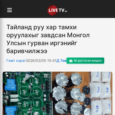
Тайланд руу хар тамхи
оруулахыг завдсан Монгол
Улсын гурван иргэнийг
баривчилжээ
Гэмт хэрэг
2026/02/05 15:41
Д.Төв
AI үүсгэсэн мэдээ