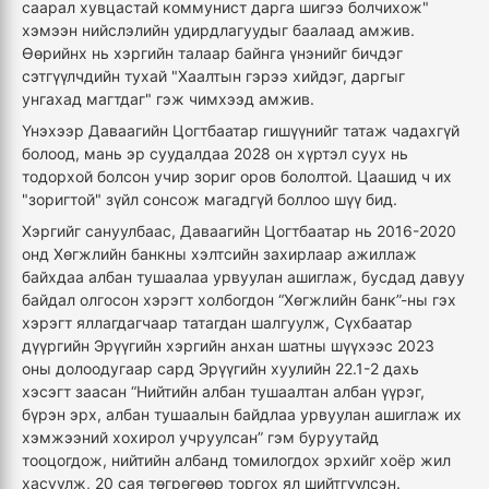
саарал хувцастай коммунист дарга шигээ болчихож"
хэмээн нийслэлийн удирдлагуудыг баалаад амжив.
Өөрийнх нь хэргийн талаар байнга үнэнийг бичдэг
сэтгүүлчдийн тухай "Хаалтын гэрээ хийдэг, даргыг
унгахад магтдаг" гэж чимхээд амжив.
Үнэхээр Даваагийн Цогтбаатар гишүүнийг татаж чадахгүй
болоод, мань эр суудалдаа 2028 он хүртэл суух нь
тодорхой болсон учир зориг оров бололтой. Цаашид ч их
"зоригтой" зүйл сонсож магадгүй боллоо шүү бид.
Хэргийг сануулбаас, Даваагийн Цогтбаатар нь 2016-2020
онд Хөгжлийн банкны хэлтсийн захирлаар ажиллаж
байхдаа албан тушаалаа урвуулан ашиглаж, бусдад давуу
байдал олгосон хэрэгт холбогдон “Хөгжлийн банк”-ны гэх
хэрэгт яллагдагчаар татагдан шалгуулж, Сүхбаатар
дүүргийн Эрүүгийн хэргийн анхан шатны шүүхээс 2023
оны долоодугаар сард Эрүүгийн хуулийн 22.1-2 дахь
хэсэгт заасан “Нийтийн албан тушаалтан албан үүрэг,
бүрэн эрх, албан тушаалын байдлаа урвуулан ашиглаж их
хэмжээний хохирол учруулсан” гэм буруутайд
тооцогдож, нийтийн албанд томилогдох эрхийг хоёр жил
хасуулж, 20 сая төгрөгөөр торгох ял шийтгүүлсэн.