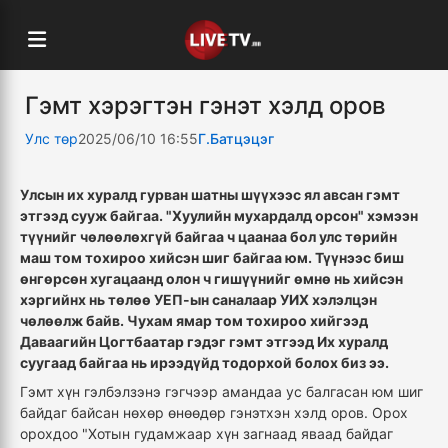
Гэмт хэрэгтэн гэнэт хэлд оров
Улс төр
2025/06/10 16:55
Г.Батцэцэг
Улсын их хуралд гурван шатны шүүхээс ял авсан гэмт
этгээд сууж байгаа. "Хуулийн мухардалд орсон" хэмээн
түүнийг чөлөөлөхгүй байгаа ч цаанаа бол улс төрийн
маш том тохироо хийсэн шиг байгаа юм. Түүнээс биш
өнгөрсөн хугацаанд олон ч гишүүнийг өмнө нь хийсэн
хэргийнх нь төлөө УЕП-ын саналаар УИХ хэлэлцэн
чөлөөлж байв. Чухам ямар том тохироо хийгээд
Даваагийн Цогтбаатар гэдэг гэмт этгээд Их хуралд
суугаад байгаа нь ирээдүйд тодорхой болох биз ээ.
Гэмт хүн гэлбэлзэнэ гэгчээр амандаа ус балгасан юм шиг
байдаг байсан нөхөр өнөөдөр гэнэтхэн хэлд оров. Орох
орохдоо "Хотын гудамжаар хүн загнаад яваад байдаг