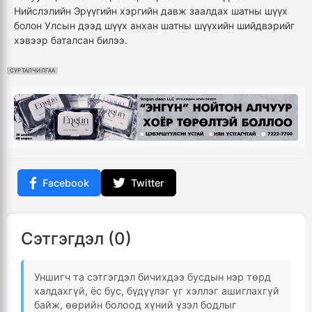
Нийслэлийн Эрүүгийн хэргийн давж заалдах шатны шүүх
болон Улсын дээд шүүх анхан шатны шүүхийн шийдвэрийг
хэвээр баталсан билээ.
СУРТАЛЧИЛГАА
Facebook
Twitter
Сэтгэгдэл (0)
Уншигч та сэтгэгдэл бичихдээ бусдын нэр төрд
халдахгүй, ёс бус, бүдүүлэг үг хэллэг ашиглахгүй
байж, өөрийн болоод хүний үзэл бодлыг