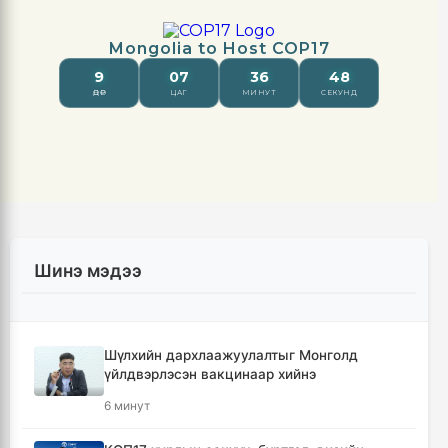
Шинэ мэдээ
Шүлхийн дархлаажуулалтыг Монголд
үйлдвэрлэсэн вакцинаар хийнэ
6 минут