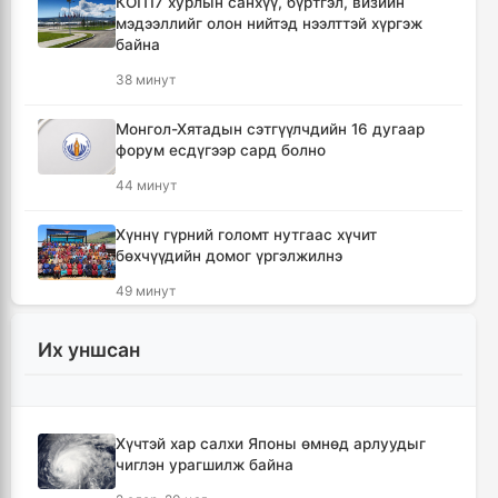
КОП17 хурлын санхүү, бүртгэл, визийн
мэдээллийг олон нийтэд нээлттэй хүргэж
байна
38 минут
Монгол-Хятадын сэтгүүлчдийн 16 дугаар
форум есдүгээр сард болно
44 минут
Хүннү гүрний голомт нутгаас хүчит
бөхчүүдийн домог үргэлжилнэ
49 минут
Улаанбаатар хотод үүлшинэ, бороо орохгүй
Их уншсан
58 минут
Энэ оны эхний долоон сарын байдлаар нийт
Хүчтэй хар салхи Японы өмнөд арлуудыг
5,202,315 зөрчил бүртгэгджээ
чиглэн урагшилж байна
15 цаг, 37 минут