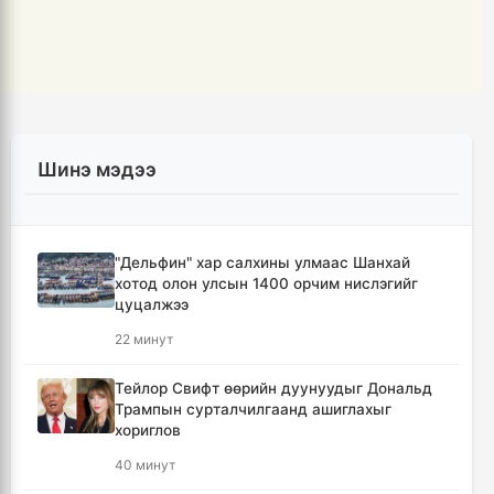
Шинэ мэдээ
"Дельфин" хар салхины улмаас Шанхай
хотод олон улсын 1400 орчим нислэгийг
цуцалжээ
22 минут
Тейлор Свифт өөрийн дуунуудыг Дональд
Трампын сурталчилгаанд ашиглахыг
хориглов
40 минут