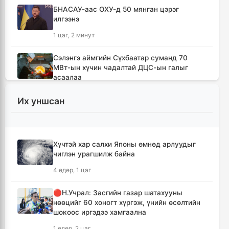
БНАСАУ-аас ОХУ-д 50 мянган цэрэг
илгээнэ
1 цаг, 2 минут
Сэлэнгэ аймгийн Сүхбаатар суманд 70
МВт-ын хүчин чадалтай ДЦС-ын галыг
асаалаа
2 цаг, 33 минут
Их уншсан
Иран Оман улстай тээврийн чиглэлээр
тохиролцоонд хүрсэн ч Ормузын хоолойг
нээхгүй гэв
Хүчтэй хар салхи Японы өмнөд арлуудыг
6 цаг, 16 минут
чиглэн урагшилж байна
4 өдөр, 1 цаг
Канадын Британийн Колумб мужид ойн
түймрийн улмаас онц байдал зарлав
🔴Н.Учрал: Засгийн газар шатахууны
6 цаг, 48 минут
нөөцийг 60 хоногт хүргэж, үнийн өсөлтийн
шокоос иргэдээ хамгаална
Төвийн аймгуудын ихэнх нутгаар дуу
1 өдөр, 2 цаг