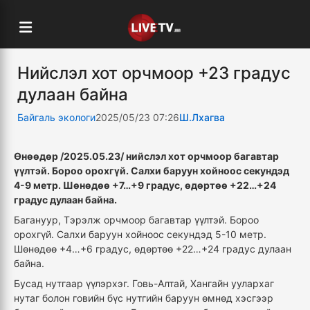
Нийслэл хот орчмоор +23 градус
дулаан байна
Байгаль экологи
2025/05/23 07:26
Ш.Лхагва
Өнөөдөр /2025.05.23/ нийслэл хот орчмоор багавтар
үүлтэй. Бороо орохгүй. Салхи баруун хойноос секундэд
4-9 метр. Шөнөдөө +7…+9 градус, өдөртөө +22…+24
градус дулаан байна.
Багануур, Тэрэлж орчмоор багавтар үүлтэй. Бороо
орохгүй. Салхи баруун хойноос секундэд 5-10 метр.
Шөнөдөө +4…+6 градус, өдөртөө +22…+24 градус дулаан
байна.
Бусад нутгаар үүлэрхэг. Говь-Алтай, Хангайн уулархаг
нутаг болон говийн бүс нутгийн баруун өмнөд хэсгээр