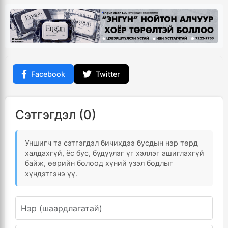
Facebook
Twitter
Сэтгэгдэл (0)
Уншигч та сэтгэгдэл бичихдээ бусдын нэр төрд
халдахгүй, ёс бус, бүдүүлэг үг хэллэг ашиглахгүй
байж, өөрийн болоод хүний үзэл бодлыг
хүндэтгэнэ үү.