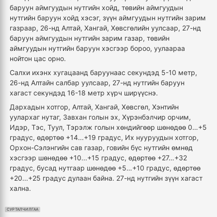
баруун аймгуудын нутгийн хойд, төвийн аймгуудын
нутгийн баруун хойд хэсэг, зүүн аймгуудын нутгийн зарим
газраар, 26-нд Алтай, Хангай, Хөвсгөлийн уулсаар, 27-нд
баруун аймгуудын нутгийн зарим газар, төвийн
аймгуудын нутгийн баруун хэсгээр бороо, уулаараа
нойтон цас орно.
Салхи ихэнх хугацаанд баруунаас секундэд 5-10 метр,
26-нд Алтайн салбар уулсаар, 27-нд нутгийн баруун
хагаст секундэд 16-18 метр хүрч ширүүснэ.
Дархадын хотгор, Алтай, Хангай, Хөвсгөл, Хэнтийн
уулархаг нутаг, Завхан голын эх, Хүрэнбэлчир орчим,
Идэр, Тэс, Туул, Тэрэлж голын хөндийгөөр шөнөдөө 0…+5
градус, өдөртөө +14...+19 градус, Их нууруудын хотгор,
Орхон-Сэлэнгийн сав газар, говийн бүс нутгийн өмнөд
хэсгээр шөнөдөө +10...+15 градус, өдөртөө +27…+32
градус, бусад нутгаар шөнөдөө +5…+10 градус, өдөртөө
+20...+25 градус дулаан байна. 27-нд нутгийн зүүн хагаст
хална.
СУРТАЛЧИЛГАА