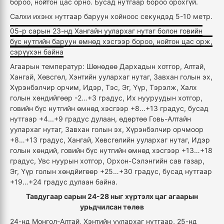
бороо, нойтон цас орно. Бусад нутгаар бороо орохгүй.
Салхи ихэнх нутгаар баруун хойноос секундэд 5-10 метр.
05-р сарын 23-нд Хангайн уулархаг нутаг болон говийн
бүс нутгийн баруун өмнөд хэсгээр бороо, нойтон цас орж,
сэрүүхэн байна
Агаарын температур: Шөнөдөө Дархадын хотгор, Алтай,
Хангай, Хөвсгөл, Хэнтийн уулархаг нутаг, Завхан голын эх,
Хүрэнбэлчир орчим, Идэр, Тэс, Эг, Үүр, Тэрэлж, Халх
голын хөндийгөөр -2…+3 градус, Их нууруудын хотгор,
говийн бүс нутгийн өмнөд хэсгээр +8...+13 градус, бусад
нутгаар +4...+9 градус дулаан, өдөртөө Говь-Алтайн
уулархаг нутаг, Завхан голын эх, Хүрэнбэлчир орчмоор
+8…+13 градус, Хангай, Хөвсгөлийн уулархаг нутаг, Идэр
голын хөндий, говийн бүс нутгийн өмнөд хэсгээр +13…+18
градус, Увс нуурын хотгор, Орхон-Сэлэнгийн сав газар,
Эг, Үүр голын хөндйигөөр +25…+30 градус, бусад нутгаар
+19…+24 градус дулаан байна.
Тавдугаар сарын 24-28 ныг хүртэлх цаг агаарын
урьдчилсан төлөв
24-нд Монгол-Алтай, Хэнтийн уулархаг нутгаар, 25-нд