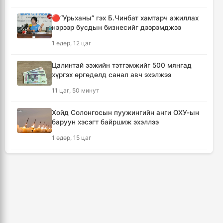
6 цаг, 52 минут
🔴“Урьханы” гэх Б.Чинбат хамтарч ажиллах
нэрээр бусдын бизнесийг дээрэмджээ
Шатахуун дамлан борлуулсан хоёр
зөрчлийг илрүүлэн шалгаж байна
1 өдөр, 12 цаг
7 цаг, 18 минут
Цалинтай ээжийн тэтгэмжийг 500 мянгад
хүргэх өргөдөлд санал авч эхэлжээ
Дональд Трамп АНУ-д төрсөн хүүхдэд
иргэншил олгохыг хязгаарлах шийдвэр
11 цаг, 50 минут
гаргав
8 цаг, 3 минут
Хойд Солонгосын пуужингийн анги ОХУ-ын
баруун хэсэгт байршиж эхэллээ
Тайландын Дебсирин Нонтхабури
1 өдөр, 15 цаг
сургуульд зэвсэгт халдлага гарч есөн хүн
амиа алдлаа
КОП17 хурлын үеэр таван дүүргийн 73
8 цаг, 58 минут
цэцэрлэг, 60 сургуульд зохицуулалт хийнэ
3 өдөр, 7 цаг
Япон улс Кумамото мужийн усны
хангамжийг наймдугаар сарын эцэс гэхэд
ТАНИЛЦ: Наймдугаар сард олгох нийгмийн
бүрэн сэргээнэ
халамжийн тэтгэвэр, тэтгэмж, хөнгөлөлт,