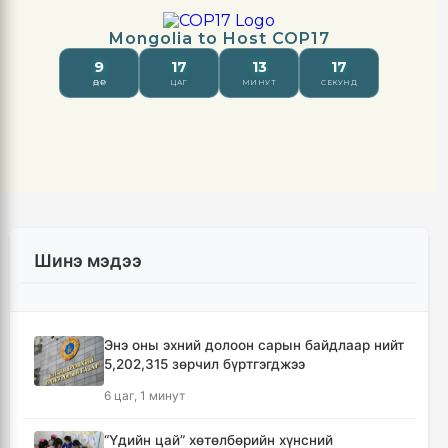
Шинэ мэдээ
Энэ оны эхний долоон сарын байдлаар нийт
5,202,315 зөрчил бүртгэгджээ
6 цаг, 1 минут
“Үдийн цай” хөтөлбөрийн хүнсний