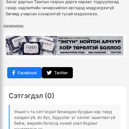
Засаг даргын Тамгын газрын дарга нараас тодруулахад
газар хөдлөлтийн чичирхийлэл иргэдэд мэдрэгдээгүй
бөгөөд учирсан хохиролгүй тухай мэдээлжээ.
СУРТАЛЧИЛГАА
Facebook
Twitter
Сэтгэгдэл (0)
Уншигч та сэтгэгдэл бичихдээ бусдын нэр төрд
халдахгүй, ёс бус, бүдүүлэг үг хэллэг ашиглахгүй
байж, өөрийн болоод хүний үзэл бодлыг
хүндэтгэнэ үү.