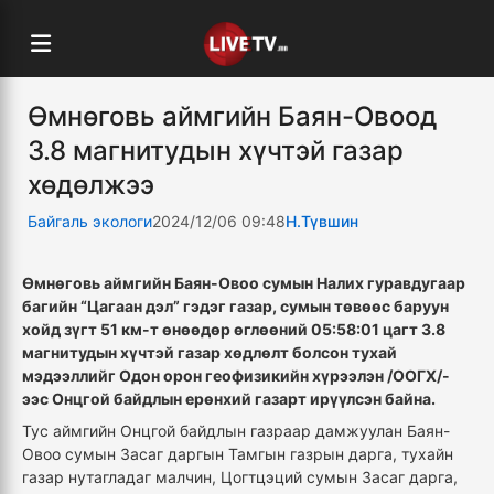
Өмнөговь аймгийн Баян-Овоод
3.8 магнитудын хүчтэй газар
хөдөлжээ
Байгаль экологи
2024/12/06 09:48
Н.Түвшин
Өмнөговь аймгийн Баян-Овоо сумын Налих гуравдугаар
багийн “Цагаан дэл” гэдэг газар, сумын төвөөс баруун
хойд зүгт 51 км-т өнөөдөр өглөөний 05:58:01 цагт 3.8
магнитудын хүчтэй газар хөдлөлт болсон тухай
мэдээллийг Одон орон геофизикийн хүрээлэн /ООГХ/-
ээс Онцгой байдлын ерөнхий газарт ирүүлсэн байна.
Тус аймгийн Онцгой байдлын газраар дамжуулан Баян-
Овоо сумын Засаг даргын Тамгын газрын дарга, тухайн
газар нутагладаг малчин, Цогтцэций сумын Засаг дарга,