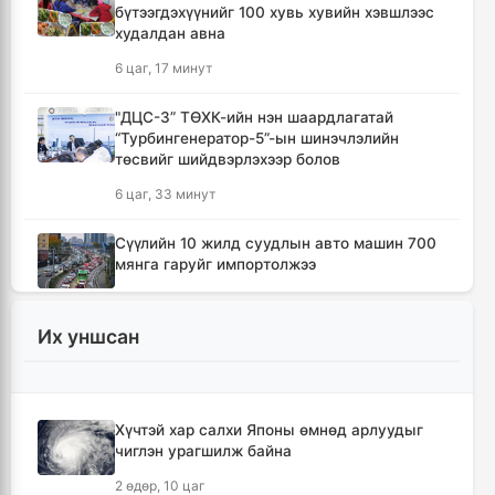
бүтээгдэхүүнийг 100 хувь хувийн хэвшлээс
худалдан авна
6 цаг, 17 минут
"ДЦС-3” ТӨХК-ийн нэн шаардлагатай
“Турбингенератор-5”-ын шинэчлэлийн
төсвийг шийдвэрлэхээр болов
6 цаг, 33 минут
Сүүлийн 10 жилд суудлын авто машин 700
мянга гаруйг импортолжээ
6 цаг, 37 минут
Их уншсан
Монгол Улсын гадаад валютын нөөц анх
удаа 7.9 тэрбум ам.долларт хүрлээ
6 цаг, 43 минут
Хүчтэй хар салхи Японы өмнөд арлуудыг
чиглэн урагшилж байна
Өмнөд Солонгост хэт халууны улмаас амиа
алдсан хүний тоо 23-т хүржээ
2 өдөр, 10 цаг