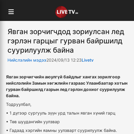
Явган зорчигчдод зориулсан лед
гэрлэн гарцыг гурван байршилд
суурилуулж байна
Нийслэлийн мэдээ
2024/09/13 12:23
Livetv
Явган зорчигчийн аюулгүй байдлыг хангах зорилгоор
нийслэлийн Замын хөгжлийн газраас Улаанбаатар хотын
гурван байршилд газрын лед гэрлэн дохиог суурилуулж
байна.
Тодруулбал,
• 1 дүгээр сургууль зүүн урд талын явган хүний гарц
• Төв шуудангийн уулзвар
• Гадаад хэргийн яамны уулзварт суурилуулж байна.