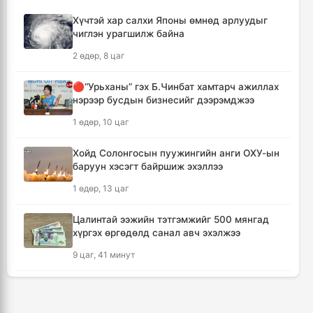
4 цаг, 34 минут
Хүчтэй хар салхи Японы өмнөд арлуудыг
чиглэн урагшилж байна
Өмнөд Солонгост хэт халууны улмаас амиа
алдсан хүний тоо 23-т хүржээ
2 өдөр, 8 цаг
4 цаг, 42 минут
🔴“Урьханы” гэх Б.Чинбат хамтарч ажиллах
нэрээр бусдын бизнесийг дээрэмджээ
Шатахуун дамлан борлуулсан хоёр
зөрчлийг илрүүлэн шалгаж байна
1 өдөр, 10 цаг
5 цаг, 8 минут
Хойд Солонгосын пуужингийн анги ОХУ-ын
баруун хэсэгт байршиж эхэллээ
Дональд Трамп АНУ-д төрсөн хүүхдэд
иргэншил олгохыг хязгаарлах шийдвэр
1 өдөр, 13 цаг
гаргав
5 цаг, 53 минут
Цалинтай ээжийн тэтгэмжийг 500 мянгад
хүргэх өргөдөлд санал авч эхэлжээ
Тайландын Дебсирин Нонтхабури
9 цаг, 41 минут
сургуульд зэвсэгт халдлага гарч есөн хүн
амиа алдлаа
КОП17 хурлын үеэр таван дүүргийн 73
6 цаг, 49 минут
цэцэрлэг, 60 сургуульд зохицуулалт хийнэ