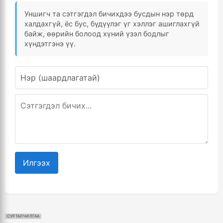
Уншигч та сэтгэгдэл бичихдээ бусдын нэр төрд
халдахгүй, ёс бус, бүдүүлэг үг хэллэг ашиглахгүй
байж, өөрийн болоод хүний үзэл бодлыг
хүндэтгэнэ үү.
Илгээх
СУРТАЛЧИЛГАА