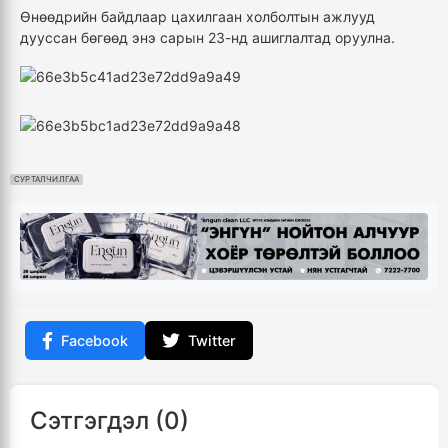
Өнөөдрийн байдлаар цахилгаан холболтын ажлууд
дууссан бөгөөд энэ сарын 23-нд ашиглалтад оруулна.
СУРТАЛЧИЛГАА
Facebook
Twitter
Сэтгэгдэл (0)