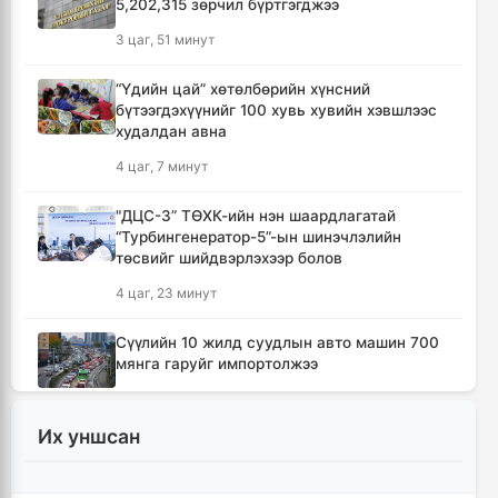
5,202,315 зөрчил бүртгэгджээ
3 цаг, 51 минут
“Үдийн цай” хөтөлбөрийн хүнсний
бүтээгдэхүүнийг 100 хувь хувийн хэвшлээс
худалдан авна
4 цаг, 7 минут
"ДЦС-3” ТӨХК-ийн нэн шаардлагатай
“Турбингенератор-5”-ын шинэчлэлийн
төсвийг шийдвэрлэхээр болов
4 цаг, 23 минут
Сүүлийн 10 жилд суудлын авто машин 700
мянга гаруйг импортолжээ
4 цаг, 27 минут
Их уншсан
Монгол Улсын гадаад валютын нөөц анх
удаа 7.9 тэрбум ам.долларт хүрлээ