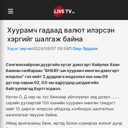
Хуурамч гадаад валют илэрсэн
хэргийг шалгаж байна
Хэрэг зөрчил
2024/09/07 09:59
П.Оюу-Эрдэнэ
Сонгинохайрхан дүүргийн нутаг дэвсгэрт байрлах Хаан
банкны салбараас "БНХАУ-ын хуурамч мөнгөн дэвсгэрт
илэрлээ" гэх нийт 2 дуудлага мэдээлэл энэ оны 09
дүгээр сарын 02, 03-ны өдрүүдэд цагдаагийн
байгууллагад бүртгэгджээ.
Иргэн О, Д нар нь тус банкаар үйлчлүүлэх үед дээрх .......
серийн дугаартай 100 юанийн хуурамч мөнгөн тэмдэгт
нийт 10 ширхэг илэрсэн үйлдэлд холбогдох шалгалтын
ажиллагааг явуулж байна.
Иймд арилжааны банк, иргэд болон хувиараа жижиг дунд