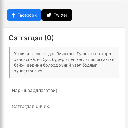
Facebook
Twitter
Сэтгэгдэл (0)
Уншигч та сэтгэгдэл бичихдээ бусдын нэр төрд
халдахгүй, ёс бус, бүдүүлэг үг хэллэг ашиглахгүй
байж, өөрийн болоод хүний үзэл бодлыг
хүндэтгэнэ үү.