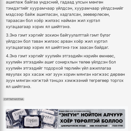
ашиглаж байгаа үндэсний, гадаад улсын мөнгөн
тэмдэгтийг хуурамчаар үйлдсэн, хуурамчаар үйлдсэнийг
мэдсээр байж ашигласан, хадгалсан, зөөвөрлөсөн,
тараасан бол хоёр жилээс найман жил хүртэл
хугацаагаар хорих ял шийтгэнэ.
3.Энэ гэмт хэргийг зохион байгуулалттай гэмт бүлэг
үйлдсэн бол таван жилээс арван хоёр жил хүртэл
хугацаагаар хорих ял шийтгэнэ гэж заасан байдаг.
4.Энэ гэмт хэргийг хуулийн этгээдийн нэрийн өмнөөс,
хуулийн этгээдийн ашиг сонирхлын төлөө үйлдсэн бол
хуулийн этгээдийг тодорхой төрлийн үйл ажиллагаа
явуулах эрх хасаж нэг зуун хорин мянган нэгжээс дөрвөн
зуун мянган нэгжтэй тэнцэх хэмжээний төгрөгөөр торгох
ял шийтгэнэ.
СУРТАЛЧИЛГАА