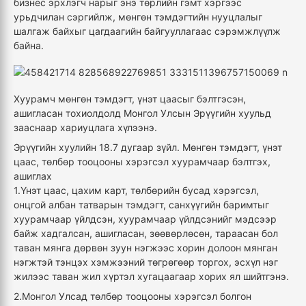
бизнес эрхлэгч нарыг энэ төрлийн гэмт хэргээс
урьдчилан сэргийлж, мөнгөн тэмдэгтийн нууцлалыг
шалгаж байхыг цагдаагийн байгууллагаас сэрэмжлүүлж
байна.
Хуурамч мөнгөн тэмдэгт, үнэт цаасыг бэлтгэсэн,
ашигласан тохиолдолд Монгол Улсын Эрүүгийн хуульд
зааснаар хариуцлага хүлээнэ.
Эрүүгийн хуулийн 18.7 дугаар зүйл. Мөнгөн тэмдэгт, үнэт
цаас, төлбөр тооцооны хэрэгсэл хуурамчаар бэлтгэх,
ашиглах
1.Үнэт цаас, цахим карт, төлбөрийн бусад хэрэгсэл,
онцгой албан татварын тэмдэгт, санхүүгийн баримтыг
хуурамчаар үйлдсэн, хуурамчаар үйлдсэнийг мэдсээр
байж хадгалсан, ашигласан, зөөвөрлөсөн, тараасан бол
таван мянга дөрвөн зуун нэгжээс хорин долоон мянган
нэгжтэй тэнцэх хэмжээний төгрөгөөр торгох, эсхүл нэг
жилээс таван жил хүртэл хугацаагаар хорих ял шийтгэнэ.
2.Монгол Улсад төлбөр тооцооны хэрэгсэл болгон