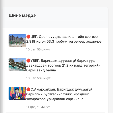
Шинэ мэдээ
🔴ЦЕГ: Орон сууцны залилангийн хэргээр
2,918 иргэн 53.3 тэрбум төгрөгөөр хохирчээ
10 цаг, 55 минут
🔴УБЕГ: Баригдаж дуусаагүй барилгууд
давхардсан тоогоор 21.2 их наяд төгрөгийн
барьцаанд байна
10 цаг, 56 минут
🔴С.Амарсайхан: Баригдаж дуусаагүй
барилгын бүртгэлийг хийж, иргэдийг
хохирохоос урьдчилан сэргийлнэ
11 цаг, 51 минут