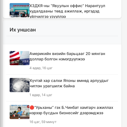
ХЗДХЯ-ны “Явуулын оффис” Нарантуул
худалдааны төвд ажиллаж, иргэдэд
үйлчилгээ үзүүллээ
11 цаг, 59 минут
Их уншсан
УИХ-ын гишүүд БНСУ-ын Үндэсний
Ассамблейн гишүүдийг хүлээн авч уулзлаа
12 цаг, 24 минут
Америкийн визийн барьцааг 20 мянган
доллар болгон нэмэгдүүлжээ
Мексикийн ТикТок-чин шууд
4 өдөр, 16 цаг
дамжуулалтын үеэр буудуулж амиа алджээ
12 цаг, 51 минут
Хүчтэй хар салхи Японы өмнөд арлуудыг
чиглэн урагшилж байна
Кумамотогийн газар хөдлөлтийн улмаас
1 өдөр, 14 цаг
амиа алдагсдын тоо 38-д хүрчээ
13 цаг, 42 минут
🔴“Урьханы” гэх Б.Чинбат хамтарч ажиллах
нэрээр бусдын бизнесийг дээрэмджээ
Төр хувийн хэвшлийн түншлэлээр нийслэлд
16 цаг, 59 минут
хэрэгжүүлэх төслийн жагсаалтад өөрчлөлт