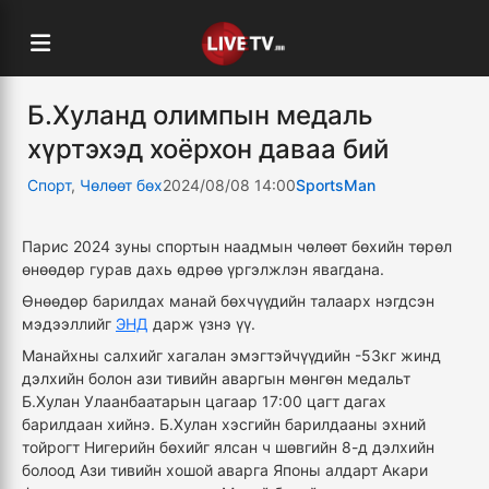
Б.Хуланд олимпын медаль
хүртэхэд хоёрхон даваа бий
Спорт
,
Чөлөөт бөх
2024/08/08 14:00
SportsMan
Парис 2024 зуны спортын наадмын чөлөөт бөхийн төрөл
өнөөдөр гурав дахь өдрөө үргэлжлэн явагдана.
Өнөөдөр барилдах манай бөхчүүдийн талаарх нэгдсэн
мэдээллийг
ЭНД
дарж үзнэ үү.
Манайхны салхийг хагалан эмэгтэйчүүдийн -53кг жинд
дэлхийн болон ази тивийн аваргын мөнгөн медальт
Б.Хулан Улаанбаатарын цагаар 17:00 цагт дагах
барилдаан хийнэ. Б.Хулан хэсгийн барилдааны эхний
тойрогт Нигерийн бөхийг ялсан ч шөвгийн 8-д дэлхийн
болоод Ази тивийн хошой аварга Японы алдарт Акари