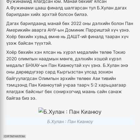
Фужинамид ялагдсан юм. Манай бөхийг ялсан
А.Фужинами цааш финалд шалгарсан тул Б.Хулан дагах
барилдаан хийх эрхтэй болсон билээ.
Дагах барилдаанд манай бөх 2022 оны дэлхийн болон Пан
Америкийн аварга АНУ-ын Доминик Парриштэй хүч үзнэ.
Хоёр бөхийн хувьд өмнө нь ДАШТ-ий финалд тааран хүч
үзэж байсан түүхтэй.
Хоёр бөхийн хэн ялсан нь хүрэл медалийн төлөө Токио
2020 олимпын наадмын мөнгө, дэлхийн хошой хүрэл
медальт БНХАУ-ын Пан Кианюутай хүч үзнэ. Б.Хулан энэ
оны дөрөвдүгээр сард Кыргызстан улсад зохион
байгуулагдсан Олимпын эрхийн төлөөх Ази тивийн
тэмцээнд Пан Кианюутай учраа таарч 5:2 харьцаагаар
ялагдаж байсныг бөх сонирхогчид маань сайн санаж
байгаа биз ээ.
Б.Хулан : Пан Кианюу
СУРТАЛЧИЛГАА