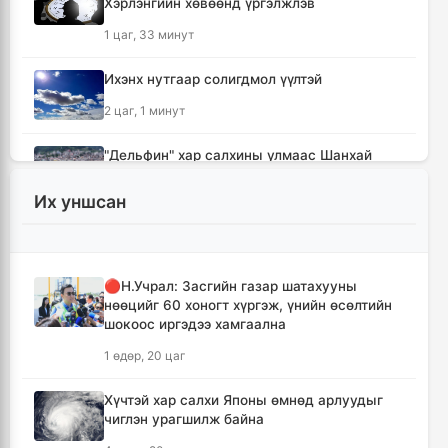
Хэрлэнгийн хөвөөнд үргэлжлэв
1 цаг, 33 минут
Ихэнх нутгаар солигдмол үүлтэй
2 цаг, 1 минут
"Дельфин" хар салхины улмаас Шанхай
хотод олон улсын 1400 орчим нислэгийг
цуцалжээ
Их уншсан
18 цаг, 45 минут
Тейлор Свифт өөрийн дуунуудыг Дональд
🔴Н.Учрал: Засгийн газар шатахууны
Трампын сурталчилгаанд ашиглахыг
нөөцийг 60 хоногт хүргэж, үнийн өсөлтийн
хориглов
шокоос иргэдээ хамгаална
19 цаг, 3 минут
1 өдөр, 20 цаг
БНАСАУ-аас ОХУ-д 50 мянган цэрэг
Хүчтэй хар салхи Японы өмнөд арлуудыг
илгээнэ
чиглэн урагшилж байна
19 цаг, 25 минут