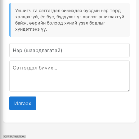
Уншигч та сэтгэгдэл бичихдээ бусдын нэр төрд
халдахгүй, ёс бус, бүдүүлэг үг хэллэг ашиглахгүй
байж, өөрийн болоод хүний үзэл бодлыг
хүндэтгэнэ үү.
Илгээх
СУРТАЛЧИЛГАА