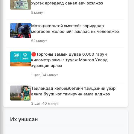
хүргэх өргөдөлд санал авч эхэлжээ
5 минут
Мотоцикильтой эмэгтэйг зориудаар
мөргөсөн жолоочийг ажлаас нь чөлөөлжээ
52 минут
🔴Торгоны замын цуваа 6.000 гаруй
километр замыг туулж Монгол Улсад
хүрэлцэн ирлээ
1 цаг, 34 минут
Тайландад хөлбөмбөгийн тэмцээний үеэр
аянга бууж нэг тамирчин амиа алджээ
3 цаг, 40 минут
"Дельфин" хар салхи Японыг чиглэн
Их уншсан
урагшилж Тоёота компани үйлдвэрүүдээ
зогсоолоо