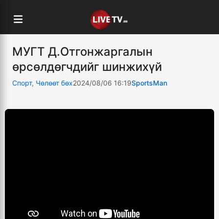
МУГТ Д.Отгонжаргалын
өрсөлдөгчдийг шинжихүй
Спорт
,
Чөлөөт бөх
2024/08/06 16:19
SportsMan