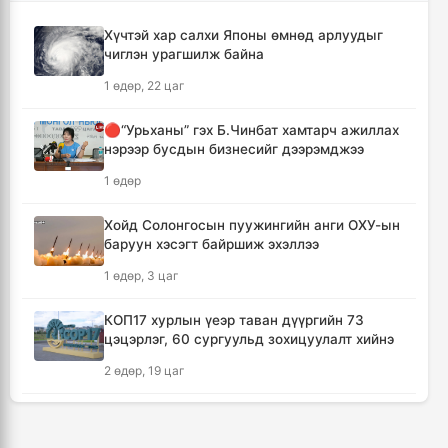
3 цаг, 54 минут
Хүчтэй хар салхи Японы өмнөд арлуудыг
чиглэн урагшилж байна
Ихэнх нутгаар солигдмол үүлтэй
1 өдөр, 22 цаг
4 цаг, 4 минут
🔴“Урьханы” гэх Б.Чинбат хамтарч ажиллах
🔴ЦЕГ: Орон сууцны залилангийн хэргээр
нэрээр бусдын бизнесийг дээрэмджээ
2,918 иргэн 53.3 тэрбум төгрөгөөр хохирчээ
1 өдөр
18 цаг, 54 минут
Хойд Солонгосын пуужингийн анги ОХУ-ын
🔴УБЕГ: Баригдаж дуусаагүй барилгууд
баруун хэсэгт байршиж эхэллээ
давхардсан тоогоор 21.2 их наяд төгрөгийн
барьцаанд байна
1 өдөр, 3 цаг
18 цаг, 55 минут
КОП17 хурлын үеэр таван дүүргийн 73
цэцэрлэг, 60 сургуульд зохицуулалт хийнэ
🔴С.Амарсайхан: Баригдаж дуусаагүй
барилгын бүртгэлийг хийж, иргэдийг
2 өдөр, 19 цаг
хохирохоос урьдчилан сэргийлнэ
19 цаг, 50 минут
ТАНИЛЦ: Наймдугаар сард олгох нийгмийн
халамжийн тэтгэвэр, тэтгэмж, хөнгөлөлт,