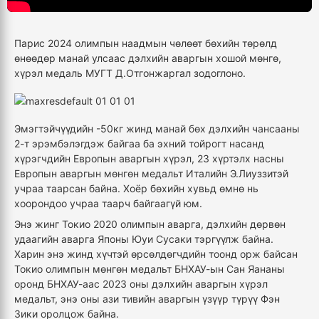
Парис 2024 олимпын наадмын чөлөөт бөхийн төрөлд
өнөөдөр манай улсаас дэлхийн аваргын хошой мөнгө,
хүрэл медаль МУГТ Д.Отгонжаргал зодоглоно.
Эмэгтэйчүүдийн -50кг жинд манай бөх дэлхийн чансааны
2-т эрэмбэлэгдэж байгаа ба эхний тойрогт насанд
хүрэгчдийн Европын аваргын хүрэл, 23 хүртэлх насны
Европын аваргын мөнгөн медальт Италийн Э.Лиуззитэй
учраа таарсан байна. Хоёр бөхийн хувьд өмнө нь
хоорондоо учраа таарч байгаагүй юм.
Энэ жинг Токио 2020 олимпын аварга, дэлхийн дөрвөн
удаагийн аварга Японы Юуи Сусаки тэргүүлж байна.
Харин энэ жинд хүчтэй өрсөлдөгчдийн тоонд орж байсан
Токио олимпын мөнгөн медальт БНХАУ-ын Сан Яананы
оронд БНХАУ-аас 2023 оны дэлхийн аваргын хүрэл
медальт, энэ оны ази тивийн аваргын үзүүр түрүү Фэн
Зики оролцож байна.