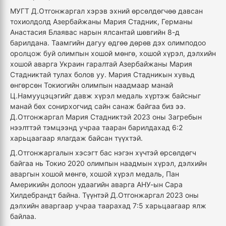
МУГТ Д.Отгонжаргал хэрэв эхний өрсөлдөгчөө давсан
тохиолдолд Азербайжаны Мария Стадник, Германы
Анастасия Блаявас нарын ялсантай шөвгийн 8-д
барилдана. Таамгийн дагуу өдгөө дөрөв дэх олимподоо
оролцож буй олимпын хошой мөнгө, хошой хүрэл, дэлхийн
хошой аварга Украин гаралтай Азербайжаны Мария
Стадниктай тулах болов уу. Мария Стадникын хувьд
өнгөрсөн Токиогийн олимпын наадмаар манай
Ц.Намууцэцэгийг давж хүрэл медаль хүртэж байсныг
манай бөх сонирхогчид сайн санаж байгаа биз ээ.
Д.Отгонжаргал Мария Стадниктэй 2023 оны Загребын
нээлттэй тэмцээнд учраа тааран барилдахад 6:2
харьцаагаар ялагдаж байсан түүхтэй.
Д.Отгонжаргалын хэсэгт бас нэгэн хүчтэй өрсөлдөгч
байгаа нь Токио 2020 олимпын наадмын хүрэл, дэлхийн
аваргын хошой мөнгө, хошой хүрэл медаль, Пан
Америкийн долоон удаагийн аварга АНУ-ын Сара
Хилдебрандт байна. Түүнтэй Д.Отгонжаргал 2023 оны
дэлхийн аваргаар учраа таарахад 7:5 харьцаагаар ялж
байлаа.