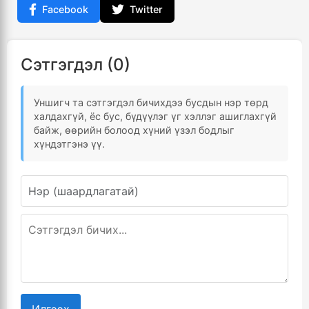
Facebook
Twitter
Сэтгэгдэл (0)
Уншигч та сэтгэгдэл бичихдээ бусдын нэр төрд
халдахгүй, ёс бус, бүдүүлэг үг хэллэг ашиглахгүй
байж, өөрийн болоод хүний үзэл бодлыг
хүндэтгэнэ үү.