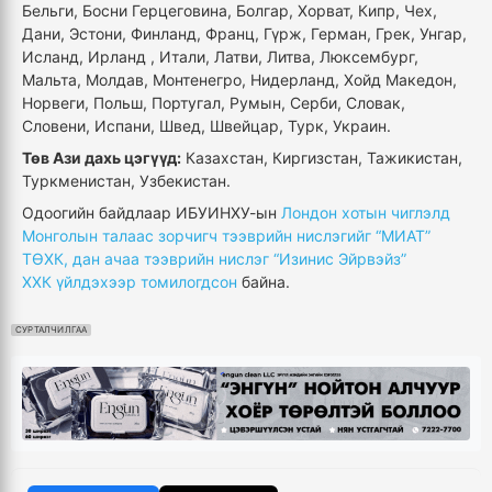
Бельги, Босни Герцеговина, Болгар, Хорват, Кипр, Чех,
Дани, Эстони, Финланд, Франц, Гүрж, Герман, Грек, Унгар,
Исланд, Ирланд , Итали, Латви, Литва, Люксембург,
Мальта, Молдав, Монтенегро, Нидерланд, Хойд Македон,
Норвеги, Польш, Португал, Румын, Серби, Словак,
Словени, Испани, Швед, Швейцар, Турк, Украин.
Төв Ази дахь цэгүүд:
Казахстан, Киргизстан, Тажикистан,
Туркменистан, Узбекистан.
Одоогийн байдлаар ИБУИНХУ-ын
Лондон хотын чиглэлд
Монголын талаас зорчигч тээврийн нислэгийг “МИАТ”
ТӨХК, дан ачаа тээврийн нислэг “Изинис Эйрвэйз”
ХХК үйлдэхээр томилогдсон
байна.
СУРТАЛЧИЛГАА