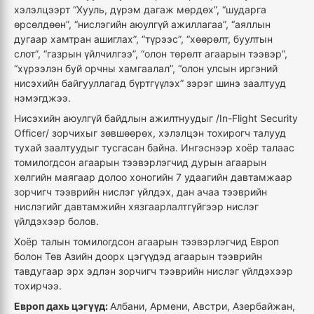
хэлэлцээрт “Хууль, дүрэм дагаж мөрдөх”, “шударга
өрсөлдөөн”, “нислэгийн аюулгүй ажиллагаа”, “аяллын
дугаар хамтран ашиглах”, “түрээс”, “хөөрөлт, буултын
слот”, “газрын үйлчилгээ”, “олон төрөлт агаарын тээвэр”,
“хүрээлэн буй орчны хамгаалал”, “олон улсын иргэний
нисэхийн байгууллагад бүртгүүлэх” зэрэг шинэ заалтууд
нэмэгджээ.
Нисэхийн аюулгүй байдлын ажилтнуудыг /In-Flight Security
Officer/ зорчихыг зөвшөөрөх, хэлэлцэн тохирогч талууд
тухай заалтуудыг тусгасан байна. Ингэснээр хоёр талаас
томилогдсон агаарын тээвэрлэгчид дурын агаарын
хөлгийн маягаар долоо хоногийн 7 удаагийн давтамжаар
зорчигч тээврийн нислэг үйлдэх, дан ачаа тээврийн
нислэгийг давтамжийн хязгаарлалтгүйгээр нислэг
үйлдэхээр болов.
Хоёр талын томилогдсон агаарын тээвэрлэгчид Европ
болон Төв Азийн доорх цэгүүдэд агаарын тээврийн
тавдугаар эрх эдлэн зорчигч тээврийн нислэг үйлдэхээр
тохирчээ.
Европ дахь цэгүүд:
Албани, Армени, Австри, Азербайжан,