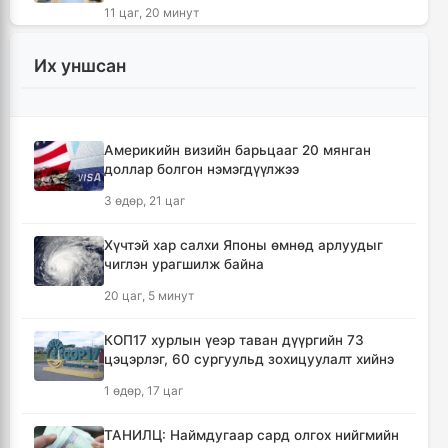
11 цаг, 20 минут
АНУ-ын Элчин сайдын яам нэн
Их уншсан
шаардлагагүй бол Монгол Улс руу аялахгүй
байхыг иргэддээ зөвлөжээ
16 цаг, 32 минут
Америкийн визийн барьцааг 20 мянган
доллар болгон нэмэгдүүлжээ
Зүүн Азийн эрэгтэйчүүдийн волейболын
аварга шалгаруулах тэмцээн эхэллээ
3 өдөр, 21 цаг
17 цаг, 7 минут
Хүчтэй хар салхи Японы өмнөд арлуудыг
чиглэн урагшилж байна
🔴 ЗГ: Иргэд, ААН-үүд бензин, шатахууныг
хүссэн хэмжээгээрээ улсын хилээр оруулж
20 цаг, 5 минут
ирэх боломжтой
19 цаг, 21 минут
КОП17 хурлын үеэр таван дүүргийн 73
цэцэрлэг, 60 сургуульд зохицуулалт хийнэ
Хүчтэй хар салхи Японы өмнөд арлуудыг
1 өдөр, 17 цаг
чиглэн урагшилж байна
20 цаг, 5 минут
ТАНИЛЦ: Наймдугаар сард олгох нийгмийн