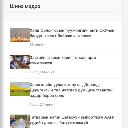
Шинэ мэдээ
Хойд Солонгосын пуужингийн анги ОХУ-ын
баруун хэсэгт байршиж эхэллээ
58 минут
Засгийн газрын хоригт орсон арга
хэмжээнүүд
1 цаг, 11 минут
Хөвсгөлийн уулархаг нутаг, Дорнод-
Дарьгангын тал нутгаар дуу цахилгаантай
аадар бороо орно
1 цаг, 27 минут
Татварын өртэй шатахуун импортлогч ААН-
үүдийн дансыг битүүмжлэхгүй