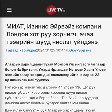
МИАТ, Изинис Эйрвэйз компани
Лондон хот руу зорчигч, ачаа
тээврийн шууд нислэг үйлдэнэ
Гадаад харилцаа
2024/01/25 10:44
П.Оюу-Эрдэнэ
Агаарын харилцааны тухай Монгол Улсын Засгийн газар
болон Их Британи, Умард Ирландын Нэгдсэн Хаант Улсын
засгийн газар хоорондын хэлэлцээрийг энэ сарын 23-
нд шинэчлэн байгуулжээ.
Ингэснээр манай улс дэлхийн 44 улсын 130 цэг рүү
нислэг үйлдэх, хоёр орны хооронд шууд нислэг
гүйцэтгэхээс гадна Европ болон Төв Азийн орнуудаар
дамжин нисэх боломж бүрдэж байгаа юм байна.
Шинэчлэн байгуулж буй Агаарын харилцааны тухай