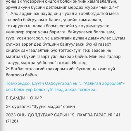
усны эх үүсвэрийн онцгой болон энгийн хамгаалалтын,
эрүүл ахуйн бүсийн дэглэмийг мөрдөх журам"-ын 2.4-т
"...Улс ардын аж ахуйд онц чухал ач холбогдолтой мега
төслийн байгууламж барих, үерийн хамгаалалт,
тохируулгын далан боомт, үерийн ус хуримтлуулах
нөөцлүүр зэрэг усны барилга, байгууламж болон зам,
гүүр, усан зогсоол, ус цахилгаан дулаан дамжуулах шугам
сүлжээ зэрэг дэд бүтцийн байгууламж бүхий газарт
онцгой хамгаалалтын бүс тогтоохгүй" гэж заасан нь
маргаан бүхий газарт үйлчлэхээр байна. Мөн энэ талаар
талууд маргаагүй болно" гэжээ. Ингээд
Ж.Батбаясгалангийн захирамжийг бүхэлд нь хүчингүй
болгосон байна.
Товчхондоо, Шүүгч О.Оюунгэрэл нь "..."Авлигал хороолол"-
оос болж үер болохгүй" гээд алхаа тогшжээ.
Б.ДАМДИН-ОЧИР
Эх сурвалж: “Зууны мэдээ” сонин
2023 ОНЫ ДОЛДУГААР САРЫН 19. ЛХАГВА ГАРАГ. № 141
(7126)