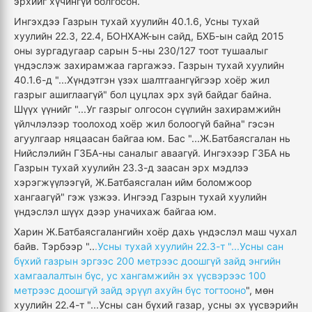
эрхийг хүчингүй болгосон.
Ингэхдээ Газрын тухай хуулийн 40.1.6, Усны тухай
хуулийн 22.3, 22.4, БОНХАЖ-ын сайд, БХБ-ын сайд 2015
оны зургадугаар сарын 5-ны 230/127 тоот тушаалыг
үндэслэж захирамжаа гаргажээ. Газрын тухай хуулийн
40.1.6-д "...Хүндэтгэн үзэх шалтгаангүйгээр хоёр жил
газрыг ашиглаагүй" бол цуцлах эрх зүй байдаг байна.
Шүүх үүнийг "...Уг газрыг олгосон сүүлийн захирамжийн
үйлчлэлээр тоолоход хоёр жил болоогүй байна" гэсэн
агуулгаар няцаасан байгаа юм. Бас "...Ж.Батбаясгалан нь
Нийслэлийн ГЗБА-ны саналыг аваагүй. Ингэхээр ГЗБА нь
Газрын тухай хуулийн 23.3-д заасан эрх мэдлээ
хэрэгжүүлээгүй, Ж.Батбаясгалан ийм боломжоор
хангаагүй" гэж үзжээ. Ингээд Газрын тухай хуулийн
үндэслэл шүүх дээр уначихаж байгаа юм.
Харин Ж.Батбаясгалангийн хоёр дахь үндэслэл маш чухал
байв. Тэрбээр "..
.Усны тухай хуулийн 22.3-т "...Усны сан
бүхий газрын эргээс 200 метрээс доошгүй зайд энгийн
хамгаалалтын бүс, ус хангамжийн эх үүсвэрээс 100
метрээс доошгүй зайд эрүүл ахуйн бүс тогтооно
", мөн
хуулийн 22.4-т "...Усны сан бүхий газар, усны эх үүсвэрийн