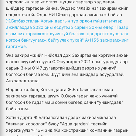
хорооллын газрыг олгох, цуцлах зэргээр хэд хэдэн
шийдвэр гаргасан байна. Эндээс гялайх нэг захирамжийг
онцлох ёстой. Одоо НИТХ-ын даргаар ажиллаж байгаа
Ж.Батбаясгалан Хотын даргын түр орлон гүйцэтгэгчээр
ажиллахдаа 2020 оны есдүгээр сарын 30-ны өдөр "Газар
эзэмших гэрчилгээг хүчингүй болгож, цэцэрлэгт хүрээлэн
ногоон байгууламж байгуулах тухай" А/1155 захирамжийг
гаргажээ.
Энэ захирамжийг Нийслэл дэх Захиргааны хэргийн анхан
шатны шүүхийн шүүгч О.Оюунгэрэл 2021 оны гуравдугаар
сарын 3-ны 0147 дугаартай шийдвэрээрээ хүчингүй
болгосон байгаа юм. Шүүгчийн энэ шийдвэр асуудалтай.
Анхаарал татна.
Өөрөөр хэлбэл, Хотын дарга Ж.Батбаясгалан ямар
захирамж гаргаад, шүүгч О.Оюунгэрэл яаж хүчингүй
болгосон бэ гэдэг маш сонин бөгөөд хачин "уншигдаад"
байгаа юм.
Хотын дарга Ж.Батбаясгалан дээрх захирамжаараа
"Авлигал хороолол" буюу "Aqua garden" төслийг
хэрэгжүүлэгч "Эм энд Жи констракшн" компанийн газрын