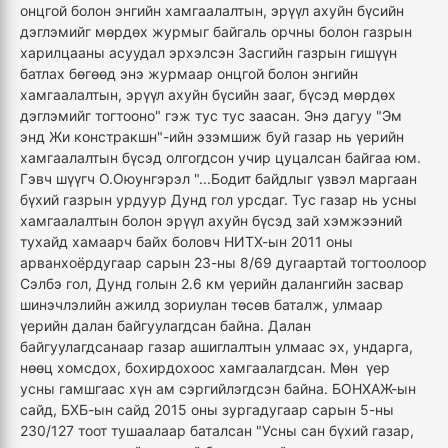
онцгой болон энгийн хамгаалалтын, эрүүл ахуйн бүсийн
дэглэмийг мөрдөх журмыг байгаль орчны болон газрын
харилцааны асуудал эрхэлсэн Засгийн газрын гишүүн
батлах бөгөөд энэ журмаар онцгой болон энгийн
хамгаалалтын, эрүүл ахуйн бүсийн зааг, бүсэд мөрдөх
дэглэмийг тогтооно" гэж тус тус заасан. Энэ дагуу "Эм
энд Жи констракшн"-ийн эзэмшиж буй газар нь үерийн
хамгаалалтын бүсэд олгогдсон учир цуцалсан байгаа юм.
Гэвч шүүгч О.Оюунгэрэл "...Бодит байдлыг үзвэл маргаан
бүхий газрын урдуур Дунд гол урсдаг. Тус газар нь усны
хамгаалалтын болон эрүүл ахуйн бүсэд зай хэмжээний
тухайд хамаарч байх боловч НИТХ-ын 2011 оны
арванхоёрдугаар сарын 23-ны 8/69 дугаартай тогтоолоор
Сэлбэ гол, Дунд голын 2.6 км үерийн далангийн засвар
шинэчлэлийн ажилд зориулан төсөв баталж, улмаар
үерийн далан байгуулагдсан байна. Далан
байгуулагдсанаар газар ашиглалтын улмаас эх, ундарга,
нөөц хомсдох, бохирдохоос хамгаалагдсан. Мөн үер
усны гамшгаас хүн ам сэргийлэгдсэн байна. БОНХАЖ-ын
сайд, БХБ-ын сайд 2015 оны зургадугаар сарын 5-ны
230/127 тоот тушаалаар баталсан "Усны сан бүхий газар,