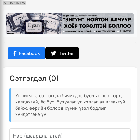
СУРТАЛЧИЛГАА
Facebook
Twitter
Сэтгэгдэл (0)
Уншигч та сэтгэгдэл бичихдээ бусдын нэр төрд
халдахгүй, ёс бус, бүдүүлэг үг хэллэг ашиглахгүй
байж, өөрийн болоод хүний үзэл бодлыг
хүндэтгэнэ үү.