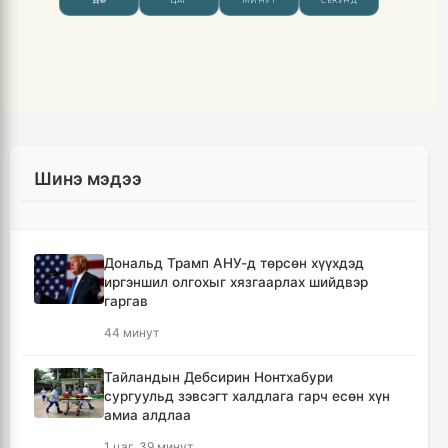
Шинэ мэдээ
Дональд Трамп АНУ-д төрсөн хүүхдэд
иргэншил олгохыг хязгаарлах шийдвэр
гаргав
44 минут
Тайландын Дебсирин Нонтхабури
сургуульд зэвсэгт халдлага гарч есөн хүн
амиа алдлаа
1 цаг, 39 минут