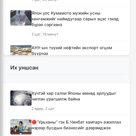
Япон улс Кумамото мужийн усны
хангамжийг наймдугаар сарын эцэс гэхэд
бүрэн сэргээнэ
2 цаг, 19 минут
АНУ-ын түүхий нефтийн экспорт огцом
буурчээ
2 цаг, 36 минут
Их уншсан
Б.Пүрэвдагва: Найман салбарын 103
үйлчилгээний бүртгэлийг цуцалснаар
бизнес эрхлэхэд таатай нөхцөл бүрдэнэ
Хүчтэй хар салхи Японы өмнөд арлуудыг
2 цаг, 57 минут
чиглэн урагшилж байна
2 өдөр, 3 цаг
Лимитгүй АИ-92 автобензин олгосон ШТС-
уудад торгууль ногдуулна
🔴“Урьханы” гэх Б.Чинбат хамтарч ажиллах
4 цаг, 22 минут
нэрээр бусдын бизнесийг дээрэмджээ