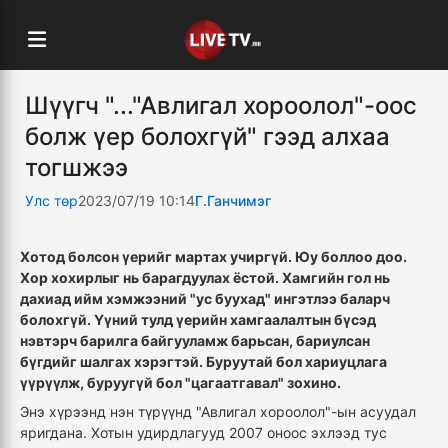
Шүүгч "..."Авлигал хороолол"-оос
болж үер болохгүй" гээд алхаа
тогшжээ
Улс төр
2023/07/19 10:14
Г.Ганчимэг
Хотод болсон үерийг мартах учиргүй. Юу боллоо доо.
Хор хохирлыг нь барагдуулах ёстой. Хамгийн гол нь
дахиад ийм хэмжээний "ус буухад" ингэтлээ баларч
болохгүй. Үүний тулд үерийн хамгаалалтын бүсэд
нэвтэрч барилга байгууламж барьсан, бариулсан
бүгдийг шалгах хэрэгтэй. Буруутай бол хариуцлага
үүрүүлж, буруугүй бол "цагаатгавал" зохино.
Энэ хүрээнд нэн түрүүнд "Авлигал хороолол"-ын асуудал
яригдана. Хотын удирдлагууд 2007 оноос эхлээд тус