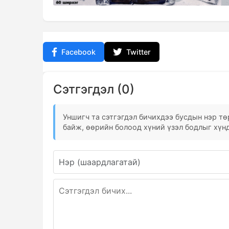
Facebook
Twitter
Сэтгэгдэл (0)
Уншигч та сэтгэгдэл бичихдээ бусдын нэр төр
байж, өөрийн болоод хүний үзэл бодлыг хүнд