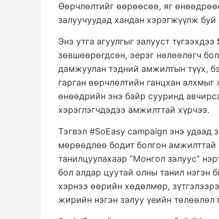
Өөрчлөлтийг өөрөөсөө, яг өнөөдрөөс
залуучуудад хандан хэрэгжүүлж буй 
Энэ утга агуулгыг залууст түгээхдээ
зөвшөөрөгдсөн, эерэг нөлөөлөгч бол
дамжуулан тэдний амжилтын түүх, бэ
гарган өөрчлөлтийн ганцхан алхмыг 
өнөөдрийн энэ байр сууринд авчирса
хэрэглэгчдэдээ амжилттай хүрчээ.
Тэгвэл #SoEasy campaign энэ удаад 
мөрөөдлөө бодит болгон амжилттай 
танилцуулахаар “Монгол залуус” нэр
бол алдар цуутай олны танил нэгэн б
хэрнээ өөрийн хөдөлмөр, зүтгэлээрэ
жирийн нэгэн залуу үеийн төлөөлөл 