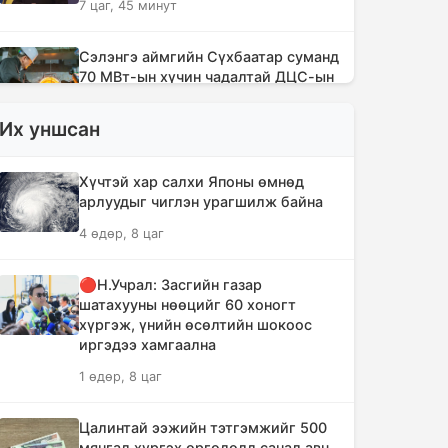
7 цаг, 45 минут
Сэлэнгэ аймгийн Сүхбаатар суманд
70 МВт-ын хүчин чадалтай ДЦС-ын
галыг асаалаа
Их уншсан
9 цаг, 16 минут
Иран Оман улстай тээврийн
Хүчтэй хар салхи Японы өмнөд
чиглэлээр тохиролцоонд хүрсэн ч
арлуудыг чиглэн урагшилж байна
Ормузын хоолойг нээхгүй гэв
4 өдөр, 8 цаг
13 цаг
🔴Н.Учрал: Засгийн газар
Канадын Британийн Колумб мужид
шатахууны нөөцийг 60 хоногт
ойн түймрийн улмаас онц байдал
хүргэж, үнийн өсөлтийн шокоос
зарлав
иргэдээ хамгаална
13 цаг, 31 минут
1 өдөр, 8 цаг
Төвийн аймгуудын ихэнх нутгаар
Цалинтай ээжийн тэтгэмжийг 500
дуу цахилгаантай аадар бороо
мянгад хүргэх өргөдөлд санал авч