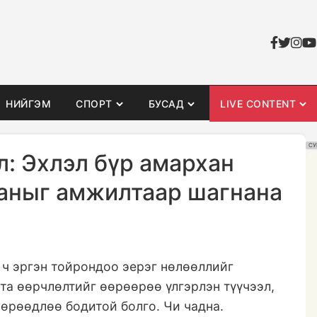
НИЙГЭМ
СПОРТ
БУСАД
LIVE CONTENT
СУ
л: Эхлэл бүр амархан
 таныг амжилтаар шагнана
 ч эргэн тойрондоо эерэг нөлөөллийг
 та өөрчлөлтийг өөрөөрөө үлгэрлэн түүчээл,
мөрөөдлөө бодитой болго. Чи чадна.