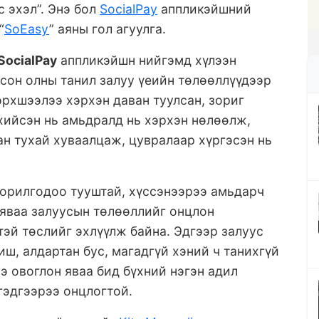
 эхэл”. Энэ бол
SocialPay
аппликэйшний
“
SoEasy
” аяны гол агуулга.
SocialPay
аппликэйшн нийгэмд хүлээн
сон олны танил залуу үеийн төлөөллүүдээр
рхшээлээ хэрхэн даван туулсан, зориг
хийсэн нь амьдралд нь хэрхэн нөлөөлж,
н тухай хуваалцаж, цувралаар хүргэсэн нь
зорилгодоо тууштай, хүссэнээрээ амьдарч
яваа залуусын төлөөллийг онцлон
тэй төслийг эхлүүлж байна. Эдгээр залуус
иш, алдартан бус, магадгүй хэний ч танихгүй
э овоглон яваа бид бүхний нэгэн адил
гэдгээрээ онцлогтой.