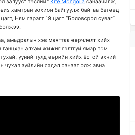
ол залуус” төслийг
Kite Mongolia
санаачилж,
левиз хамтран зохион байгуулж байгаа бөгөөд
цагт, Ням гарагт 19 цагт “Боловсрол суваг”
 болжээ.
а, амьдралын хэв маягтаа өөрчлөлт хийх
н ганцхан алхам жижиг гэлтгүй ямар том
тухай, үүний тулд өөрийн хийх ёстой эхний
он чухал зүйлийн сэдэл санааг олж авна