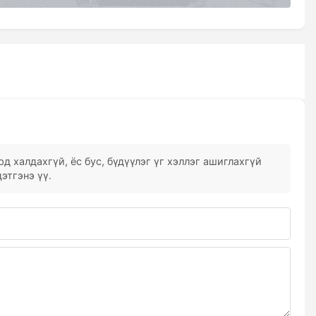
д халдахгүй, ёс бус, бүдүүлэг үг хэллэг ашиглахгүй
этгэнэ үү.