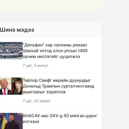
Шинэ мэдээ
"Дельфин" хар салхины улмаас
Шанхай хотод олон улсын 1400
орчим нислэгийг цуцалжээ
7 цаг, 5 минут
Тейлор Свифт өөрийн дуунуудыг
Дональд Трампын сурталчилгаанд
ашиглахыг хориглов
7 цаг, 23 минут
БНАСАУ-аас ОХУ-д 50 мянган цэрэг
илгээнэ