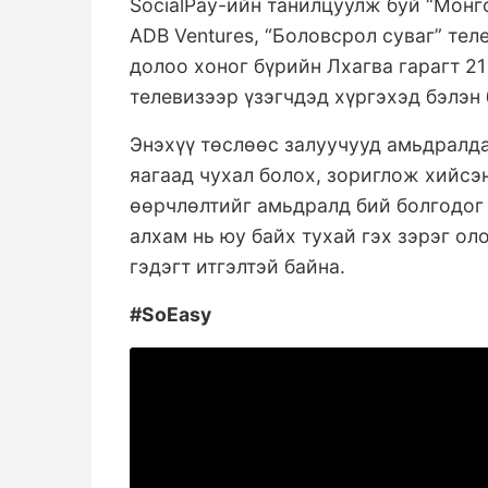
SocialPay-ийн танилцуулж буй “Монг
ADB Ventures, “Боловсрол суваг” те
долоо хоног бүрийн Лхагва гарагт 21 
телевизээр үзэгчдэд хүргэхэд бэлэн
Энэхүү төслөөс залуучууд амьдралда
яагаад чухал болох, зориглож хийсэ
өөрчлөлтийг амьдралд бий болгодог 
алхам нь юу байх тухай гэх зэрэг ол
гэдэгт итгэлтэй байна.
#SoEasy