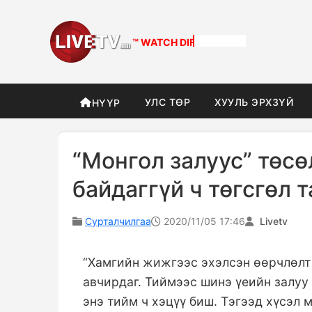
™ WATCH
DIFFERENT
УЛС ТӨР
ХУУЛЬ ЭРХЗҮЙ
НҮҮР
“Монгол залуус” төсө
байдаггүй ч төгсгөл
Сурталчилгаа
2020/11/05 17:46
Livetv
“Хамгийн жижгээс эхэлсэн өөрчлөлт
авчирдаг. Тиймээс шинэ үеийн залуу
энэ тийм ч хэцүү биш. Тэгээд хүсэл 