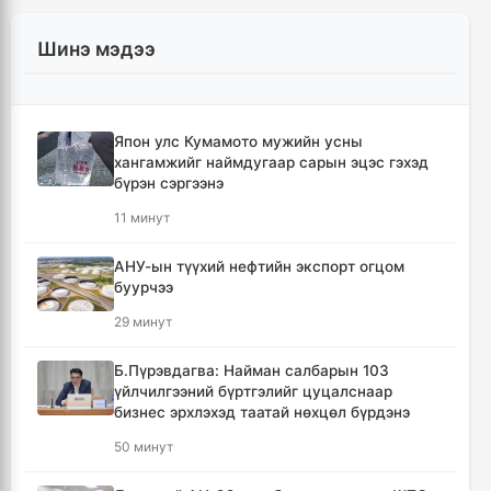
Шинэ мэдээ
Япон улс Кумамото мужийн усны
хангамжийг наймдугаар сарын эцэс гэхэд
бүрэн сэргээнэ
11 минут
АНУ-ын түүхий нефтийн экспорт огцом
буурчээ
29 минут
Б.Пүрэвдагва: Найман салбарын 103
үйлчилгээний бүртгэлийг цуцалснаар
бизнес эрхлэхэд таатай нөхцөл бүрдэнэ
50 минут