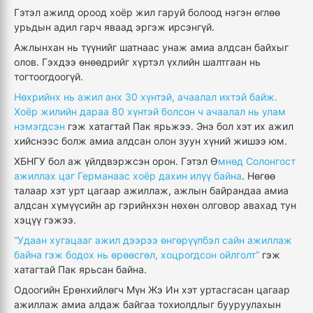
Гэтэл ажилд ороод хоёр жил гаруй болоод нэгэн өглөө
урьдын адил гарч яваад эргэж ирсэнгүй.
Ажлынхан нь түүнийг шатнаас унаж амиа алдсан байхыг
олов. Гэхдээ өнөөдрийг хүртэл үхлийн шалтгаан нь
тогтоогдоогүй.
Нөхрийнх нь ажил анх 30 хүнтэй, ачаалал ихтэй байж.
Хоёр жилийн дараа 80 хүнтэй болсон ч ачаалал нь улам
нэмэгдсэн
гэж хатагтай Пак ярьжээ. Энэ бол хэт их ажил
хийснээс болж амиа алдсан олон зуун хүний жишээ юм.
ХБНГУ бол аж үйлдвэржсэн орон. Гэтэл Ө
мнөд Солонгост
ажиллах цаг Германаас хоёр дахин илүү байна
. Нөгөө
талаар хэт урт цагаар ажиллаж, ажлын байрандаа амиа
алдсан хүмүүсийн ар гэрийнхэн нөхөн олговор авахад тун
хэцүү гэжээ.
“Удаан хугацааг ажил дээрээ өнгөрүүлбэл сайн ажиллаж
байна гэж бодох нь өрөөсгөл, хоцрогдсон ойлголт”
гэж
хатагтай Пак ярьсан байна.
Одоогийн Ерөнхийлөгч Мүн Жэ Ин хэт уртасгасан цагаар
ажиллаж амиа алдаж байгаа тохиолдлыг бууруулахын