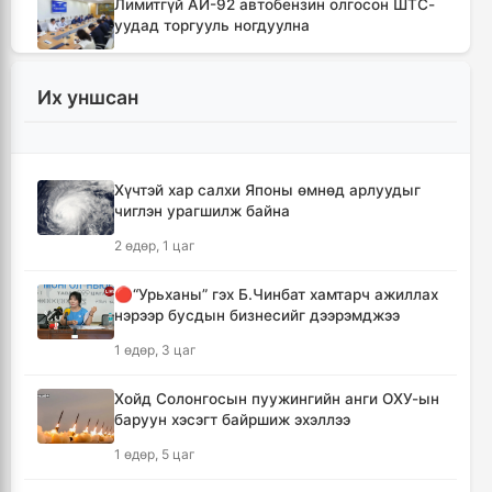
Лимитгүй АИ-92 автобензин олгосон ШТС-
уудад торгууль ногдуулна
2 цаг, 15 минут
Их уншсан
Цалинтай ээжийн тэтгэмжийг 500 мянгад
хүргэх өргөдөлд санал авч эхэлжээ
2 цаг, 24 минут
Хүчтэй хар салхи Японы өмнөд арлуудыг
чиглэн урагшилж байна
Мотоцикильтой эмэгтэйг зориудаар
мөргөсөн жолоочийг ажлаас нь чөлөөлжээ
2 өдөр, 1 цаг
3 цаг, 11 минут
🔴“Урьханы” гэх Б.Чинбат хамтарч ажиллах
нэрээр бусдын бизнесийг дээрэмджээ
🔴Торгоны замын цуваа 6.000 гаруй
километр замыг туулж Монгол Улсад
1 өдөр, 3 цаг
хүрэлцэн ирлээ
3 цаг, 53 минут
Хойд Солонгосын пуужингийн анги ОХУ-ын
баруун хэсэгт байршиж эхэллээ
Тайландад хөлбөмбөгийн тэмцээний үеэр
1 өдөр, 5 цаг
аянга бууж нэг тамирчин амиа алджээ