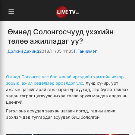
Өмнөд Солонгосчууд үхэхийн
төлөө ажилладаг уу?
Дэлхий дахинд
2018/11/05 11:35
Г.Ганчимэг
Өмнөд Солонгос улс бол манай иргэдийн хамгийн ихээр
зорьж, ажил хөдөлмөр эрхэлдэг улс
. Хүнд хүчир, урт
ажлын цагийг арай гэж баран үр хүүхэд, гэр бүлээ тэжээх
хэдэн төгрөг цуглуулсныхаа төлөө эрүүл мэндээ алдах нь
цөөнгүй.
Гэтэл энэ асуудал зөвхөн цагаач иргэд, гадны ажил
эрхлэгчдэд тулгардаг асуудал биш бололтой.