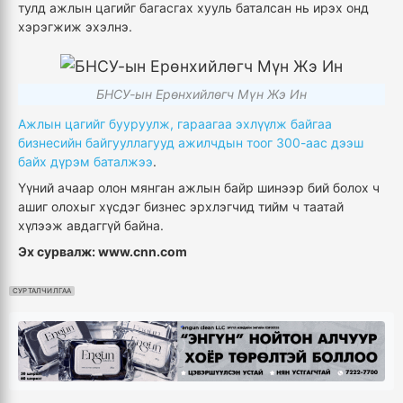
тулд ажлын цагийг багасгах хууль баталсан нь ирэх онд
хэрэгжиж эхэлнэ.
БНСУ-ын Ерөнхийлөгч Мүн Жэ Ин
Ажлын цагийг бууруулж, гараагаа эхлүүлж байгаа
бизнесийн байгууллагууд ажилчдын тоог 300-аас дээш
байх дүрэм баталжээ
.
Үүний ачаар олон мянган ажлын байр шинээр бий болох ч
ашиг олохыг хүсдэг бизнес эрхлэгчид тийм ч таатай
хүлээж авдаггүй байна.
Эх сурвалж: www.cnn.com
СУРТАЛЧИЛГАА