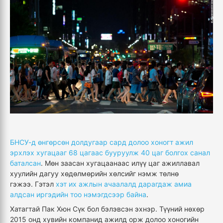
БНСУ-д өнгөрсөн долдугаар сард долоо хоногт ажил
эрхлэх хугацааг 68 цагаас бууруулж 40 цаг болгох санал
баталсан
. Мөн заасан хугацаанаас илүү цаг ажиллавал
хуулийн дагуу хөдөлмөрийн хөлсийг нэмж төлнө
гэжээ. Гэтэл
хэт их ажлын ачаалалд дарагдаж амиа
алдсан иргэдийн тоо нэмэгдсээр байна
.
Хатагтай Пак Хюн Сүк бол бэлэвсэн эхнэр. Түүний нөхөр
2015 онд хувийн компанид ажилд орж долоо хоногийн