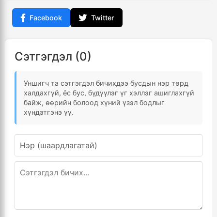
Facebook
Twitter
Сэтгэгдэл (0)
Уншигч та сэтгэгдэл бичихдээ бусдын нэр төрд
халдахгүй, ёс бус, бүдүүлэг үг хэллэг ашиглахгүй
байж, өөрийн болоод хүний үзэл бодлыг
хүндэтгэнэ үү.