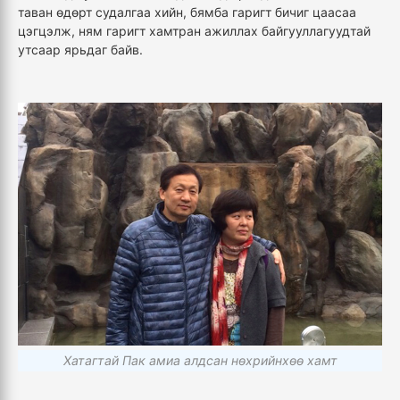
таван өдөрт судалгаа хийн, бямба гаригт бичиг цаасаа
цэгцэлж, ням гаригт хамтран ажиллах байгууллагуудтай
утсаар ярьдаг байв.
Хатагтай Пак амиа алдсан нөхрийнхөө хамт