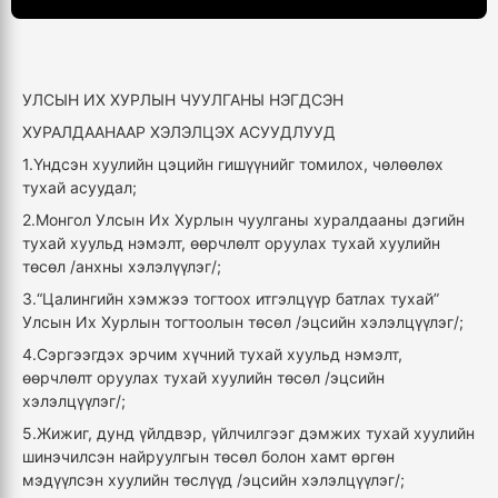
УЛСЫН ИХ ХУРЛЫН ЧУУЛГАНЫ НЭГДСЭН
ХУРАЛДААНААР ХЭЛЭЛЦЭХ АСУУДЛУУД
1.Үндсэн хуулийн цэцийн гишүүнийг томилох, чөлөөлөх
тухай асуудал;
2.Монгол Улсын Их Хурлын чуулганы хуралдааны дэгийн
тухай хуульд нэмэлт, өөрчлөлт оруулах тухай хуулийн
төсөл /анхны хэлэлүүлэг/;
3.“Цалингийн хэмжээ тогтоох итгэлцүүр батлах тухай”
Улсын Их Хурлын тогтоолын төсөл /эцсийн хэлэлцүүлэг/;
4.Сэргээгдэх эрчим хүчний тухай хуульд нэмэлт,
өөрчлөлт оруулах тухай хуулийн төсөл /эцсийн
хэлэлцүүлэг/;
5.Жижиг, дунд үйлдвэр, үйлчилгээг дэмжих тухай хуулийн
шинэчилсэн найруулгын төсөл болон хамт өргөн
мэдүүлсэн хуулийн төслүүд /эцсийн хэлэлцүүлэг/;