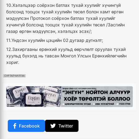
10.Хэлэлцээр соёрхон батлах тухай хуулийг хүчингүй
болсонд тооцох тухай хуулийн төсөл болон хамт өргөн
мэдүүлсэн Протокол соёрхон батлах тухай хуулийг
хүчингүй болсонд тооцох тухай хуулийн төсөл /Засгийн
газар өргөн мэдүүлсэн, хэлэлцэх эсэх/;
11.Үндсэн хуулийн цэцийн 02 дугаар дүгнэлт;
12.Захиргааны ерөнхий хуульд өөрчлөлт оруулах тухай
хуульд бүхэлд нь тавсан Монгол Улсын Ерөнхийлөгчийн
хориг.
СУРТАЛЧИЛГАА
Facebook
Twitter