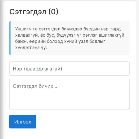
Сэтгэгдэл (0)
Уншигч та сэтгэгдэл бичихдээ бусдын нэр төрд
халдахгүй, ёс бус, бүдүүлэг үг хэллэг ашиглахгүй
байж, өөрийн болоод хүний үзэл бодлыг
хүндэтгэнэ үү.
Илгээх