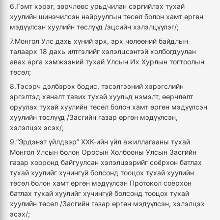
6.Гэмт хэрэг, зөрчлөөс урьдчилан сэргийлэх тухай
хуулийн шинэчилсэн найруулгын төсөл болон хамт өргөн
мэдүүлсэн хуулийн төслүүд /эцсийн хэлэлцүүлэг/;
7.Монгол Улс дахь хүний эрх, эрх чөлөөний байдлын
талаарх 18 дахь илтгэлийг хэлэлцсэнтэй холбогдуулан
авах арга хэмжээний тухай Улсын Их Хурлын тогтоолын
төсөл;
8.Тэсэрч дэлбэрэх бодис, тэсэлгээний хэрэгслийн
эргэлтэд хяналт тавих тухай хуульд нэмэлт, өөрчлөлт
оруулах тухай хуулийн төсөл болон хамт өргөн мэдүүлсэн
хуулийн төслүүд /Засгийн газар өргөн мэдүүлсэн,
хэлэлцэх эсэх/;
9.“Эрдэнэт үйлдвэр” ХХК-ийн үйл ажиллагааны тухай
Монгол Улсын болон Оросын Холбооны Улсын Засгийн
газар хооронд байгуулсан хэлэлцээрийг соёрхон батлах
тухай хуулийг хүчингүй болсонд тооцох тухай хуулийн
төсөл болон хамт өргөн мэдүүлсэн Протокол соёрхон
батлах тухай хуулийг хүчингүй болсонд тооцох тухай
хуулийн төсөл /Засгийн газар өргөн мэдүүлсэн, хэлэлцэх
эсэх/;