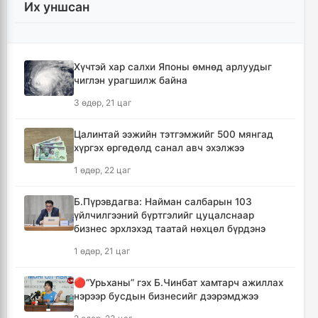
Их уншсан
🔴Улсын ахлах засуул Т.Хэнбатад
хүндэтгэл үзүүлж, 10 сая төгрөг бэлэглэлээ
13 цаг, 57 минут
Хүчтэй хар салхи Японы өмнөд арлуудыг
чиглэн урагшилж байна
🔴Сэлэнгэ аймгийн “Таван хан” дэвжээний
бөхчүүдэд УИХ-ын гишүүн Б.Ундрамын гэр
3 өдөр, 21 цаг
бүл хүндэтгэл үзүүлж ₮100 саяыг
гардууллаа
Цалинтай ээжийн тэтгэмжийг 500 мянгад
15 цаг, 9 минут
хүргэх өргөдөлд санал авч эхэлжээ
1 өдөр, 22 цаг
"Сэлэнгэ-2026" цэргийн хээрийн сургууль
амжилттай өндөрлөлөө
Б.Пүрэвдагва: Найман салбарын 103
16 цаг, 42 минут
үйлчилгээний бүртгэлийг цуцалснаар
бизнес эрхлэхэд таатай нөхцөл бүрдэнэ
Хотын захын хорооллуудад бизнес
1 өдөр, 21 цаг
эрхлэгчдээ дэмжих инкубатор төвүүдийг
байгуулна
🔴“Урьханы” гэх Б.Чинбат хамтарч ажиллах
17 цаг, 14 минут
нэрээр бусдын бизнесийг дээрэмджээ