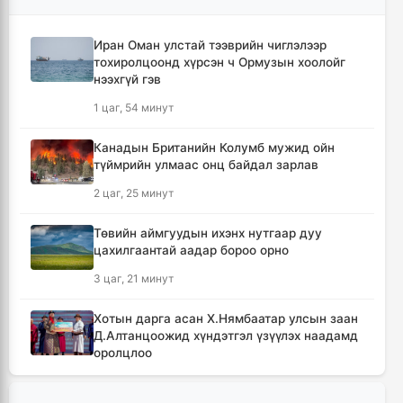
Иран Оман улстай тээврийн чиглэлээр
тохиролцоонд хүрсэн ч Ормузын хоолойг
нээхгүй гэв
1 цаг, 54 минут
Канадын Британийн Колумб мужид ойн
түймрийн улмаас онц байдал зарлав
2 цаг, 25 минут
Төвийн аймгуудын ихэнх нутгаар дуу
цахилгаантай аадар бороо орно
3 цаг, 21 минут
Хотын дарга асан Х.Нямбаатар улсын заан
Д.Алтанцоожид хүндэтгэл үзүүлэх наадамд
оролцлоо
12 цаг, 57 минут