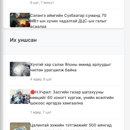
6 цаг, 7 минут
Сэлэнгэ аймгийн Сүхбаатар суманд 70
МВт-ын хүчин чадалтай ДЦС-ын галыг
асаалаа
7 цаг, 38 минут
Их уншсан
Иран Оман улстай тээврийн чиглэлээр
тохиролцоонд хүрсэн ч Ормузын хоолойг
нээхгүй гэв
Хүчтэй хар салхи Японы өмнөд арлуудыг
11 цаг, 21 минут
чиглэн урагшилж байна
4 өдөр, 6 цаг
Канадын Британийн Колумб мужид ойн
түймрийн улмаас онц байдал зарлав
🔴Н.Учрал: Засгийн газар шатахууны
11 цаг, 53 минут
нөөцийг 60 хоногт хүргэж, үнийн өсөлтийн
шокоос иргэдээ хамгаална
Төвийн аймгуудын ихэнх нутгаар дуу
1 өдөр, 7 цаг
цахилгаантай аадар бороо орно
12 цаг, 49 минут
Цалинтай ээжийн тэтгэмжийг 500 мянгад