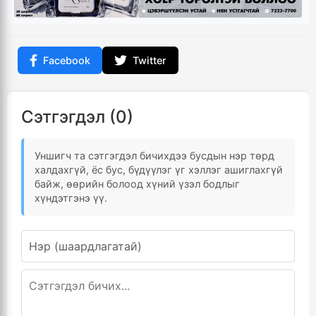
Facebook
Twitter
Сэтгэгдэл (0)
Уншигч та сэтгэгдэл бичихдээ бусдын нэр төрд
халдахгүй, ёс бус, бүдүүлэг үг хэллэг ашиглахгүй
байж, өөрийн болоод хүний үзэл бодлыг
хүндэтгэнэ үү.