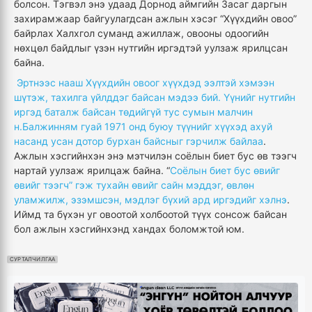
болсон. Тэгвэл энэ удаад Дорнод аймгийн Засаг даргын
захирамжаар байгуулагдсан ажлын хэсэг “Хүүхдийн овоо”
байрлах Халхгол суманд ажиллаж, овооны одоогийн
нөхцөл байдлыг үзэн нутгийн иргэдтэй уулзаж ярилцсан
байна.
Эртнээс нааш Хүүхдийн овоог хүүхдэд ээлтэй хэмээн
шүтэж, тахилга үйлддэг байсан мэдээ бий. Үүнийг нутгийн
иргэд баталж байсан төдийгүй тус сумын малчин
н.Балжинням гуай 1971 онд буюу түүнийг хүүхэд ахуй
насанд усан дотор бурхан байсныг гэрчилж байлаа
.
Ажлын хэсгийнхэн энэ мэтчилэн соёлын биет бус өв тээгч
нартай уулзаж ярилцаж байна. “
Соёлын биет бус өвийг
өвийг тээгч” гэж тухайн өвийг сайн мэддэг, өвлөн
уламжилж, эзэмшсэн, мэдлэг бүхий ард иргэдийг хэлнэ
.
Иймд та бүхэн уг овоотой холбоотой түүх сонсож байсан
бол ажлын хэсгийнхэнд хандах боломжтой юм.
СУРТАЛЧИЛГАА