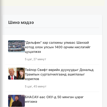
Шинэ мэдээ
"Дельфин" хар салхины улмаас Шанхай
хотод олон улсын 1400 орчим нислэгийг
цуцалжээ
5 цаг, 27 минут
Тейлор Свифт өөрийн дуунуудыг Дональд
Трампын сурталчилгаанд ашиглахыг
хориглов
5 цаг, 45 минут
БНАСАУ-аас ОХУ-д 50 мянган цэрэг
илгээнэ