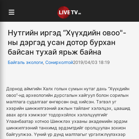
Нутгийн иргэд “Хүүхдийн овоо"-
ны дэргэд усан дотор бурхан
байсан тухай ярьж байна
Байгаль экологи
,
Сонирхолтой
2019/04/03 18:19
Дорнод аймгийн Халх голын сумын нутаг дахь “Хүүхдийн
овоо”-нд археологийн дурсгалын хайгуул болон сорилын
малтлага судалгааг өнгөрсөн онд хийсэн. Тэгвэл уг
хээрийн шинжилгээний ажлын тайланг хэлэлцэх, цаашид
авах арга хэмжээг тодорхойлох хэлэлцүүлгийг
Улаанбаатар хотноо Шинжлэх ухааны академийн эрдэм
шинжилгээний танхимд эрдэмтдийг оролцуулан зохион
байгуулжээ. Үүний үр дүнд малтлагыг үргэлжлүүлэхээр