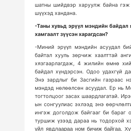
шатны шийдвэр харуулж байна гэж 
шүүхэд хандана.
-Таны хувьд эрүүл мэндийн байдал 
хамгаалт зүүсэн харагдсан
?
-Миний эрүүл мэндийн асуудал бий
байтал хууль зөрчиж хаалттай анг
хязгаарлагдаж, 4 жилийн өмнө хий
байдал хүндэрсэн. Одоо удахгүй да
Энэ зардлыг би Засгийн газраас н
мэндэд нөлөөлсөн асуудал. Ер нь М
тогтолцоог засах шаардлагатай. Ир
ын сонгуулиас эхлээд энэ өөрчлөлт
ингэж доголдож байгааг би бараг 
туршиж үзээд дараа нь тодорхой х
үйл явдлаараа ном бичиж байгаа. Х