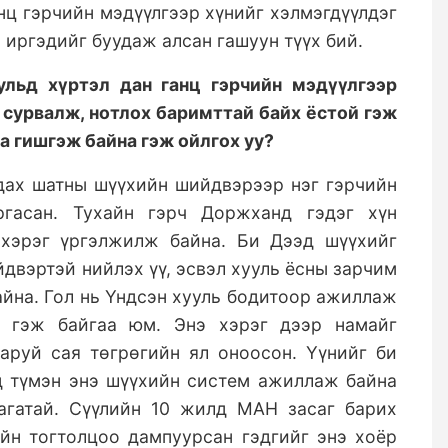
нц гэрчийн мэдүүлгээр хүнийг хэлмэгдүүлдэг
 иргэдийг буудаж алсан гашуун түүх бий.
ульд хүртэл дан ганц гэрчийн мэдүүлгээр
х сурвалж, нотлох баримттай байх ёстой гэж
аа гишгэж байна гэж ойлгох уу
?
лдах шатны шүүхийн шийдвэрээр нэг гэрчийн
ргасан. Тухайн гэрч Доржханд гэдэг хүн
 хэрэг үргэлжилж байна. Би Дээд шүүхийг
двэртэй нийлэх үү, эсвэл хууль ёсны зарчим
айна. Гол нь Үндсэн хууль бодитоор ажиллаж
х гэж байгаа юм. Энэ хэрэг дээр намайг
 гаруй сая төгрөгийн ял оноосон. Үүнийг би
д түмэн энэ шүүхийн систем ажиллаж байна
лагатай. Сүүлийн 10 жилд МАН засаг барих
йн тогтолцоо дампуурсан гэдгийг энэ хоёр