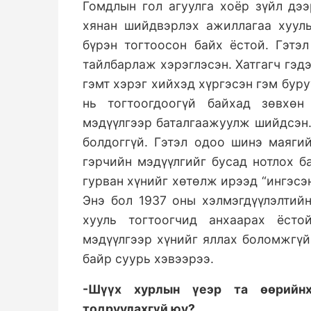
Гомдлын гол агуулга хоёр зүйл дээ
хянан шийдвэрлэх ажиллагаа хууль
бүрэн тогтоосон байх ёстой. Гэтэл
тайлбарлаж хэрэглэсэн. Хатгагч гэд
гэмт хэрэг хийхэд хүргэсэн гэм буру
нь тогтоогдоогүй байхад зөвхөн
мэдүүлгээр баталгаажуулж шийдсэн.
болдоггүй. Гэтэл одоо шинэ маяги
гэрчийн мэдүүлгийг бусад нотлох 
гурван хүнийг хөтөлж ирээд “ингэсэн
Энэ бол 1937 оны хэлмэгдүүлэлтийн
хууль тогтоогчид анхаарах ёст
мэдүүлгээр хүнийг яллах боломжгүй
байр суурь хэвээрээ.
-Шүүх хурлын үеэр та өөрийнх
тодруулахгүй юу
?