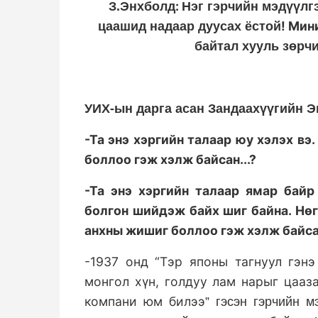
:
З.Энхболд
Нэг гэрчийн мэдүүлгэ
! Мин
цаашид надаар дуусах ёстой
байтал хууль зөрч
УИХ-ын дарга асан Зандаахүүгийн Э
-Та энэ хэргийн талаар юу хэлэх вэ
боллоо гэж хэлж байсан...?
-Та энэ хэргийн талаар ямар байр
болгон шийдэж байх шиг байна. Нөг
анхны жишиг боллоо гэж хэлж байса
-1937 онд “Тэр японы тагнуул гэнэ
монгол хүн, голдуу лам нарыг цааз
компани юм билээ
”
гэсэн гэрчийн м