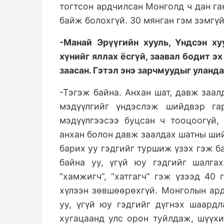
тогтсон ардчилсан Монголд ч дан га
байж болохгүй. 30 мянган гэм зэмгүй
-Манай Эрүүгийн хууль, Үндсэн ху
хүнийг яллах ёсгүй, заавал бодит э
заасан. Гэтэл энэ зарчмуудыг уланд
-Тэгэж байна. Анхан шат, давж заа
мэдүүлгийг үндэслэж шийдвэр га
мэдүүлгээсээ буцсан ч тооцоогүй,
анхан болон давж заалдах шатны ший
барих уу гэдгийг туршиж үзэх гэж б
байна уу, үгүй юу гэдгийг шалга
“хамжигч”, “хатгагч” гэж үзээд 40
хүлээн зөвшөөрөхгүй. Монголын ар
уу, үгүй юу гэдгийг дүгнэх шаард
хугацаанд улс орон туйлдаж, шүүхи