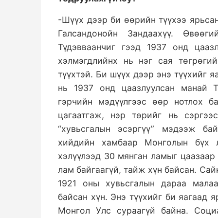
-Шүүх дээр би өөрийн түүхээ ярьса
Галсандонойн Зандаахүү. Өвөөг
Түдэвваанчиг гээд 1937 онд цааз
хэлмэгдлийнх нь нэг сая төгрөги
түүхтэй. Би шүүх дээр энэ түүхийг 
нь 1937 онд цаазлуулсан манай Т
гэрчийн мэдүүлгээс өөр нотлох б
цагаатгаж, нэр төрийг нь сэргээс
“хувьсгалын эсэргүү” мэдээж бай
хийдийн хамбаар Монголын бүх л
хэлүүлээд 30 мянган ламыг цаазаар
лам байгаагүй, тайж хүн байсан. Са
1921 оны хувьсгалын дараа мала
байсан хүн. Энэ түүхийг би яагаад 
Монгол Улс сураагүй байна. Соци