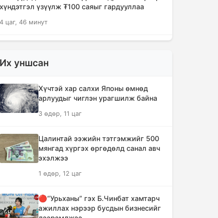
хүндэтгэл үзүүлж ₮100 саяыг гардууллаа
4 цаг, 46 минут
"Сэлэнгэ-2026" цэргийн хээрийн
сургууль амжилттай өндөрлөлөө
Их уншсан
6 цаг, 18 минут
Хүчтэй хар салхи Японы өмнөд
Хотын захын хорооллуудад бизнес
арлуудыг чиглэн урагшилж байна
эрхлэгчдээ дэмжих инкубатор
3 өдөр, 11 цаг
төвүүдийг байгуулна
6 цаг, 50 минут
Цалинтай ээжийн тэтгэмжийг 500
мянгад хүргэх өргөдөлд санал авч
Даян аварга цолны мялаалга
эхэлжээ
наадамд түрүүлсэн бөхийг 20 сая
1 өдөр, 12 цаг
төгрөгөөр байлна
9 цаг, 46 минут
🔴“Урьханы” гэх Б.Чинбат хамтарч
ажиллах нэрээр бусдын бизнесийг
🔴Н.Учрал: Засгийн газар
дээрэмджээ