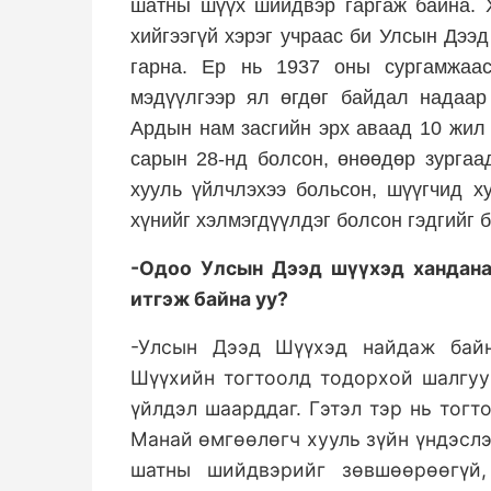
шатны шүүх шийдвэр гаргаж байна. 
хийгээгүй хэрэг учраас би Улсын Дээ
гарна. Ер нь 1937 оны сургамжаас
мэдүүлгээр ял өгдөг байдал надаар
Ардын нам засгийн эрх аваад 10 жил 
сарын 28-нд болсон, өнөөдөр зурга
хууль үйлчлэхээ больсон, шүүгчид ху
хүнийг хэлмэгдүүлдэг болсон гэдгийг 
-Одоо Улсын Дээд шүүхэд хандана
итгэж байна уу
?
-Улсын Дээд Шүүхэд найдаж байн
Шүүхийн тогтоолд тодорхой шалгуур
үйлдэл шаарддаг. Гэтэл тэр нь тогт
Манай өмгөөлөгч хууль зүйн үндэсл
шатны шийдвэрийг зөвшөөрөөгүй,