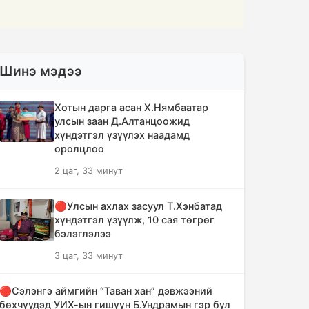
Шинэ мэдээ
Хотын дарга асан Х.Нямбаатар
улсын заан Д.Алтанцоожид
хүндэтгэл үзүүлэх наадамд
оролцлоо
2 цаг, 33 минут
🔴Улсын ахлах засуул Т.Хэнбатад
хүндэтгэл үзүүлж, 10 сая төгрөг
бэлэглэлээ
3 цаг, 33 минут
🔴Сэлэнгэ аймгийн “Таван хан” дэвжээний
бөхчүүдэд УИХ-ын гишүүн Б.Ундрамын гэр бүл