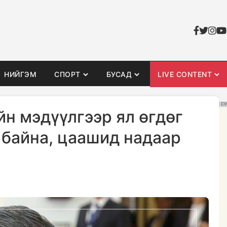
НИЙГЭМ
СПОРТ
БУСАД
LIVE CONTENT
СУ
йн мэдүүлгээр ял өгдөг
 байна, цаашид надаар