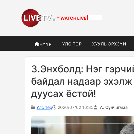
™ WATCH
DIFFERENT
УЛС ТӨР
ХУУЛЬ ЭРХЗҮЙ
НҮҮР
З.Энхболд: Нэг гэрчи
байдал надаар эхэлж
дуусах ёстой!
Улс төр
2026/07/02 16:35
А. Сүнчигмаа