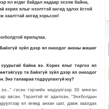
эр ял өгдөг байдал надаар эхэлж байна,
ий х
орих ялыг нээлттэй ангид эдлэх ёстой
!
иж хаалттай ангид хорьсон
нхболдтой ярилцлаа.
. Байхгүй зүйл дээр ял оноодог анхны жишиг
 суурьтай байна вэ. Хорих ялыг торгох ял
өөтэйгүүр та байхгүй зүйл дээр ял оноодог
н. Энэ талаараа тодруулахгүй юу
?
 ээ...” гэсэн гэрчийн мэдүүлгээр 30 мянган
аар авсан. Тэрэнтэй яг адилхан, “Энхболдын
эдүүлгээр ял өгөөд анхан шат, давж заалдах