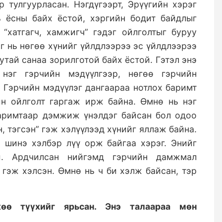
р тулгуурласан. Нэгдүгээрт, Эрүүгийн хэрэг
 ёсны байх ёстой, хэргийн бодит байдлыг
 “хатгагч, хамжигч” гэдэг ойлголтыг буруу
эг нь нөгөө хүнийг үйлдлээрээ эс үйлдлээрээ
утай санаа зорилготой байх ёстой. Гэтэл энэ
 нэг гэрчийн мэдүүлгээр, нөгөө гэрчийн
 Гэрчийн мэдүүлэг дангаараа нотлох баримт
йн ойлголт гаргаж ирж байна. Өмнө нь нэг
баримтаар дэмжиж үнэлдэг байсан бол одоо
, тэгсэн” гэж хэлүүлээд хүнийг яллаж байна.
 шинэ хэлбэр лүү орж байгаа хэрэг. Энийг
ой. Ардчилсан нийгэмд гэрчийн дамжмал
 гэж хэлсэн. Өмнө нь ч би хэлж байсан, тэр
өө түүхийг ярьсан. Энэ талаараа мөн