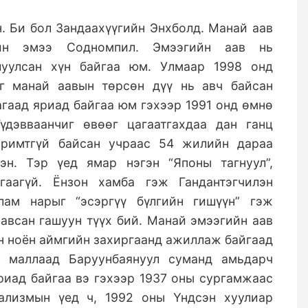
н. Би бол Зандаахүүгийн Энхболд. Манай аав
ийн эмээ Содномпил. Эмээгийн аав нь
луулсан хүн байгаа юм. Улмаар 1998 онд
йг манай аавын төрсөн дүү нь авч байсан
яагаад яриад байгаа юм гэхээр 1991 онд өмнө
үдэвваанчиг өвөөг цагаатгахдаа дан ганц
аримтгүй байсан учраас 54 жилийн дараа
эн. Тэр үед ямар нэгэн “Японы тагнуул”,
гаагүй. Ёнзон хамба гэж Гандантэгчилэн
ам нарыг “эсэргүү бүлгийн гишүүн” гэж
 авсан гашуун түүх бий. Манай эмээгийн аав
йн ноён аймгийн захиргаанд ажиллаж байгаад
а маллаад Баруунбаянуул суманд амьдарч
яриад байгаа вэ гэхээр 1937 оны сургамжаас
ализмын үед ч, 1992 оны Үндсэн хуулиар