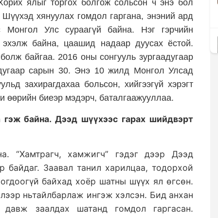
Хорих ялыг торгох болгож сольсон ч энэ бол
д Шүүхэд хянуулах гомдол гаргана, энэний ард
 Монгол Улс сураагүй байна. Нэг гэрчийн
 эхэлж байна, цаашид надаар дуусах ёстой.
болж байгаа. 2016 оны сонгууль зургаадугаар
адугаар сарын 30. Энэ 10 жилд Монгол Улсад
ульд захирагдахаа больсон, хийгээгүй хэрэгт
би өөрийн биеэр мэдэрч, баталгаажууллаа.
 гэж байна. Дээд шүүхээс гарах шийдвэрт
а. “Хамтрагч, хамжигч” гэдэг дээр Дээд
 байдаг. Заавал танил харилцаа, тодорхой
оогдоогүй байхад хоёр шатны шүүх ял өгсөн.
элээр ньтайлбарлаж ингэж хэлсэн. Бид анхан
 давж заалдах шатанд гомдол гаргасан.