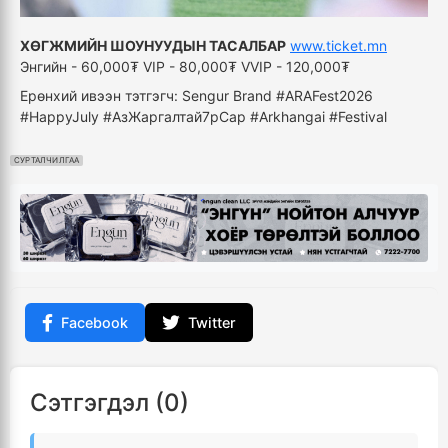
ХӨГЖМИЙН ШОУНУУДЫН ТАСАЛБАР
www.ticket.mn
Энгийн - 60,000₮ VIP - 80,000₮ VVIP - 120,000₮
Ерөнхий ивээн тэтгэгч: Sengur Brand #ARAFest2026
#HappyJuly #АзЖаргалтай7рСар #Arkhangai #Festival
СУРТАЛЧИЛГАА
Facebook
Twitter
Сэтгэгдэл (0)