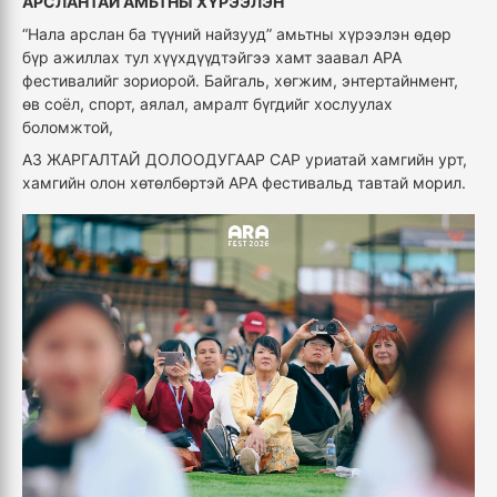
АРСЛАНТАЙ АМЬТНЫ ХҮРЭЭЛЭН
“Нала арслан ба түүний найзууд” амьтны хүрээлэн өдөр
бүр ажиллах тул хүүхдүүдтэйгээ хамт заавал АРА
фестивалийг зориорой. Байгаль, хөгжим, энтертайнмент,
өв соёл, спорт, аялал, амралт бүгдийг хослуулах
боломжтой,
АЗ ЖАРГАЛТАЙ ДОЛООДУГААР САР уриатай хамгийн урт,
хамгийн олон хөтөлбөртэй АРА фестивальд тавтай морил.