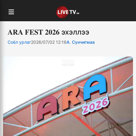
𝐀𝐑𝐀 𝐅𝐄𝐒𝐓 𝟐𝟎𝟐𝟔 эхэллээ
Соёл урлаг
2026/07/02 12:16
А. Сүнчигмаа