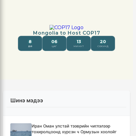
Шинэ мэдээ
Иран Оман улстай тээврийн чиглэлээр
тохиролцоонд хүрсэн ч Ормузын хоолойг