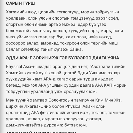
САРЫН ТУРШ
Хөгжмийн шоу, циркийн тоглолтууд, морин тойруулгын
уралдаан, олон улсын спортын тэмцээнүүд зэрэг соёл,
спортын олон янзын арга хэмжээ, өдөр бүр үзэх
боломжтой амьтны хүрээлэн, хүүхдийн парк, морь, пони
унах үйлчилгээ гээд гэр бүл, хамт олон, найз нөхөд,
хосоороо аялах, амрахад тохирсон олон төрлийн маш
баялаг хөтөлбөр таныг хүлээж байна.
ЭДДИ АРА-Г ЗОРИН ИРЖ ГЭР БҮЛЭЭРЭЭ ДААГА УЯНА
Physical Asia-н шилдэг оролцогчдын нэг, “Австрали тивийн
Хамгийн хүчтэй хүн” хошой цолтой Эдди Уильямс эхнэр
хүүхдүүдийн хамт АРА-д хагас сарын турш амьдрах
бөгөөд, Монгол АРА угшлын хурдан даагаа АРА КАП морин
тойруулгын уралдаанд уяж оролцуулах юм.
Мөн түүний хамтаар Солонгосын тамирчин Ким Мин Жэ,
циркчин Лхагва-Очир болон Physical Asia-н олон
оролцогчид АРА фестивалийг зорин ирж, тоглолт, тэмцээн
уралдаан, аялал, амралтыг хослуулан үзэгчид,
дэмжигчидтэйгээ дурсамж бүтээх юм.