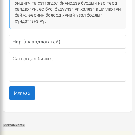
Уншигч та сэтгэгдэл бичихдээ бусдын нэр төрд
халдахгүй, ёс бус, бүдүүлэг үг хэллэг ашиглахгүй
байж, өөрийн болоод хүний үзэл бодлыг
хүндэтгэнэ үү.
Илгээх
СУРТАЛЧИЛГАА