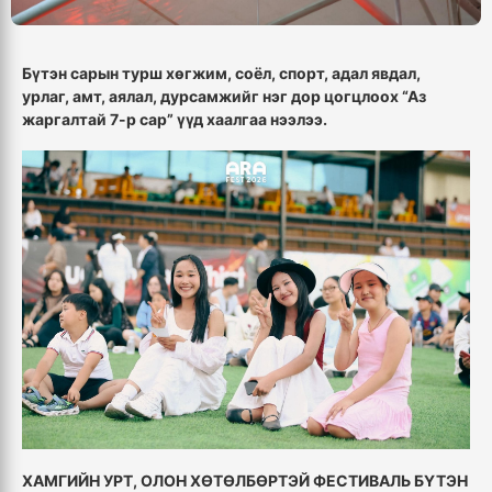
Бүтэн сарын турш хөгжим, соёл, спорт, адал явдал,
урлаг, амт, аялал, дурсамжийг нэг дор цогцлоох “Аз
жаргалтай 7-р сар” үүд хаалгаа нээлээ.
ХАМГИЙН УРТ, ОЛОН ХӨТӨЛБӨРТЭЙ ФЕСТИВАЛЬ БҮТЭН