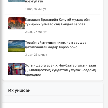
нээхгүй гэв
1 цаг, 56 минут
Канадын Британийн Колумб мужид ойн
түймрийн улмаас онц байдал зарлав
2 цаг, 27 минут
Төвийн аймгуудын ихэнх нутгаар дуу
цахилгаантай аадар бороо орно
3 цаг, 23 минут
Хотын дарга асан Х.Нямбаатар улсын заан
Д.Алтанцоожид хүндэтгэл үзүүлэх наадамд
оролцлоо
13 цаг
Их уншсан
🔴Улсын ахлах засуул Т.Хэнбатад
хүндэтгэл үзүүлж, 10 сая төгрөг бэлэглэлээ
13 цаг, 59 минут