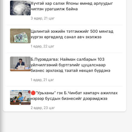
Хүчтэй хар салхи Японы өмнөд арлуудыг
чиглэн урагшилж байна
🔴Сэлэнгэ аймгийн “Таван хан” дэвжээний
бөхчүүдэд УИХ-ын гишүүн Б.Ундрамын гэр
3 өдөр, 21 цаг
бүл хүндэтгэл үзүүлж ₮100 саяыг
гардууллаа
Цалинтай ээжийн тэтгэмжийг 500 мянгад
15 цаг, 12 минут
хүргэх өргөдөлд санал авч эхэлжээ
1 өдөр, 22 цаг
"Сэлэнгэ-2026" цэргийн хээрийн сургууль
амжилттай өндөрлөлөө
Б.Пүрэвдагва: Найман салбарын 103
16 цаг, 45 минут
үйлчилгээний бүртгэлийг цуцалснаар
бизнес эрхлэхэд таатай нөхцөл бүрдэнэ
Хотын захын хорооллуудад бизнес
1 өдөр, 21 цаг
эрхлэгчдээ дэмжих инкубатор төвүүдийг
байгуулна
🔴“Урьханы” гэх Б.Чинбат хамтарч ажиллах
17 цаг, 16 минут
нэрээр бусдын бизнесийг дээрэмджээ
2 өдөр, 23 цаг
Даян аварга цолны мялаалга наадамд
түрүүлсэн бөхийг 20 сая төгрөгөөр байлна
Дональд Трамп АНУ-д төрсөн хүүхдэд
20 цаг, 12 минут
иргэншил олгохыг хязгаарлах шийдвэр
гаргав