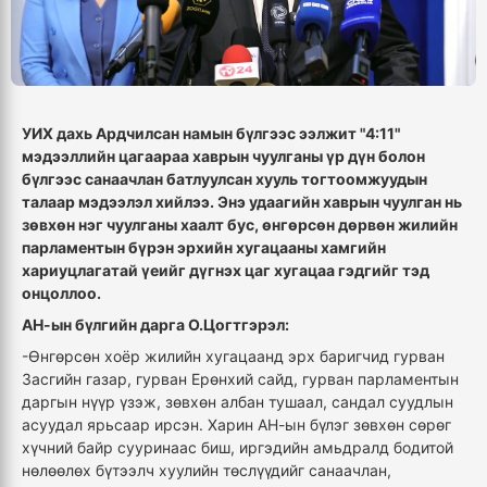
УИХ дахь Ардчилсан намын бүлгээс ээлжит "4:11"
мэдээллийн цагаараа хаврын чуулганы үр дүн болон
бүлгээс санаачлан батлуулсан хууль тогтоомжуудын
талаар мэдээлэл хийлээ. Энэ удаагийн хаврын чуулган нь
зөвхөн нэг чуулганы хаалт бус, өнгөрсөн дөрвөн жилийн
парламентын бүрэн эрхийн хугацааны хамгийн
хариуцлагатай үеийг дүгнэх цаг хугацаа гэдгийг тэд
онцоллоо.
АН-ын бүлгийн дарга О.Цогтгэрэл:
-Өнгөрсөн хоёр жилийн хугацаанд эрх баригчид гурван
Засгийн газар, гурван Ерөнхий сайд, гурван парламентын
даргын нүүр үзэж, зөвхөн албан тушаал, сандал суудлын
асуудал ярьсаар ирсэн. Харин АН-ын бүлэг зөвхөн сөрөг
хүчний байр сууринаас биш, иргэдийн амьдралд бодитой
нөлөөлөх бүтээлч хуулийн төслүүдийг санаачлан,