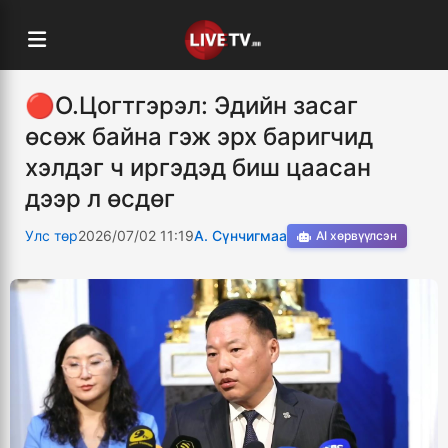
🔴О.Цогтгэрэл: Эдийн засаг
өсөж байна гэж эрх баригчид
хэлдэг ч иргэдэд биш цаасан
дээр л өсдөг
Улс төр
2026/07/02 11:19
А. Сүнчигмаа
AI хөрвүүлсэн