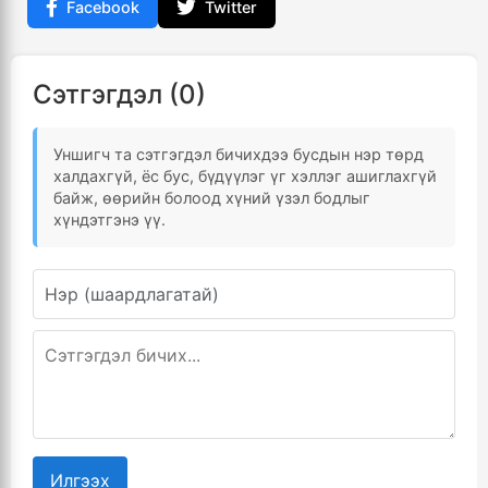
Facebook
Twitter
Сэтгэгдэл (0)
Уншигч та сэтгэгдэл бичихдээ бусдын нэр төрд
халдахгүй, ёс бус, бүдүүлэг үг хэллэг ашиглахгүй
байж, өөрийн болоод хүний үзэл бодлыг
хүндэтгэнэ үү.
Илгээх