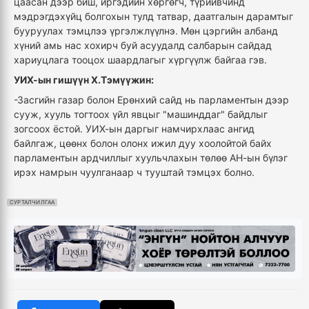
цаасан дээр биш, иргэдийн хөргөгч, түрийвчинд
мэдрэгдэхүйц болгохын тулд татвар, даатгалын дарамтыг
бууруулах тэмцлээ үргэлжлүүлнэ. Мөн цэргийн албанд
хүний амь нас хохирч буй асуудалд салбарын сайдад
хариуцлага тооцох шаардлагыг хүргүүлж байгаа гэв.
УИХ-ын гишүүн Х.Тэмүүжин:
-Засгийн газар болон Ерөнхий сайд нь парламентын дээр
сууж, хууль тогтоох үйл явцыг "машинддаг" байдлыг
зогсоох ёстой. УИХ-ын даргыг намчирхлаас ангид
байлгаж, цөөнх болон олонх ижил дуу хоолойтой байх
парламентын ардчиллыг хуульчлахын төлөө АН-ын бүлэг
ирэх намрын чуулганаар ч тууштай тэмцэх болно.
СУРТАЛЧИЛГАА