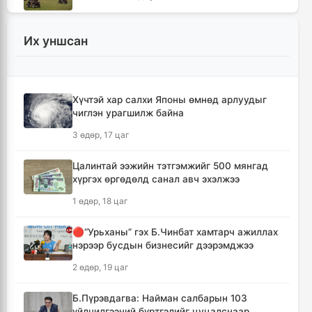
12 цаг, 53 минут
Их уншсан
Хотын захын хорооллуудад бизнес
эрхлэгчдээ дэмжих инкубатор төвүүдийг
байгуулна
13 цаг, 25 минут
Хүчтэй хар салхи Японы өмнөд арлуудыг
чиглэн урагшилж байна
Даян аварга цолны мялаалга наадамд
3 өдөр, 17 цаг
түрүүлсэн бөхийг 20 сая төгрөгөөр байлна
16 цаг, 20 минут
Цалинтай ээжийн тэтгэмжийг 500 мянгад
хүргэх өргөдөлд санал авч эхэлжээ
🔴Н.Учрал: Засгийн газар шатахууны
1 өдөр, 18 цаг
нөөцийг 60 хоногт хүргэж, үнийн өсөлтийн
шокоос иргэдээ хамгаална
🔴“Урьханы” гэх Б.Чинбат хамтарч ажиллах
17 цаг, 57 минут
нэрээр бусдын бизнесийг дээрэмджээ
2 өдөр, 19 цаг
"Дельфин" хар салхи Японы өмнөд
арлуудыг дайрч ихээхэн хохирол учрууллаа
Б.Пүрэвдагва: Найман салбарын 103
20 цаг, 42 минут
үйлчилгээний бүртгэлийг цуцалснаар