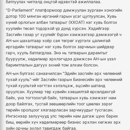
батлуулах чиглэлд онцгой идэвхтэй ажиллалаа.
"D-Parliament" платформоор дамжуулан зургаан хоногийн
дотор 100 мянган иргэний гарын үсэг цуглуулсан, Хувь
хүний орлогын албан татварыг (ХХОАТ) нэг хувь болгох
хуулийн төсөл тодорхой үр дүнд хүрсэн. Хэдийгээр
Засгийн газар уг хуулийг бүрэн хэмжээгээр дэмжээгүй ч
АН-ын шахалтаар хоёр сая төгрөг хүртэлх цалинтай
иргэдийн татварыг нэг хувь болгох зарчмын шийдвэр
гарч, хууль батлагдлаа. Энэ нь татварын дарамтыг
бууруулж, хөдөлмөр эрхлэгчдээ дэмжсэн АН-ын үзэл
баримтлалын дагуух эхний том алхам болсон.
АН-ын бүлгээс санаачилсан "Эдийн засгийн эрх чөлөөний
тухай хууль"-ийг Засгийн газрын Бизнесийн эрх чөлөөний
тухай хуультэй нэгтгэн хэлэлцэж, эцсийн шатанд
оруулсан. Хуулиар төр хувийн хэвшилтэй өрсөлдөхгүй
байх, үнэ тогтоохгүй байх, татварын хувь хэмжээг нам
доор байлгах, тусгай зөвшөөрлийн тоог цөөлөх зэрэг
төрийн оролцоог хязгаарласан зарчмуудыг тусгасан.
Ингэснээр залуучууд улс төрийн нам дагаж цүнх барих
биш, өөрийн хүч хөдөлмөрөөр бизнес эрхлэн хөгжих эрх
зүйн орчны эхлэл тавигдаж байгаа.