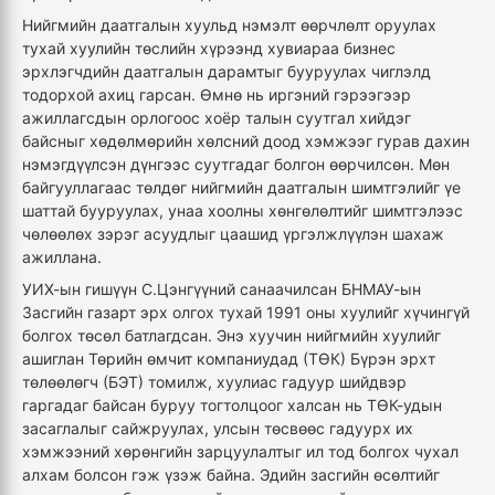
Нийгмийн даатгалын хуульд нэмэлт өөрчлөлт оруулах
тухай хуулийн төслийн хүрээнд хувиараа бизнес
эрхлэгчдийн даатгалын дарамтыг бууруулах чиглэлд
тодорхой ахиц гарсан. Өмнө нь иргэний гэрээгээр
ажиллагсдын орлогоос хоёр талын суутгал хийдэг
байсныг хөдөлмөрийн хөлсний доод хэмжээг гурав дахин
нэмэгдүүлсэн дүнгээс суутгадаг болгон өөрчилсөн. Мөн
байгууллагаас төлдөг нийгмийн даатгалын шимтгэлийг үе
шаттай бууруулах, унаа хоолны хөнгөлөлтийг шимтгэлээс
чөлөөлөх зэрэг асуудлыг цаашид үргэлжлүүлэн шахаж
ажиллана.
УИХ-ын гишүүн С.Цэнгүүний санаачилсан БНМАУ-ын
Засгийн газарт эрх олгох тухай 1991 оны хуулийг хүчингүй
болгох төсөл батлагдсан. Энэ хуучин нийгмийн хуулийг
ашиглан Төрийн өмчит компаниудад (ТӨК) Бүрэн эрхт
төлөөлөгч (БЭТ) томилж, хуулиас гадуур шийдвэр
гаргадаг байсан буруу тогтолцоог халсан нь ТӨК-удын
засаглалыг сайжруулах, улсын төсвөөс гадуурх их
хэмжээний хөрөнгийн зарцуулалтыг ил тод болгох чухал
алхам болсон гэж үзэж байна. Эдийн засгийн өсөлтийг