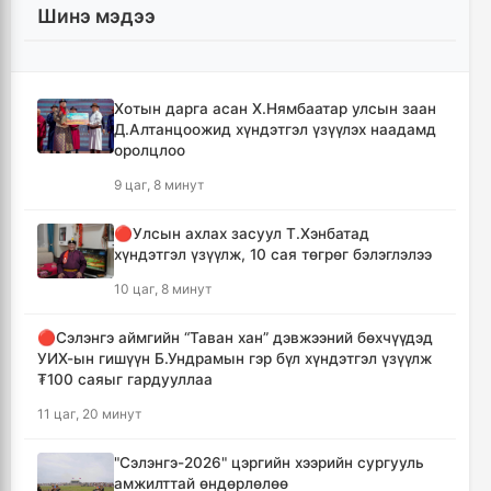
Шинэ мэдээ
Хотын дарга асан Х.Нямбаатар улсын заан
Д.Алтанцоожид хүндэтгэл үзүүлэх наадамд
оролцлоо
9 цаг, 8 минут
🔴Улсын ахлах засуул Т.Хэнбатад
хүндэтгэл үзүүлж, 10 сая төгрөг бэлэглэлээ
10 цаг, 8 минут
🔴Сэлэнгэ аймгийн “Таван хан” дэвжээний бөхчүүдэд
УИХ-ын гишүүн Б.Ундрамын гэр бүл хүндэтгэл үзүүлж
₮100 саяыг гардууллаа
11 цаг, 20 минут
"Сэлэнгэ-2026" цэргийн хээрийн сургууль
амжилттай өндөрлөлөө