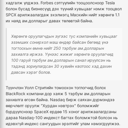
хадгалж үлджээ. Forbes сэтгүүлийн тооцоолсноор Tesla
болон бусад бизнесүүд дэх түүний хувьцааг нэмж тооцвол
SPCX арилжаалагдаж эхэлмэгц Маскийн нийт хөрөнгө 1.1
их наяд ам.долларыг давах төлөвтэй байна.
Хөрөнгө оруулагчдын зүгээс тус компанийн хувьцааг
эзэмших сонирхол маш өндөр байсан бөгөөд үнэ
тогтоохын өмнө нийт 250 тэрбум ам.долларын
захиалга иржээ. Үүнээс жижиг хөрөнгө оруулагчид
100 гаруй тэрбум ам.долларын санал ирүүлсэн нь
тэдэнд зориулагдсан 30 хувийн квотоос хэд дахин
давсан хэрэг болов.
Түүнчлэн Уолл Стритийн томоохон тоглогчид болох
BlackRock компани дор хаяж 5 тэрбум ам.долларын
захиалга өгсөн байна. Nasdaq бирж саяхан дүрмэндээ
өөрчлөлт оруулж "Хурдан нэвтрэх" боломжийг
бүрдүүлснээр SpaceX ердөө 15 хоног арилжаалагдсаны
дараа Nasdaq-100 индекст багтах боломжтой болсон нь
идэвхгүй индекс сангуудын эрэлтийг улам нэмэгдүүлжээ.