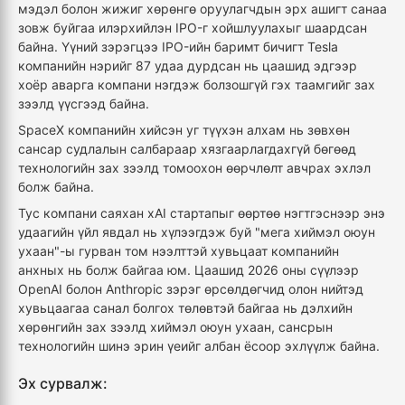
мэдэл болон жижиг хөрөнгө оруулагчдын эрх ашигт санаа
зовж буйгаа илэрхийлэн IPO-г хойшлуулахыг шаардсан
байна. Үүний зэрэгцээ IPO-ийн баримт бичигт Tesla
компанийн нэрийг 87 удаа дурдсан нь цаашид эдгээр
хоёр аварга компани нэгдэж болзошгүй гэх таамгийг зах
зээлд үүсгээд байна.
SpaceX компанийн хийсэн уг түүхэн алхам нь зөвхөн
сансар судлалын салбараар хязгаарлагдахгүй бөгөөд
технологийн зах зээлд томоохон өөрчлөлт авчрах эхлэл
болж байна.
Тус компани саяхан xAI стартапыг өөртөө нэгтгэснээр энэ
удаагийн үйл явдал нь хүлээгдэж буй "мега хиймэл оюун
ухаан"-ы гурван том нээлттэй хувьцаат компанийн
анхных нь болж байгаа юм. Цаашид 2026 оны сүүлээр
OpenAI болон Anthropic зэрэг өрсөлдөгчид олон нийтэд
хувьцаагаа санал болгох төлөвтэй байгаа нь дэлхийн
хөрөнгийн зах зээлд хиймэл оюун ухаан, сансрын
технологийн шинэ эрин үеийг албан ёсоор эхлүүлж байна.
Эх сурвалж: