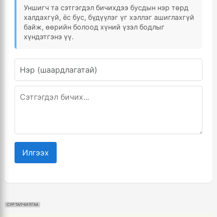
Уншигч та сэтгэгдэл бичихдээ бусдын нэр төрд
халдахгүй, ёс бус, бүдүүлэг үг хэллэг ашиглахгүй
байж, өөрийн болоод хүний үзэл бодлыг
хүндэтгэнэ үү.
Илгээх
СУРТАЛЧИЛГАА