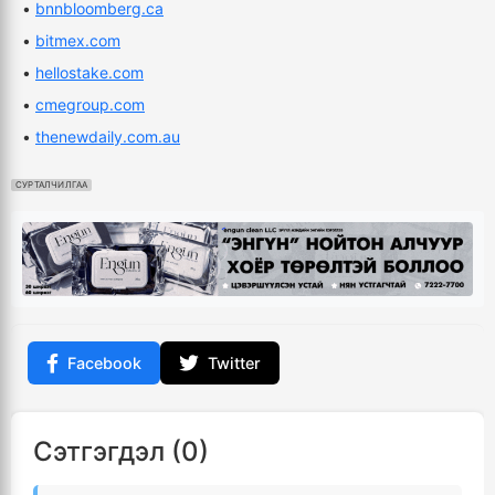
•
bnnbloomberg.ca
•
bitmex.com
•
hellostake.com
•
cmegroup.com
•
thenewdaily.com.au
СУРТАЛЧИЛГАА
Facebook
Twitter
Сэтгэгдэл (0)