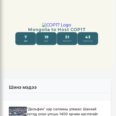
Шинэ мэдээ
"Дельфин" хар салхины улмаас Шанхай
хотод олон улсын 1400 орчим нислэгийг