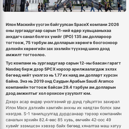
Илон Маскийн үүсгэн байгуулсан SpaceX компани 2026
оны зургаадугаар сарын 11-ний өдөр хувьцааныхаа
анхдагч санал болгох үнийг (IPO) 135 ам.доллароор
тогтоож, 75 тэрбум ам.долларын хөрөнгө босгосноор
дэлхийн хөрөнгийн зах зээлийн түүхэнд шинэ дээд
амжилт тогтоолоо.
Тус компани нь зургаадугаар сарын 12-ны баасан гарагт
Nasdaq бирж дээр SPCX нэрээр арилжаалагдаж эхлэх
бөгөөд нийт үнэлгээ нь 1.77 их наяд ам.долларт хүрсэн
байна. Энэ нь 2019 онд Саудын Арабын Saudi Aramco
компанийн тогтоож байсан 29.4 тэрбум ам.долларын
дээд амжилтыг хол орхисон үзүүлэлт юм.
Дээрх асар өндөр үнэлгээний үр дүнд гүйцэтгэх захирал
Илон Маск дэлхийн хамгийн анхны их наядтан болох зам
нээгдэв. S-1 танилцуулгад дурдсанаар тэрээр компанийн
саналын эрхийн 82.4-өөс 85 хувь, өмчийн 42-оос 49
хувийг эзэмшсэн хэвээр байх бөгөөд хяналтаа маш хатуу