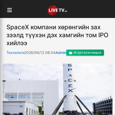
SpaceX компани хөрөнгийн зах
зээлд түүхэн дэх хамгийн том IPO
хийлээ
Технологи
2026/06/12 08:04
Admin
AI үүсгэсэн мэдээ