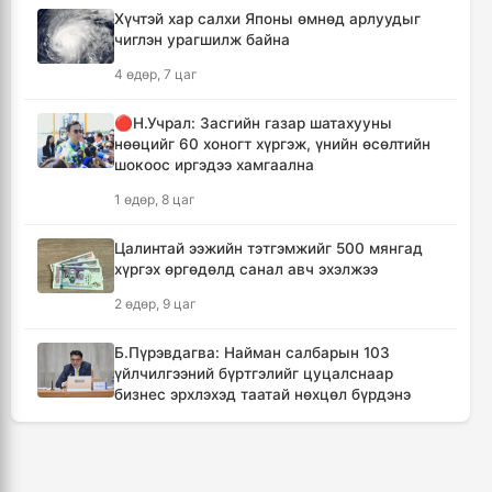
нээхгүй гэв
Хүчтэй хар салхи Японы өмнөд арлуудыг
12 цаг, 17 минут
чиглэн урагшилж байна
4 өдөр, 7 цаг
Канадын Британийн Колумб мужид ойн
түймрийн улмаас онц байдал зарлав
🔴Н.Учрал: Засгийн газар шатахууны
12 цаг, 49 минут
нөөцийг 60 хоногт хүргэж, үнийн өсөлтийн
шокоос иргэдээ хамгаална
Төвийн аймгуудын ихэнх нутгаар дуу
1 өдөр, 8 цаг
цахилгаантай аадар бороо орно
13 цаг, 45 минут
Цалинтай ээжийн тэтгэмжийг 500 мянгад
хүргэх өргөдөлд санал авч эхэлжээ
Хотын дарга асан Х.Нямбаатар улсын заан
2 өдөр, 9 цаг
Д.Алтанцоожид хүндэтгэл үзүүлэх наадамд
оролцлоо
Б.Пүрэвдагва: Найман салбарын 103
23 цаг, 21 минут
үйлчилгээний бүртгэлийг цуцалснаар
бизнес эрхлэхэд таатай нөхцөл бүрдэнэ
🔴Улсын ахлах засуул Т.Хэнбатад
2 өдөр, 7 цаг
хүндэтгэл үзүүлж, 10 сая төгрөг бэлэглэлээ
1 өдөр
🔴“Урьханы” гэх Б.Чинбат хамтарч ажиллах