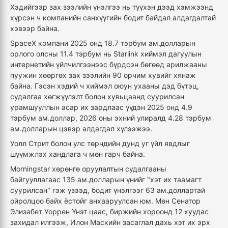
Хэдийгээр зах зээлийн үнэлгээ нь түүхэн дээд хэмжээнд
хүрсэн ч компанийн санхүүгийн бодит байдал алдагдалтай
хэвээр байна.
SpaceX компани 2025 онд 18.7 тэрбум ам.долларын
орлого олсны 11.4 тэрбум нь Starlink хиймэл дагуулын
интернетийн үйлчилгээнээс бүрдсэн бөгөөд арилжааны
пуужин хөөргөх зах зээлийн 90 орчим хувийг хянаж
байна. Гэсэн хэдий ч хиймэл оюун ухааны дэд бүтэц,
судалгаа хөгжүүлэлт болон хувьцаанд суурилсан
урамшууллын асар их зардлаас үүдэн 2025 онд 4.9
тэрбум ам.доллар, 2026 оны эхний улиралд 4.28 тэрбум
ам.долларын цэвэр алдагдал хүлээжээ.
Уолл Стрит болон улс төрчдийн дунд уг үйл явдлыг
шүүмжлэх хандлага ч мөн гарч байна.
Morningstar хөрөнгө оруулалтын судалгааны
байгууллагаас 135 ам.долларын үнийг "хэт их таамагт
суурилсан" гэж үзээд, бодит үнэлгээг 63 ам.доллартай
ойролцоо байх ёстойг анхааруулсан юм. Мөн Сенатор
Элизабет Уоррен Үнэт цаас, биржийн хороонд 12 хуудас
захидал илгээж, Илон Маскийн засаглал дахь хэт их эрх