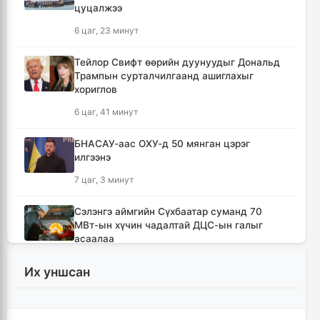
цуцалжээ
6 цаг, 23 минут
Тейлор Свифт өөрийн дуунуудыг Дональд
Трампын сурталчилгаанд ашиглахыг
хориглов
6 цаг, 41 минут
БНАСАУ-аас ОХУ-д 50 мянган цэрэг
илгээнэ
7 цаг, 3 минут
Сэлэнгэ аймгийн Сүхбаатар суманд 70
МВт-ын хүчин чадалтай ДЦС-ын галыг
асаалаа
8 цаг, 34 минут
Их уншсан
Иран Оман улстай тээврийн чиглэлээр
тохиролцоонд хүрсэн ч Ормузын хоолойг