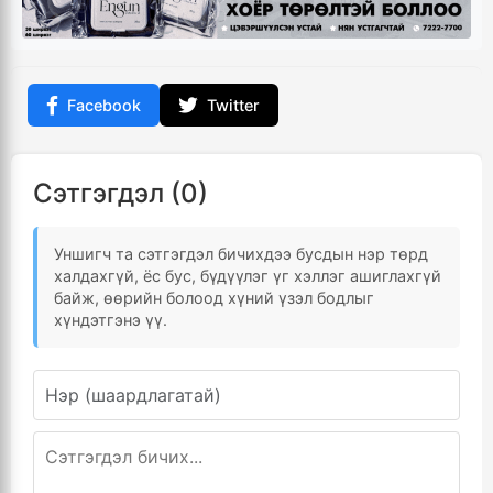
Facebook
Twitter
Сэтгэгдэл (0)
Уншигч та сэтгэгдэл бичихдээ бусдын нэр төрд
халдахгүй, ёс бус, бүдүүлэг үг хэллэг ашиглахгүй
байж, өөрийн болоод хүний үзэл бодлыг
хүндэтгэнэ үү.