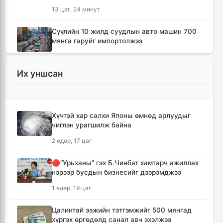
13 цаг, 24 минут
Сүүлийн 10 жилд суудлын авто машин 700
мянга гаруйг импортолжээ
13 цаг, 28 минут
Их уншсан
Монгол Улсын гадаад валютын нөөц анх
удаа 7.9 тэрбум ам.долларт хүрлээ
13 цаг, 34 минут
Хүчтэй хар салхи Японы өмнөд арлуудыг
чиглэн урагшилж байна
Өмнөд Солонгост хэт халууны улмаас амиа
алдсан хүний тоо 23-т хүржээ
2 өдөр, 17 цаг
13 цаг, 43 минут
🔴“Урьханы” гэх Б.Чинбат хамтарч ажиллах
нэрээр бусдын бизнесийг дээрэмджээ
Шатахуун дамлан борлуулсан хоёр
зөрчлийг илрүүлэн шалгаж байна
1 өдөр, 19 цаг
14 цаг, 9 минут
Цалинтай ээжийн тэтгэмжийг 500 мянгад
хүргэх өргөдөлд санал авч эхэлжээ
Дональд Трамп АНУ-д төрсөн хүүхдэд