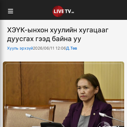
ХЭҮК-ынхон хуулийн хугацааг
дуусгах гээд байна уу
Хууль эрхзүй
2026/06/11 12:06
Д.Төв