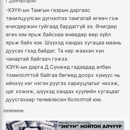
Г.Долгорсүрэн:
-ХЭҮК-ын Тамгын газрын даргаас
танилцуулсан дүгнэлтээ тамгатай өгөөч гэж
өчигдөржин гуйгаад бардаггүй ээ. Өчигдөр
өгөх юм ярьж байснаа өнөөдөр өөр зүйл
ярьж байх юм. Шүүхэд хандах хугацаа маань
дуусах гээд байдаг. Та нар жаахан хүн
чанартай байгаач гэжээ.
ХЭҮК-ын дарга Д.Сүнжид гадаадад албан
томилолттой байгаа бөгөөд доорх хүмүүс нь
ийнхүү нэг нэгэн рүүгээ хариуцлагыг чихэж,
цаг хожиж, шүүхэд хандах хуулийн хугацааг
дуусгахаар төлөвлөсөн бололтой юм.
СУРТАЛЧИЛГАА