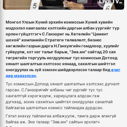
Монгол Улсын Хүний эрхийн комиссын Хүний хувийн
мэдээлэл хамгаалах хэлтсийн даргын албан үүргийг түр
орлон гүйцэтгэгч С.Ганзориг нь Хөтөлийн "
Цемент
шохой" компанийн Стратеги төлөвлөлт, бизнес
хөгжлийн газрын дарга Н.Ганхуягийн гомдлоор, хуулийг
гуйвуулж, хэт нэг талыг барьж,
"Зөв.мн" сайтад 20 сая
төгрөгийн торгууль ногдуулсныг тус комиссын
Дотоод
хяналт шалгалтын хэлтсээс хянаад, сахилгын шийтгэл
оногдуулах нь зүй хэмээн шийдвэрлэсэн талаар бид
өчиг
дөр мэдээлсэн
.
Тус комиссын Дотоод хяналт шалгалтын хэлтсээс дүгнэлт
гарсан.
С.Ганзоригийг албаны
чиг үүргийг тус тус
хангалтгүй хэрэгжүүлж, хариуцлага алдсан гэж
дүгнээд,
зохих сахилгын шийтгэл оногдуулах саналтай
байгаагаа шалгалтын комисс тайландаа дурдсан.
Гэтэл энэхүү тайлангаа албажуулж, тамга дарж өгөхгүй
байгаа аж. Энэ талаар "Зөв.мн" сайтын эрхлэгч