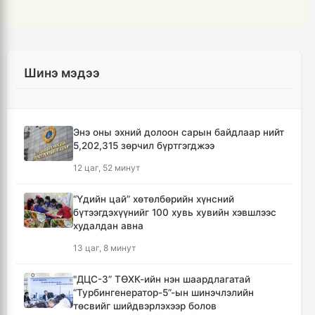
Шинэ мэдээ
Энэ оны эхний долоон сарын байдлаар нийт
5,202,315 зөрчил бүртгэгджээ
12 цаг, 52 минут
“Үдийн цай” хөтөлбөрийн хүнсний
бүтээгдэхүүнийг 100 хувь хувийн хэвшлээс
худалдан авна
13 цаг, 8 минут
"ДЦС-3” ТӨХК-ийн нэн шаардлагатай
“Турбингенератор-5”-ын шинэчлэлийн
төсвийг шийдвэрлэхээр болов