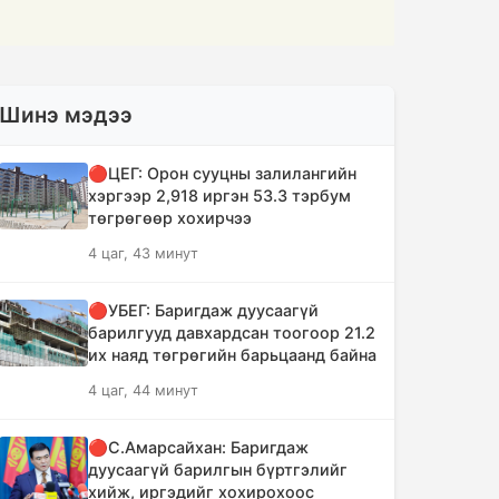
Шинэ мэдээ
🔴ЦЕГ: Орон сууцны залилангийн
хэргээр 2,918 иргэн 53.3 тэрбум
төгрөгөөр хохирчээ
4 цаг, 43 минут
🔴УБЕГ: Баригдаж дуусаагүй
барилгууд давхардсан тоогоор 21.2
их наяд төгрөгийн барьцаанд байна
4 цаг, 44 минут
🔴С.Амарсайхан: Баригдаж
дуусаагүй барилгын бүртгэлийг
хийж, иргэдийг хохирохоос