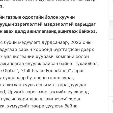
э.
йн газрын одоогийн болон хуучин
 нууцын зэрэглэлтэй мэдээлэлтэй харьцдаг
ж авах далд ажиллагаанд ашиглаж байжээ.
с бүхий мэдүүлэгт дурдсанаар, 2023 оны
вдугаар сарын хооронд бүртгэгдсэн дээрх
өх үйлчилгээний хуурамч компани болон
 ажиллагаа явуулж байсан байна. Тухайлбал,
e Global", "Gulf Peace Foundation" зэрэг
н ухаанаар бүтээсэн гэрэл зураг,
г ашиглан хууль ёсны мэт харагдуулдаг
deed, Upwork зэрэг мэргэжлийн сүлжээнд
он улсын харилцааны шинжээч" зэрэг
ж, хүмүүсийг төөрөгдүүлсэн байна.