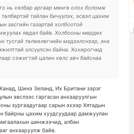
го нь хялбар аргаар мөнгө олох боломж
төлбөртэй тайлан бичүүлэх, эсвэл цахим
ын засгийн газартай холбоотой
мжуулах явдал байв. Холбооны мөрдөх
н тусгай төлөөлөгчийн мэдээлснээр, энэ
мжилттай элсүүлсэн байна. Хохирогчид
таар сэжигтэй цалин хөлс авч байснаа
 Канад, Шинэ Зеланд, Их Британи зэрэг
уулын эвслээс гаргасан анхааруулгын
 оны зургаадугаар сарын эхээр Хятадын
ын байрны цахим хуудсуудаар дамжуулан
хамгаалахын шинжээчид, албан
ааг анхааруулж байв.