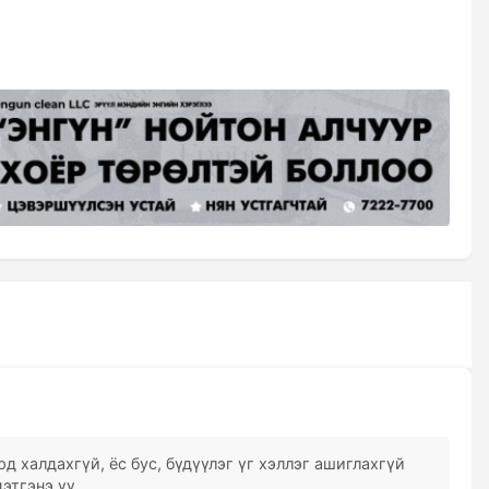
д халдахгүй, ёс бус, бүдүүлэг үг хэллэг ашиглахгүй
этгэнэ үү.