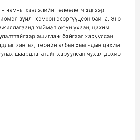
ын яамны хэвлэлийн төлөөлөгч эдгээр
хиомол зүйл" хэмээн эсэргүүцсэн байна. Энэ
 ажиллагаанд хиймэл оюун ухаан, цахим
улалттайгаар ашиглаж байгааг харуулсан
длыг хангах, төрийн албан хаагчдын цахим
улах шаардлагатайг харуулсан чухал дохио