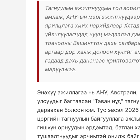
Тагнуулын ажилтнуудын гол зорил
амлаж, АНУ-ын мэргэжилтнүүдээр 
ярилцлага хийх нэрийдлээр Хятад
үйлчлүүлэгчдэд нууц мэдээлэл да
товчооны Вашингтон дахь салбары
аргаар дор хаяж долоон хүнийг а
гадаад дахь данснаас криптовалю
мэдүүлжээ.
Энэхүү ажиллагаа нь АНУ, Австрали,
улсуудыг багтаасан "Таван нүд" тагн
дараахан болсон юм. Тус эвсэл 2026
цэргийн тагнуулын байгууллага ажл
гишүүн орнуудын эрдэмтэд, батлан 
тушаалтнуудыг эрчимтэй онилж байг