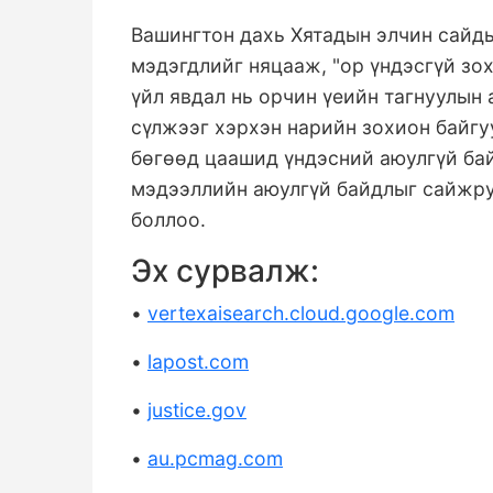
Вашингтон дахь Хятадын элчин сайд
мэдэгдлийг няцааж, "ор үндэсгүй зо
үйл явдал нь орчин үеийн тагнуулын
сүлжээг хэрхэн нарийн зохион байгу
бөгөөд цаашид үндэсний аюулгүй бай
мэдээллийн аюулгүй байдлыг сайжру
боллоо.
Эх сурвалж:
•
vertexaisearch.cloud.google.com
•
lapost.com
•
justice.gov
•
au.pcmag.com