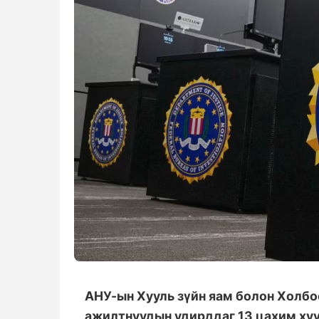
АНУ-ын Хууль зүйн яам болон Холб
ажилтнуудын удирддаг 13 цахим хуу