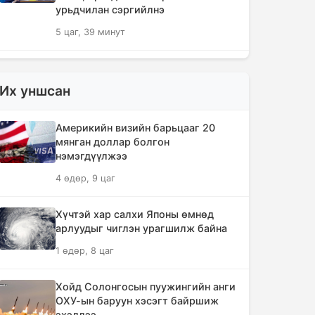
урьдчилан сэргийлнэ
5 цаг, 39 минут
ХЗДХЯ-ны “Явуулын оффис”
Нарантуул худалдааны төвд
Их уншсан
ажиллаж, иргэдэд үйлчилгээ
үзүүллээ
Америкийн визийн барьцааг 20
5 цаг, 47 минут
мянган доллар болгон
нэмэгдүүлжээ
УИХ-ын гишүүд БНСУ-ын Үндэсний
4 өдөр, 9 цаг
Ассамблейн гишүүдийг хүлээн авч
уулзлаа
Хүчтэй хар салхи Японы өмнөд
6 цаг, 12 минут
арлуудыг чиглэн урагшилж байна
1 өдөр, 8 цаг
Мексикийн ТикТок-чин шууд
дамжуулалтын үеэр буудуулж амиа
алджээ
Хойд Солонгосын пуужингийн анги
ОХУ-ын баруун хэсэгт байршиж
6 цаг, 39 минут
эхэллээ