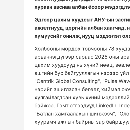
хураан авснаа албан ёсоор мэдэгдлэ
Эдгээр цахим хуудсыг АНУ-ын засги
ажилтнууд, цэргийн албан хаагчид,
хүмүүсийг онилж, нууц мэдээлэл ол
Холбооны мөрдөх товчооны 78 хууда
арваннэгдүгээр сараас 2025 оны ара
цахим хуудсууд нь хүний нөөц, зөвл
ашгийн бус байгууллагын нэрээр үйл
"Centrik Global Consulting", "Pulse Wav
нэрийг ашигласан бөгөөд хиймэл оюу
хулгайлагдсан хувь хүний мэдээллий
байжээ. Гэмт этгээдүүд LinkedIn, In
"Батлан хамгаалахын шинжээч", "Ол
хуурамч ажлын байрны зар байршуул