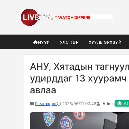
™ WATCH
DIFFERENT
УЛС ТӨР
ХУУЛЬ ЭРХЗҮЙ
НҮҮР
АНУ, Хятадын тагнуу
удирддаг 13 хуурамч
авлаа
AI
Гэмт хэрэг
2026/06/11 07:48
Admin