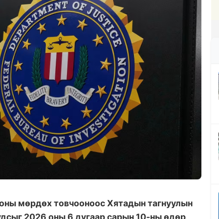
ооны мөрдөх товчооноос Хятадын тагнуулын
дсыг 2026 оны 6 дугаар сарын 10-ны өдөр