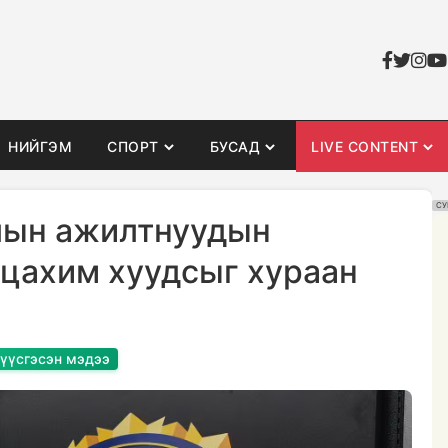
НИЙГЭМ
СПОРТ
БУСАД
LIVE CONTENT
СУ
лын ажилтнуудын
 цахим хуудсыг хураан
 үүсгэсэн мэдээ