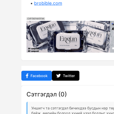
•
brobible.com
СУРТАЛЧИЛГАА
Facebook
Twitter
Сэтгэгдэл (0)
Уншигч та сэтгэгдэл бичихдээ бусдын нэр төр
байж, өөрийн болоод хүний үзэл бодлыг хүнд