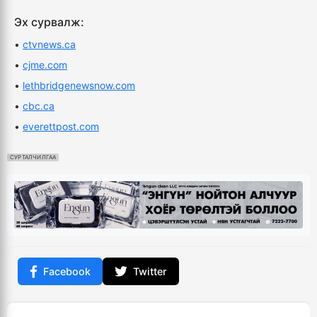
Эх сурвалж:
•
ctvnews.ca
•
cjme.com
•
lethbridgenewsnow.com
•
cbc.ca
•
everettpost.com
СУРТАЛЧИЛГАА
Facebook
Twitter