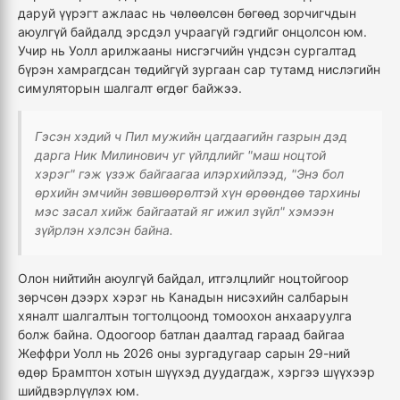
даруй үүрэгт ажлаас нь чөлөөлсөн бөгөөд зорчигчдын
аюулгүй байдалд эрсдэл учраагүй гэдгийг онцолсон юм.
Учир нь Уолл арилжааны нисгэгчийн үндсэн сургалтад
бүрэн хамрагдсан төдийгүй зургаан сар тутамд нислэгийн
симуляторын шалгалт өгдөг байжээ.
Гэсэн хэдий ч Пил мужийн цагдаагийн газрын дэд
дарга Ник Милинович уг үйлдлийг "маш ноцтой
хэрэг" гэж үзэж байгаагаа илэрхийлээд, "Энэ бол
өрхийн эмчийн зөвшөөрөлтэй хүн өрөөндөө тархины
мэс засал хийж байгаатай яг ижил зүйл" хэмээн
зүйрлэн хэлсэн байна.
Олон нийтийн аюулгүй байдал, итгэлцлийг ноцтойгоор
зөрчсөн дээрх хэрэг нь Канадын нисэхийн салбарын
хяналт шалгалтын тогтолцоонд томоохон анхааруулга
болж байна. Одоогоор батлан даалтад гараад байгаа
Жеффри Уолл нь 2026 оны зургадугаар сарын 29-ний
өдөр Брамптон хотын шүүхэд дуудагдаж, хэргээ шүүхээр
шийдвэрлүүлэх юм.