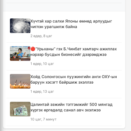
удаа 7.9 тэрбум ам.долларт хүрлээ
5 цаг
Хүчтэй хар салхи Японы өмнөд арлуудыг
чиглэн урагшилж байна
Өмнөд Солонгост хэт халууны улмаас амиа
алдсан хүний тоо 23-т хүржээ
2 өдөр, 8 цаг
5 цаг, 9 минут
🔴“Урьханы” гэх Б.Чинбат хамтарч ажиллах
нэрээр бусдын бизнесийг дээрэмджээ
Шатахуун дамлан борлуулсан хоёр
зөрчлийг илрүүлэн шалгаж байна
1 өдөр, 10 цаг
5 цаг, 34 минут
Хойд Солонгосын пуужингийн анги ОХУ-ын
баруун хэсэгт байршиж эхэллээ
Дональд Трамп АНУ-д төрсөн хүүхдэд
иргэншил олгохыг хязгаарлах шийдвэр
1 өдөр, 13 цаг
гаргав
6 цаг, 19 минут
Цалинтай ээжийн тэтгэмжийг 500 мянгад
хүргэх өргөдөлд санал авч эхэлжээ
Тайландын Дебсирин Нонтхабури
10 цаг, 7 минут
сургуульд зэвсэгт халдлага гарч есөн хүн
амиа алдлаа