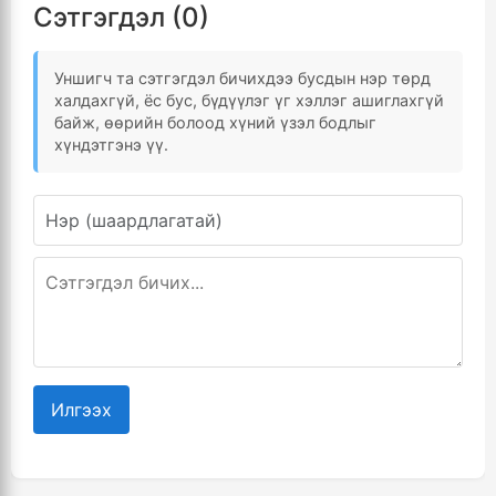
Сэтгэгдэл (0)
Уншигч та сэтгэгдэл бичихдээ бусдын нэр төрд
халдахгүй, ёс бус, бүдүүлэг үг хэллэг ашиглахгүй
байж, өөрийн болоод хүний үзэл бодлыг
хүндэтгэнэ үү.
Илгээх