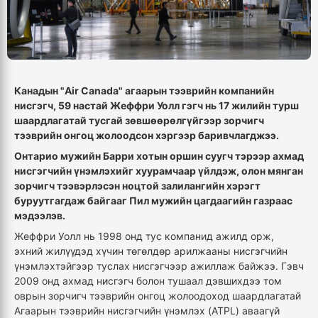
Канадын "Air Canada" агаарын тээврийн компанийн
нисгэгч, 59 настай Жеффри Уолл гэгч нь 17 жилийн турш
шаардлагатай тусгай зөвшөөрөлгүйгээр зорчигч
тээврийн онгоц жолоодсон хэргээр баривчлагджээ.
Онтарио мужийн Барри хотын оршин суугч тэрээр ахмад
нисгэгчийн үнэмлэхийг хуурамчаар үйлдэж, олон мянган
зорчигч тээвэрлэсэн ноцтой залилангийн хэрэгт
буруутгагдаж байгааг Пил мужийн цагдаагийн газраас
мэдээлэв.
Жеффри Уолл нь 1998 онд тус компанид ажилд орж,
эхний жилүүдэд хүчин төгөлдөр арилжааны нисгэгчийн
үнэмлэхтэйгээр туслах нисгэгчээр ажиллаж байжээ. Гэвч
2009 онд ахмад нисгэгч болон тушаал дэвшихдээ том
оврын зорчигч тээврийн онгоц жолоодоход шаардлагатай
Агаарын тээврийн нисгэгчийн үнэмлэх (ATPL) аваагүй