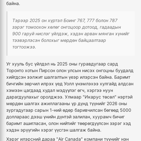
байна.
Тэрээр 2025 он хүртэл Боинг 767, 777 болон 787
зэрэг томоохон хөлөг онгоцоор дотоод, гадаадын
900 гаруй нислэг үйлдэж, хэдэн арван мянган хүнийг
тээвэрлэсэн болохыг мөрдөн байцаалтаар
тогтоожээ.
Уг хууль бус үйлдэл нь 2025 оны гуравдугаар сард
Торонто хотын Пирсон олон улсын нисэх онгоцны буудалд
хийгдсэн ээлжит шалгалтын үеэр илэрсэн байна. Баримт
бичгийн зөрчил илрэх үед Уолл үнэмлэхээ хулгайд алдсан
хэмээн цагдаад худал мэдүүлэг өгч, хэргээ нуун
дарагдуулахыг оролджээ. Улмаар "Икарус төсөл" нэртэй
мөрдөн шалгах ажиллагааны үр дүнд түүнийг 2026 оны
зургадугаар сарын 1-ний өдөр баривчилсан бөгөөд 5000
доллараас дээш үнийн дүнтэй залилан, хуурамч бичиг
баримт ашигласан, олон нийтийг төөрөгдүүлсэн зэрэг хэд
хэдэн эрүүгийн хэрэг үүсгэн шалгаж байна.
Хэрэг илэрсний дараа "Air Canada" компани түүнийг нэн