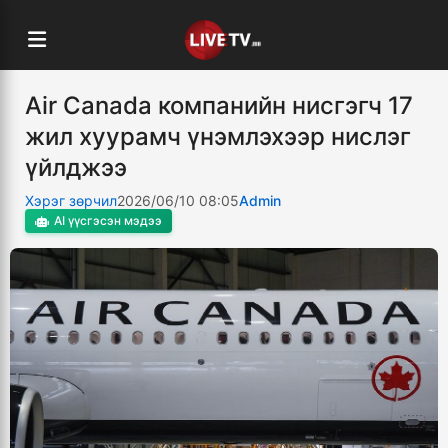
Air Canada компанийн нисгэгч 17
жил хуурамч үнэмлэхээр нислэг
үйлджээ
Хэрэг зөрчил
2026/06/10 08:05
Admin
AI үүсгэсэн мэдээ