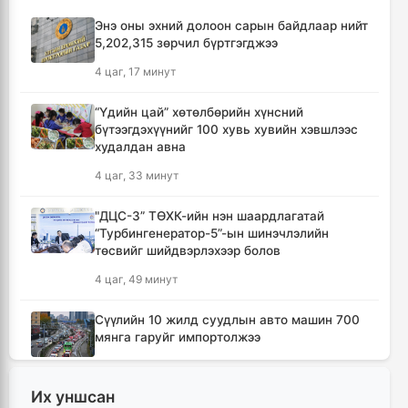
Энэ оны эхний долоон сарын байдлаар нийт
5,202,315 зөрчил бүртгэгджээ
4 цаг, 17 минут
“Үдийн цай” хөтөлбөрийн хүнсний
бүтээгдэхүүнийг 100 хувь хувийн хэвшлээс
худалдан авна
4 цаг, 33 минут
"ДЦС-3” ТӨХК-ийн нэн шаардлагатай
“Турбингенератор-5”-ын шинэчлэлийн
төсвийг шийдвэрлэхээр болов
4 цаг, 49 минут
Сүүлийн 10 жилд суудлын авто машин 700
мянга гаруйг импортолжээ
4 цаг, 54 минут
Их уншсан
Монгол Улсын гадаад валютын нөөц анх