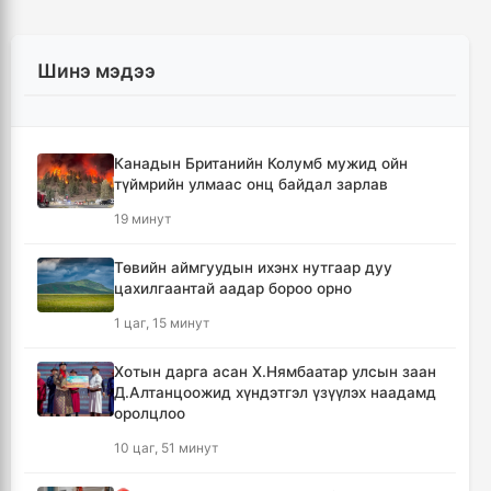
Шинэ мэдээ
Канадын Британийн Колумб мужид ойн
түймрийн улмаас онц байдал зарлав
19 минут
Төвийн аймгуудын ихэнх нутгаар дуу
цахилгаантай аадар бороо орно
1 цаг, 15 минут
Хотын дарга асан Х.Нямбаатар улсын заан
Д.Алтанцоожид хүндэтгэл үзүүлэх наадамд
оролцлоо
10 цаг, 51 минут