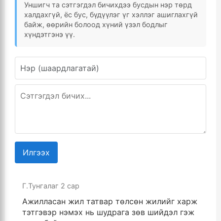
Уншигч та сэтгэгдэл бичихдээ бусдын нэр төрд
халдахгүй, ёс бус, бүдүүлэг үг хэллэг ашиглахгүй
байж, өөрийн болоод хүний үзэл бодлыг
хүндэтгэнэ үү.
Илгээх
Г.Тунгалаг
2 сар
Ажилласан жил татвар төлсөн жилийг харж
тэтгэвэр нэмэх нь шудрага зөв шийдэл гэж