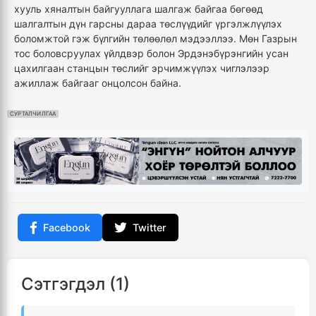
хууль хяналтын байгууллага шалгаж байгаа бөгөөд
шалгалтын дүн гарсны дараа төслүүдийг үргэлжлүүлэх
боломжтой гэж бүлгийн төлөөлөл мэдээллээ. Мөн Газрын
тос боловсруулах үйлдвэр болон Эрдэнэбүрэнгийн усан
цахилгаан станцын төслийг эрчимжүүлэх чиглэлээр
ажиллаж байгааг онцолсон байна.
СУРТАЛЧИЛГАА
Facebook
Twitter
Сэтгэгдэл (1)