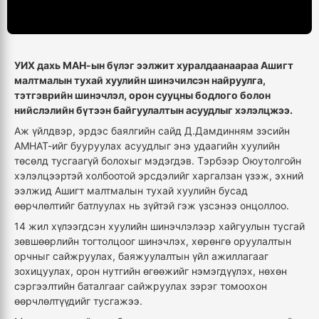
УИХ дахь МАН-ын бүлэг ээлжит хуралдаанаараа Ашигт
малтмалын тухай хуулийн шинэчилсэн найруулга,
тэтгэврийн шинэчлэл, орон сууцны бодлого болон
нийслэлийн бүтээн байгуулалтын асуудлыг хэлэлцжээ.
Аж үйлдвэр, эрдэс баялгийн сайд Д.Дамдинням зэсийн
АМНАТ-ийг бууруулах асуудлыг энэ удаагийн хуулийн
төсөлд тусгаагүй болохыг мэдэгдэв. Тэрбээр Оюутолгойн
хэлэлцээртэй холбоотой эрсдэлийг харгалзан үзэж, эхний
ээлжид Ашигт малтмалын тухай хуулийн бусад
өөрчлөлтийг батлуулах нь зүйтэй гэж үзсэнээ онцоллоо.
14 жил хүлээгдсэн хуулийн шинэчлэлээр хайгуулын тусгай
зөвшөөрлийн тогтолцоог шинэчлэх, хөрөнгө оруулалтын
орчныг сайжруулах, баяжуулалтын үйл ажиллагааг
зохицуулах, орон нутгийн өгөөжийг нэмэгдүүлэх, нөхөн
сэргээлтийн баталгааг сайжруулах зэрэг томоохон
өөрчлөлтүүдийг тусгажээ.