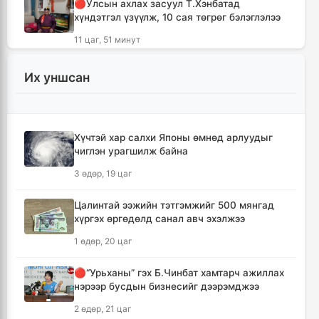
🔴Улсын ахлах засуул Т.Хэнбатад
хүндэтгэл үзүүлж, 10 сая төгрөг бэлэглэлээ
11 цаг, 51 минут
🔴Сэлэнгэ аймгийн “Таван хан” дэвжээний
Их уншсан
бөхчүүдэд УИХ-ын гишүүн Б.Ундрамын гэр
бүл хүндэтгэл үзүүлж ₮100 саяыг
гардууллаа
13 цаг, 3 минут
Хүчтэй хар салхи Японы өмнөд арлуудыг
чиглэн урагшилж байна
"Сэлэнгэ-2026" цэргийн хээрийн сургууль
3 өдөр, 19 цаг
амжилттай өндөрлөлөө
14 цаг, 36 минут
Цалинтай ээжийн тэтгэмжийг 500 мянгад
хүргэх өргөдөлд санал авч эхэлжээ
Хотын захын хорооллуудад бизнес
1 өдөр, 20 цаг
эрхлэгчдээ дэмжих инкубатор төвүүдийг
байгуулна
🔴“Урьханы” гэх Б.Чинбат хамтарч ажиллах
15 цаг, 8 минут
нэрээр бусдын бизнесийг дээрэмджээ
2 өдөр, 21 цаг
Даян аварга цолны мялаалга наадамд