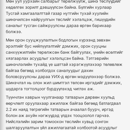
Мөн уул уурхайн салбарыг төрөлжүүлж, шинэ төслүүдийг
хөдөлгөх зорилт дэвшүүлсэн байна. Бүлгийн хурлаар
Тусгай хамгаалалттай газар нутгийн тухай хуулийн
шинэчилсэн найруулгын төслийг хэлэлцэж, гишүүдийн
саналыг тусган сайжруулсны дараа өргөн барихаар
болжээ.
Мөн орон сууцжуулалтын бодлогын хүрээнд зөвхөн
эрэлтийг бус нийлүүлэлтийг дэмжих, орон сууцны
санхүүжилтийн төрөлжсөн банк байгуулах, үнийн өсөлтийг
хязгаарлах асуудлыг хэлэлцсэн байна. Тэтгэврийн
шинэчлэлийн тухайд үе шаттай хэрэгжүүлэхээр төлөвлөж
байгаа бөгөөд холбогдох саналуудыг дахин
боловсруулсны дараа УИХ-д өргөн мэдүүлэхээр болжээ.
Шинэчлэл нь олон жил шимтгэл төлсөн иргэдийг дэмжих,
шударга тогтолцоог бүрдүүлэхэд чиглэх аж.
Түүнчлэн хаврын чуулганаар татварын дөрвөн хуульд
өөрчлөлт оруулахаар ажиллаж байгаа бөгөөд батлагдвал
2.2 их наяд төгрөгийн татварын ачаалал буурч, иргэд
болон аж ахуйн нэгжүүдэд үлдэх тооцоолол гарчээ.
Нийслэлийн зарим томоохон төслийн хувьд сонгон
шалгаруулалтын үйл ажиллагаатай холбоотой асуудлыг