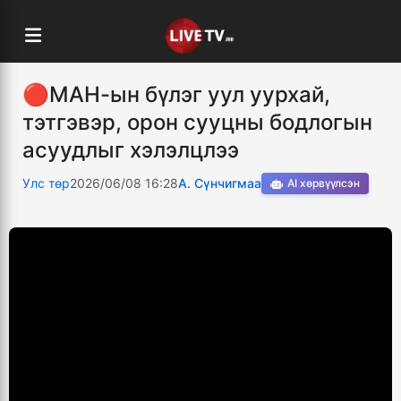
🔴МАН-ын бүлэг уул уурхай,
тэтгэвэр, орон сууцны бодлогын
асуудлыг хэлэлцлээ
Улс төр
2026/06/08 16:28
А. Сүнчигмаа
AI хөрвүүлсэн