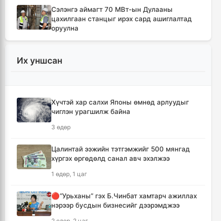
Сэлэнгэ аймагт 70 МВт-ын Дулааны
цахилгаан станцыг ирэх сард ашиглалтад
оруулна
4 цаг, 11 минут
Их уншсан
Шүлхийн дархлаажуулалтыг Монголд
үйлдвэрлэсэн вакцинаар хийнэ
4 цаг, 20 минут
Хүчтэй хар салхи Японы өмнөд арлуудыг
чиглэн урагшилж байна
КОП17 хурлын санхүү, бүртгэл, визийн
мэдээллийг олон нийтэд нээлттэй хүргэж
3 өдөр
байна
4 цаг, 51 минут
Цалинтай ээжийн тэтгэмжийг 500 мянгад
хүргэх өргөдөлд санал авч эхэлжээ
Монгол-Хятадын сэтгүүлчдийн 16 дугаар
1 өдөр, 1 цаг
форум есдүгээр сард болно
4 цаг, 57 минут
🔴“Урьханы” гэх Б.Чинбат хамтарч ажиллах
нэрээр бусдын бизнесийг дээрэмджээ
Хүннү гүрний голомт нутгаас хүчит
2 өдөр, 2 цаг