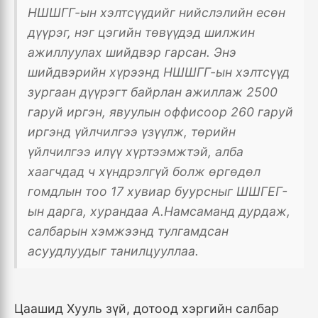
НШШГГ-ын хэлтсүүдийг нийслэлийн есөн
дүүрэг, нэг цэгийн төвүүдэд шилжин
ажиллуулах шийдвэр гарсан. Энэ
шийдвэрийн хүрээнд НШШГГ-ын хэлтсүүд
зургаан дүүрэгт байрлан ажиллаж 2500
гаруй иргэн, явуулын оффисоор 260 гаруй
иргэнд үйлчилгээ үзүүлж, төрийн
үйлчилгээ илүү хүртээмжтэй, алба
хаагчдад ч хүндрэлгүй болж өргөдөл
гомдлын тоо 17 хувиар буурсныг ШШГЕГ-
ын дарга, хурандаа А.Намсаманд дурдаж,
салбарын хэмжээнд тулгамдсан
асуудлуудыг танилцууллаа.
Цаашид Хууль зүй, дотоод хэргийн салбар