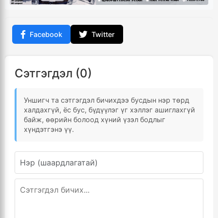
Facebook
Twitter
Сэтгэгдэл (0)
Уншигч та сэтгэгдэл бичихдээ бусдын нэр төрд
халдахгүй, ёс бус, бүдүүлэг үг хэллэг ашиглахгүй
байж, өөрийн болоод хүний үзэл бодлыг
хүндэтгэнэ үү.