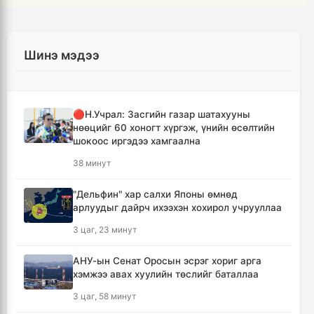
Шинэ мэдээ
🔴Н.Учрал: Засгийн газар шатахууны
нөөцийг 60 хоногт хүргэж, үнийн өсөлтийн
шокоос иргэдээ хамгаална
38 минут
"Дельфин" хар салхи Японы өмнөд
арлуудыг дайрч ихээхэн хохирол учрууллаа
3 цаг, 23 минут
АНУ-ын Сенат Оросын эсрэг хориг арга
хэмжээ авах хуулийн төслийг баталлаа
3 цаг, 58 минут