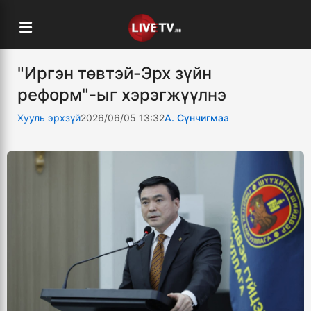
"Иргэн төвтэй-Эрх зүйн
реформ"-ыг хэрэгжүүлнэ
Хууль эрхзүй
2026/06/05 13:32
А. Сүнчигмаа