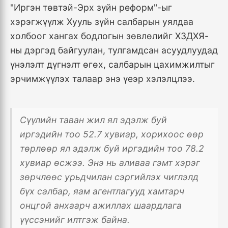
"Иргэн төвтэй-Эрх зүйн реформ"-ыг
хэрэгжүүлж Хууль зүйн салбарын уялдаа
холбоог хангах бодлогын зөвлөлийг ХЗДХЯ-
ны дэргэд байгуулан, тулгамдсан асуудлуудад
үнэлэлт дүгнэлт өгөх, салбарын цахимжилтыг
эрчимжүүлэх талаар энэ үеэр хэлэлцлээ.
Сүүлийн таван жил ял эдэлж буй
иргэдийн тоо 52.7 хувиар, хорихоос өөр
төрлөөр ял эдэлж буй иргэдийн тоо 78.2
хувиар өсжээ. Энэ нь аливаа гэмт хэрэг
зөрчлөөс урьдчилан сэргийлэх чиглэлд
бүх салбар, яам агентлагууд хамтарч
онцгой анхаарч ажиллах шаардлага
үүссэнийг илтгэж байна.