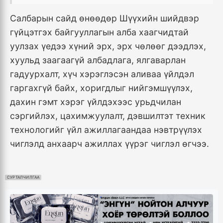
Салбарын сайд өнөөдөр Шүүхийн шийдвэр
гүйцэтгэх байгууллагын алба хаагчидтай
уулзах үедээ хүний эрх, эрх чөлөөг дээдлэх,
хуульд заагаагүй албадлага, ялгаварлан
гадуурхалт, хүч хэрэглэсэн аливаа үйлдэл
гаргахгүй байх, хоригдлыг нийгэмшүүлэх,
дахин гэмт хэрэг үйлдэхээс урьдчилан
сэргийлэх, цахимжуулалт, дэвшилтэт техник
технологийг үйл ажиллагаандаа нэвтрүүлэх
чиглэлд анхаарч ажиллах үүрэг чиглэл өгчээ.
СУРТАЛЧИЛГАА