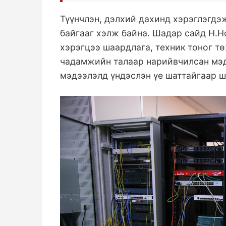
Түүнчлэн, дэлхий дахинд хэрэглэгдэ
байгааг хэлж байна. Шадар сайд Н.Н
хэрэгцээ шаардлага, техник тоног 
чадамжийн талаар нарийвчилсан мэд
мэдээлэлд үндэслэн үе шаттайгаар 