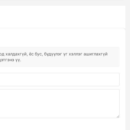
д халдахгүй, ёс бус, бүдүүлэг үг хэллэг ашиглахгүй
этгэнэ үү.