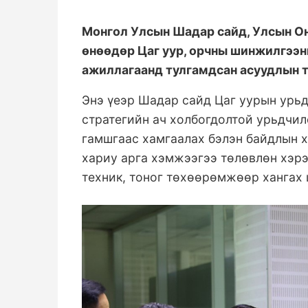
Монгол Улсын Шадар сайд, Улсын О
өнөөдөр Цаг уур, орчны шинжилгээн
ажиллагаанд тулгамдсан асуудлын т
Энэ үеэр Шадар сайд Цаг уурын урь
стратегийн ач холбогдолтой урьдчил
гамшгаас хамгаалах бэлэн байдлын х
хариу арга хэмжээгээ төлөвлөн хэрэ
техник, тоног төхөөрөмжөөр хангах 