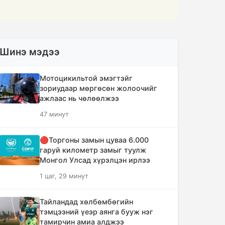
Шинэ мэдээ
Мотоцикильтой эмэгтэйг
зориудаар мөргөсөн жолоочийг
ажлаас нь чөлөөлжээ
47 минут
🔴Торгоны замын цуваа 6.000
гаруй километр замыг туулж
Монгол Улсад хүрэлцэн ирлээ
1 цаг, 29 минут
Тайландад хөлбөмбөгийн
тэмцээний үеэр аянга бууж нэг
тамирчин амиа алджээ