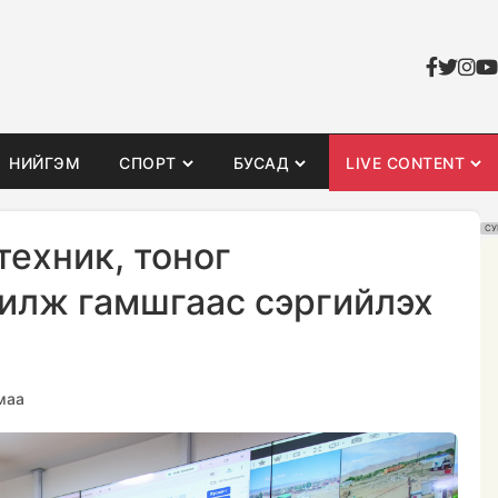
НИЙГЭМ
СПОРТ
БУСАД
LIVE CONTENT
СУ
техник, тоног
илж гамшгаас сэргийлэх
маа