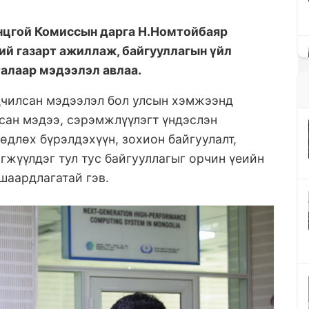
нцгой Комиссын дарга Н.Номтойбаяр
ий газарт ажиллаж, байгууллагын үйл
алаар мэдээлэл авлаа.
дчилсан мэдээлэл бол улсын хэмжээнд
сан мэдээ, сэрэмжлүүлэгт үндэслэн
өдлөх бүрэлдэхүүн, зохион байгуулалт,
гжүүлдэг тул тус байгууллагыг орчин үеийн
шаардлагатай гэв.