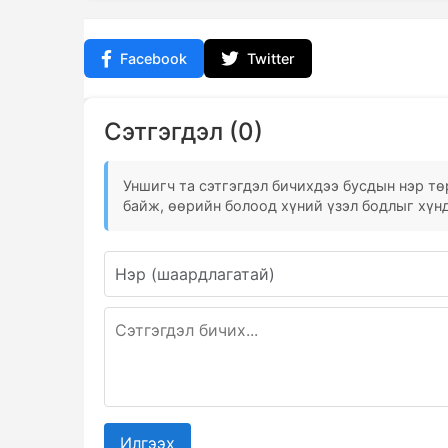
Facebook
Twitter
Сэтгэгдэл (0)
Уншигч та сэтгэгдэл бичихдээ бусдын нэр төр
байж, өөрийн болоод хүний үзэл бодлыг хүнд
Илгээх