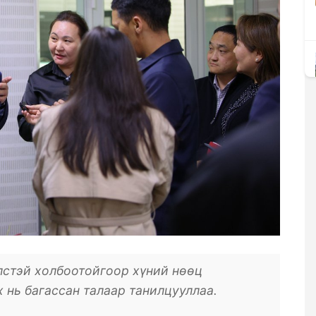
өлстэй холбоотойгоор хүний нөөц
 нь багассан талаар танилцууллаа.