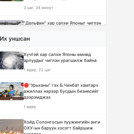
3 цаг, 34 минут
"Дельфин" хар салхи Японыг чиглэн
урагшилж Тоёота компани
үйлдвэрүүдээ зогсоолоо
Их уншсан
3 цаг, 49 минут
Хүчтэй хар салхи Японы өмнөд
Ихэнх нутгаар солигдмол үүлтэй
арлуудыг чиглэн урагшилж байна
3 цаг, 59 минут
1 өдөр, 22 цаг
🔴“Урьханы” гэх Б.Чинбат хамтарч
🔴ЦЕГ: Орон сууцны залилангийн
ажиллах нэрээр бусдын бизнесийг
хэргээр 2,918 иргэн 53.3 тэрбум
дээрэмджээ
төгрөгөөр хохирчээ
1 өдөр
18 цаг, 49 минут
Хойд Солонгосын пуужингийн анги
🔴УБЕГ: Баригдаж дуусаагүй
ОХУ-ын баруун хэсэгт байршиж
барилгууд давхардсан тоогоор 21.2
эхэллээ