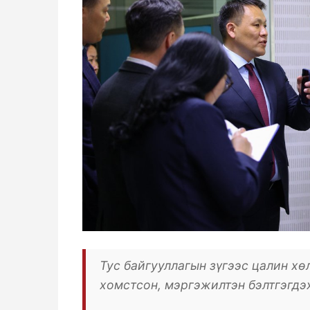
Тус байгууллагын зүгээс цалин х
хомстсон, мэргэжилтэн бэлтгэгдэх