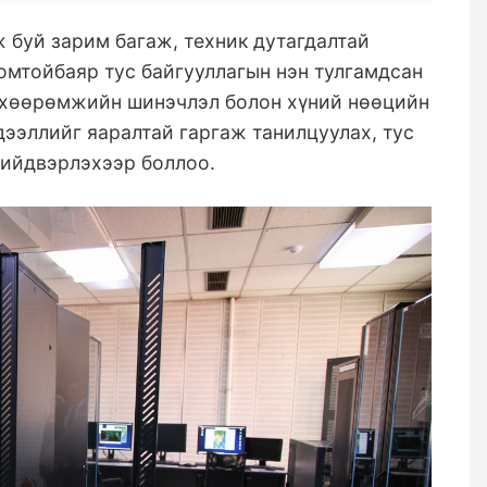
ж буй зарим багаж, техник дутагдалтай
омтойбаяр тус байгууллагын нэн тулгамдсан
төхөөрөмжийн шинэчлэл болон хүний нөөцийн
ээллийг яаралтай гаргаж танилцуулах, тус
шийдвэрлэхээр боллоо.