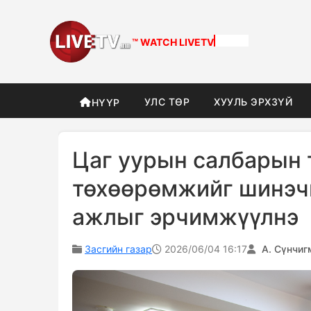
™ WATCH
DIFFERENT
УЛС ТӨР
ХУУЛЬ ЭРХЗҮЙ
НҮҮР
Цаг уурын салбарын 
төхөөрөмжийг шинэч
ажлыг эрчимжүүлнэ
Засгийн газар
2026/06/04 16:17
А. Сүнчиг