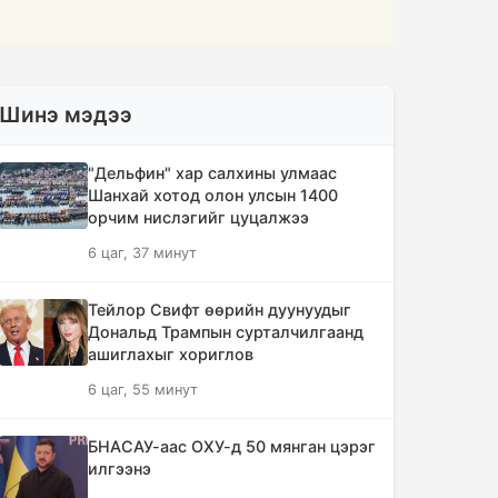
Шинэ мэдээ
"Дельфин" хар салхины улмаас
Шанхай хотод олон улсын 1400
орчим нислэгийг цуцалжээ
6 цаг, 37 минут
Тейлор Свифт өөрийн дуунуудыг
Дональд Трампын сурталчилгаанд
ашиглахыг хориглов
6 цаг, 55 минут
БНАСАУ-аас ОХУ-д 50 мянган цэрэг
илгээнэ