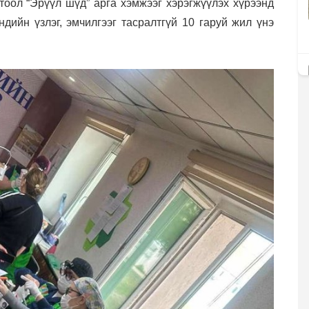
тоол “Эрүүл шүд” арга хэмжээг хэрэгжүүлэх хүрээнд
дийн үзлэг, эмчилгээг тасралтгүй 10 гаруй жил үнэ