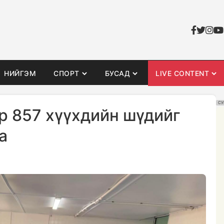
НИЙГЭМ
СПОРТ
БУСАД
LIVE CONTENT
СУ
р 857 хүүхдийн шүдийг
а