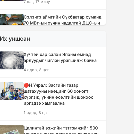
7 цаг, 17 минут
Сэлэнгэ аймгийн Сүхбаатар суманд
70 МВт-ын хүчин чадалтай ДЦС-ын
галыг асаалаа
Их уншсан
8 цаг, 48 минут
Иран Оман улстай тээврийн
Хүчтэй хар салхи Японы өмнөд
чиглэлээр тохиролцоонд хүрсэн ч
арлуудыг чиглэн урагшилж байна
Ормузын хоолойг нээхгүй гэв
4 өдөр, 8 цаг
12 цаг, 32 минут
🔴Н.Учрал: Засгийн газар
Канадын Британийн Колумб мужид
шатахууны нөөцийг 60 хоногт
ойн түймрийн улмаас онц байдал
хүргэж, үнийн өсөлтийн шокоос
зарлав
иргэдээ хамгаална
13 цаг, 3 минут
1 өдөр, 8 цаг
Төвийн аймгуудын ихэнх нутгаар
Цалинтай ээжийн тэтгэмжийг 500
дуу цахилгаантай аадар бороо
мянгад хүргэх өргөдөлд санал авч