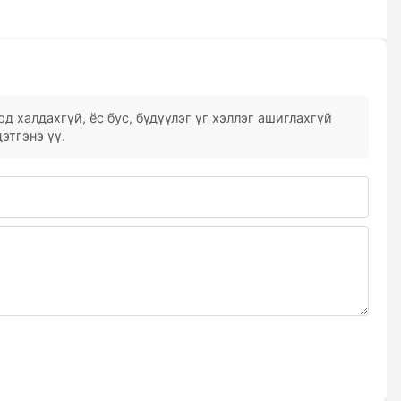
д халдахгүй, ёс бус, бүдүүлэг үг хэллэг ашиглахгүй
этгэнэ үү.