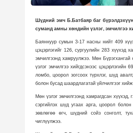
Шүдний эмч Б.Батбаяр баг бүрэлдэхүү
суманд
амны хөндийн үзлэг
, э
мчилгээ
хи
Баяннуур сумын
3-17 насны нийт 409 хүү
цэцэрлэгийг 126, сургуулийн 283 хүүхэд х
эмчилгээнд хамруулжээ. Мөн
Бүрэгхангай
үзлэг эмчилгээ хийгдсэн
ээс цэцэрлэгийн 6
ломбо, цоорол зогсоох түрхлэг, шүд авал
болон бусад шаардлагатай үйлчилгээг хийж
Мөн үзлэг эмчилгээнд хамрагдсан
хүүхэд, 
сэргийлэх шүд угаах арга, цоорол болон
зөвлөгөө
өгч,
шүдний сойз сонголт, тух
чиглүүлж
ээ.