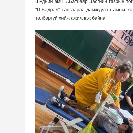
Шүдний эмч Б.Батбаяр Засгийн газрын тог
“Ц.Бадрал” сангаараа дамжуулан амны хөн
төлбөргүй хийж ажиллаж байна.