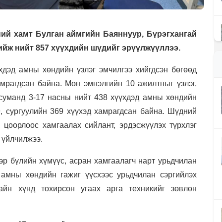
ний хамт
Булган аймгийн Баяннуур, Бүрэгхангай
йж нийт 857 хүүхдийн шүдийг эрүүлжүүллээ.
хдэд амны хөндийн үзлэг эмчилгээ хийгдсэн
бөгөөд
амрагдсан байна. Мөн эмнэлгийн 10 ажилтныг үзлэг,
 суманд 3-17 насны нийт 438 хүүхдэд амны хөндийн
9, сургуулийн 369 хүүхэд хамрагдсан байна. Шүдний
т,
цоорлоос хамгаалах сийлант, эрдэсжүүлэх түрхлэг
 үйлчилжээ.
гэр бүлийн хүмүүс, асран хамгаалагч нарт
урьдчилан
 амны хөндийн гажиг үүсхээс урьдчилан сэргийлэх
айн хүнд тохирсон угаах арга техникийг зөвлөн