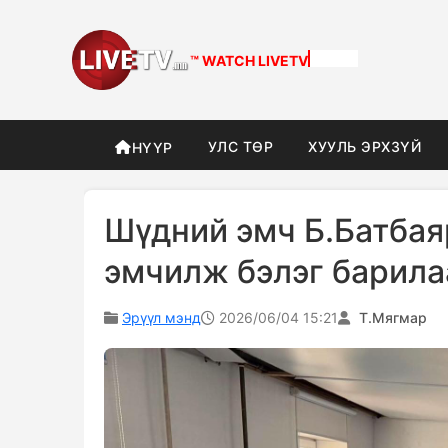
™ WATCH
DIFFERENT
УЛС ТӨР
ХУУЛЬ ЭРХЗҮЙ
НҮҮР
Шүдний эмч Б.Батбая
эмчилж бэлэг барила
Эрүүл мэнд
2026/06/04 15:21
Т.Мягмар