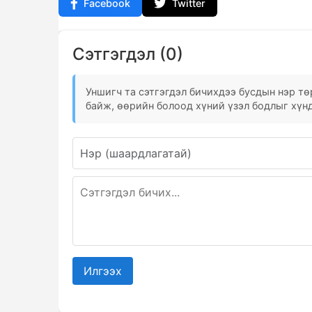
Facebook
Twitter
Сэтгэгдэл (0)
Уншигч та сэтгэгдэл бичихдээ бусдын нэр төр
байж, өөрийн болоод хүний үзэл бодлыг хүнд
Илгээх